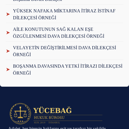
YÜKSEK NAFAKA MİKTARINA İTİRAZ İSTİNAF
➤
DİLEKÇESİ ÖRNEĞİ
AİLE KONUTUNUN SAĞ KALAN EŞE
➤
ÖZGÜLENMESİ DAVA DİLEKÇESİ ÖRNEĞİ
VELAYETİN DEĞİŞTİRİLMESİ DAVA DİLEKÇESİ
➤
ÖRNEĞİ
BOŞANMA DAVASINDA YETKİ İTİRAZI DİLEKÇESİ
➤
ÖRNEĞİ
Adalet, her bireyin haklarını eşit ve tarafsız bir şekilde