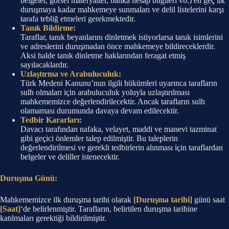
belgeler, görsel materyaller, banka hesap bilgileri vb.) en geç ilk
duruşmaya kadar mahkemeye sunmaları ve delil listelerini karşı
tarafa tebliğ etmeleri gerekmektedir.
Tanık Bildirme:
Taraflar, tanık beyanlarını dinletmek istiyorlarsa tanık isimlerini
ve adreslerini duruşmadan önce mahkemeye bildireceklerdir.
Aksi halde tanık dinletme haklarından feragat etmiş
sayılacaklardır.
Uzlaştırma ve Arabuluculuk:
Türk Medeni Kanunu’nun ilgili hükümleri uyarınca tarafların
sulh olmaları için arabuluculuk yoluyla uzlaştırılması
mahkememizce değerlendirilecektir. Ancak tarafların sulh
olamaması durumunda davaya devam edilecektir.
Tedbir Kararları:
Davacı tarafından nafaka, velayet, maddi ve manevi tazminat
gibi geçici önlemler talep edilmiştir. Bu taleplerin
değerlendirilmesi ve gerekli tedbirlerin alınması için taraflardan
belgeler ve deliller istenecektir.
Duruşma Günü:
Mahkememizce ilk duruşma tarihi olarak
[Duruşma tarihi]
günü saat
[Saat]
‘de belirlenmiştir. Tarafların, belirtilen duruşma tarihine
katılmaları gerektiği bildirilmiştir.