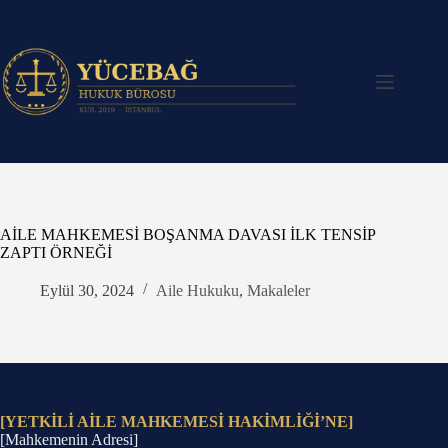
Skip
to
content
AİLE MAHKEMESİ BOŞANMA DAVASI İLK TENSİP
ZAPTI ÖRNEĞİ
Eylül 30, 2024
Aile Hukuku
,
Makaleler
[YETKİLİ AİLE MAHKEMESİ HAKİMLİĞİ’NE]
[Mahkemenin Adresi]