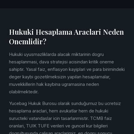
Hukuki Hesaplama Araclari Neden
Onemlidir?
Hukuki uyusmazliklarda alacak miktarinin dogru
hesaplanmasi, dava stratejisi acisindan kritik oneme
sahiptir. Yasal faiz, enflasyon kayiplari ve para birimindeki
deger kaybi gozetilmeksizin yapilan hesaplamalar,
muvekkillerin hak kaybina ugramasina neden
olabilmektedir.
Yucebag Hukuk Burosu olarak sunduğumuz bu ucretsiz
hesaplama araclari, hem avukatlar hem de hukuki
suructeki vatandaslar icin tasarlanmistir. TCMB faiz
oranlari, TUIK TUFE verileri ve guncel kur bilgileri
dogrultusunda calisan araclarimiz, en dogru sonucu