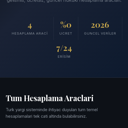
gelismis, ucretsiz, guncel hukuki hesaplama araclari.
4
%0
2026
HESAPLAMA ARACI
UCRET
GUNCEL VERILER
7/24
ERISIM
Tum Hesaplama Araclari
Turk yargi sisteminde ihtiyac duyulan tum temel
hesaplamalari tek cati altinda bulabilirsiniz.