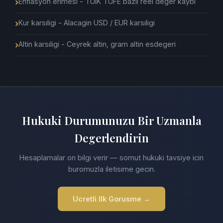
Enflasyon erimesi - TUIK TUFE bazli reel deger kaybi
Kur karsıligi - Alacagin USD / EUR karsıligi
Altin karsıligi - Ceyrek altin, gram altin esdegeri
Hukuki Durumunuzu Bir Uzmanla
Degerlendirin
Hesaplamalar on bilgi verir — somut hukuki tavsiye icin
buromuzla iletisime gecin.
Ucretli Ilk Gorusme →