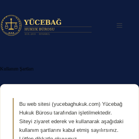
Skip
to
content
Kullanım Şartları
Bu web sitesi (yucebaghukuk.com) Yücebağ
Hukuk Bürosu tarafından işletilmektedir.
Siteyi ziyaret ederek ve kullanarak aşağıdaki
kullanım şartlarını kabul etmiş sayılırsınız.
Lütfen dikkatle okuyunuz.