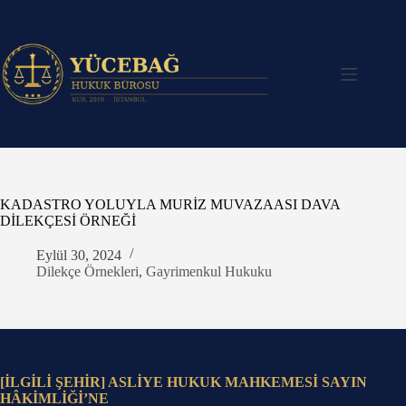
Skip
to
content
KADASTRO YOLUYLA MURİZ MUVAZAASI DAVA
DİLEKÇESİ ÖRNEĞİ
Eylül 30, 2024
Dilekçe Örnekleri
,
Gayrimenkul Hukuku
[İLGİLİ ŞEHİR] ASLİYE HUKUK MAHKEMESİ SAYIN
HÂKİMLİĞİ’NE