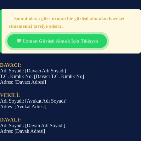
⚠️
Somut olaya göre uzman bir görüşü almadan hareket
etmemenizi tavsiye ederiz.
💬 Uzman Görüşü Almak İçin Tıklayın
DAVACI:
Adı Soyadı: [Davacı Adı Soyadı]
T.C. Kimlik No: [Davacı T.C. Kimlik No]
Adres: [Davacı Adresi]
VEKİLİ:
Adı Soyadı: [Avukat Adı Soyadı]
Adres: [Avukat Adresi]
DAVALI:
Adı Soyadı: [Davalı Adı Soyadı]
Adres: [Davalı Adresi]