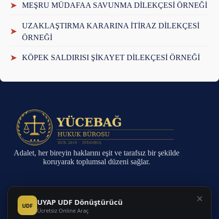
➤
MEŞRU MÜDAFAA SAVUNMA DİLEKÇESİ ÖRNEĞİ
UZAKLAŞTIRMA KARARINA İTİRAZ DİLEKÇESİ
➤
ÖRNEĞİ
➤
KÖPEK SALDIRISI ŞİKAYET DİLEKÇESİ ÖRNEĞİ
Adalet, her bireyin haklarını eşit ve tarafsız bir şekilde
koruyarak toplumsal düzeni sağlar.
Sayfalar
✕
UYAP UDF Dönüştürücü
UDF
Ücretsiz Online Araç
Anasayfa