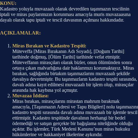
KONU:
Kadastro yoluyla muvazaalı olarak devredilen taşınmazın tescilinin
iptali ve miras paylarımızın korunması amacıyla muris muvazaasına
dayalı olarak tapu iptali ve tescil davasının açılması hakkındadır.
AÇIKLAMALAR:
Miras Bırakan ve Kadastro Tespiti:
Müteveffa [Miras Bırakanın Adı Soyadı], [Doğum Tarihi]
tarihinde doğmuş, [Ölüm Tarihi] tarihinde vefat etmiştir.
Müteveffanın mirasçıları olarak bizler, onun ölümünden sonra
ortaya çıkan malvarlığına dair haklarımızı korumaktayız. Miras
bırakan, sağlığında birtakım taşınmazlarını muvazaalı şekilde
davalıya devretmiştir. Bu taşınmazların kadastro tespiti sırasında,
davalı adına kayıt edilmesi muvazaalı bir işlem olup, mirasçılar
arasında hak kaybına yol açmıştır.
Muvazaa İddiası:
Miras bırakan, mirasçılarını mirastan mahrum bırakmak
amacıyla, [Taşınmazın Adresi ve Tapu Bilgileri] nolu taşınmazını
kadastro tespiti sırasında davalı adına muvazaalı bir işlemle tescil
ettirmiştir. Kadastro tespitinde davalının herhangi bir bedel
ödemediği ve satışın gerçekte bir bağışlama niteliğinde olduğu
açıktır. Bu işlemler, Türk Medeni Kanunu’nun miras hukuku
hükümlerine ve hakkaniyet ilkelerine aykırıdır.