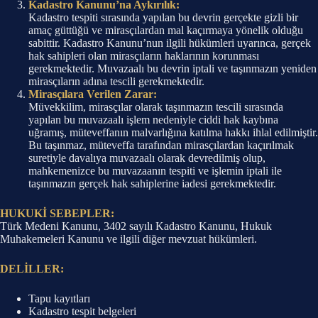
Kadastro Kanunu’na Aykırılık:
Kadastro tespiti sırasında yapılan bu devrin gerçekte gizli bir
amaç güttüğü ve mirasçılardan mal kaçırmaya yönelik olduğu
sabittir. Kadastro Kanunu’nun ilgili hükümleri uyarınca, gerçek
hak sahipleri olan mirasçıların haklarının korunması
gerekmektedir. Muvazaalı bu devrin iptali ve taşınmazın yeniden
mirasçıların adına tescili gerekmektedir.
Mirasçılara Verilen Zarar:
Müvekkilim, mirasçılar olarak taşınmazın tescili sırasında
yapılan bu muvazaalı işlem nedeniyle ciddi hak kaybına
uğramış, müteveffanın malvarlığına katılma hakkı ihlal edilmiştir.
Bu taşınmaz, müteveffa tarafından mirasçılardan kaçırılmak
suretiyle davalıya muvazaalı olarak devredilmiş olup,
mahkemenizce bu muvazaanın tespiti ve işlemin iptali ile
taşınmazın gerçek hak sahiplerine iadesi gerekmektedir.
HUKUKİ SEBEPLER:
Türk Medeni Kanunu, 3402 sayılı Kadastro Kanunu, Hukuk
Muhakemeleri Kanunu ve ilgili diğer mevzuat hükümleri.
DELİLLER:
Tapu kayıtları
Kadastro tespit belgeleri