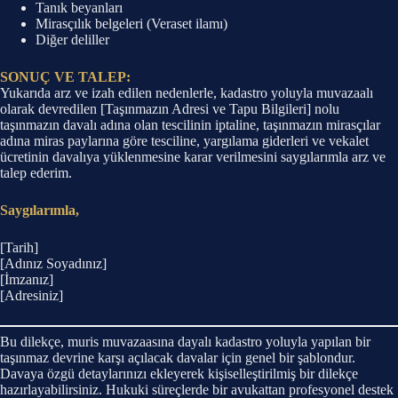
Tanık beyanları
Mirasçılık belgeleri (Veraset ilamı)
Diğer deliller
SONUÇ VE TALEP:
Yukarıda arz ve izah edilen nedenlerle, kadastro yoluyla muvazaalı
olarak devredilen [Taşınmazın Adresi ve Tapu Bilgileri] nolu
taşınmazın davalı adına olan tescilinin iptaline, taşınmazın mirasçılar
adına miras paylarına göre tesciline, yargılama giderleri ve vekalet
ücretinin davalıya yüklenmesine karar verilmesini saygılarımla arz ve
talep ederim.
Saygılarımla,
[Tarih]
[Adınız Soyadınız]
[İmzanız]
[Adresiniz]
Bu dilekçe, muris muvazaasına dayalı kadastro yoluyla yapılan bir
taşınmaz devrine karşı açılacak davalar için genel bir şablondur.
Davaya özgü detaylarınızı ekleyerek kişiselleştirilmiş bir dilekçe
hazırlayabilirsiniz. Hukuki süreçlerde bir avukattan profesyonel destek