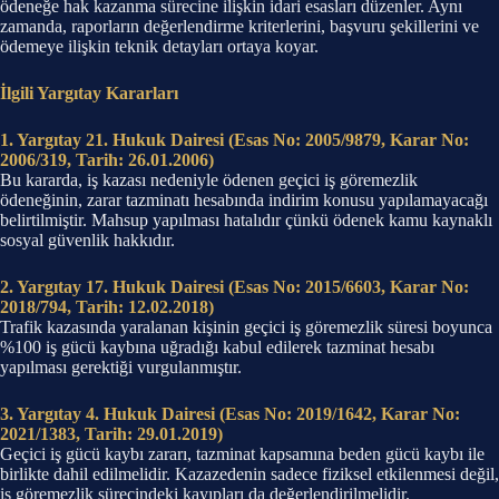
ödeneğe hak kazanma sürecine ilişkin idari esasları düzenler. Aynı
zamanda, raporların değerlendirme kriterlerini, başvuru şekillerini ve
ödemeye ilişkin teknik detayları ortaya koyar.
İlgili Yargıtay Kararları
1. Yargıtay 21. Hukuk Dairesi (Esas No: 2005/9879, Karar No:
2006/319, Tarih: 26.01.2006)
Bu kararda, iş kazası nedeniyle ödenen geçici iş göremezlik
ödeneğinin, zarar tazminatı hesabında indirim konusu yapılamayacağı
belirtilmiştir. Mahsup yapılması hatalıdır çünkü ödenek kamu kaynaklı
sosyal güvenlik hakkıdır.
2. Yargıtay 17. Hukuk Dairesi (Esas No: 2015/6603, Karar No:
2018/794, Tarih: 12.02.2018)
Trafik kazasında yaralanan kişinin geçici iş göremezlik süresi boyunca
%100 iş gücü kaybına uğradığı kabul edilerek tazminat hesabı
yapılması gerektiği vurgulanmıştır.
3. Yargıtay 4. Hukuk Dairesi (Esas No: 2019/1642, Karar No:
2021/1383, Tarih: 29.01.2019)
Geçici iş gücü kaybı zararı, tazminat kapsamına beden gücü kaybı ile
birlikte dahil edilmelidir. Kazazedenin sadece fiziksel etkilenmesi değil,
iş göremezlik sürecindeki kayıpları da değerlendirilmelidir.