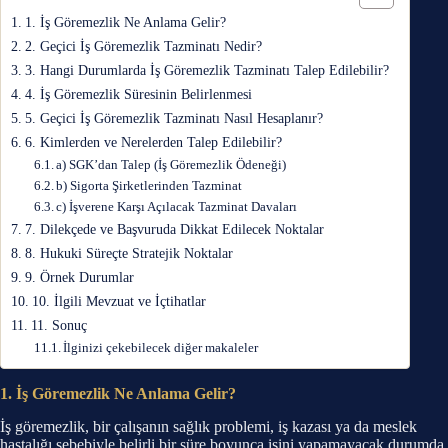
1. İş Göremezlik Ne Anlama Gelir?
2. Geçici İş Göremezlik Tazminatı Nedir?
3. Hangi Durumlarda İş Göremezlik Tazminatı Talep Edilebilir?
4. İş Göremezlik Süresinin Belirlenmesi
5. Geçici İş Göremezlik Tazminatı Nasıl Hesaplanır?
6. Kimlerden ve Nerelerden Talep Edilebilir?
a) SGK’dan Talep (İş Göremezlik Ödeneği)
b) Sigorta Şirketlerinden Tazminat
c) İşverene Karşı Açılacak Tazminat Davaları
7. Dilekçede ve Başvuruda Dikkat Edilecek Noktalar
8. Hukuki Süreçte Stratejik Noktalar
9. Örnek Durumlar
10. İlgili Mevzuat ve İçtihatlar
11. Sonuç
İlginizi çekebilecek diğer makaleler
1. İş Göremezlik Ne Anlama Gelir?
İş göremezlik, bir çalışanın sağlık problemi, iş kazası ya da meslek
hastalığı sebebiyle belirli bir süre boyunca işini yapamayacak durumda