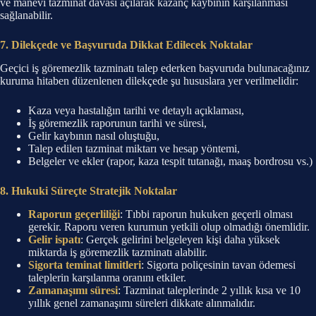
ve manevi tazminat davası açılarak kazanç kaybının karşılanması
sağlanabilir.
7. Dilekçede ve Başvuruda Dikkat Edilecek Noktalar
Geçici iş göremezlik tazminatı talep ederken başvuruda bulunacağınız
kuruma hitaben düzenlenen dilekçede şu hususlara yer verilmelidir:
Kaza veya hastalığın tarihi ve detaylı açıklaması,
İş göremezlik raporunun tarihi ve süresi,
Gelir kaybının nasıl oluştuğu,
Talep edilen tazminat miktarı ve hesap yöntemi,
Belgeler ve ekler (rapor, kaza tespit tutanağı, maaş bordrosu vs.)
8. Hukuki Süreçte Stratejik Noktalar
Raporun geçerliliği
: Tıbbi raporun hukuken geçerli olması
gerekir. Raporu veren kurumun yetkili olup olmadığı önemlidir.
Gelir ispatı
: Gerçek gelirini belgeleyen kişi daha yüksek
miktarda iş göremezlik tazminatı alabilir.
Sigorta teminat limitleri
: Sigorta poliçesinin tavan ödemesi
taleplerin karşılanma oranını etkiler.
Zamanaşımı süresi
: Tazminat taleplerinde 2 yıllık kısa ve 10
yıllık genel zamanaşımı süreleri dikkate alınmalıdır.