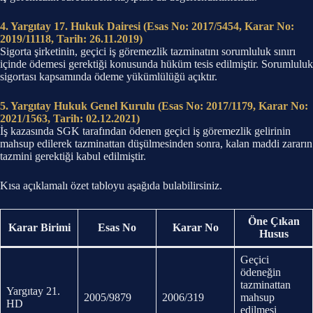
4. Yargıtay 17. Hukuk Dairesi (Esas No: 2017/5454, Karar No:
2019/11118, Tarih: 26.11.2019)
Sigorta şirketinin, geçici iş göremezlik tazminatını sorumluluk sınırı
içinde ödemesi gerektiği konusunda hüküm tesis edilmiştir. Sorumluluk
sigortası kapsamında ödeme yükümlülüğü açıktır.
5. Yargıtay Hukuk Genel Kurulu (Esas No: 2017/1179, Karar No:
2021/1563, Tarih: 02.12.2021)
İş kazasında SGK tarafından ödenen geçici iş göremezlik gelirinin
mahsup edilerek tazminattan düşülmesinden sonra, kalan maddi zararın
tazmini gerektiği kabul edilmiştir.
Kısa açıklamalı özet tabloyu aşağıda bulabilirsiniz.
Öne Çıkan
Karar Birimi
Esas No
Karar No
Husus
Geçici
ödeneğin
tazminattan
Yargıtay 21.
2005/9879
2006/319
mahsup
HD
edilmesi