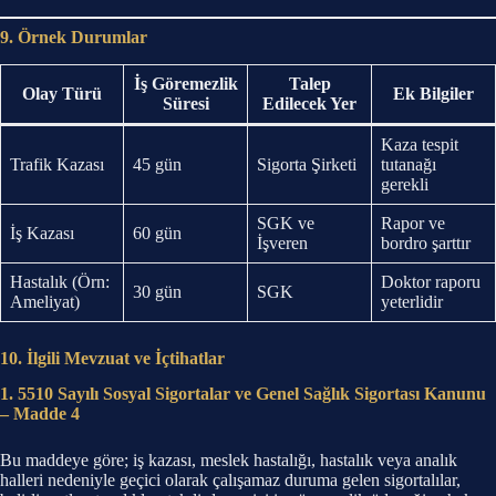
9. Örnek Durumlar
İş Göremezlik
Talep
Olay Türü
Ek Bilgiler
Süresi
Edilecek Yer
Kaza tespit
Trafik Kazası
45 gün
Sigorta Şirketi
tutanağı
gerekli
SGK ve
Rapor ve
İş Kazası
60 gün
İşveren
bordro şarttır
Hastalık (Örn:
Doktor raporu
30 gün
SGK
Ameliyat)
yeterlidir
10. İlgili Mevzuat ve İçtihatlar
1. 5510 Sayılı Sosyal Sigortalar ve Genel Sağlık Sigortası Kanunu
– Madde 4
Bu maddeye göre; iş kazası, meslek hastalığı, hastalık veya analık
halleri nedeniyle geçici olarak çalışamaz duruma gelen sigortalılar,