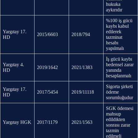
hukuka
aykırıdır
%100 iş gücü
kaybı kabul
Yargıtay 17.
edilerek
2015/6603
2018/794
HD
tazminat
hesabı
yapılmalı
İş gücü kaybı
Yargıtay 4.
bedensel zarar
2019/1642
2021/1383
HD
yanında
hesaplanmalı
Sigorta şirketi
Yargıtay 17.
2017/5454
2019/11118
ödeme
HD
sorumluğudur
SGK ödemesi
mahsup
edildikten
Yargıtay HGK
2017/1179
2021/1563
sonrası zarar
tazmin
edilmeli