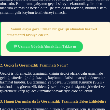
olmasıdır. Bu durum, çalışanın geçici süreyle ekonomik gelirinden
mahrum kalmasına neden olur. İşte tam da bu noktada, hukuki sistem
çalışanın gelir kaybını telafi etmeyi amaçlar.
⚠️
Somut olaya göre uzman bir görüşü almadan hareket
etmemenizi tavsiye ederiz.
💬 Uzman Görüşü Almak İçin Tıklayın
2. Geçici İş Göremezlik Tazminatı Nedir?
Geçici iş göremezlik tazminatı; kişinin geçici olarak çalışamaz hale
geldiği sürede uğradığı kazanç kaybının telafisi amacıyla ödenen bir
tazminat türüdür. Bu tazminat, ya Sosyal Güvenlik Kurumu (SGK)
tarafından iş göremezlik ödeneği şeklinde, ya da sigorta şirketleri ve
işverenlere karşı açılacak tazminat davalarıyla elde edilebilir.
3. Hangi Durumlarda İş Göremezlik Tazminatı Talep Edilebilir?
Geçici iş göremezlik tazminatının talep edilebilmesi için, iş gücünün