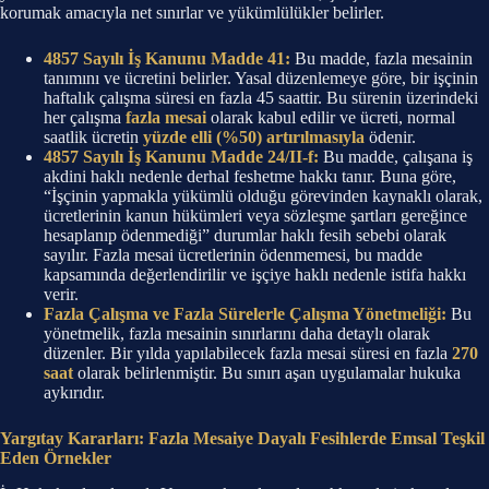
korumak amacıyla net sınırlar ve yükümlülükler belirler.
4857 Sayılı İş Kanunu Madde 41:
Bu madde, fazla mesainin
tanımını ve ücretini belirler. Yasal düzenlemeye göre, bir işçinin
haftalık çalışma süresi en fazla 45 saattir. Bu sürenin üzerindeki
her çalışma
fazla mesai
olarak kabul edilir ve ücreti, normal
saatlik ücretin
yüzde elli (%50) artırılmasıyla
ödenir.
4857 Sayılı İş Kanunu Madde 24/II-f:
Bu madde, çalışana iş
akdini haklı nedenle derhal feshetme hakkı tanır. Buna göre,
“İşçinin yapmakla yükümlü olduğu görevinden kaynaklı olarak,
ücretlerinin kanun hükümleri veya sözleşme şartları gereğince
hesaplanıp ödenmediği” durumlar haklı fesih sebebi olarak
sayılır. Fazla mesai ücretlerinin ödenmemesi, bu madde
kapsamında değerlendirilir ve işçiye haklı nedenle istifa hakkı
verir.
Fazla Çalışma ve Fazla Sürelerle Çalışma Yönetmeliği:
Bu
yönetmelik, fazla mesainin sınırlarını daha detaylı olarak
düzenler. Bir yılda yapılabilecek fazla mesai süresi en fazla
270
saat
olarak belirlenmiştir. Bu sınırı aşan uygulamalar hukuka
aykırıdır.
Yargıtay Kararları: Fazla Mesaiye Dayalı Fesihlerde Emsal Teşkil
Eden Örnekler