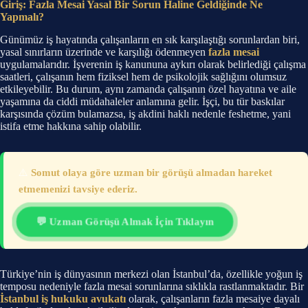
Giriş: Fazla Mesai Yasal Bir Sorun Haline Geldiğinde Ne
Yapmalı?
Günümüz iş hayatında çalışanların en sık karşılaştığı sorunlardan biri,
yasal sınırların üzerinde ve karşılığı ödenmeyen
fazla mesai
uygulamalarıdır. İşverenin iş kanununa aykırı olarak belirlediği çalışma
saatleri, çalışanın hem fiziksel hem de psikolojik sağlığını olumsuz
etkileyebilir. Bu durum, aynı zamanda çalışanın özel hayatına ve aile
yaşamına da ciddi müdahaleler anlamına gelir. İşçi, bu tür baskılar
karşısında çözüm bulamazsa, iş akdini haklı nedenle feshetme, yani
istifa etme hakkına sahip olabilir.
⚠️
Somut olaya göre uzman bir görüşü almadan hareket
etmemenizi tavsiye ederiz.
💬 Uzman Görüşü Almak İçin Tıklayın
Türkiye’nin iş dünyasının merkezi olan İstanbul’da, özellikle yoğun iş
temposu nedeniyle fazla mesai sorunlarına sıklıkla rastlanmaktadır. Bir
İstanbul iş hukuku avukatı
olarak, çalışanların fazla mesaiye dayalı