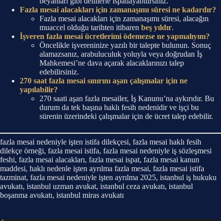
beyanları gibi delillerle ispatlayabilirsiniz.
Fazla mesai alacakları için zamanaşımı süresi ne kadardır?
Fazla mesai alacakları için zamanaşımı süresi, alacağın
muaccel olduğu tarihten itibaren
beş yıldır
.
İşveren fazla mesai ücretlerimi ödemezse ne yapmalıyım?
Öncelikle işvereninize yazılı bir talepte bulunun. Sonuç
alamazsanız, arabuluculuk yoluyla veya doğrudan İş
Mahkemesi’ne dava açarak alacaklarınızı talep
edebilirsiniz.
270 saat fazla mesai sınırını aşan çalışmalar için ne
yapılabilir?
270 saati aşan fazla mesailer, İş Kanunu’na aykırıdır. Bu
durum da tek başına haklı fesih nedenidir ve işçi bu
sürenin üzerindeki çalışmalar için de ücret talep edebilir.
fazla mesai nedeniyle işten istifa dilekçesi, fazla mesai haklı fesih
dilekçe örneği, fazla mesai istifa, fazla mesai nedeniyle iş sözleşmesi
feshi, fazla mesai alacakları, fazla mesai ispat, fazla mesai kanun
maddesi, haklı nedenle işten ayrılma fazla mesai, fazla mesai istifa
tazminat, fazla mesai nedeniyle işten ayrılma 2025, istanbul iş hukuku
avukatı, istanbul uzman avukat, istanbul ceza avukatı, istanbul
boşanma avukatı, istanbul miras avukatı