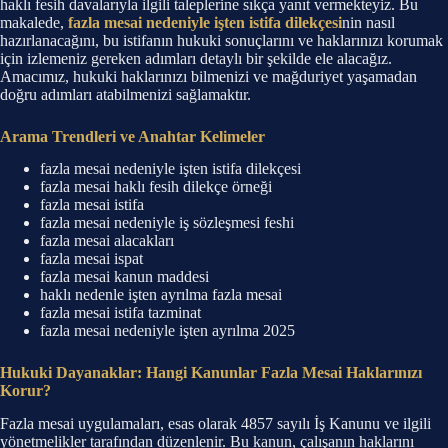
haklı fesih davalarıyla ilgili taleplerine sıkça yanıt vermekteyiz. Bu
makalede,
fazla mesai nedeniyle işten istifa dilekçesi
nin nasıl
hazırlanacağını, bu istifanın hukuki sonuçlarını ve haklarınızı korumak
için izlemeniz gereken adımları detaylı bir şekilde ele alacağız.
Amacımız, hukuki haklarınızı bilmenizi ve mağduriyet yaşamadan
doğru adımları atabilmenizi sağlamaktır.
Arama Trendleri ve Anahtar Kelimeler
fazla mesai nedeniyle işten istifa dilekçesi
fazla mesai haklı fesih dilekçe örneği
fazla mesai istifa
fazla mesai nedeniyle iş sözleşmesi feshi
fazla mesai alacakları
fazla mesai ispat
fazla mesai kanun maddesi
haklı nedenle işten ayrılma fazla mesai
fazla mesai istifa tazminat
fazla mesai nedeniyle işten ayrılma 2025
Hukuki Dayanaklar: Hangi Kanunlar Fazla Mesai Haklarınızı
Korur?
Fazla mesai uygulamaları, esas olarak 4857 sayılı İş Kanunu ve ilgili
yönetmelikler tarafından düzenlenir. Bu kanun, çalışanın haklarını