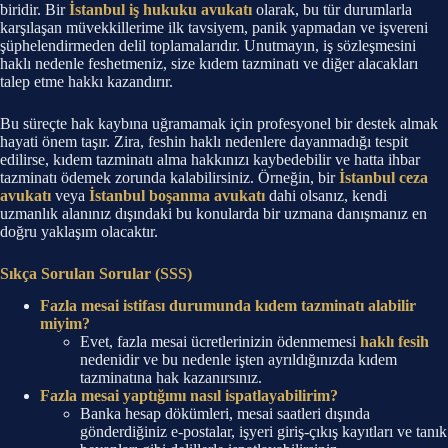
biridir. Bir
İstanbul iş hukuku avukatı
olarak, bu tür durumlarla
karşılaşan müvekkillerime ilk tavsiyem, panik yapmadan ve işvereni
şüphelendirmeden delil toplamalarıdır. Unutmayın, iş sözleşmesini
haklı nedenle feshetmeniz, size kıdem tazminatı ve diğer alacakları
talep etme hakkı kazandırır.
Bu süreçte hak kaybına uğramamak için profesyonel bir destek almak
hayati önem taşır. Zira, feshin haklı nedenlere dayanmadığı tespit
edilirse, kıdem tazminatı alma hakkınızı kaybedebilir ve hatta ihbar
tazminatı ödemek zorunda kalabilirsiniz. Örneğin, bir
İstanbul ceza
avukatı
veya
İstanbul boşanma avukatı
dahi olsanız, kendi
uzmanlık alanınız dışındaki bu konularda bir uzmana danışmanız en
doğru yaklaşım olacaktır.
Sıkça Sorulan Sorular (SSS)
Fazla mesai istifası durumunda kıdem tazminatı alabilir
miyim?
Evet, fazla mesai ücretlerinizin ödenmemesi
haklı fesih
nedenidir ve bu nedenle işten ayrıldığınızda kıdem
tazminatına hak kazanırsınız.
Fazla mesai yaptığımı nasıl ispatlayabilirim?
Banka hesap dökümleri, mesai saatleri dışında
gönderdiğiniz e-postalar, işyeri giriş-çıkış kayıtları ve tanık