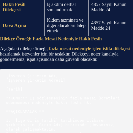
Haklı Fesih
İş akdini derhal
4857 Sayılı Kanun
Dilekçesi
sonlandırmak
Madde 24
Kıdem tazminatı ve
4857 Sayılı Kanun
Dava Açma
diğer alacakları talep
Madde 24
etmek
Dilekçe Örneği: Fazla Mesai Nedeniyle Haklı Fesih
Aşağıdaki dilekçe örneği,
fazla mesai nedeniyle işten istifa dilekçesi
hazırlamak isteyenler için bir taslaktır. Dilekçeyi noter kanalıyla
göndermeniz, ispat açısından daha güvenli olacaktır.
[İşveren Şirketin Adı]

[İşveren Şirketin Adresi]

[Tarih]

**KONU:** İş sözleşmesinin fazla mesai ücretleri 
ödenmemesi nedeniyle haklı feshi hk.

**AÇIKLAMALAR:**

1.  [İşe Giriş Tarihi] tarihinden itibaren 
şirketinizin [Birim Adı] biriminde [Unvanınız] 
olarak çalışmaktayım.
