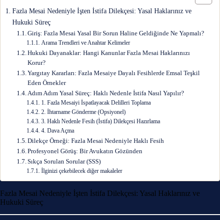
Fazla Mesai Nedeniyle İşten İstifa Dilekçesi: Yasal Haklarınız ve
Hukuki Süreç
Giriş: Fazla Mesai Yasal Bir Sorun Haline Geldiğinde Ne Yapmalı?
Arama Trendleri ve Anahtar Kelimeler
Hukuki Dayanaklar: Hangi Kanunlar Fazla Mesai Haklarınızı
Korur?
Yargıtay Kararları: Fazla Mesaiye Dayalı Fesihlerde Emsal Teşkil
Eden Örnekler
Adım Adım Yasal Süreç: Haklı Nedenle İstifa Nasıl Yapılır?
1. Fazla Mesaiyi İspatlayacak Delilleri Toplama
2. İhtarname Gönderme (Opsiyonel)
3. Haklı Nedenle Fesih (İstifa) Dilekçesi Hazırlama
4. Dava Açma
Dilekçe Örneği: Fazla Mesai Nedeniyle Haklı Fesih
Profesyonel Görüş: Bir Avukatın Gözünden
Sıkça Sorulan Sorular (SSS)
İlginizi çekebilecek diğer makaleler
Fazla Mesai Nedeniyle İşten İstifa Dilekçesi: Yasal Haklarınız ve
Hukuki Süreç