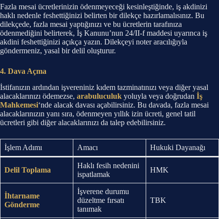
Fazla mesai ücretlerinizin ödenmeyeceği kesinleştiğinde, iş akdinizi
haklı nedenle feshettiğinizi belirten bir dilekçe hazırlamalısınız. Bu
dilekçede, fazla mesai yaptığınızı ve bu ücretlerin tarafınıza
ödenmediğini belirterek, İş Kanunu’nun 24/II-f maddesi uyarınca iş
akdini feshettiğinizi açıkça yazın. Dilekçeyi noter aracılığıyla
göndermeniz, yasal bir delil oluşturur.
4. Dava Açma
İstifanızın ardından işvereniniz kıdem tazminatınızı veya diğer yasal
alacaklarınızı ödemezse,
arabuluculuk
yoluyla veya doğrudan
İş
Mahkemesi
‘nde alacak davası açabilirsiniz. Bu davada, fazla mesai
alacaklarınızın yanı sıra, ödenmeyen yıllık izin ücreti, genel tatil
ücretleri gibi diğer alacaklarınızı da talep edebilirsiniz.
İşlem Adımı
Amacı
Hukuki Dayanağı
Haklı fesih nedenini
Delil Toplama
HMK
ispatlamak
İşverene durumu
İhtarname
düzeltme fırsatı
TBK
Gönderme
tanımak