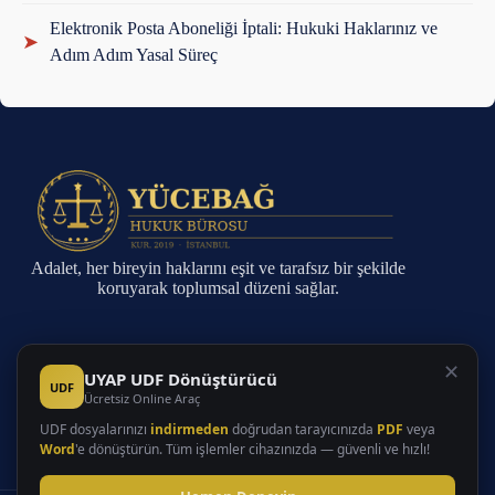
Elektronik Posta Aboneliği İptali: Hukuki Haklarınız ve
➤
Adım Adım Yasal Süreç
Adalet, her bireyin haklarını eşit ve tarafsız bir şekilde
koruyarak toplumsal düzeni sağlar.
Sayfalar
✕
UYAP UDF Dönüştürücü
UDF
Ücretsiz Online Araç
Anasayfa
Faaliyet Alanları
UDF dosyalarınızı
indirmeden
doğrudan tarayıcınızda
PDF
veya
Hakkında
Word
'e dönüştürün. Tüm işlemler cihazınızda — güvenli ve hızlı!
İletişim
Makaleler