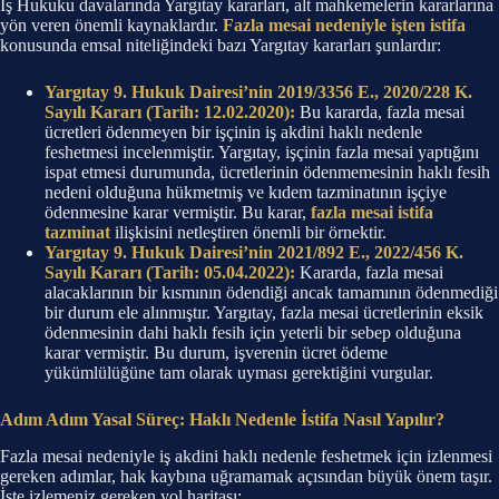
İş Hukuku davalarında Yargıtay kararları, alt mahkemelerin kararlarına
yön veren önemli kaynaklardır.
Fazla mesai nedeniyle işten istifa
konusunda emsal niteliğindeki bazı Yargıtay kararları şunlardır:
Yargıtay 9. Hukuk Dairesi’nin 2019/3356 E., 2020/228 K.
Sayılı Kararı (Tarih: 12.02.2020):
Bu kararda, fazla mesai
ücretleri ödenmeyen bir işçinin iş akdini haklı nedenle
feshetmesi incelenmiştir. Yargıtay, işçinin fazla mesai yaptığını
ispat etmesi durumunda, ücretlerinin ödenmemesinin haklı fesih
nedeni olduğuna hükmetmiş ve kıdem tazminatının işçiye
ödenmesine karar vermiştir. Bu karar,
fazla mesai istifa
tazminat
ilişkisini netleştiren önemli bir örnektir.
Yargıtay 9. Hukuk Dairesi’nin 2021/892 E., 2022/456 K.
Sayılı Kararı (Tarih: 05.04.2022):
Kararda, fazla mesai
alacaklarının bir kısmının ödendiği ancak tamamının ödenmediği
bir durum ele alınmıştır. Yargıtay, fazla mesai ücretlerinin eksik
ödenmesinin dahi haklı fesih için yeterli bir sebep olduğuna
karar vermiştir. Bu durum, işverenin ücret ödeme
yükümlülüğüne tam olarak uyması gerektiğini vurgular.
Adım Adım Yasal Süreç: Haklı Nedenle İstifa Nasıl Yapılır?
Fazla mesai nedeniyle iş akdini haklı nedenle feshetmek için izlenmesi
gereken adımlar, hak kaybına uğramamak açısından büyük önem taşır.
İşte izlemeniz gereken yol haritası: