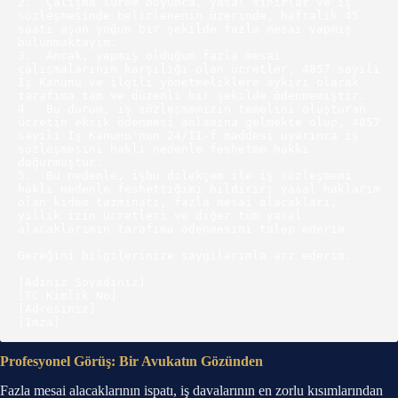
2.  Çalışma sürem boyunca, yasal sınırlar ve iş 
sözleşmesinde belirlenenin üzerinde, haftalık 45 
saati aşan yoğun bir şekilde fazla mesai yapmış 
bulunmaktayım.

3.  Ancak, yapmış olduğum fazla mesai 
çalışmalarının karşılığı olan ücretler, 4857 sayılı 
İş Kanunu ve ilgili yönetmeliklere aykırı olarak 
tarafıma tam ve düzenli bir şekilde ödenmemiştir.

4.  Bu durum, iş sözleşmemizin temelini oluşturan 
ücretin eksik ödenmesi anlamına gelmekte olup, 4857 
sayılı İş Kanunu'nun 24/II-f maddesi uyarınca iş 
sözleşmesini haklı nedenle feshetme hakkı 
doğurmuştur.

5.  Bu nedenle, işbu dilekçem ile iş sözleşmemi 
haklı nedenle feshettiğimi bildirir; yasal haklarım 
olan kıdem tazminatı, fazla mesai alacakları, 
yıllık izin ücretleri ve diğer tüm yasal 
alacaklarımın tarafıma ödenmesini talep ederim.

Gereğini bilgilerinize saygılarımla arz ederim.

[Adınız Soyadınız]

[TC Kimlik No]

[Adresiniz]

Profesyonel Görüş: Bir Avukatın Gözünden
Fazla mesai alacaklarının ispatı, iş davalarının en zorlu kısımlarından