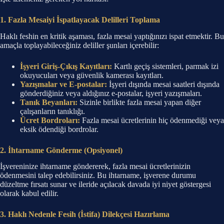
1. Fazla Mesaiyi İspatlayacak Delilleri Toplama
Haklı feshin en kritik aşaması, fazla mesai yaptığınızı ispat etmektir. Bu
amaçla toplayabileceğiniz deliller şunları içerebilir:
İşyeri Giriş-Çıkış Kayıtları:
Kartlı geçiş sistemleri, parmak izi
okuyucuları veya güvenlik kamerası kayıtları.
Yazışmalar ve E-postalar:
İşyeri dışında mesai saatleri dışında
gönderdiğiniz veya aldığınız e-postalar, işyeri yazışmaları.
Tanık Beyanları:
Sizinle birlikte fazla mesai yapan diğer
çalışanların tanıklığı.
Ücret Bordroları:
Fazla mesai ücretlerinin hiç ödenmediği veya
eksik ödendiği bordrolar.
2. İhtarname Gönderme (Opsiyonel)
İşvereninize ihtarname göndererek, fazla mesai ücretlerinizin
ödenmesini talep edebilirsiniz. Bu ihtarname, işverene durumu
düzeltme fırsatı sunar ve ileride açılacak davada iyi niyet göstergesi
olarak kabul edilir.
3. Haklı Nedenle Fesih (İstifa) Dilekçesi Hazırlama