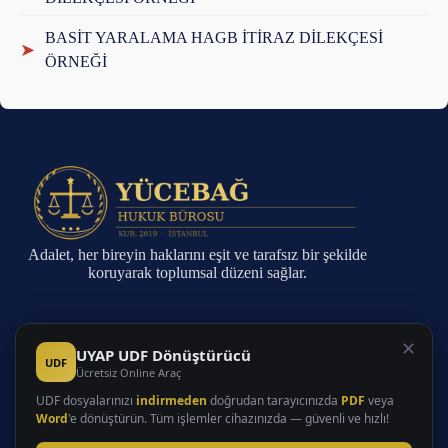
BASİT YARALAMA HAGB İTİRAZ DİLEKÇESİ
➤
ÖRNEĞİ
Adalet, her bireyin haklarını eşit ve tarafsız bir şekilde
koruyarak toplumsal düzeni sağlar.
Sayfalar
✕
UYAP UDF Dönüştürücü
UDF
Ücretsiz Online Araç
Anasayfa
Faaliyet Alanları
UDF dosyalarınızı
indirmeden
doğrudan tarayıcınızda
PDF
veya
Hakkında
Word
'e dönüştürün. Tüm işlemler cihazınızda — güvenli ve hızlı!
İletişim
Makaleler