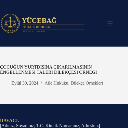
Skip
to
content
ÇOCUĞUN YURTDIŞINA ÇIKARILMASININ
ENGELLENMESİ TALEBİ DİLEKÇESİ ÖRNEĞİ
Eylül 30, 2024
Aile Hukuku
,
Dilekçe Örnekleri
DAVACI
:
[Adınız, Soyadınız, T.C. Kimlik Numaranız, Adresiniz]