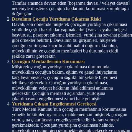
Taraflar arasında devam eden [boşanma davası / velayet davası]
nedeniyle müşterek çocuğun haklarının korunması zorunluluğu
doğmuştur.
Davalının Çocuğu Yurtdışına Çıkarma Riski
Davalı, son dönemde müşterek çocuğun yurtdışına çıkarılması
yönünde çeşitli hazırlıklar yapmaktadır. [Varsa seyahat belgesi
başvurusu, pasaport çıkarma işlemleri, yurtdışına seyahat planları
gibi örnekler belirtin]. Davalının bu girişimleri, müşterek
çocuğun yurtdışına kaçırılma ihtimalini doğurmakta olup,
müvekkilimin ve çocuğun menfaatleri bu durumdan ciddi
şekilde zarar görecektir.
Çocuğun Menfaatlerinin Korunması
Müşterek çocuğun yurtdışına çıkarılması durumunda,
müvekkilim çocuğun bakım, eğitim ve genel ihtiyaçlarını
karşılayamayacak, çocuğun sağlıklı bir şekilde büyümesi
tehlikeye girecektir. Çocuğun yurtdışına çıkarılması,
müvekkilimin velayet hakkının ihlal edilmesi anlamına
gelecektir. Çocuğun menfaati açısından, yurtdışına
çıkarılmasının engellenmesi zaruri hale gelmiştir.
Yurtdışına Çıkışın Engellenmesi Gerekçesi
Türk Medeni Kanunu’nun çocuğun menfaatinin korunmasına
yönelik hükümleri uyarınca, mahkemenizin müşterek çocuğun
yurtdışına çıkarılmasını engelleyecek tedbir kararı vermesi
gerekmektedir. Çocuğun yurtdışına çıkarılması halinde,
müvekkilim çocuğu geri getirmekte güçlük çekecek ve çocuğun