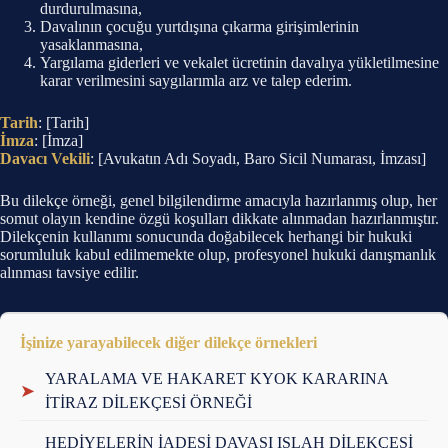
durdurulmasına,
Davalının çocuğu yurtdışına çıkarma girişimlerinin
yasaklanmasına,
Yargılama giderleri ve vekalet ücretinin davalıya yükletilmesine
karar verilmesini saygılarımla arz ve talep ederim.
Tarih
: [Tarih]
İmza
: [İmza]
Davacı Vekili
: [Avukatın Adı Soyadı, Baro Sicil Numarası, İmzası]
Bu dilekçe örneği, genel bilgilendirme amacıyla hazırlanmış olup, her
somut olayın kendine özgü koşulları dikkate alınmadan hazırlanmıştır.
Dilekçenin kullanımı sonucunda doğabilecek herhangi bir hukuki
sorumluluk kabul edilmemekte olup, profesyonel hukuki danışmanlık
alınması tavsiye edilir.
İşinize yarayabilecek diğer dilekçe örnekleri
YARALAMA VE HAKARET KYOK KARARINA
➤
İTİRAZ DİLEKÇESİ ÖRNEĞİ
HEDİYELERİN İADESİ DAVASI ISLAH DİLEKÇESİ