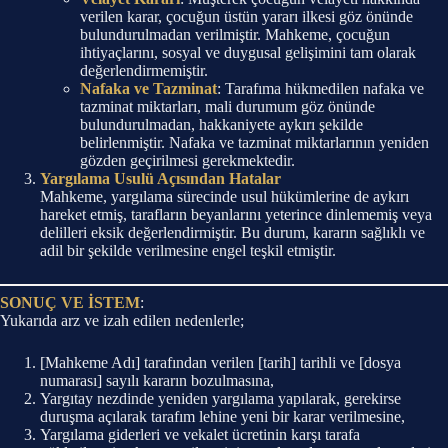
verilen karar, çocuğun üstün yararı ilkesi göz önünde
bulundurulmadan verilmiştir. Mahkeme, çocuğun
ihtiyaçlarını, sosyal ve duygusal gelişimini tam olarak
değerlendirmemiştir.
Nafaka ve Tazminat
: Tarafıma hükmedilen nafaka ve
tazminat miktarları, mali durumum göz önünde
bulundurulmadan, hakkaniyete aykırı şekilde
belirlenmiştir. Nafaka ve tazminat miktarlarının yeniden
gözden geçirilmesi gerekmektedir.
Yargılama Usulü Açısından Hatalar
Mahkeme, yargılama sürecinde usul hükümlerine de aykırı
hareket etmiş, tarafların beyanlarını yeterince dinlememiş veya
delilleri eksik değerlendirmiştir. Bu durum, kararın sağlıklı ve
adil bir şekilde verilmesine engel teşkil etmiştir.
SONUÇ VE İSTEM
:
Yukarıda arz ve izah edilen nedenlerle;
[Mahkeme Adı] tarafından verilen [tarih] tarihli ve [dosya
numarası] sayılı kararın bozulmasına,
Yargıtay nezdinde yeniden yargılama yapılarak, gerekirse
duruşma açılarak tarafım lehine yeni bir karar verilmesine,
Yargılama giderleri ve vekalet ücretinin karşı tarafa