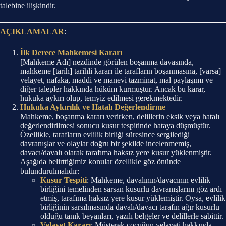
talebine ilişkindir.
AÇIKLAMALAR
:
İlk Derece Mahkemesi Kararı
[Mahkeme Adı] nezdinde görülen boşanma davasında,
mahkeme [tarih] tarihli kararı ile tarafların boşanmasına, [varsa]
velayet, nafaka, maddi ve manevi tazminat, mal paylaşımı ve
diğer talepler hakkında hüküm kurmuştur. Ancak bu karar,
hukuka aykırı olup, temyiz edilmesi gerekmektedir.
Hukuka Aykırılık ve Hatalı Değerlendirme
Mahkeme, boşanma kararı verirken, delillerin eksik veya hatalı
değerlendirilmesi sonucu kusur tespitinde hataya düşmüştür.
Özellikle, tarafların evlilik birliği süresince sergilediği
davranışlar ve olaylar doğru bir şekilde incelenmemiş,
davacı/davalı olarak tarafıma haksız yere kusur yüklenmiştir.
Aşağıda belirttiğimiz konular özellikle göz önünde
bulundurulmalıdır:
Kusur Tespiti
: Mahkeme, davalının/davacının evlilik
birliğini temelinden sarsan kusurlu davranışlarını göz ardı
etmiş, tarafıma haksız yere kusur yüklemiştir. Oysa, evlilik
birliğinin sarsılmasında davalı/davacı tarafın ağır kusurlu
olduğu tanık beyanları, yazılı belgeler ve delillerle sabittir.
Velayet Kararı
: Müşterek çocuğun velayeti hakkında