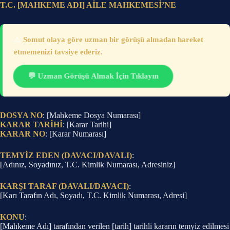
T.C. [MAHKEME ADI] AİLE MAHKEMESİ’NE
⚠️
Somut olaya göre uzman bir görüşü almadan hareket
etmemenizi tavsiye ederiz.
💬 Uzman Görüşü Almak İçin Tıklayın
DOSYA NO
: [Mahkeme Dosya Numarası]
KARAR TARİHİ
: [Karar Tarihi]
KARAR NO
: [Karar Numarası]
TEMYİZ EDEN (DAVACI/DAVALI)
:
[Adınız, Soyadınız, T.C. Kimlik Numarası, Adresiniz]
KARŞI TARAF (DAVALI/DAVACI)
:
[Karı Tarafın Adı, Soyadı, T.C. Kimlik Numarası, Adresi]
KONU
:
[Mahkeme Adı] tarafından verilen [tarih] tarihli kararın temyiz edilmesi