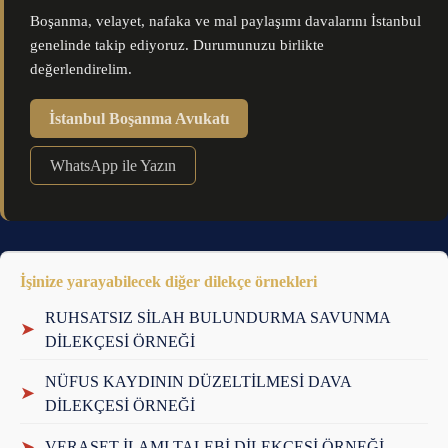
Boşanma, velayet, nafaka ve mal paylaşımı davalarını İstanbul
genelinde takip ediyoruz. Durumunuzu birlikte
değerlendirelim.
İstanbul Boşanma Avukatı
WhatsApp ile Yazın
İşinize yarayabilecek diğer dilekçe örnekleri
RUHSATSIZ SİLAH BULUNDURMA SAVUNMA
➤
DİLEKÇESİ ÖRNEĞİ
NÜFUS KAYDININ DÜZELTİLMESİ DAVA
➤
DİLEKÇESİ ÖRNEĞİ
➤
VERASET İLAMI TALEBİ DİLEKÇESİ ÖRNEĞİ