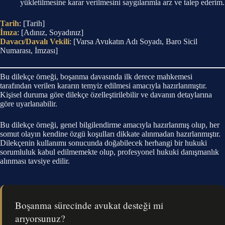
yükletilmesine karar verilmesini saygılarımla arz ve talep ederim.
Tarih
: [Tarih]
İmza
: [Adınız, Soyadınız]
Davacı/Davalı Vekili
: [Varsa Avukatın Adı Soyadı, Baro Sicil
Numarası, İmzası]
Bu dilekçe örneği, boşanma davasında ilk derece mahkemesi
tarafından verilen kararın temyiz edilmesi amacıyla hazırlanmıştır.
Kişisel duruma göre dilekçe özelleştirilebilir ve davanın detaylarına
göre uyarlanabilir.
Bu dilekçe örneği, genel bilgilendirme amacıyla hazırlanmış olup, her
somut olayın kendine özgü koşulları dikkate alınmadan hazırlanmıştır.
Dilekçenin kullanımı sonucunda doğabilecek herhangi bir hukuki
sorumluluk kabul edilmemekte olup, profesyonel hukuki danışmanlık
alınması tavsiye edilir.
Boşanma sürecinde avukat desteği mi
arıyorsunuz?