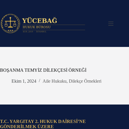
Skip
to
content
BOŞANMA TEMYİZ DİLEKÇESİ ÖRNEĞİ
Ekim 1, 2024
Aile Hukuku
,
Dilekçe Örnekleri
T.C. YARGITAY 2. HUKUK DAİRESİ’NE
GÖNDERİLMEK ÜZERE