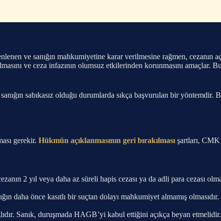
nen ve sanığın mahkumiyetine karar verilmesine rağmen, cezanın açıkl
lmasını ve ceza infazının olumsuz etkilerinden korunmasını amaçlar. Bu
 ve sanığın sabıkasız olduğu durumlarda sıkça başvurulan bir yöntemdir.
nması gerekir.
Hükmün açıklanmasının geri bırakılması
şartları, CMK
cezanın 2 yıl veya daha az süreli hapis cezası ya da adli para cezası o
anığın daha önce kasıtlı bir suçtan dolayı mahkumiyet almamış olmasıdır.
ağlıdır. Sanık, duruşmada HAGB’yi kabul ettiğini açıkça beyan etmelidir.