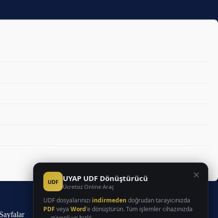
✕
UYAP UDF Dönüştürücü
UDF
Ücretsiz Online Araç
UDF dosyalarınızı
indirmeden
doğrudan tarayıcınızda
PDF
veya
Word
'e dönüştürün. Tüm işlemler cihazınızda
Sayfalar
— güvenli ve hızlı!