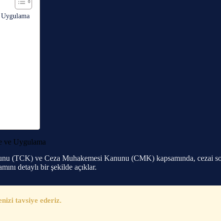
e Uygulama
ve ve Uygulama
 (TCK) ve Ceza Muhakemesi Kanunu (CMK) kapsamında, cezai sorumlulu
mını detaylı bir şekilde açıklar.
zi tavsiye ederiz.