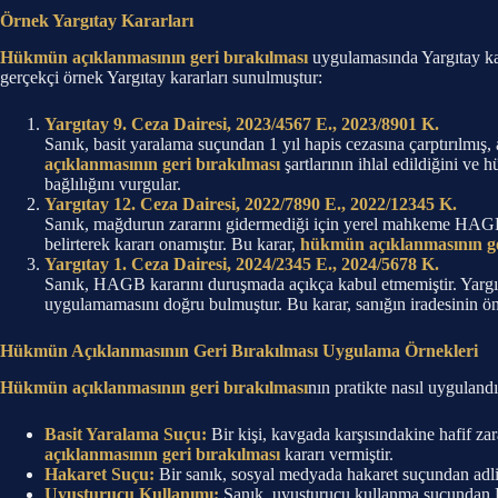
Örnek Yargıtay Kararları
Hükmün açıklanmasının geri bırakılması
uygulamasında Yargıtay ka
gerçekçi örnek Yargıtay kararları sunulmuştur:
Yargıtay 9. Ceza Dairesi, 2023/4567 E., 2023/8901 K.
Sanık, basit yaralama suçundan 1 yıl hapis cezasına çarptırılmış
açıklanmasının geri bırakılması
şartlarının ihlal edildiğini v
bağlılığını vurgular.
Yargıtay 12. Ceza Dairesi, 2022/7890 E., 2022/12345 K.
Sanık, mağdurun zararını gidermediği için yerel mahkeme HAGB t
belirterek kararı onamıştır. Bu karar,
hükmün açıklanmasının ge
Yargıtay 1. Ceza Dairesi, 2024/2345 E., 2024/5678 K.
Sanık, HAGB kararını duruşmada açıkça kabul etmemiştir. Yargı
uygulamamasını doğru bulmuştur. Bu karar, sanığın iradesinin ön
Hükmün Açıklanmasının Geri Bırakılması Uygulama Örnekleri
Hükmün açıklanmasının geri bırakılması
nın pratikte nasıl uygulandı
Basit Yaralama Suçu:
Bir kişi, kavgada karşısındakine hafif za
açıklanmasının geri bırakılması
kararı vermiştir.
Hakaret Suçu:
Bir sanık, sosyal medyada hakaret suçundan adli 
Uyuşturucu Kullanımı:
Sanık, uyuşturucu kullanma suçundan 