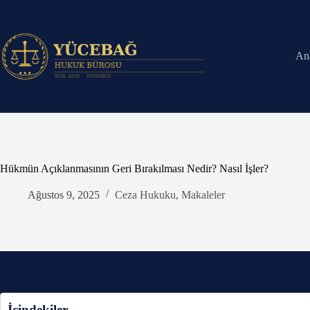
Skip
to
content
An
Hükmün Açıklanmasının Geri Bırakılması Nedir? Nasıl İşler?
Ağustos 9, 2025
Ceza Hukuku
,
Makaleler
İçindekiler