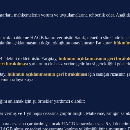
rarları, mahkemelerin yorum ve uygulamalarına rehberlik eder. Aşağıd
, ancak mahkeme HAGB kararı vermiştir. Sanık, denetim süresinde kasıtlı 
e hükmün açıklanmasının doğru olduğunu onaylamıştır. Bu karar,
hükmün 
alebini reddetmiştir. Yargıtay,
hükmün açıklanmasının geri bırakıl
ri bırakılması
şartlarının eksiksiz yerine getirilmesi gerektiğini gösterir
tay,
hükmün açıklanmasının geri bırakılması
için sanığın rızasının
emini ortaya koyar.
ğını anlamak için şu örnekler yardımcı olabilir:
rar vermiş ve 1 yıl hapis cezasına çarptırılmıştır. Mahkeme, sanığın sa
para cezasına çarptırılmış, ancak HAGB kararıyla cezası 5 yıl denetim 
HAGB almış ve tedavi programına katılma yükümlülüğüne uymuştur. De