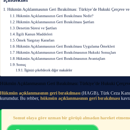
Hükmün Açıklanmasının Geri Bırakılması: Türkiye’de Hukuki Çerçeve v
Hükmün Açıklanmasının Geri Bırakılması Nedir?
Hükmün Açıklanmasının Geri Bırakılması Şartları
Denetim Süresi ve Şartları
İlgili Kanun Maddeleri
Örnek Yargıtay Kararları
Hükmün Açıklanmasının Geri Bırakılması Uygulama Örnekleri
Hükmün Açıklanmasının Geri Bırakılmasının Hukuki Sonuçları
Hükmün Açıklanmasının Geri Bırakılmasının Avantajları
Sonuç
İlginizi çekebilecek diğer makaleler
Hükmün Açıklanmasının Geri Bırakılması: Türkiye’de Hukuki Çerçe
Hükmün açıklanmasının geri bırakılması
(HAGB), Türk Ceza Kanunu
kurumdur. Bu rehber,
hükmün açıklanmasının geri bırakılması
kavra
⚠️
Somut olaya göre uzman bir görüşü almadan hareket etmemeni