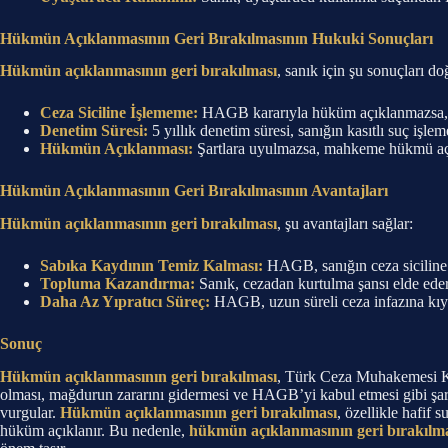
Hükmün Açıklanmasının Geri Bırakılmasının Hukuki Sonuçları
Hükmün açıklanmasının geri bırakılması
, sanık için şu sonuçları do
Ceza Siciline İşlememe:
HAGB kararıyla hüküm açıklanmazsa, suç
Denetim Süresi:
5 yıllık denetim süresi, sanığın kasıtlı suç i
Hükmün Açıklanması:
Şartlara uyulmazsa, mahkeme hükmü açıkl
Hükmün Açıklanmasının Geri Bırakılmasının Avantajları
Hükmün açıklanmasının geri bırakılması
, şu avantajları sağlar:
Sabıka Kaydının Temiz Kalması:
HAGB, sanığın ceza siciline 
Topluma Kazandırma:
Sanık, cezadan kurtulma şansı elde eder
Daha Az Yıpratıcı Süreç:
HAGB, uzun süreli ceza infazına kıyas
Sonuç
Hükmün açıklanmasının geri bırakılması
, Türk Ceza Muhakemesi Ka
olması, mağdurun zararını gidermesi ve HAGB’yi kabul etmesi gibi şar
vurgular.
Hükmün açıklanmasının geri bırakılması
, özellikle hafif
hüküm açıklanır. Bu nedenle,
hükmün açıklanmasının geri bırakılm