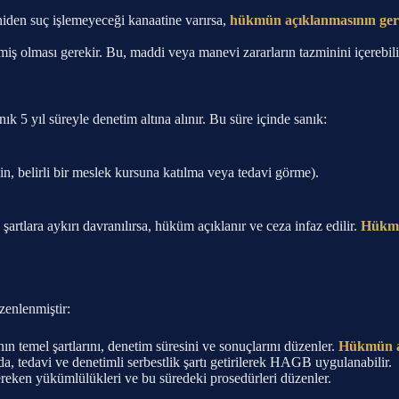
eniden suç işlemeyeceği kanaatine varırsa,
hükmün açıklanmasının geri
iş olması gerekir. Bu, maddi veya manevi zararların tazminini içerebili
nık 5 yıl süreyle denetim altına alınır. Bu süre içinde sanık:
, belirli bir meslek kursuna katılma veya tedavi görme).
rtlara aykırı davranılırsa, hüküm açıklanır ve ceza infaz edilir.
Hükmü
zenlenmiştir:
nın temel şartlarını, denetim süresini ve sonuçlarını düzenler.
Hükmün aç
 tedavi ve denetimli serbestlik şartı getirilerek HAGB uygulanabilir.
eken yükümlülükleri ve bu süredeki prosedürleri düzenler.