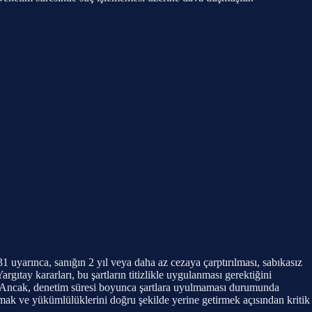
arınca, sanığın 2 yıl veya daha az cezaya çarptırılması, sabıkasız
Yargıtay kararları, bu şartların titizlikle uygulanması gerektiğini
lar. Ancak, denetim süresi boyunca şartlara uyulmaması durumunda
mak ve yükümlülüklerini doğru şekilde yerine getirmek açısından kritik