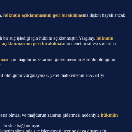
a,
hükmün açıklanmasının geri bırakılması
na ilişkin hayali ancak
bir suç işlediği için hüküm açıklanmıştır. Yargıtay,
hükmün
açıklanmasının geri bırakılması
nın denetim süresi şartlarına
ması
için mağdurun zararının giderilmesinin zorunlu olduğunu
.
 şart olduğunu vurgulayarak, yerel mahkemenin HAGB’yi
bıkasız olması ve mağdurun zararını gidermesi nedeniyle
hükmün
süresine bağlanmıştır.
netim süresinde suç işlememesi üzerine dava düşmüştür.