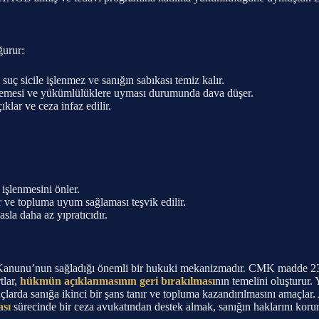
ğurur:
 sicile işlenmez ve sanığın sabıkası temiz kalır.
şlememesi ve yükümlülüklere uyması durumunda dava düşer.
ar ve ceza infaz edilir.
işlenmesini önler.
 ve topluma uyum sağlaması teşvik edilir.
la daha az yıpratıcıdır.
nunu’nun sağladığı önemli bir hukuki mekanizmadır. CMK madde 231 uy
tlar,
hükmün açıklanmasının geri bırakılması
nın temelini oluşturur. 
 suçlarda sanığa ikinci bir şans tanır ve topluma kazandırılmasını amaç
ası
sürecinde bir ceza avukatından destek almak, sanığın haklarını koru