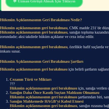
💬 Uzman Görüşü Almak İçin Tıklayın
Hükmün Açıklanmasının Geri Bırakılması Nedir?
Hükmün açıklanmasının geri bırakılması
, CMK madde 231’de düzenle
Hükmün açıklanmasının geri bırakılması
, sanığın topluma kazandırı
zorundadır; aksi takdirde hüküm açıklanır ve ceza infaz edilir.
Hükmün açıklanmasının geri bırakılması
, özellikle hafif suçlarda
imkanı sunar.
Hükmün Açıklanmasının Geri Bırakılması Şartları
Hükmün açıklanmasının geri bırakılması
için belirli şartların sağla
Cezanın Türü ve Miktarı
???
Hükmün açıklanmasının geri bırakılması
için, sanığa verilen 
Sanığın Daha Önce Kasıtlı Suçtan Mahkum Olmaması
Hükmün açıklanmasının geri bırakılması
şartlarından biri, s
Sanığın Mahkemede HAGB’yi Kabul Etmesi
Hükmün açıklanmasının geri bırakılması
, sanığın rızasına b