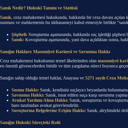
Sanık Nedir? Hukuki Tanımı ve Statüsü
Sanık
, ceza muhakemesi hukukunda, hakkında bir ceza davası açılan k
sunması ve mahkemenin bu iddianameyi kabul etmesiyle birlikte “sanık
Şüpheli:
Soruşturma aşamasında, hakkında suç işlediği şüphesi b
Sanık:
Kovuşturma aşamasında, yani dava açıldıktan sonra, hakkı
Sanığın Hakları: Masumiyet Karinesi ve Savunma Hakkı
Ceza muhakemesi hukukunun temel ilkelerinden olan
masumiyet kari
en önemli güvencelerden biridir ve tüm yargılama süreci boyunca geçerl
Sanığın sahip olduğu temel haklar, Anayasa ve
5271 sayılı Ceza Mu
Susma Hakkı:
Sanık, kendisini suçlayıcı beyanlarda bulunmama 
Savunma Hakkı:
Sanık, isnat edilen suça karşı savunma yapma v
Avukat Yardımı Alma Hakkı:
Sanık, soruşturma ve kovuşturman
baro tarafından avukat görevlendirilir.
Soruşturma Belgelerine Erişim Hakkı:
Sanık, aleyhindeki deli
Sanığın Hukuki Süreçteki Rolü