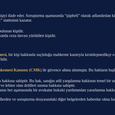
işiyi ifade eder. Soruşturma aşamasında “şüpheli” olarak adlandırılan
” statüsünü kazanır.
ulunan kişidir.
nda ceza davası yürütülen kişidir.
nesi
, bir kişi hakkında suçluluğu mahkeme kararıyla kesinleşmedikçe o k
idir.
hakemesi Kanunu (CMK)
ile güvence altına alınmıştır. Bu hakların başlı
hakkına sahiptir. Bu hak, sanığın adil yargılanma hakkının temel bir u
e lehine olan delilleri sunma hakkına sahiptir.
ın her aşamasında bir avukatın hukuki yardımından yararlanma hakkına 
llerden ve soruşturma dosyasındaki diğer belgelerden haberdar olma hak