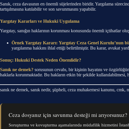
Sanık, ceza davasının en önemli süjelerinden biridir. Yargılama sürecinde 
tartışılmasına katılabilir ve son savunmasını yapabilir.
Yargıtay Kararları ve Hukuki Uygulama
Yargıtay, sanığın haklarının korunması konusunda önemli içtihatlar oluş
Örnek Yargıtay Kararı:
Yargıtay Ceza Genel Kurulu’nun bi
yargılanma hakkını ihlal ettiği belirtilmiştir. Bu karar, avukat ya
Sonuç: Hukuki Destek Neden Önemlidir?
Sanık ne demek?
sorusunun cevabı, bir kişinin hayatını ve özgürlüğü
haklarla korunmaktadır. Bu hakların etkin bir şekilde kullanılabilmesi, 
sanık ne demek, sanık nedir, şüpheli, ceza muhakemesi kanunu, cmk, m
Ceza dosyanız için savunma desteği mi arıyorsunuz?
Soruşturma ve kovuşturma aşamalarında müdafilik hizmetini İstanb