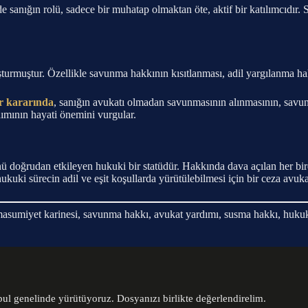
sanığın rolü, sadece bir muhatap olmaktan öte, aktif bir katılımcıdır. San
turmuştur. Özellikle savunma hakkının kısıtlanması, adil yargılanma hak
r kararında
, sanığın avukatı olmadan savunmasının alınmasının, savu
rdımının hayati önemini vurgular.
nü doğrudan etkileyen hukuki bir statüdür. Hakkında dava açılan her bi
hukuki sürecin adil ve eşit koşullarda yürütülebilmesi için bir ceza avu
asumiyet karinesi, savunma hakkı, avukat yardımı, susma hakkı, hukuki
ul genelinde yürütüyoruz. Dosyanızı birlikte değerlendirelim.