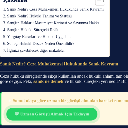
Sanık Nedir? Ceza Muhakemesi Hukukunda Sanık Kavramı
Sanık Nedir? Hukuki Tanımı ve Statüsü
Sanığın Hakları: Masumiyet Karinesi ve Savunma Hakkı
Sanığın Hukuki Süreçteki Rolü
Yargıtay Kararları ve Hukuki Uygulama
Sonuç: Hukuki Destek Neden Önemlidir?
İlginizi çekebilecek diğer makaleler
Sanık Nedir? Ceza Muhakemesi Hukukunda Sanık Kavramı
Ceza hukuku süreçlerinde sıkça kullanılan ancak hukuki anlamı tam ol
göre değişir. Peki,
sanık ne demek
ve hukuki süreçteki yeri nedir? Bu 
⚠️
Somut olaya göre uzman bir görüşü almadan hareket etmemeni
💬 Uzman Görüşü Almak İçin Tıklayın