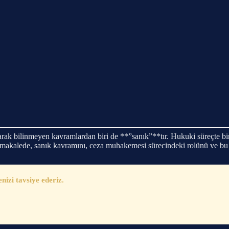
arak bilinmeyen kavramlardan biri de **”sanık”**tır. Hukuki süreçte b
makalede, sanık kavramını, ceza muhakemesi sürecindeki rolünü ve bu sür
zi tavsiye ederiz.