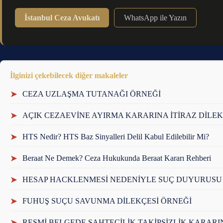
İstanbul Ceza Avukatı
WhatsApp ile Yazın
İlginizi çekebilecek diğer makaleler
➤
CEZA UZLAŞMA TUTANAĞI ÖRNEĞİ
➤
AÇIK CEZAEVİNE AYIRMA KARARINA İTİRAZ DİLEK
➤
HTS Nedir? HTS Baz Sinyalleri Delil Kabul Edilebilir Mi?
➤
Beraat Ne Demek? Ceza Hukukunda Beraat Kararı Rehberi
➤
HESAP HACKLENMESİ NEDENİYLE SUÇ DUYURUSU
➤
FUHUŞ SUÇU SAVUNMA DİLEKÇESİ ÖRNEĞİ
➤
RESMİ BELGEDE SAHTECİLİK TAKİPSİZLİK KARARIN