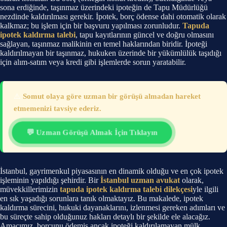
sona erdiğinde, taşınmaz üzerindeki ipoteğin de Tapu Müdürlüğü
nezdinde kaldırılması gerekir. İpotek, borç ödense dahi otomatik olarak
kalkmaz; bu işlem için bir başvuru yapılması zorunludur.
Tapuda
ipotek kaldırma talebi
, tapu kayıtlarının güncel ve doğru olmasını
sağlayan, taşınmaz malikinin en temel haklarından biridir. İpoteği
kaldırılmayan bir taşınmaz, hukuken üzerinde bir yükümlülük taşıdığı
için alım-satım veya kredi gibi işlemlerde sorun yaratabilir.
⚠️
Somut olaya göre uzman bir görüşü almadan hareket
etmemenizi tavsiye ederiz.
💬 Uzman Görüşü Almak İçin Tıklayın
İstanbul, gayrimenkul piyasasının en dinamik olduğu ve en çok ipotek
işleminin yapıldığı şehirdir. Bir
İstanbul uzman avukat
olarak,
müvekkillerimizin
tapuda ipotek kaldırma talebi dilekçesi
yle ilgili
en sık yaşadığı sorunlara tanık olmaktayız. Bu makalede, ipotek
kaldırma sürecini, hukuki dayanaklarını, izlenmesi gereken adımları ve
bu süreçte sahip olduğunuz hakları detaylı bir şekilde ele alacağız.
Amacımız, borcunu ödemiş ancak ipoteği kaldırılamayan mülk