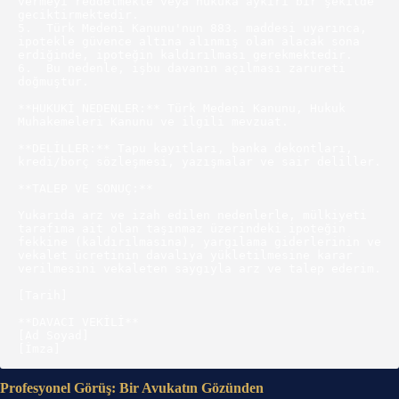
vermeyi reddetmekte veya hukuka aykırı bir şekilde 
geciktirmektedir.

5.  Türk Medeni Kanunu'nun 883. maddesi uyarınca, 
ipotekle güvence altına alınmış olan alacak sona 
erdiğinde, ipoteğin kaldırılması gerekmektedir.

6.  Bu nedenle, işbu davanın açılması zarureti 
doğmuştur.

**HUKUKİ NEDENLER:** Türk Medeni Kanunu, Hukuk 
Muhakemeleri Kanunu ve ilgili mevzuat.

**DELİLLER:** Tapu kayıtları, banka dekontları, 
kredi/borç sözleşmesi, yazışmalar ve sair deliller.

**TALEP VE SONUÇ:**

Yukarıda arz ve izah edilen nedenlerle, mülkiyeti 
tarafıma ait olan taşınmaz üzerindeki ipoteğin 
fekkine (kaldırılmasına), yargılama giderlerinin ve 
vekalet ücretinin davalıya yükletilmesine karar 
verilmesini vekaleten saygıyla arz ve talep ederim.

[Tarih]

**DAVACI VEKİLİ**

[Ad Soyad]

Profesyonel Görüş: Bir Avukatın Gözünden