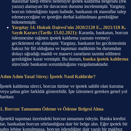
masraflar talep etmesi nedeniyle ipotek kaldırma belgesini (fek
yazısı) alamayan bir davacının durumu incelenmiştir. Yargıtay,
borcun ödendiğinin ispatı halinde, bankanın ek masraflar talep
edemeyeceğine ve ipoteğin derhal kaldırılması gerektiğine
hükmetmiştir.
Yargıtay 14. Hukuk Dairesi’nin 2020/2120 E., 2021/118 K.
Sayılı Kararı (Tarih: 15.02.2021):
Kararda, bankanın, borcun
ödenmesine rağmen ipotek kaldırma yazısını vermeyi
geciktirmesi ele alınmıştır. Yargıtay, bankanın bu gecikmesinin
haksız bir fiil olduğuna ve taşınmaz malikinin bu durumdan
dolayı uğradığı maddi ve manevi zararların tazmin edilmesi
gerektiğine karar vermiştir. Bu durum,
banka ipotek kaldırma
sürecinde bankanın sorumluluğunu vurgulamaktadır.
Adım Adım Yasal Süreç: İpotek Nasıl Kaldırılır?
İpotek kaldırma süreci, borcun türüne ve ipotek sahibi olan kuruma
veya şahsa göre farklılık gösterebilir. İşte izlenmesi gereken genel yol
haritası:
1. Borcun Tamamını Ödeme ve Ödeme Belgesi Alma
İpotekli taşınmaz üzerindeki borcun tamamını ödeyin. Banka kredisi
ise, bankadan borcun sıfırlandığına dair bir belge alın. Eğer ipotek bir
şahıs lehine konulmuşsa, borcun ödendiğine dair yazılı bir makbuz