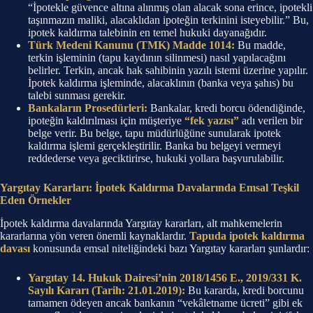
“İpotekle güvence altına alınmış olan alacak sona erince, ipotekli
taşınmazın maliki, alacaklıdan ipoteğin terkinini isteyebilir.” Bu,
ipotek kaldırma talebinin en temel hukuki dayanağıdır.
Türk Medeni Kanunu (TMK) Madde 1014:
Bu madde,
terkin işleminin (tapu kaydının silinmesi) nasıl yapılacağını
belirler. Terkin, ancak hak sahibinin yazılı istemi üzerine yapılır.
İpotek kaldırma işleminde, alacaklının (banka veya şahıs) bu
talebi sunması gerekir.
Bankaların Prosedürleri:
Bankalar, kredi borcu ödendiğinde,
ipoteğin kaldırılması için müşteriye
“fek yazısı”
adı verilen bir
belge verir. Bu belge, tapu müdürlüğüne sunularak ipotek
kaldırma işlemi gerçekleştirilir. Banka bu belgeyi vermeyi
reddederse veya geciktirirse, hukuki yollara başvurulabilir.
Yargıtay Kararları: İpotek Kaldırma Davalarında Emsal Teşkil
Eden Örnekler
İpotek kaldırma davalarında Yargıtay kararları, alt mahkemelerin
kararlarına yön veren önemli kaynaklardır.
Tapuda ipotek kaldırma
davası
konusunda emsal niteliğindeki bazı Yargıtay kararları şunlardır:
Yargıtay 14. Hukuk Dairesi’nin 2018/1456 E., 2019/331 K.
Sayılı Kararı (Tarih: 21.01.2019):
Bu kararda, kredi borcunu
tamamen ödeyen ancak bankanın “vekâletname ücreti” gibi ek