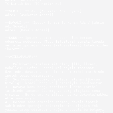
TC Kimlik No: [TC Kimlik No]

**VEKİLİ :** Av. [Avukatın Adı Soyadı]

Adres: [Avukatın Adresi]

**DAVALI :** [İpotek Sahibi Bankanın Adı / Şahsın 
Adı Soyadı]

Adres: [Davalı Adresi]

**KONU:** İpotek tesisine neden olan borcun 
ödenmesi nedeniyle [Tapu Bilgileri] sayılı tapuda 
yer alan ipoteğin fekki (kaldırılması) talebimizden 
ibarettir.

**AÇIKLAMALAR:**

1.  Mülkiyeti tarafıma ait olan, [İli, İlçesi, 
Mahallesi, Pafta, Parsel No] sayılı taşınmaz 
üzerinde, davalı lehine [İpotek Tarihi] tarihinde 
ipotek tesis edilmiştir.

2.  Söz konusu ipotek, davalıdan alınan [Borcun 
Niteliği: kredi, borç vb.] nedeniyle konulmuştur.

3.  Davaya konu borç, tarafımca [Ödeme Tarihi] 
tarihinde tamamen ödenmiş ve borç ilişkisi sona 
ermiştir. Bu durumu kanıtlayan banka dekontu/makbuz 
ekte sunulmuştur.

4.  Borcun sona ermesine rağmen, davalı ipotek 
sahibinden ipoteğin kaldırılmasına ilişkin fek 
yazısı talep edilmesine rağmen, davalı bu belgeyi 