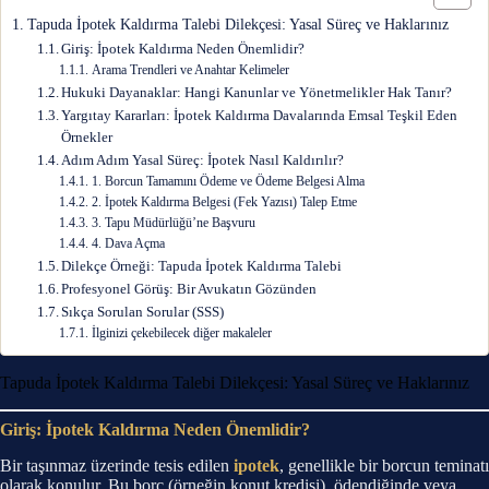
Tapuda İpotek Kaldırma Talebi Dilekçesi: Yasal Süreç ve Haklarınız
Giriş: İpotek Kaldırma Neden Önemlidir?
Arama Trendleri ve Anahtar Kelimeler
Hukuki Dayanaklar: Hangi Kanunlar ve Yönetmelikler Hak Tanır?
Yargıtay Kararları: İpotek Kaldırma Davalarında Emsal Teşkil Eden
Örnekler
Adım Adım Yasal Süreç: İpotek Nasıl Kaldırılır?
1. Borcun Tamamını Ödeme ve Ödeme Belgesi Alma
2. İpotek Kaldırma Belgesi (Fek Yazısı) Talep Etme
3. Tapu Müdürlüğü’ne Başvuru
4. Dava Açma
Dilekçe Örneği: Tapuda İpotek Kaldırma Talebi
Profesyonel Görüş: Bir Avukatın Gözünden
Sıkça Sorulan Sorular (SSS)
İlginizi çekebilecek diğer makaleler
Tapuda İpotek Kaldırma Talebi Dilekçesi: Yasal Süreç ve Haklarınız
Giriş: İpotek Kaldırma Neden Önemlidir?
Bir taşınmaz üzerinde tesis edilen
ipotek
, genellikle bir borcun teminatı
olarak konulur. Bu borç (örneğin konut kredisi), ödendiğinde veya