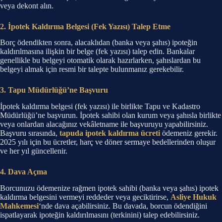
veya dekont alın.
2. İpotek Kaldırma Belgesi (Fek Yazısı) Talep Etme
Borç ödendikten sonra, alacaklıdan (banka veya şahıs) ipoteğin
kaldırılmasına ilişkin bir belge (fek yazısı) talep edin. Bankalar
genellikle bu belgeyi otomatik olarak hazırlarken, şahıslardan bu
belgeyi almak için resmi bir talepte bulunmanız gerekebilir.
3. Tapu Müdürlüğü’ne Başvuru
İpotek kaldırma belgesi (fek yazısı) ile birlikte Tapu ve Kadastro
Müdürlüğü’ne başvurun. İpotek sahibi olan kurum veya şahısla birlikte
veya onlardan alacağınız vekâletname ile başvuruyu yapabilirsiniz.
Başvuru sırasında,
tapuda ipotek kaldırma ücreti
ödemeniz gerekir.
2025 yılı için bu ücretler, harç ve döner sermaye bedellerinden oluşur
ve her yıl güncellenir.
4. Dava Açma
Borcunuzu ödemenize rağmen ipotek sahibi (banka veya şahıs) ipotek
kaldırma belgesini vermeyi reddeder veya geciktirirse,
Asliye Hukuk
Mahkemesi
‘nde dava açabilirsiniz. Bu davada, borcun ödendiğini
ispatlayarak ipoteğin kaldırılmasını (terkinini) talep edebilirsiniz.