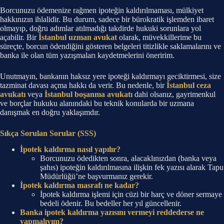
Borcunuzu ödemenize rağmen ipoteğin kaldırılmaması, mülkiyet
hakkınızın ihlalidir. Bu durum, sadece bir bürokratik işlemden ibaret
olmayıp, doğru adımlar atılmadığı takdirde hukuki sorunlara yol
açabilir. Bir
İstanbul uzman avukat
olarak, müvekkillerime bu
süreçte, borcun ödendiğini gösteren belgeleri titizlikle saklamalarını ve
banka ile olan tüm yazışmaları kaydetmelerini öneririm.
Unutmayın, bankanın haksız yere ipoteği kaldırmayı geciktirmesi, size
tazminat davası açma hakkı da verir. Bu nedenle, bir
İstanbul ceza
avukatı
veya
İstanbul boşanma avukatı
dahi olsanız, gayrimenkul
ve borçlar hukuku alanındaki bu teknik konularda bir uzmana
danışmak en doğru yaklaşımdır.
Sıkça Sorulan Sorular (SSS)
İpotek kaldırma nasıl yapılır?
Borcunuzu ödedikten sonra, alacaklınızdan (banka veya
şahıs) ipoteğin kaldırılmasına ilişkin fek yazısı alarak Tapu
Müdürlüğü’ne başvurmanız gerekir.
İpotek kaldırma masrafı ne kadar?
İpotek kaldırma işlemi için cüzi bir harç ve döner sermaye
bedeli ödenir. Bu bedeller her yıl güncellenir.
Banka ipotek kaldırma yazısını vermeyi reddederse ne
yapmalıyım?