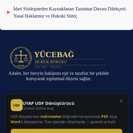
İdari Sözleşmeden Kaynaklanan Tazminat Davası Dilekçesi:
➤
Yasal Haklarınız ve Hukuki Süreç
Adalet, her bireyin haklarını eşit ve tarafsız bir şekilde
koruyarak toplumsal düzeni sağlar.
Sayfalar
✕
UYAP UDF Dönüştürücü
UDF
Ücretsiz Online Araç
Anasayfa
Faaliyet Alanları
UDF dosyalarınızı
indirmeden
doğrudan tarayıcınızda
PDF
veya
Hakkında
Word
'e dönüştürün. Tüm işlemler cihazınızda — güvenli ve hızlı!
İletişim
Makaleler