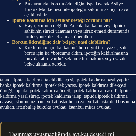
Bu durumda, borcun ödendiğini ispatlayarak Asliye
Hukuk Mahkemesi’nde ipoteğin kaldırılması için dava
açabilirsiniz.
İpotek kaldırma için avukat desteği zorunlu mu?
Hayır, zorunlu değildir. Ancak, bankanın veya ipotek
sahibinin süreci uzatması veya itiraz etmesi durumunda
profesyonel destek almak önemlidir.
Borcun ödendiğine dair belgeyi nasıl alabilirim?
Kredi borcu için bankadan “borcu yoktur” yazısı, şahıs
borcu için ise “borcumu aldım, ipoteğin kaldırılmasına
muvafakatim vardır” şeklinde bir makbuz veya yazılı
belge almanız gerekir.
tapuda ipotek kaldırma talebi dilekçesi, ipotek kaldırma nasıl yapılır,
banka ipotek kaldırma, ipotek fek yazısı, ipotek kaldırma dilekçesi
örneği, tapuda ipotek kaldırma ücreti, ipotek kaldırma masrafı, ipotek
kaldırma yasal süreç, ipotek kaldırma talep, tapuda ipotek kaldırma
davası, istanbul uzman avukat, istanbul ceza avukatı, istanbul boşanma
avukatı, istanbul iş hukuku avukatı, istanbul miras avukatı
Taşınmaz uyuşmazlığında avukat desteği mi