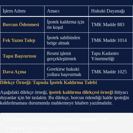
İşlem Adımı
Amacı
Hukuki Dayanağı
İpotek kaldırma için
Borcun Ödenmesi
TMK Madde 883
ön koşul
İpotek sahibinden
Fek Yazısı Talep
TMK Madde 1014
belge almak
Resmi işlemi
Tapu Kadastro
Tapu Başvurusu
gerçekleştirmek
Yönetmeliği
Gerekirse hukuki
Dava Açma
TMK Madde 1025
yollara başvurmak
Dilekçe Örneği: Tapuda İpotek Kaldırma Talebi
Aşağıdaki dilekçe örneği,
ipotek kaldırma dilekçesi örneği
ihtiyacı
duyanlar için bir taslaktır. Bu dilekçe, borcun ödendiği halde ipoteğin
kaldırılmaması durumunda mahkemeye hitaben yazılmalıdır.
İSTANBUL [İLGİLİ] ASLİYE HUKUK MAHKEMESİ'NE

**DAVACI :** [Adınız Soyadınız]

Adres: [Adresiniz]
