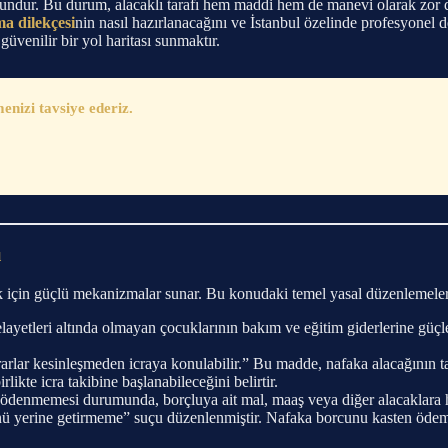
orundur. Bu durum, alacaklı tarafı hem maddi hem de manevi olarak zor
ma dilekçesi
nin nasıl hazırlanacağını ve İstanbul özelinde profesyonel 
güvenilir bir yol haritası sunmaktır.
nizi tavsiye ederiz.
u
k için güçlü mekanizmalar sunar. Bu konudaki temel yasal düzenlemeler
ayetleri altında olmayan çocuklarının bakım ve eğitim giderlerine güçl
rlar kesinleşmeden icraya konulabilir.” Bu madde, nafaka alacağının tahs
ikte icra takibine başlanabileceğini belirtir.
enmemesi durumunda, borçluya ait mal, maaş veya diğer alacaklara hac
yerine getirmeme” suçu düzenlenmiştir. Nafaka borcunu kasten ödemeyen