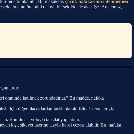
 durumda bırakabilir. Bu makalede,
çocuk nafakasının ödenmemesi
destek almanın önemini detaylı bir şekilde ele alacağız. Amacımız,
 şunlardır:
eri oranında katılmak zorundadırlar.” Bu madde, nafaka
ili için diğer alacaklardan farklı olarak, istinaf veya temyiz
iz konulması yoluyla tahsilat yapılabilir.
 kişi, şikayet üzerine tazyik hapsi cezası alabilir. Bu, nafaka