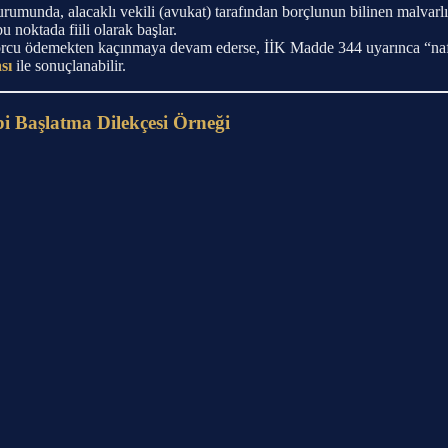
nda, alacaklı vekili (avukat) tarafından borçlunun bilinen malvarlığı
u noktada fiili olarak başlar.
u borcu ödemekten kaçınmaya devam ederse, İİK Madde 344 uyarınca “n
sı
ile sonuçlanabilir.
i Başlatma Dilekçesi Örneği