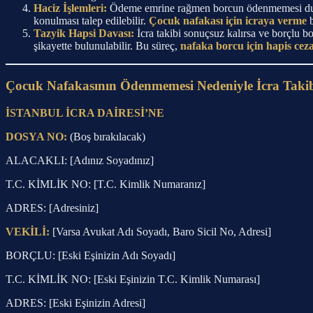
Haciz İşlemleri:
Ödeme emrine rağmen borcun ödenmemesi durumu
konulması talep edilebilir.
Çocuk nafakası için icraya verme
b
Tazyik Hapsi Davası:
İcra takibi sonuçsuz kalırsa ve borçl
şikayette bulunulabilir. Bu süreç,
nafaka borcu için hapis ceza
Çocuk Nafakasının Ödenmemesi Nedeniyle İcra Takib
İSTANBUL İCRA DAİRESİ’NE
DOSYA NO:
(Boş bırakılacak)
ALACAKLI: [Adınız Soyadınız]
T.C. KİMLİK NO: [T.C. Kimlik Numaranız]
ADRES: [Adresiniz]
VEKİLİ:
[Varsa Avukat Adı Soyadı, Baro Sicil No, Adresi]
BORÇLU: [Eski Eşinizin Adı Soyadı]
T.C. KİMLİK NO: [Eski Eşinizin T.C. Kimlik Numarası]
ADRES: [Eski Eşinizin Adresi]