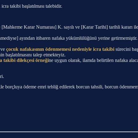
cra takibi başlatılması talebidir.
Mahkeme Karar Numarası] K. sayılı ve [Karar Tarihi] tarihli kararı i
mediyse] ayından itibaren nafaka yükümlülüğünü yerine getirmemişti
k ve
çocuk nafakasının ödenmemesi nedeniyle icra takibi
sürecini ba
in başlatılmasını talep etmekteyiz.
a takibi dilekçesi örneği
ne uygun olarak, ilamda belirtilen nafaka alacağ
i.
kle borçluya ödeme emri tebliğ edilerek borcun tahsili, borcun ödenmemes