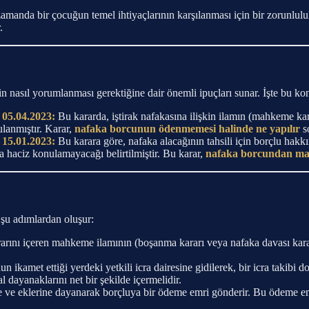
zamanda bir çocuğun temel ihtiyaçlarının karşılanması için bir zorunlul
.
in nasıl yorumlanması gerektiğine dair önemli ipuçları sunar. İşte bu kon
 05.04.2023:
Bu kararda, iştirak nafakasına ilişkin ilamın (mahkeme kar
lanmıştır. Karar,
nafaka borcunun ödenmemesi halinde ne yapılır
s
 15.01.2023:
Bu karara göre, nafaka alacağının tahsili için borçlu hakk
 haciz konulamayacağı belirtilmiştir. Bu karar,
nafaka borcundan ma
 şu adımlardan oluşur:
rarını içeren mahkeme ilamının (boşanma kararı veya nafaka davası kararı)
 ikamet ettiği yerdeki yetkili icra dairesine gidilerek, bir icra takibi d
 dayanaklarını net bir şekilde içermelidir.
çe ve eklerine dayanarak borçluya bir ödeme emri gönderir. Bu ödeme em