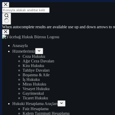
Skip
to
content
No
When autocomplete results are available use up and down arrows to re
results
Anasayfa
Hizmetlerimiz
Ceza Hukuku
Ağır Ceza Davaları
Kira Hukuku
Tahliye Davaları
Boşanma & Aile
İş Hukuku
Miras Hukuku
Vesayet Hukuku
Gayrimenkul
Ticaret Hukuku
Hukuki Hesaplama Araçları
Faiz Hesaplama
Kıdem Tazminati Hesaplama