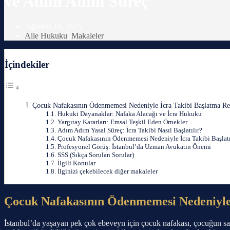
ve Adım Adım Süreç
Ağustos 16, 2025
Aile Hukuku
,
Makaleler
İçindekiler
Çocuk Nafakasının Ödenmemesi Nedeniyle İcra Takibi Başlatma R
Hukuki Dayanaklar: Nafaka Alacağı ve İcra Hukuku
Yargıtay Kararları: Emsal Teşkil Eden Örnekler
Adım Adım Yasal Süreç: İcra Takibi Nasıl Başlatılır?
Çocuk Nafakasının Ödenmemesi Nedeniyle İcra Takibi Başlat
Profesyonel Görüş: İstanbul’da Uzman Avukatın Önemi
SSS (Sıkça Sorulan Sorular)
İlgili Konular
İlginizi çekebilecek diğer makaleler
Çocuk Nafakasının Ödenmemesi Nedeniyle
İstanbul’da yaşayan pek çok ebeveyn için çocuk nafakası, çocuğun sağl