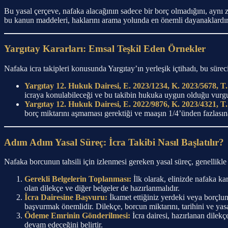
Bu yasal çerçeve, nafaka alacağının sadece bir borç olmadığını, aynı 
bu kanun maddeleri, haklarını arama yolunda en önemli dayanaklardır
Yargıtay Kararları: Emsal Teşkil Eden Örnekler
Nafaka icra takipleri konusunda Yargıtay’ın yerleşik içtihadı, bu sürec
Yargıtay 12. Hukuk Dairesi, E. 2023/1234, K. 2023/5678, T.
icraya konulabileceği ve bu takibin hukuka uygun olduğu vurgu
Yargıtay 12. Hukuk Dairesi, E. 2022/9876, K. 2023/4321, T.
borç miktarını aşmaması gerektiği ve maaşın 1/4’ünden fazlasına
Adım Adım Yasal Süreç: İcra Takibi Nasıl Başlatılır?
Nafaka borcunun tahsili için izlenmesi gereken yasal süreç, genellikle
Gerekli Belgelerin Toplanması:
İlk olarak, elinizde nafaka ka
olan dilekçe ve diğer belgeler de hazırlanmalıdır.
İcra Dairesine Başvuru:
İkamet ettiğiniz yerdeki veya borçlunun
başvurmak önemlidir. Dilekçe, borcun miktarını, tarihini ve yasal
Ödeme Emrinin Gönderilmesi:
İcra dairesi, hazırlanan dilek
devam edeceğini belirtir.