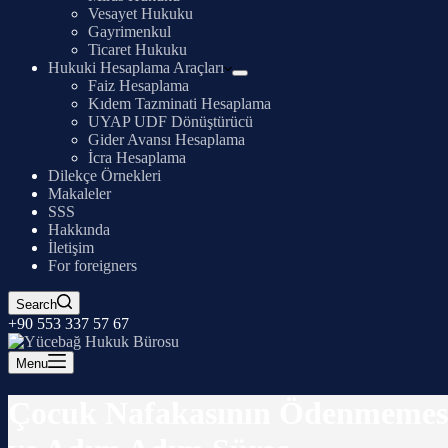
Vesayet Hukuku
Gayrimenkul
Ticaret Hukuku
Hukuki Hesaplama Araçları
Faiz Hesaplama
Kıdem Tazminati Hesaplama
UYAP UDF Dönüştürücü
Gider Avansı Hesaplama
İcra Hesaplama
Dilekçe Örnekleri
Makaleler
SSS
Hakkında
İletişim
For foreigners
Search
+90 553 337 57 67
Menu
Çocuk Nafakasının Ödenmemesi 