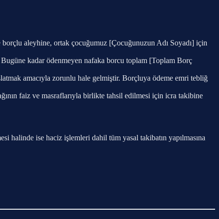
le borçlu aleyhine, ortak çocuğumuz [Çocuğunuzun Adı Soyadı] için
r. Bugüne kadar ödenmeyen nafaka borcu toplam [Toplam Borç
şlatmak amacıyla zorunlu hale gelmiştir. Borçluya ödeme emri tebliğ
ının faiz ve masraflarıyla birlikte tahsil edilmesi için icra takibine
i halinde ise haciz işlemleri dahil tüm yasal takibatın yapılmasına