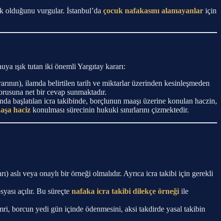
uk olduğunu vurgular. İstanbul’da
çocuk nafakasını alamayanlar
için
uya ışık tutan iki önemli Yargıtay kararı:
arının), ilamda belirtilen tarih ve miktarlar üzerinden kesinleşmeden
orusuna net bir cevap sunmaktadır.
ında başlatılan icra takibinde, borçlunun maaşı üzerine konulan haczin,
aşa haciz
konulması sürecinin hukuki sınırlarını çizmektedir.
 aslı veya onaylı bir örneği olmalıdır. Ayrıca icra takibi için gerekli
osyası açılır. Bu süreçte
nafaka icra takibi dilekçe örneği
ile
ri, borcun yedi gün içinde ödenmesini, aksi takdirde yasal takibin