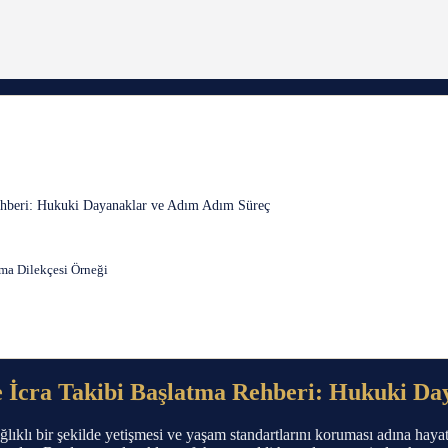
ehberi: Hukuki Dayanaklar ve Adım Adım Süreç
ma Dilekçesi Örneği
 İcra Takibi Başlatma Rehberi: Hukuki Da
ıklı bir şekilde yetişmesi ve yaşam standartlarını koruması adına hayat