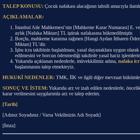
TALEP KONUSU:
Çocuk nafakası alacağının tahsili amacıyla ilamlı i
AÇIKLAMALAR:
İstanbul Aile Mahkemesi’nin [Mahkeme Karar Numarası] E. ve [
aylık [Nafaka Miktarı] TL iştirak nafakasına hükmedilmiştir.
Borçlu, mahkeme kararına rağmen [Hangi Aydan İtibaren Öden
Miktarı] TL’dir.
İşbu icra takibinin başlatılması, yasal dayanaklara uygun olara
edilmesini ve borcun ödenmediği takdirde yasal haciz işlemlerin
Yukarıda açıklanan nedenlerle, müvekkilimiz adına,
nafaka icr
başlanmasını talep etmekteyiz.
HUKUKİ NEDENLER:
TMK, İİK ve ilgili diğer mevzuat hükümler
SONUÇ VE İSTEM:
Yukarıda arz ve izah edilen nedenlerle, önceli
karar verilmesini saygılarımla arz ve talep ederim.
[Tarih]
[Adınız Soyadınız / Varsa Vekilinizin Adı Soyadı]
[İmza]