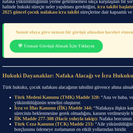
nafaka yükümlülüğünün yerine getirilmemesi sıkça karşılaşılan bir s
halinde hukuki süreçte neler yapılması gerektiğini,
icra takibi başlat
2025 güncel çocuk nafakası icra takibi
süreçlerine dair kapsamlı ve 
⚠️
Somut olaya göre uzman bir görüşü almadan hareket etmeme
💬 Uzman Görüşü Almak İçin Tıklayın
Hukuki Dayanaklar: Nafaka Alacağı ve İcra Hukuk
Türk hukuku, çocuk nafakası alacağının tahsilini güvence altına alma
Türk Medeni Kanunu (TMK) Madde 328:
“Ana ve baba, vel
yükümlülüğünün temelini oluşturur.
İcra ve İflas Kanunu (İİK) Madde 344:
“Nafakaya ilişkin kara
sürecinin beklenmesine gerek olmadığını, kararın verilmesiyle birl
İİK Madde 277-308 (Haciz yoluyla takip):
Nafaka borcunun öd
Türk Ceza Kanunu (TCK) Madde 233:
“Aile yükümlülüğünü 
borçlusunu ödemeye zorlamanın en etkili yollarından biridir.