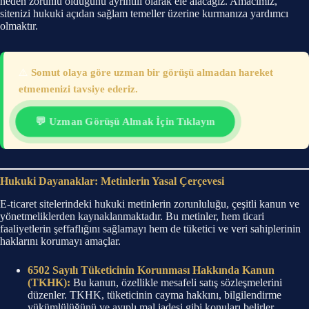
neden zorunlu olduğunu ayrıntılı olarak ele alacağız. Amacımız,
sitenizi hukuki açıdan sağlam temeller üzerine kurmanıza yardımcı
olmaktır.
⚠️
Somut olaya göre uzman bir görüşü almadan hareket
etmemenizi tavsiye ederiz.
💬 Uzman Görüşü Almak İçin Tıklayın
Hukuki Dayanaklar: Metinlerin Yasal Çerçevesi
E-ticaret sitelerindeki hukuki metinlerin zorunluluğu, çeşitli kanun ve
yönetmeliklerden kaynaklanmaktadır. Bu metinler, hem ticari
faaliyetlerin şeffaflığını sağlamayı hem de tüketici ve veri sahiplerinin
haklarını korumayı amaçlar.
6502 Sayılı Tüketicinin Korunması Hakkında Kanun
(TKHK):
Bu kanun, özellikle mesafeli satış sözleşmelerini
düzenler. TKHK, tüketicinin cayma hakkını, bilgilendirme
yükümlülüğünü ve ayıplı mal iadesi gibi konuları belirler.