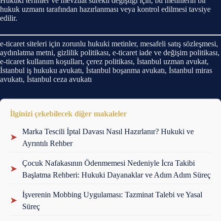
Hukuki terimler ve mevzuat sürekli değiştiği için, bu metinlerin bir
hukuk uzmanı tarafından hazırlanması veya kontrol edilmesi tavsiye
edilir.
e-ticaret siteleri için zorunlu hukuki metinler, mesafeli satış sözleşmesi,
aydınlatma metni, gizlilik politikası, e-ticaret iade ve değişim politikası,
e-ticaret kullanım koşulları, çerez politikası, İstanbul uzman avukat,
İstanbul iş hukuku avukatı, İstanbul boşanma avukatı, İstanbul miras
avukatı, İstanbul ceza avukatı
İlginizi çekebilecek diğer makaleler
Marka Tescili İptal Davası Nasıl Hazırlanır? Hukuki ve
➤
Ayrıntılı Rehber
Çocuk Nafakasının Ödenmemesi Nedeniyle İcra Takibi
➤
Başlatma Rehberi: Hukuki Dayanaklar ve Adım Adım Süreç
İşverenin Mobbing Uygulaması: Tazminat Talebi ve Yasal
➤
Süreç