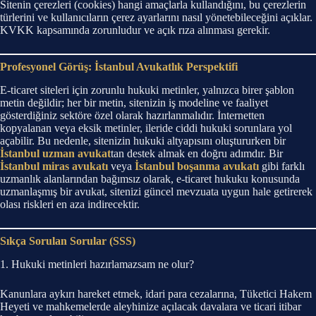
Sitenin çerezleri (cookies) hangi amaçlarla kullandığını, bu çerezlerin
türlerini ve kullanıcıların çerez ayarlarını nasıl yönetebileceğini açıklar.
KVKK kapsamında zorunludur ve açık rıza alınması gerekir.
Profesyonel Görüş: İstanbul Avukatlık Perspektifi
E-ticaret siteleri için zorunlu hukuki metinler, yalnızca birer şablon
metin değildir; her bir metin, sitenizin iş modeline ve faaliyet
gösterdiğiniz sektöre özel olarak hazırlanmalıdır. İnternetten
kopyalanan veya eksik metinler, ileride ciddi hukuki sorunlara yol
açabilir. Bu nedenle, sitenizin hukuki altyapısını oluştururken bir
İstanbul uzman avukat
tan destek almak en doğru adımdır. Bir
İstanbul miras avukatı
veya
İstanbul boşanma avukatı
gibi farklı
uzmanlık alanlarından bağımsız olarak, e-ticaret hukuku konusunda
uzmanlaşmış bir avukat, sitenizi güncel mevzuata uygun hale getirerek
olası riskleri en aza indirecektir.
Sıkça Sorulan Sorular (SSS)
1. Hukuki metinleri hazırlamazsam ne olur?
Kanunlara aykırı hareket etmek, idari para cezalarına, Tüketici Hakem
Heyeti ve mahkemelerde aleyhinize açılacak davalara ve ticari itibar