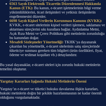
6563 Sayılı Elektronik Ticaretin Düzenlenmesi Hakkında
Kanun (ETK):
Bu kanun, e-ticaret işletmelerinin bilgi verme
yükümlülüklerini, ticari iletişimleri ve yetkisiz iletişimlerin
engellenmesini düzenler.
6698 Sayılı Kişisel Verilerin Korunması Kanunu (KVKK):
KVKK, e-ticaret sitelerinin kişisel verileri işlemesi, saklaması ve
aktarması süreçlerini sıkı kurallara bağlar. Aydınlatma Metni,
Açık Rıza Metni ve Çerez Politikası gibi metinlerin zorunluluğu
bu kanundan doğar.
Mesafeli Sözleşmeler Yönetmeliği:
TKHK’ya dayanarak
çıkarılan bu yönetmelik, e-ticaret sitelerinin satış süreçlerinde
tüketiciye sunması gereken tüm bilgileri (ürün özellikleri, fiyat,
ödeme ve teslimat koşulları vb.) detaylandırır.
Bu yasal dayanaklar, e-ticaret siteleri için zorunlu hukuki metinlerin
temelini oluşturur.
Yargıtay Kararları Işığında Hukuki Metinlerin Önemi
Yargıtay’ın e-ticaret ve tüketici hukuku davalarına ilişkin kararları,
hukuki metinlerin doğru bir şekilde hazırlanmasının ne kadar önemli
olduğunu vurgulamaktadır.