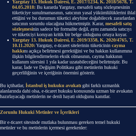
Yargıtay 13. Hukuk Dairesi, E. 2017/1234, K. 2018/5678, T.
04.05.2018:
Bu kararda Yargıtay, mesafeli satış sözleşmesinin
tüketiciye sunulmamasının, satıcının yasal yükümlülüklerini ihlal
ettiğini ve bu durumun tüketici aleyhine doğabilecek zararlardan
satıcının sorumlu olacağına hükmetmiştir. Karar,
mesafeli satış
sözleşmesi
nin sadece bir formalite değil, aynı zamanda satıcıyı
ve tüketiciyi koruyan kritik bir belge olduğunu ortaya koyar.
Yargıtay 13. Hukuk Dairesi, E. 2019/3358, K. 2020/4765, T.
10.11.2020:
Yargıtay, e-ticaret sitelerinin tüketicinin
cayma
hakkı
nı açıkça belirtmesi gerektiğini ve bu hakkın kullanımına
ilişkin bilgilendirmelerin eksik olmasının, cayma hakkının
kullanım süresini 1 yıla kadar uzatabileceğini belirtmiştir. Bu
karar, İade ve Değişim Politikası gibi metinlerin hukuki
geçerliliğinin ve içeriğinin önemini gösterir.
Bu içtihatlar,
İstanbul iş hukuku avukatı
gibi farklı uzmanlık
alanlarında dahi olsa, e-ticaret hukuku konusunda uzman bir avukatın
hazırlayacağı metinlerin ne denli hayati olduğunu kanıtlar.
Zorunlu Hukuki Metinler ve İçerikleri
Bir e-ticaret sitesinde mutlaka bulunması gereken temel hukuki
metinler ve bu metinlerin içermesi gerekenler: