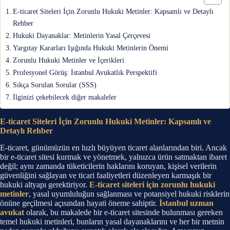
E-ticaret Siteleri İçin Zorunlu Hukuki Metinler: Kapsamlı ve Detaylı
Rehber
Hukuki Dayanaklar: Metinlerin Yasal Çerçevesi
Yargıtay Kararları Işığında Hukuki Metinlerin Önemi
Zorunlu Hukuki Metinler ve İçerikleri
Profesyonel Görüş: İstanbul Avukatlık Perspektifi
Sıkça Sorulan Sorular (SSS)
İlginizi çekebilecek diğer makaleler
E-ticaret Siteleri İçin Zorunlu Hukuki Metinler: Kapsamlı ve
Detaylı Rehber
E-ticaret, günümüzün en hızlı büyüyen ticaret alanlarından biri. Ancak
bir e-ticaret sitesi kurmak ve yönetmek, yalnızca ürün satmaktan ibaret
değil; aynı zamanda tüketicilerin haklarını koruyan, kişisel verilerin
güvenliğini sağlayan ve ticari faaliyetleri düzenleyen karmaşık bir
hukuki altyapı gerektiriyor.
E-ticaret siteleri için zorunlu hukuki
metinler
, yasal uyumluluğun sağlanması ve potansiyel hukuki risklerin
önüne geçilmesi açısından hayati öneme sahiptir.
İstanbul uzman
avukat
olarak, bu makalede bir e-ticaret sitesinde bulunması gereken
temel hukuki metinleri, bunların yasal dayanaklarını ve her bir metnin