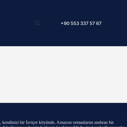
+90 553 337 57 67
a, kendinizi bir İsviçre köyünde, Amazon ormanlarını andıran bir