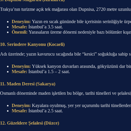
Trakya’nın turizme açık tek mağarası olan Dupnisa, 2720 metre uzunluğund
Deneyim:
Yazın en sıcak gününde bile içerisinin serinliğiyle ü
Mesafe:
İstanbul’a 3.5 saat.
Önemli:
Yarasaların üreme dönemi nedeniyle bazı bölümler kışın 
10. Serindere Kanyonu (Kocaeli)
Adı üzerinde; yazın kavurucu sıcağında bile “kesici” soğukluğa sahip s
Deneyim:
Yüksek kanyon duvarları arasında, gökyüzünü dar bir 
Mesafe:
İstanbul’a 1.5 – 2 saat.
11. Maden Deresi (Sakarya)
Osmanlı döneminde maden işletilen bu bölge, tarihi tünelleri ve şelalesi
Deneyim:
Kayalara oyulmuş, yer yer uçurumlu tarihi tünellerden 
Mesafe:
İstanbul’a 2.5 saat.
12. Güzeldere Şelalesi (Düzce)