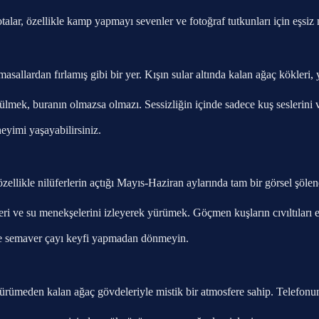
talar, özellikle kamp yapmayı sevenler ve fotoğraf tutkunları için eşsiz
llardan fırlamış gibi bir yer. Kışın sular altında kalan ağaç kökleri, y
mek, buranın olmazsa olmazı. Sessizliğin içinde sadece kuş seslerini v
yimi yaşayabilirsiniz.
ellikle nilüferlerin açtığı Mayıs-Haziran aylarında tam bir görsel şöle
i ve su menekşelerini izleyerek yürümek. Göçmen kuşların cıvıltıları 
ve semaver çayı keyfi yapmadan dönmeyin.
ürümeden kalan ağaç gövdeleriyle mistik bir atmosfere sahip. Telefonun 