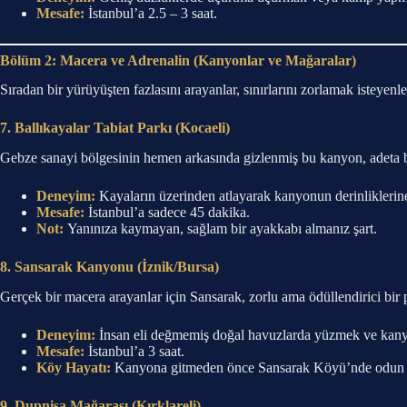
Mesafe:
İstanbul’a 2.5 – 3 saat.
Bölüm 2: Macera ve Adrenalin (Kanyonlar ve Mağaralar)
Sıradan bir yürüyüşten fazlasını arayanlar, sınırlarını zorlamak isteyenle
7. Ballıkayalar Tabiat Parkı (Kocaeli)
Gebze sanayi bölgesinin hemen arkasında gizlenmiş bu kanyon, adeta bir 
Deneyim:
Kayaların üzerinden atlayarak kanyonun derinliklerin
Mesafe:
İstanbul’a sadece 45 dakika.
Not:
Yanınıza kaymayan, sağlam bir ayakkabı almanız şart.
8. Sansarak Kanyonu (İznik/Bursa)
Gerçek bir macera arayanlar için Sansarak, zorlu ama ödüllendirici bi
Deneyim:
İnsan eli değmemiş doğal havuzlarda yüzmek ve kanyo
Mesafe:
İstanbul’a 3 saat.
Köy Hayatı:
Kanyona gitmeden önce Sansarak Köyü’nde odun at
9. Dupnisa Mağarası (Kırklareli)