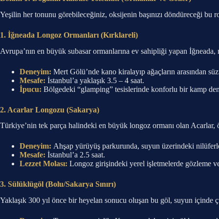
Yeşilin her tonunu görebileceğiniz, oksijenin başınızı döndüreceği bu ro
1. İğneada Longoz Ormanları (Kırklareli)
Avrupa’nın en büyük subasar ormanlarına ev sahipliği yapan İğneada, masa
Deneyim:
Mert Gölü’nde kano kiralayıp ağaçların arasından süzül
Mesafe:
İstanbul’a yaklaşık 3.5 – 4 saat.
İpucu:
Bölgedeki “glamping” tesislerinde konforlu bir kamp dene
2. Acarlar Longozu (Sakarya)
Türkiye’nin tek parça halindeki en büyük longoz ormanı olan Acarlar, öz
Deneyim:
Ahşap yürüyüş parkurunda, suyun üzerindeki nilüferler
Mesafe:
İstanbul’a 2.5 saat.
Lezzet Molası:
Longoz girişindeki yerel işletmelerde gözleme 
3. Sülüklügöl (Bolu/Sakarya Sınırı)
Yaklaşık 300 yıl önce bir heyelan sonucu oluşan bu göl, suyun içinde ç