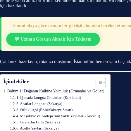
nehirde ya da antik bir Roma kentinde bulmanız mümkün. Bu rehber; kit
için hazırlandı.
⚠️
Somut olaya göre uzman bir görüşü almadan hareket etmemeni
💬 Uzman Görüşü Almak İçin Tıklayın
Çantanızı hazırlayın, rotanızı oluşturun; İstanbul’un hemen yanı başında
İçindekiler
Bölüm 1: Doğanın Kalbine Yolculuk (Ormanlar ve Göller)
1. İğneada Longoz Ormanları (Kırklareli)
2. Acarlar Longozu (Sakarya)
3. Sülüklügöl (Bolu/Sakarya Sınırı)
4. Maşukiye ve Kartepe’nin Saklı Yaylaları (Kocaeli)
5. Poyrazlar Gölü (Sakarya)
6. Acelle Yaylası (Sakarya)