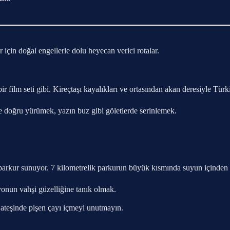
r için doğal engellerle dolu heyecan verici rotalar.
film seti gibi. Kireçtaşı kayalıkları ve ortasından akan deresiyle Türk
e doğru yürümek, yazın buz gibi göletlerde serinlemek.
r parkur sunuyor. 7 kilometrelik parkurun büyük kısmında suyun içinden
nun vahşi güzelliğine tanık olmak.
eşinde pişen çayı içmeyi unutmayın.