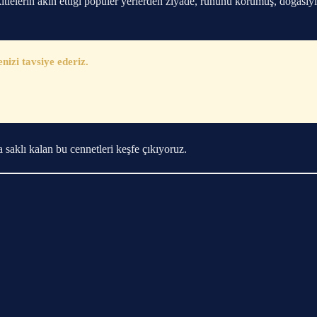
lelerin akın ettiği popüler yerlerden ziyade, ruhunu korumuş, doğasıyl
zi tavsiye ederiz.
 saklı kalan bu cennetleri keşfe çıkıyoruz.