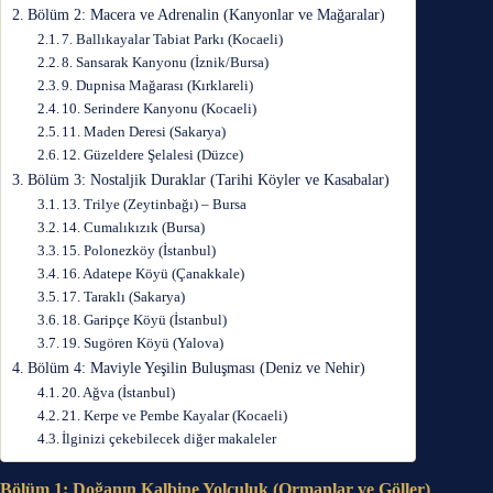
Bölüm 2: Macera ve Adrenalin (Kanyonlar ve Mağaralar)
7. Ballıkayalar Tabiat Parkı (Kocaeli)
8. Sansarak Kanyonu (İznik/Bursa)
9. Dupnisa Mağarası (Kırklareli)
10. Serindere Kanyonu (Kocaeli)
11. Maden Deresi (Sakarya)
12. Güzeldere Şelalesi (Düzce)
Bölüm 3: Nostaljik Duraklar (Tarihi Köyler ve Kasabalar)
13. Trilye (Zeytinbağı) – Bursa
14. Cumalıkızık (Bursa)
15. Polonezköy (İstanbul)
16. Adatepe Köyü (Çanakkale)
17. Taraklı (Sakarya)
18. Garipçe Köyü (İstanbul)
19. Sugören Köyü (Yalova)
Bölüm 4: Maviyle Yeşilin Buluşması (Deniz ve Nehir)
20. Ağva (İstanbul)
21. Kerpe ve Pembe Kayalar (Kocaeli)
İlginizi çekebilecek diğer makaleler
Bölüm 1: Doğanın Kalbine Yolculuk (Ormanlar ve Göller)