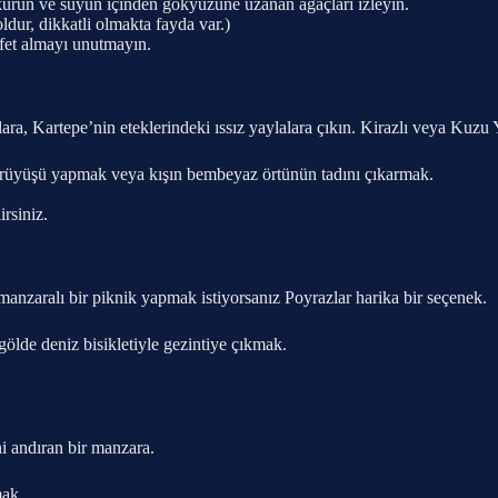
urun ve suyun içinden gökyüzüne uzanan ağaçları izleyin.
oldur, dikkatli olmakta fayda var.)
afet almayı unutmayın.
a, Kartepe’nin eteklerindeki ıssız yaylalara çıkın. Kirazlı veya Kuzu Y
üyüşü yapmak veya kışın bembeyaz örtünün tadını çıkarmak.
irsiniz.
anzaralı bir piknik yapmak istiyorsanız Poyrazlar harika bir seçenek.
ölde deniz bisikletiyle gezintiye çıkmak.
ni andıran bir manzara.
ak.