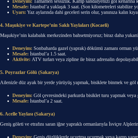
Deneyim:
Tamamen sessizlik. Kamp sandalyenizi göl kenarına k
Mesafe:
İstanbul’a yaklaşık 3 saat. (Son kilometreleri stabilize y
Uyarı:
Yaz aylarında dahi geceleri serin olur, yanınıza kalın kıy
4. Maşukiye ve Kartepe’nin Saklı Yaylaları (Kocaeli)
Maşukiye’nin kalabalık merkezinden bahsetmiyoruz; biraz daha yukarılar
Deneyim:
Sonbaharda gazel (yaprak) dökümü zamanı orman yür
Mesafe:
İstanbul’a 1.5 saat.
Aktivite:
ATV turları veya zipline ile biraz adrenalin depolayabil
5. Poyrazlar Gölü (Sakarya)
Ailenizle düz ayak bir yerde yürüyüş yapmak, bisiklete binmek ve göl m
Deneyim:
Göl çevresindeki parkurda bisiklet turu yapmak veya g
Mesafe:
İstanbul’a 2 saat.
6. Acelle Yaylası (Sakarya)
Geniş göleti ve etrafını saran iğne yapraklı ormanlarıyla İsviçre Alpleri
Deneyim:
Geniş düzlüklerde uçurtma uçurmak veya kamp yapm