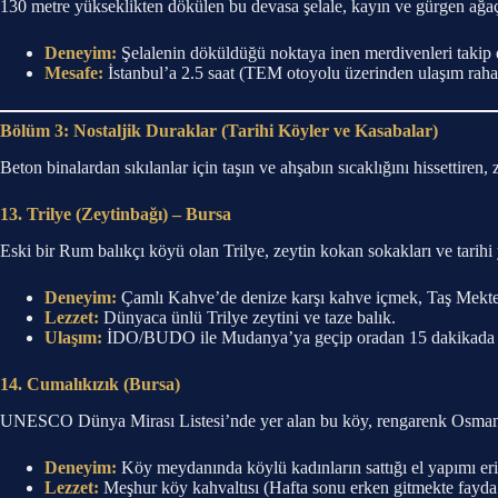
130 metre yükseklikten dökülen bu devasa şelale, kayın ve gürgen ağaçl
Deneyim:
Şelalenin döküldüğü noktaya inen merdivenleri takip
Mesafe:
İstanbul’a 2.5 saat (TEM otoyolu üzerinden ulaşım rahat
Bölüm 3: Nostaljik Duraklar (Tarihi Köyler ve Kasabalar)
Beton binalardan sıkılanlar için taşın ve ahşabın sıcaklığını hissettiren,
13. Trilye (Zeytinbağı) – Bursa
Eski bir Rum balıkçı köyü olan Trilye, zeytin kokan sokakları ve tarihi 
Deneyim:
Çamlı Kahve’de denize karşı kahve içmek, Taş Mektep
Lezzet:
Dünyaca ünlü Trilye zeytini ve taze balık.
Ulaşım:
İDO/BUDO ile Mudanya’ya geçip oradan 15 dakikada ul
14. Cumalıkızık (Bursa)
UNESCO Dünya Mirası Listesi’nde yer alan bu köy, rengarenk Osmanlı ev
Deneyim:
Köy meydanında köylü kadınların sattığı el yapımı eriş
Lezzet:
Meşhur köy kahvaltısı (Hafta sonu erken gitmekte fayda 