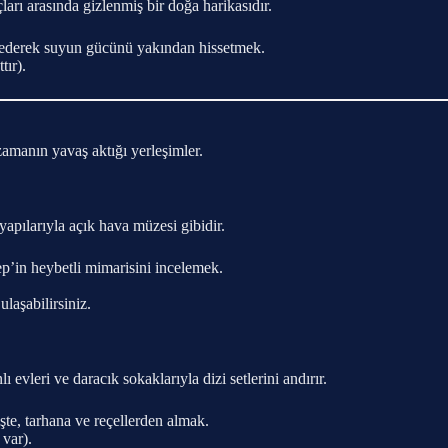
arı arasında gizlenmiş bir doğa harikasıdır.
 ederek suyun gücünü yakından hissetmek.
tır).
 zamanın yavaş aktığı yerleşimler.
yapılarıyla açık hava müzesi gibidir.
’in heybetli mimarisini incelemek.
aşabilirsiniz.
leri ve daracık sokaklarıyla dizi setlerini andırır.
te, tarhana ve reçellerden almak.
var).