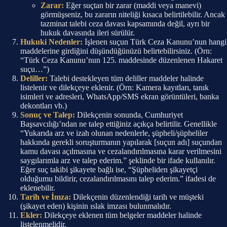
Zarar:
Eğer suçtan bir zarar (maddi veya manevi)
görmüşseniz, bu zararın niteliği kısaca belirtilebilir. Ancak
tazminat talebi ceza davası kapsamında değil, ayrı bir
hukuk davasında ileri sürülür.
Hukuki Nedenler:
İşlenen suçun Türk Ceza Kanunu’nun hangi
maddelerine girdiğini düşündüğünüzü belirtebilirsiniz. (Örn:
“Türk Ceza Kanunu’nun 125. maddesinde düzenlenen Hakaret
suçu…”)
Deliller:
Talebi destekleyen tüm deliller maddeler halinde
listelenir ve dilekçeye eklenir. (Örn: Kamera kayıtları, tanık
isimleri ve adresleri, WhatsApp/SMS ekran görüntüleri, banka
dekontları vb.)
Sonuç ve Talep:
Dilekçenin sonunda, Cumhuriyet
Başsavcılığı’ndan ne talep ettiğiniz açıkça belirtilir. Genellikle
“Yukarıda arz ve izah olunan nedenlerle, şüpheli/şüpheliler
hakkında gerekli soruşturmanın yapılarak [suçun adı] suçundan
kamu davası açılmasına ve cezalandırılmasına karar verilmesini
saygılarımla arz ve talep ederim.” şeklinde bir ifade kullanılır.
Eğer suç takibi şikayete bağlı ise, “Şüpheliden şikayetçi
olduğumu bildirir, cezalandırılmasını talep ederim.” ifadesi de
eklenebilir.
Tarih ve İmza:
Dilekçenin düzenlendiği tarih ve müşteki
(şikayet eden) kişinin ıslak imzası bulunmalıdır.
Ekler:
Dilekçeye eklenen tüm belgeler maddeler halinde
listelenmelidir.