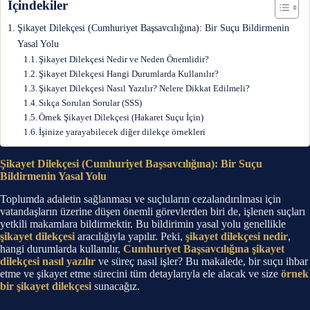
İçindekiler
Şikayet Dilekçesi (Cumhuriyet Başsavcılığına): Bir Suçu Bildirmenin
Yasal Yolu
Şikayet Dilekçesi Nedir ve Neden Önemlidir?
Şikayet Dilekçesi Hangi Durumlarda Kullanılır?
Şikayet Dilekçesi Nasıl Yazılır? Nelere Dikkat Edilmeli?
Sıkça Sorulan Sorular (SSS)
Örnek Şikayet Dilekçesi (Hakaret Suçu İçin)
İşinize yarayabilecek diğer dilekçe örnekleri
Şikayet Dilekçesi (Cumhuriyet Başsavcılığına): Bir Suçu
Bildirmenin Yasal Yolu
Toplumda adaletin sağlanması ve suçluların cezalandırılması için
vatandaşların üzerine düşen önemli görevlerden biri de, işlenen suçları
yetkili makamlara bildirmektir. Bu bildirimin yasal yolu genellikle
şikayet dilekçesi
aracılığıyla yapılır. Peki,
şikayet dilekçesi nedir
,
hangi durumlarda kullanılır,
Cumhuriyet Başsavcılığına şikayet
dilekçesi nasıl yazılır
ve süreç nasıl işler? Bu makalede, bir suçu ihbar
etme ve şikayet etme sürecini tüm detaylarıyla ele alacak ve size
örnek
bir şikayet dilekçesi
sunacağız.