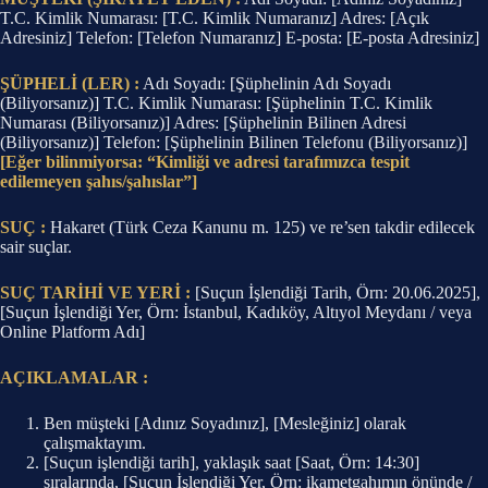
T.C. Kimlik Numarası: [T.C. Kimlik Numaranız] Adres: [Açık
Adresiniz] Telefon: [Telefon Numaranız] E-posta: [E-posta Adresiniz]
ŞÜPHELİ (LER) :
Adı Soyadı: [Şüphelinin Adı Soyadı
(Biliyorsanız)] T.C. Kimlik Numarası: [Şüphelinin T.C. Kimlik
Numarası (Biliyorsanız)] Adres: [Şüphelinin Bilinen Adresi
(Biliyorsanız)] Telefon: [Şüphelinin Bilinen Telefonu (Biliyorsanız)]
[Eğer bilinmiyorsa: “Kimliği ve adresi tarafımızca tespit
edilemeyen şahıs/şahıslar”]
SUÇ :
Hakaret (Türk Ceza Kanunu m. 125) ve re’sen takdir edilecek
sair suçlar.
SUÇ TARİHİ VE YERİ :
[Suçun İşlendiği Tarih, Örn: 20.06.2025],
[Suçun İşlendiği Yer, Örn: İstanbul, Kadıköy, Altıyol Meydanı / veya
Online Platform Adı]
AÇIKLAMALAR :
Ben müşteki [Adınız Soyadınız], [Mesleğiniz] olarak
çalışmaktayım.
[Suçun işlendiği tarih], yaklaşık saat [Saat, Örn: 14:30]
sıralarında, [Suçun İşlendiği Yer, Örn: ikametgahımın önünde /