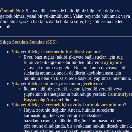
Önemli Not:
Şikayet dilekçenizde belirttiğiniz bilgilerin doğru ve
gerçek olması yasal bir yükümlülüktür. Yalan beyanda bulunmak veya
iftira atmak, sizin hakkınızda da hukuki süreç başlatılmasına neden
olabilir.
Sıkça Sorulan Sorular (SSS)
Şikayet dilekçesi vermenin bir süresi var mı?
Evet, bazı suçlar (takibi şikayete bağlı suçlar) için suç
fiilini ve faili öğrenme tarihinden itibaren
6 ay içinde
şikayetçi olunması gerekir. Bu süre kamu davasına tabi
suçlarda aranmaz ancak delillerin kaybolmaması için
mümkün olan en kısa sürede başvuru yapılması önemlidir.
Şikayet dilekçesini nereye vermem gerekiyor?
İkamet ettiğiniz yerdeki, suçun işlendiği yerdeki veya
şüphelinin ikametgahının bulunduğu yerdeki
Cumhuriyet
Başsavcılığı’na
verebilirsiniz.
Şikayet dilekçesi vermek için avukat tutmak zorunlu mu?
Hayır, zorunlu değildir. Ancak, hukuki süreçlerin
karmaşıklığı, dilekçenin doğru ve eksiksiz
hazırlanmasının, delillerin düzgün sunulmasının önemi
göz önüne alındığında, bir avukattan hukuki destek almak,
davanın etkinliği ve hak kaybı yaşamamak adına şiddetle