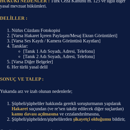
HUKUKİ NEDENLER :
Türk Ceza Kanunu m. 125 ve ilgili diğer
yasal mevzuat hükümleri.
DELİLLER :
Nüfus Cüzdanı Fotokopisi
[Varsa Hakaret İçeren Paylaşım/Mesaj Ekran Görüntüleri]
[Varsa Ses Kaydı / Kamera Görüntüsü Kayıtları]
Tanıklar:
[Tanık 1 Adı Soyadı, Adresi, Telefonu]
[Tanık 2 Adı Soyadı, Adresi, Telefonu]
[Varsa Diğer Belgeler]
Her türlü yasal delil
SONUÇ VE TALEP :
Yukarıda arz ve izah olunan nedenlerle;
Şüpheli/şüpheliler hakkında gerekli soruşturmanın yapılarak
Hakaret
suçundan (ve re’sen takdir edilecek diğer suçlardan)
kamu davası açılmasına
ve cezalandırılmasına,
Şüpheli/şüpheliden/şüphelilerden
şikayetçi olduğumu
bildirir,