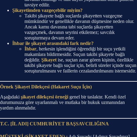
tavsiye edilir.
Şikayetimden vazgeçebilir miyim?
Takibi şikayete bağlı suçlarda şikayetten vazgeçme
mümkündür ve genellikle davanın düşmesine neden olur.
Ancak kamu davasına tabi suçlarda şikayetten
vazgeçmek, davanın seyrini etkilemez; savcılık
soruşturmaya devam eder.
İhbar ile şikayet arasındaki fark nedir?
İhbar
, herkesin işlendiğini öğrendiği bir suçu yetkili
makamlara bildirmesidir. Suçun takibi şikayete bağlı
değildir.
Şikayet
ise, suçtan zarar gören kişinin, özellikle
takibi şikayete bağlı suçlar için, belirli süreler içinde suçun
soruşturulmasını ve faillerin cezalandırılmasını istemesidir.
Örnek Şikayet Dilekçesi (Hakaret Suçu İçin)
Aşağıdaki
şikayet dilekçesi örneği
genel bir taslaktır. Kendi özel
durumunuza göre uyarlanmalı ve mutlaka bir hukuk uzmanından
yardım alınmalıdır.
T.C. [İL ADI] CUMHURİYET BAŞSAVCILIĞINA
MÜŞTEKİ (ŞİKAYET EDEN) :
Adı Soyadı: [Adınız Soyadınız]