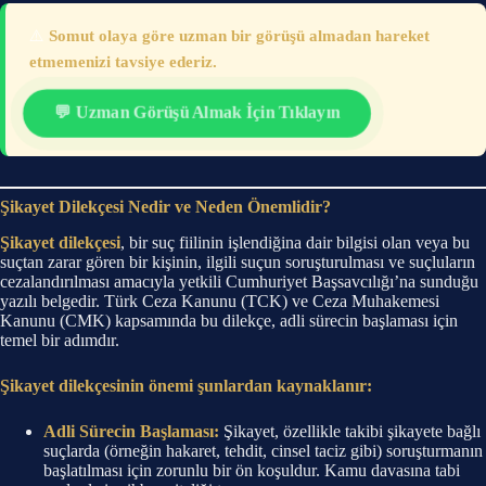
⚠️
Somut olaya göre uzman bir görüşü almadan hareket
etmemenizi tavsiye ederiz.
💬 Uzman Görüşü Almak İçin Tıklayın
Şikayet Dilekçesi Nedir ve Neden Önemlidir?
Şikayet dilekçesi
, bir suç fiilinin işlendiğina dair bilgisi olan veya bu
suçtan zarar gören bir kişinin, ilgili suçun soruşturulması ve suçluların
cezalandırılması amacıyla yetkili Cumhuriyet Başsavcılığı’na sunduğu
yazılı belgedir. Türk Ceza Kanunu (TCK) ve Ceza Muhakemesi
Kanunu (CMK) kapsamında bu dilekçe, adli sürecin başlaması için
temel bir adımdır.
Şikayet dilekçesinin önemi şunlardan kaynaklanır:
Adli Sürecin Başlaması:
Şikayet, özellikle takibi şikayete bağlı
suçlarda (örneğin hakaret, tehdit, cinsel taciz gibi) soruşturmanın
başlatılması için zorunlu bir ön koşuldur. Kamu davasına tabi