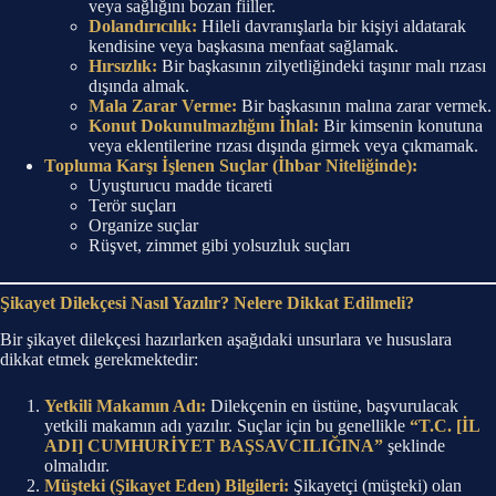
veya sağlığını bozan fiiller.
Dolandırıcılık:
Hileli davranışlarla bir kişiyi aldatarak
kendisine veya başkasına menfaat sağlamak.
Hırsızlık:
Bir başkasının zilyetliğindeki taşınır malı rızası
dışında almak.
Mala Zarar Verme:
Bir başkasının malına zarar vermek.
Konut Dokunulmazlığını İhlal:
Bir kimsenin konutuna
veya eklentilerine rızası dışında girmek veya çıkmamak.
Topluma Karşı İşlenen Suçlar (İhbar Niteliğinde):
Uyuşturucu madde ticareti
Terör suçları
Organize suçlar
Rüşvet, zimmet gibi yolsuzluk suçları
Şikayet Dilekçesi Nasıl Yazılır? Nelere Dikkat Edilmeli?
Bir şikayet dilekçesi hazırlarken aşağıdaki unsurlara ve hususlara
dikkat etmek gerekmektedir:
Yetkili Makamın Adı:
Dilekçenin en üstüne, başvurulacak
yetkili makamın adı yazılır. Suçlar için bu genellikle
“T.C. [İL
ADI] CUMHURİYET BAŞSAVCILIĞINA”
şeklinde
olmalıdır.
Müşteki (Şikayet Eden) Bilgileri:
Şikayetçi (müşteki) olan