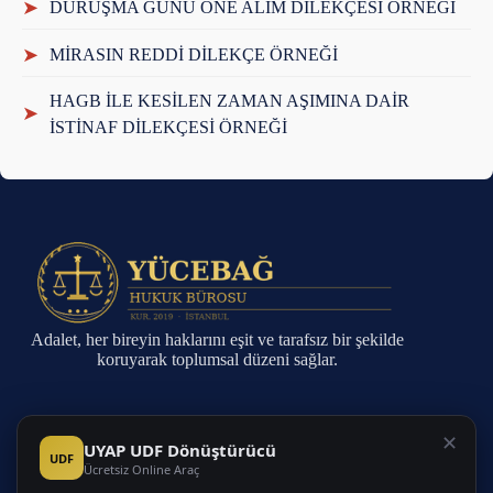
➤
DURUŞMA GÜNÜ ÖNE ALIM DİLEKÇESİ ÖRNEĞİ
➤
MİRASIN REDDİ DİLEKÇE ÖRNEĞİ
HAGB İLE KESİLEN ZAMAN AŞIMINA DAİR
➤
İSTİNAF DİLEKÇESİ ÖRNEĞİ
Adalet, her bireyin haklarını eşit ve tarafsız bir şekilde
koruyarak toplumsal düzeni sağlar.
Sayfalar
✕
UYAP UDF Dönüştürücü
UDF
Ücretsiz Online Araç
Anasayfa
Faaliyet Alanları