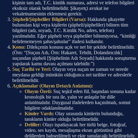
kişinin tam adı, T.C. kimlik numarası, adresi ve telefon bilgileri
eksiksiz olarak belirtilmelidir. Şikayetçi avukat ise
vekaletnamesinin eklenmesi gerekir.
Şüpheli/Şüpheliler Bilgileri (Varsa):
Hakkında şikayette
bulunulan kişi veya kişilerin (şüpheli/şüpheliler) bilinen tüm
bilgileri (adı, soyadı, T.C. Kimlik No, adres, telefon)
yazılmalıdır. Eğer şüpheli veya şüpheliler bilinmiyorsa, “kimliği
belirlenemeyen şahıs/şahıslar” ifadesi kullanılır.
Konu:
Dilekçenin konusu açık ve net bir şekilde belirtilmelidir.
(Örn: “[Suçun Adı, Örn: Hakaret, Tehdit, Dolandırıcılık]
suçundan şüpheli [Şüphelinin Adı Soyadı] hakkında soruşturma
yapılarak kamu davası açılması talebidir.”)
Suç Tarihi ve Yeri:
Olayın veya suçun ne zaman ve nerede
meydana geldiği mümkün olduğunca net tarihler ve adreslerle
belirtilmelidir.
Açıklamalar (Olayın Detaylı Anlatımı):
Olayın Özeti:
Suç teşkil eden fiil, başından sonuna kadar
kronolojik bir sıra ile, yalın ve anlaşılır bir dille
anlatılmalıdır. Duygusal ifadelerden kaçınılmalı, somut
bilgilere odaklanılmalıdır.
Kimler Vardı:
Olay sırasında kimlerin bulunduğu,
tanıkların kimler olduğu belirtilmelidir.
Deliller:
Olayı ispatlayacak her türlü belge, fotoğraf,
video, ses kaydı, mesajlaşma ekran görüntüsü gibi
delillerden bahsedilmeli ve ekte sunulacağı belirtilmelidir.