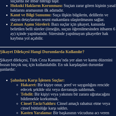
suçlarda ise ihbar niteliği taşır.
Hukuki Hakların Korunması:
Suçtan zarar gören kişinin yasal
haklarını aramasının ilk adımıdır.
Kanıt ve Bilgi Sunumu:
Suça ilişkin bilgilerin, delillerin ve
olayın detaylarının resmi makamlara ulaştırılmasını sağlar.
Zaman Aşımı Süreleri:
Bazı suçlar için şikayet, kanunda
belirtilen belli süreler (örneğin, suçun öğrenilmesinden itibaren 6
ay) içinde yapılmalıdır. Süresinde yapılmayan şikayetler hak
kaybına yol açabilir.
Şikayet Dilekçesi Hangi Durumlarda Kullanılır?
Şikayet dilekçesi, Türk Ceza Kanunu’nda yer alan ve kamu düzenini
bozan birçok suç için kullanılabilir. En sık karşılaşılan durumlar
şunlardır:
Şahıslara Karşı İşlenen Suçlar:
Hakaret:
Bir kişiye onur, şeref ve saygınlığını rencide
edecek şekilde söz veya davranışla saldırmak.
Tehdit:
Bir kişiyi veya yakınını bir zarara uğratacağını
bildirmekle korkutmak.
Cinsel Taciz/Saldırı:
Cinsel amaçlı rahatsız etme veya
cinsel bütünlüğe karşı saldırı.
Kasten Yaralama:
Bir başkasının vücuduna acı veren