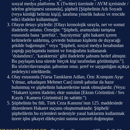
sosyal medya platformu X (Twitter) üzerinde / AVM içerisinde /
telefon görüşmesi sırasında], şüpheli [Şüphelinin Adı Soyadı
(veya kimliği belirsiz kişi)], tarafıma yönelik haksız ve rencide
edici ifadeler kullanmıştır.
Olayın detayı şöyledir: [Olayı kronolojik sırayla, net ve somut
ifadelerle anlatın. Örneğin: “Şüpheli, aramızdaki tartışma
esnasında bana ‘şerefsiz’, ‘haysiyetsiz’ gibi hakaret içeren
kelimelerle saldırmış, çevrede bulunan kişilerin de duyacağı
şekilde bağırmıştır.” veya “Şüpheli, sosyal medya hesabından
yaptığı paylaşımda ismimi ve fotoğrafımı kullanarak
‘dolandırıcı’, ‘karaktersiz’ gibi ifadelerle şahsımı hedef almıştır.
Bu paylaşım kısa sürede birçok kişi tarafından görülmüştür.”].
Bu sözler/davranışlar, şahsımın onur, şeref ve saygınlığını açıkça
zedeleyici niteliktedir.
Olay esnasında [Varsa Tanıkların Adları, Örn: Komşum Ayşe
Yılmaz, arkadaşım Mehmet Can] isimli şahıslar da hazır
bulunmuş ve şüphelinin hakaretlerine tanık olmuşlardır. (Veya:
“Hakaret içeren ifadeler, ekte sunulan [Ekran Görüntüsü / Ses
Kaydı / Kamera Görüntüsü] ile sabittir.”)
Şüphelinin bu fiili, Türk Ceza Kanunu’nun 125. maddesinde
düzenlenen Hakaret suçunu oluşturmaktadır. Şüpheli/
şüphelilerin bu eylemleri nedeniyle yasal haklarımı kullanmak
üzere işbu şikayet dilekçesini sunma zarureti doğmuştur.