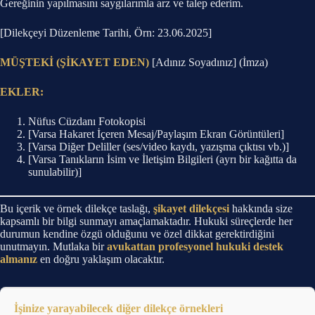
Gereğinin yapılmasını saygılarımla arz ve talep ederim.
[Dilekçeyi Düzenleme Tarihi, Örn: 23.06.2025]
MÜŞTEKİ (ŞİKAYET EDEN)
[Adınız Soyadınız] (İmza)
EKLER:
Nüfus Cüzdanı Fotokopisi
[Varsa Hakaret İçeren Mesaj/Paylaşım Ekran Görüntüleri]
[Varsa Diğer Deliller (ses/video kaydı, yazışma çıktısı vb.)]
[Varsa Tanıkların İsim ve İletişim Bilgileri (ayrı bir kağıtta da
sunulabilir)]
Bu içerik ve örnek dilekçe taslağı,
şikayet dilekçesi
hakkında size
kapsamlı bir bilgi sunmayı amaçlamaktadır. Hukuki süreçlerde her
durumun kendine özgü olduğunu ve özel dikkat gerektirdiğini
unutmayın. Mutlaka bir
avukattan profesyonel hukuki destek
almanız
en doğru yaklaşım olacaktır.
İşinize yarayabilecek diğer dilekçe örnekleri