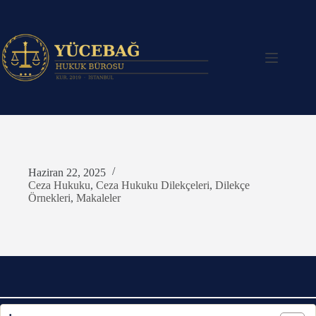
Skip
to
content
Haziran 22, 2025
Ceza Hukuku
,
Ceza Hukuku Dilekçeleri
,
Dilekçe
Örnekleri
,
Makaleler