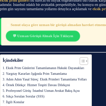
eksik prim günleri
bu sürecin en büyük engellerinden biri olarak karşı
adımdır. İstanbul odaklı bir avukatlık perspektifiyle, bu konuyu en gü
prim gün sayısını tamamlama yollarını detaylıca açıklamak ve
eksik p
⚠️
Somut olaya göre uzman bir görüşü almadan hareket etmemeni
💬 Uzman Görüşü Almak İçin Tıklayın
İçindekiler
Eksik Prim Günlerini Tamamlamanın Hukuki Dayanakları
Yargıtay Kararları Işığında Prim Tamamlama
Adım Adım Yasal Süreç: Eksik Primleri Tamamlama Yolları
Örnek Dilekçe: Hizmet Tespiti Davası Dilekçesi
Profesyonel Görüş: İstanbul Uzman Avukat Bakış Açısı
Sıkça Sorulan Sorular (SSS)
İlgili Konular