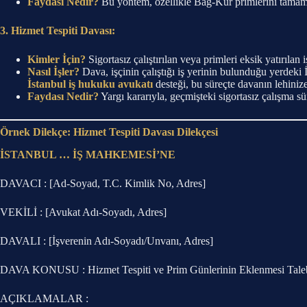
Faydası Nedir?
Bu yöntem, özellikle Bağ-Kur primlerini tamamla
3. Hizmet Tespiti Davası:
Kimler İçin?
Sigortasız çalıştırılan veya primleri eksik yatırılan iş
Nasıl İşler?
Dava, işçinin çalıştığı iş yerinin bulunduğu yerdeki İ
İstanbul iş hukuku avukatı
desteği, bu süreçte davanın lehiniz
Faydası Nedir?
Yargı kararıyla, geçmişteki sigortasız çalışma s
Örnek Dilekçe: Hizmet Tespiti Davası Dilekçesi
İSTANBUL … İŞ MAHKEMESİ’NE
DAVACI : [Ad-Soyad, T.C. Kimlik No, Adres]
VEKİLİ : [Avukat Adı-Soyadı, Adres]
DAVALI : [İşverenin Adı-Soyadı/Unvanı, Adres]
DAVA KONUSU : Hizmet Tespiti ve Prim Günlerinin Eklenmesi Tale
AÇIKLAMALAR :