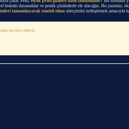
mıza çıkar. Peki,
eksik prim günleri nasıl tamamlanır?
Bu sorunun yan
ncel hukuki dayanaklar ve pratik çözümlerle ele alacağız. Bu yazımız,
ek
rimleri tamamlayarak emekli olma
süreçlerini netleştirmek amacıyla ha
zi tavsiye ederiz.