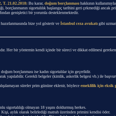
, T. 21.02.2018:
Bu karar,
doğum borçlanması
hakkının kullanımıyla i
orçlanmanın sigortalılık başlangıç tarihini geri çekmediği ancak prim g
fından genişletici bir yorumla desteklenmektedir.
 hazırlanmasında bize yol gösterir ve
İstanbul ceza avukatı
gibi uzman 
r. Her bir yöntemin kendi içinde bir süreci ve dikkat edilmesi gereken 
 doğum borçlanması ise kadın sigortalılar için geçerlidir.
yapılabilir. Gerekli belgeler (kimlik, askerlik belgesi vb.) ile başvuru 
lışılamayan süreler prim gününe eklenir, böylece
emeklilik için eksik
nlu sigortalılığı olmayan 18 yaşını doldurmuş herkes.
 Kişi, aylık olarak belirlediği matrah üzerinden primini kendisi öder.