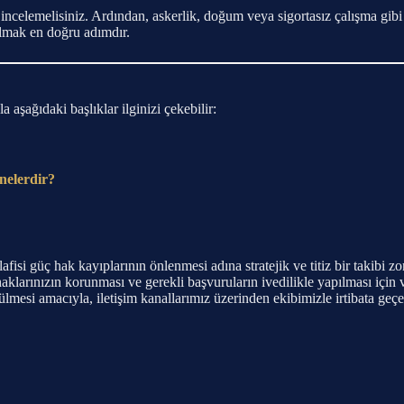
elemelisiniz. Ardından, askerlik, doğum veya sigortasız çalışma gibi
almak en doğru adımdır.
aşağıdaki başlıklar ilginizi çekebilir:
 nelerdir?
lafisi güç hak kayıplarının önlenmesi adına stratejik ve titiz bir takib
klarınızın korunması ve gerekli başvuruların ivedilikle yapılması içi
esi amacıyla, iletişim kanallarımız üzerinden ekibimizle irtibata geçer