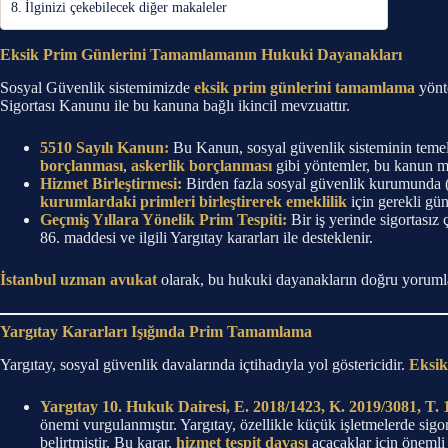
İlginizi çekebilecek diğer makaleler
Eksik Prim Günlerini Tamamlamanın Hukuki Dayanakları
Sosyal Güvenlik sistemimizde
eksik prim günlerini tamamlama
yönte
Sigortası Kanunu ile bu kanuna bağlı ikincil mevzuattır.
5510 Sayılı Kanun:
Bu Kanun, sosyal güvenlik sisteminin temeli
borçlanması
,
askerlik borçlanması
gibi yöntemler, bu kanun ma
Hizmet Birleştirmesi:
Birden fazla sosyal güvenlik kurumunda (S
kurumlardaki primleri birleştirerek emeklilik
için gerekli gün
Geçmiş Yıllara Yönelik Prim Tespiti:
Bir iş yerinde sigortasız ç
86. maddesi ve ilgili Yargıtay kararları ile desteklenir.
İstanbul uzman avukat
olarak, bu hukuki dayanakların doğru yorumlanm
Yargıtay Kararları Işığında Prim Tamamlama
Yargıtay, sosyal güvenlik davalarında içtihadıyla yol göstericidir.
Eksik
Yargıtay 10. Hukuk Dairesi, E. 2018/1423, K. 2019/3081, T. 
önemi vurgulanmıştır. Yargıtay, özellikle küçük işletmelerde sigo
belirtmiştir. Bu karar,
hizmet tespit davası
açacaklar için önemli 