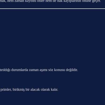
şmak, hem zaman kaybını önler hem de hak kayıplarının önüne geçer.
yatırıldığı durumlarda zaman aşımı söz konusu değildir.
rimler, birikmiş bir alacak olarak kalır.