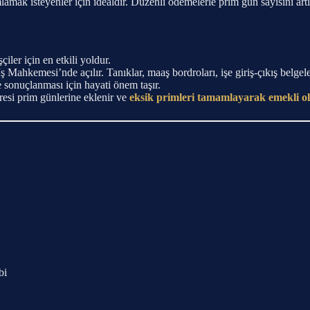
mak isteyenler için idealdir. Düzenli ödemelerle prim gün sayısını art
çiler için en etkili yoldur.
ş Mahkemesi’nde açılır. Tanıklar, maaş bordroları, işe giriş-çıkış belgele
e sonuçlanması için hayati önem taşır.
üresi prim günlerine eklenir ve
eksik primleri tamamlayarak emekli 
bi