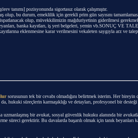
 [görev tanımı] pozisyonunda sigortasız olarak çalışmıştır.
ış olup, bu durum, emeklilik için gerekli prim gün sayısını tamamlaması
llerle ispatlanacak olup, müvekkilimizin mağduriyetinin giderilmesi g
anları, banka kayıtları, iş yeri belgeleri, yemin vb.SONUÇ VE TALEP :
kayıtlarına eklenmesine karar verilmesini vekaleten saygıyla arz ve tale
olur
sorusunun tek bir cevabı olmadığını belirtmek isterim. Her bireyi
 da, hukuki süreçlerin karmaşıklığı ve detayları, profesyonel bir desteği 
da uzmanlaşmış bir avukat, sosyal güvenlik hukuku alanında bir avukatla 
irme süreci gerektirir. Bu davalarda başarılı olmak için tanık beyanları ka