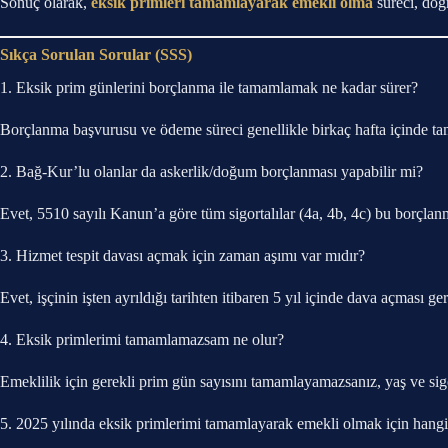
Sonuç olarak,
eksik primleri tamamlayarak emekli olma
süreci, doğ
Sıkça Sorulan Sorular (SSS)
1. Eksik prim günlerini borçlanma ile tamamlamak ne kadar sürer?
Borçlanma başvurusu ve ödeme süreci genellikle birkaç hafta içinde t
2. Bağ-Kur’lu olanlar da askerlik/doğum borçlanması yapabilir mi?
Evet, 5510 sayılı Kanun’a göre tüm sigortalılar (4a, 4b, 4c) bu borçlan
3. Hizmet tespit davası açmak için zaman aşımı var mıdır?
Evet, işçinin işten ayrıldığı tarihten itibaren 5 yıl içinde dava açması g
4. Eksik primlerimi tamamlamazsam ne olur?
Emeklilik için gerekli prim gün sayısını tamamlayamazsanız, yaş ve sigort
5. 2025 yılında eksik primlerimi tamamlayarak emekli olmak için hang