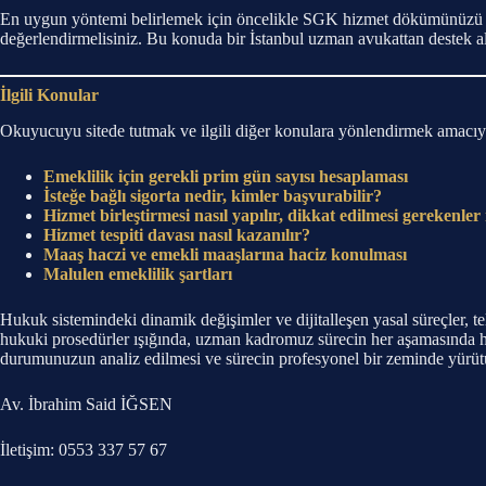
En uygun yöntemi belirlemek için öncelikle SGK hizmet dökümünüzü inc
değerlendirmelisiniz. Bu konuda bir İstanbul uzman avukattan destek 
İlgili Konular
Okuyucuyu sitede tutmak ve ilgili diğer konulara yönlendirmek amacıyla 
Emeklilik için gerekli prim gün sayısı hesaplaması
İsteğe bağlı sigorta nedir, kimler başvurabilir?
Hizmet birleştirmesi nasıl yapılır, dikkat edilmesi gerekenler
Hizmet tespiti davası nasıl kazanılır?
Maaş haczi ve emekli maaşlarına haciz konulması
Malulen emeklilik şartları
Hukuk sistemindeki dinamik değişimler ve dijitalleşen yasal süreçler, te
hukuki prosedürler ışığında, uzman kadromuz sürecin her aşamasında ha
durumunuzun analiz edilmesi ve sürecin profesyonel bir zeminde yürütülm
Av. İbrahim Said İĞSEN
İletişim: 0553 337 57 67