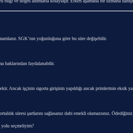
ru bilgi ve doğru adımlarla kolaylaşır. Erken aşamada bir uzmana danı
amamlanır. SGK’nın yoğunluğuna göre bu süre değişebilir.
ma haklarından faydalanabilir.
erekir. Ancak işçinin sigorta girişinin yapıldığı ancak primlerinin eksik 
alılık süresi şartlarını sağlasanız dahi emekli olamazsınız. Ödediğiniz p
i yolu seçmeliyim?