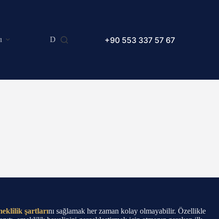
+90 553 337 57 67
ı
Dilekçe Örnekleri
Makaleler
SSS
eklilik şartları
nı sağlamak her zaman kolay olmayabilir. Özellikle