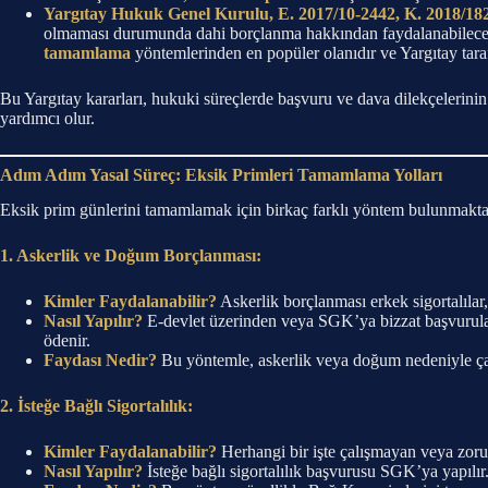
Yargıtay Hukuk Genel Kurulu, E. 2017/10-2442, K. 2018/182
olmaması durumunda dahi borçlanma hakkından faydalanabileceği, b
tamamlama
yöntemlerinden en popüler olanıdır ve Yargıtay tara
Bu Yargıtay kararları, hukuki süreçlerde başvuru ve dava dilekçelerinin
yardımcı olur.
Adım Adım Yasal Süreç: Eksik Primleri Tamamlama Yolları
Eksik prim günlerini tamamlamak için birkaç farklı yöntem bulunmaktadı
1. Askerlik ve Doğum Borçlanması:
Kimler Faydalanabilir?
Askerlik borçlanması erkek sigortalılar,
Nasıl Yapılır?
E-devlet üzerinden veya SGK’ya bizzat başvurularak 
ödenir.
Faydası Nedir?
Bu yöntemle, askerlik veya doğum nedeniyle ça
2. İsteğe Bağlı Sigortalılık:
Kimler Faydalanabilir?
Herhangi bir işte çalışmayan veya zoru
Nasıl Yapılır?
İsteğe bağlı sigortalılık başvurusu SGK’ya yapılır.