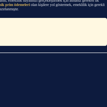
ıtı, emeklilik hayalinizi gerçekleştirmek için atmanız gereken ilk
sik prim ödemeleri
olan kişilere yol göstermek, emeklilik için gerekli
zırlanmıştır.