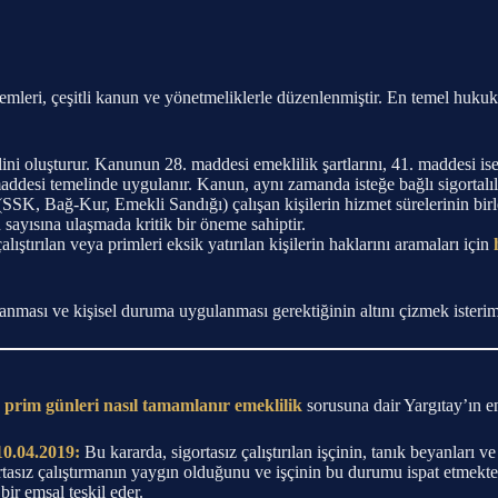
mleri, çeşitli kanun ve yönetmeliklerle düzenlenmiştir. En temel hukuk
ni oluşturur. Kanunun 28. maddesi emeklilik şartlarını, 41. maddesi ise
ddesi temelinde uygulanır. Kanun, aynı zamanda isteğe bağlı sigortalı
SK, Bağ-Kur, Emekli Sandığı) çalışan kişilerin hizmet sürelerinin birle
 sayısına ulaşmada kritik bir öneme sahiptir.
alıştırılan veya primleri eksik yatırılan kişilerin haklarını aramaları için
ası ve kişisel duruma uygulanması gerektiğinin altını çizmek isterim. H
 prim günleri nasıl tamamlanır emeklilik
sorusuna dair Yargıtay’ın en
10.04.2019:
Bu kararda, sigortasız çalıştırılan işçinin, tanık beyanları ve
rtasız çalıştırmanın yaygın olduğunu ve işçinin bu durumu ispat etmekte
bir emsal teşkil eder.