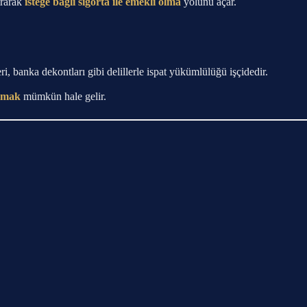
ırarak
isteğe bağlı sigorta ile emekli olma
yolunu açar.
ri, banka dekontları gibi delillerle ispat yükümlülüğü işçidedir.
olmak
mümkün hale gelir.