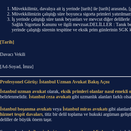
Müvekkilimiz, davalıya ait iş yerinde [tarih] ile [tarih] arasında,
Müvekkilimizin çalıştığı süre boyunca sigorta primleri yatırılmam
İş yerinde çalıştığı süre tanık beyanları ve mevcut diğer deli
Sağlık Sigortası Kanunu ve ilgili mevzuat.DELİLLER : Tanık bey
yerinde çalıştığı sürenin tespitine ve eksik prim günlerinin SGK 
[Tarih]
Davacı Vekili
[Ad-Soyad, İmza]
Profesyonel Görüş: İstanbul Uzman Avukat Bakış Açısı
İstanbul uzman avukat
olarak,
eksik primleri olanlar nasıl emekli 
belirlenmelidir.
İstanbul ceza avukatı
gibi uzmanlık alanları farklı olsa
İstanbul boşanma avukatı
veya
İstanbul miras avukatı
gibi alanlar
hizmet tespit davaları
, titiz bir delil toplama ve hukuki argüman gelişt
deliller de büyük önem taşır.