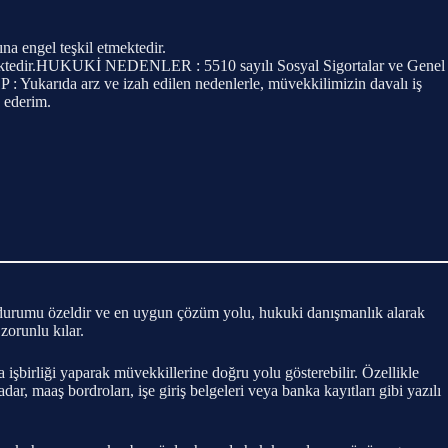
na engel teşkil etmektedir.
erekmektedir.HUKUKİ NEDENLER : 5510 sayılı Sosyal Sigortalar ve Genel
 Yukarıda arz ve izah edilen nedenlerle, müvekkilimizin davalı iş
p ederim.
n durumu özeldir ve en uygun çözüm yolu, hukuki danışmanlık alarak
zorunlu kılar.
işbirliği yaparak müvekkillerine doğru yolu gösterebilir. Özellikle
dar, maaş bordroları, işe giriş belgeleri veya banka kayıtları gibi yazılı