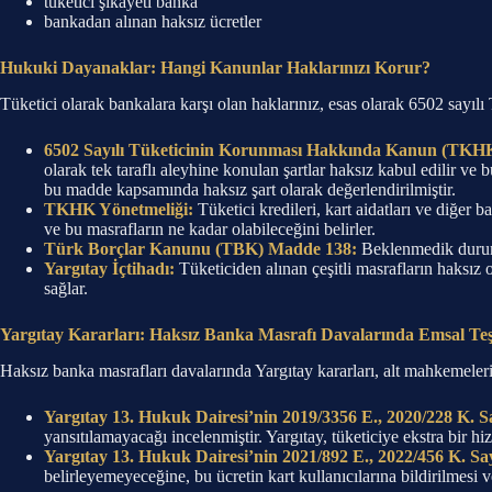
tüketici şikayeti banka
bankadan alınan haksız ücretler
Hukuki Dayanaklar: Hangi Kanunlar Haklarınızı Korur?
Tüketici olarak bankalara karşı olan haklarınız, esas olarak 6502 sayı
6502 Sayılı Tüketicinin Korunması Hakkında Kanun (TKH
olarak tek taraflı aleyhine konulan şartlar haksız kabul edilir ve
bu madde kapsamında haksız şart olarak değerlendirilmiştir.
TKHK Yönetmeliği:
Tüketici kredileri, kart aidatları ve diğer b
ve bu masrafların ne kadar olabileceğini belirler.
Türk Borçlar Kanunu (TBK) Madde 138:
Beklenmedik durumla
Yargıtay İçtihadı:
Tüketiciden alınan çeşitli masrafların haksız
sağlar.
Yargıtay Kararları: Haksız Banka Masrafı Davalarında Emsal Te
Haksız banka masrafları davalarında Yargıtay kararları, alt mahkemeler
Yargıtay 13. Hukuk Dairesi’nin 2019/3356 E., 2020/228 K. Sa
yansıtılamayacağı incelenmiştir. Yargıtay, tüketiciye ekstra bir h
Yargıtay 13. Hukuk Dairesi’nin 2021/892 E., 2022/456 K. Say
belirleyemeyeceğine, bu ücretin kart kullanıcılarına bildirilmesi v