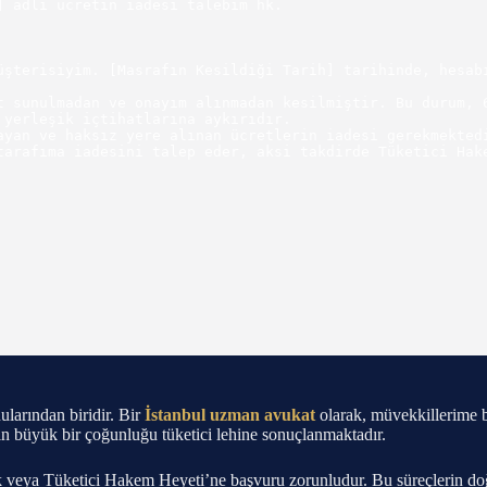
 adlı ücretin iadesi talebim hk.

üşterisiyim. [Masrafın Kesildiği Tarih] tarihinde, hesabı
t sunulmadan ve onayım alınmadan kesilmiştir. Bu durum, 6
yerleşik içtihatlarına aykırıdır.

ayan ve haksız yere alınan ücretlerin iadesi gerekmektedi
tarafıma iadesini talep eder, aksi takdirde Tüketici Hake
larından biridir. Bir
İstanbul uzman avukat
olarak, müvekkillerime b
ın büyük bir çoğunluğu tüketici lehine sonuçlanmaktadır.
ya Tüketici Hakem Heyeti’ne başvuru zorunludur. Bu süreçlerin doğru