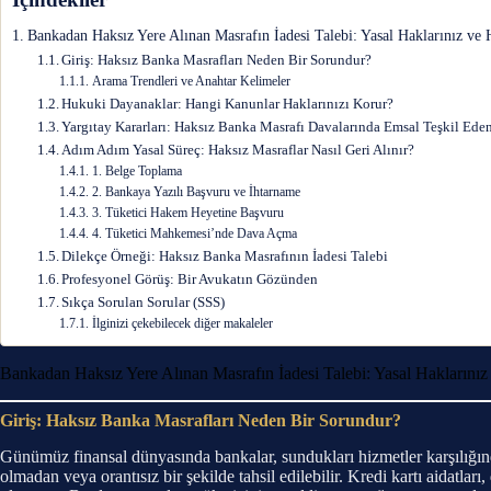
Bankadan Haksız Yere Alınan Masrafın İadesi Talebi: Yasal Haklarınız ve
Giriş: Haksız Banka Masrafları Neden Bir Sorundur?
Arama Trendleri ve Anahtar Kelimeler
Hukuki Dayanaklar: Hangi Kanunlar Haklarınızı Korur?
Yargıtay Kararları: Haksız Banka Masrafı Davalarında Emsal Teşkil Ede
Adım Adım Yasal Süreç: Haksız Masraflar Nasıl Geri Alınır?
1. Belge Toplama
2. Bankaya Yazılı Başvuru ve İhtarname
3. Tüketici Hakem Heyetine Başvuru
4. Tüketici Mahkemesi’nde Dava Açma
Dilekçe Örneği: Haksız Banka Masrafının İadesi Talebi
Profesyonel Görüş: Bir Avukatın Gözünden
Sıkça Sorulan Sorular (SSS)
İlginizi çekebilecek diğer makaleler
Bankadan Haksız Yere Alınan Masrafın İadesi Talebi: Yasal Haklarını
Giriş: Haksız Banka Masrafları Neden Bir Sorundur?
Günümüz finansal dünyasında bankalar, sundukları hizmetler karşılığında 
olmadan veya orantısız bir şekilde tahsil edilebilir. Kredi kartı aidatları