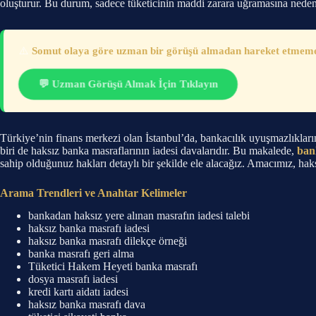
oluşturur. Bu durum, sadece tüketicinin maddi zarara uğramasına nede
⚠️
Somut olaya göre uzman bir görüşü almadan hareket etmemeni
💬 Uzman Görüşü Almak İçin Tıklayın
Türkiye’nin finans merkezi olan İstanbul’da, bankacılık uyuşmazlıkların
biri de haksız banka masraflarının iadesi davalarıdır. Bu makalede,
ban
sahip olduğunuz hakları detaylı bir şekilde ele alacağız. Amacımız, hak
Arama Trendleri ve Anahtar Kelimeler
bankadan haksız yere alınan masrafın iadesi talebi
haksız banka masrafı iadesi
haksız banka masrafı dilekçe örneği
banka masrafı geri alma
Tüketici Hakem Heyeti banka masrafı
dosya masrafı iadesi
kredi kartı aidatı iadesi
haksız banka masrafı dava