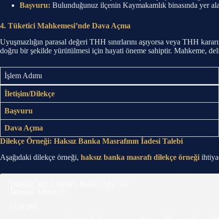
Başvuru:
Bulunduğunuz ilçenin Kaymakamlık binasında yer alan T
4. Tüketici Mahkemesi’nde Dava Açma
Uyuşmazlığın parasal değeri THH sınırlarını aşıyorsa veya THH kararın
doğru bir şekilde yürütülmesi için hayati öneme sahiptir. Mahkeme, delil
İşlem Adımı
İletişim/Dilekçe
Başvuru
Dava Açma
Dilekçe Örneği: Haksız Banka Masrafının İadesi Talebi
Aşağıdaki dilekçe örneği,
haksız banka masrafı dilekçe örneği
ihtiya
[Banka Adı] Genel Müdürlüğü'ne

[Banka Adresi]

[Tarih]
