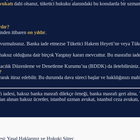
vukatı
dahi olsanız, tüketici hukuku alanındaki bu konularda bir uzma
rdır?
inden itibaren
on yıldır
.
 başvurmalısınız. Banka iade etmezse Tüketici Hakem Heyeti’ne veya Tük
haksız olduğuna dair birçok Yargıtay kararı mevcuttur. Bu masrafın iadesi
Bankacılık Düzenleme ve Denetleme Kurumu’na (BDDK) da iletebilirsiniz.
?
ak itiraz edebilir. Bu durumda dava süreci başlar ve haklılığınızı m
ı iadesi, haksız banka masrafı dilekçe örneği, banka masrafı geri alma,
dan alınan haksız ücretler, istanbul uzman avukat, istanbul ceza avukatı
çesi: Yasal Haklarınız ve Hukuki Süreç