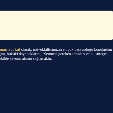
zman avukat
olarak, müvekkillerimizin en çok başvurduğu konulardan
ğını, hukuki dayanaklarını, izlenmesi gereken adımları ve bu süreçte
şekilde savunmalarını sağlamaktır.