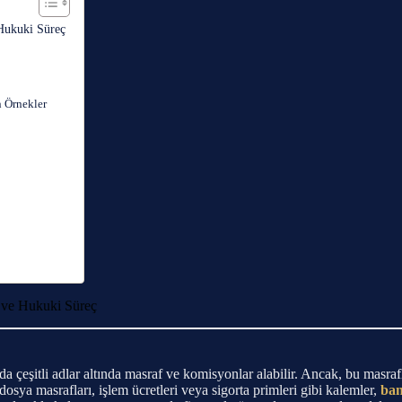
 Hukuki Süreç
n Örnekler
z ve Hukuki Süreç
çeşitli adlar altında masraf ve komisyonlar alabilir. Ancak, bu masraflar
, dosya masrafları, işlem ücretleri veya sigorta primleri gibi kalemler,
ban