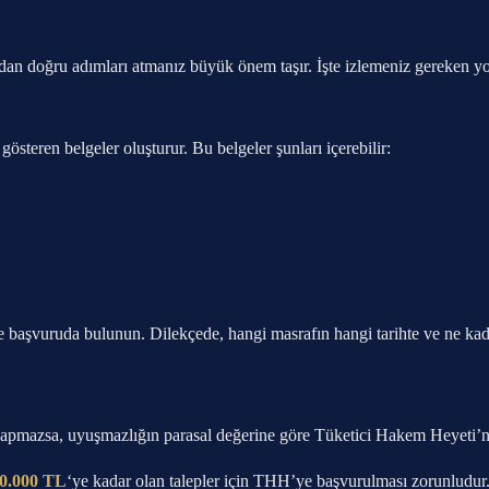
an doğru adımları atmanız büyük önem taşır. İşte izlemeniz gereken yol
gösteren belgeler oluşturur. Bu belgeler şunları içerebilir:
yle başvuruda bulunun. Dilekçede, hangi masrafın hangi tarihte ve ne kad
yapmazsa, uyuşmazlığın parasal değerine göre Tüketici Hakem Heyeti’n
0.000 TL
‘ye kadar olan talepler için THH’ye başvurulması zorunludur