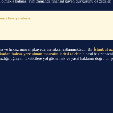
n olmakla kalmaz, aynı zamanda finansal güven duygusunu da zedeler.
zi tavsiye ederiz.
a ve haksız masraf şikayetlerine sıkça rastlanmaktadır. Bir
İstanbul u
kadan haksız yere alınan masrafın iadesi talebi
nin nasıl hazırlanaca
sızlığa uğrayan tüketicilere yol göstermek ve yasal haklarını doğru bir 