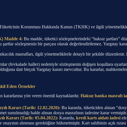
lı Tüketicinin Korunması Hakkında Kanun (TKHK) ve ilgili yönetmelikler
K) Madde 4:
Bu madde, tüketici sözleşmelerindeki “haksız şartları” düz
 bu şartlar sözleşmenin bir parçası olarak değerlendirilemez. Yargıtay ka
ankacılık masrafları, ilgili yönetmeliklerle detaylı bir şekilde düzenleni
r (fevkalade haller) nedeniyle sözleşmenin değişen koşullara uyarlanm
 olduğuna dair birçok Yargıtay kararı mevcuttur. Bu kararlar, mahkemeler
şkil Eden Örnekler
in kararlarına yön veren önemli kaynaklardır.
Haksız banka masrafı ia
yılı Kararı (Tarih: 12.02.2020):
Bu kararda, tüketiciden alınan “dosy
izmet sunulmadığı halde alınan dosya masrafının iadesine karar vermiştir.
ılı Kararı (Tarih: 05.04.2022):
Kararda,
kredi kartı aidatı iadesi
ele
e onayının alınması gerektiğine hükmetmiştir. Kart sahibinin açık rızası 