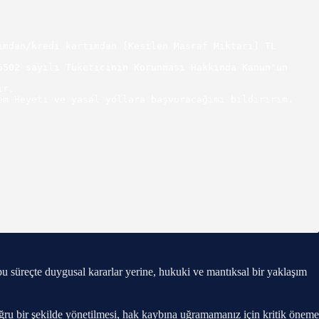
mdan/kredi kartımdan [Kesilen Masraf Miktarı] TL 
502 sayılı Tüketicinin Korunması Hakkında Kanun'un 
r.

m Heyeti ve yasal yollara başvuracağımı bildiririm.

u süreçte duygusal kararlar yerine, hukuki ve mantıksal bir yaklaşım
 bir şekilde yönetilmesi, hak kaybına uğramamanız için kritik öneme