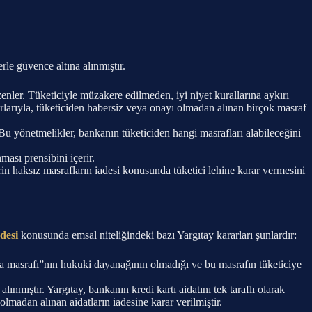
le güvence altına alınmıştır.
enler. Tüketiciyle müzakere edilmeden, iyi niyet kurallarına aykırı
rarlarıyla, tüketiciden habersiz veya onayı olmadan alınan birçok masraf
r. Bu yönetmelikler, bankanın tüketiciden hangi masrafları alabileceğini
ası prensibini içerir.
in haksız masrafların iadesi konusunda tüketici lehine karar vermesini
desi
konusunda emsal niteliğindeki bazı Yargıtay kararları şunlardır:
a masrafı”nın hukuki dayanağının olmadığı ve bu masrafın tüketiciye
 alınmıştır. Yargıtay, bankanın kredi kartı aidatını tek taraflı olarak
olmadan alınan aidatların iadesine karar verilmiştir.