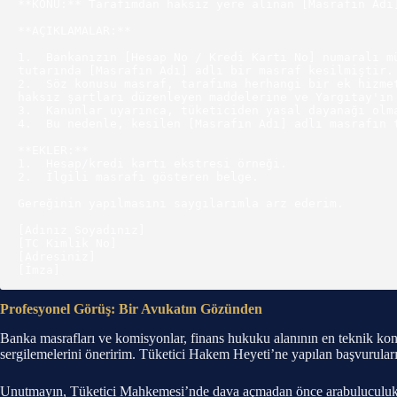
**KONU:** Tarafımdan haksız yere alınan [Masrafın Adı]
**AÇIKLAMALAR:**

1.  Bankanızın [Hesap No / Kredi Kartı No] numaralı m
tutarında [Masrafın Adı] adlı bir masraf kesilmiştir.

2.  Söz konusu masraf, tarafıma herhangi bir ek hizme
haksız şartları düzenleyen maddelerine ve Yargıtay'ın 
3.  Kanunlar uyarınca, tüketiciden yasal dayanağı olm
4.  Bu nedenle, kesilen [Masrafın Adı] adlı masrafın 
**EKLER:**

1.  Hesap/kredi kartı ekstresi örneği.

2.  İlgili masrafı gösteren belge.

Gereğinin yapılmasını saygılarımla arz ederim.

[Adınız Soyadınız]

[TC Kimlik No]

[Adresiniz]

Profesyonel Görüş: Bir Avukatın Gözünden
Banka masrafları ve komisyonlar, finans hukuku alanının en teknik konu
sergilemelerini öneririm. Tüketici Hakem Heyeti’ne yapılan başvurular
Unutmayın, Tüketici Mahkemesi’nde dava açmadan önce arabuluculuk ve