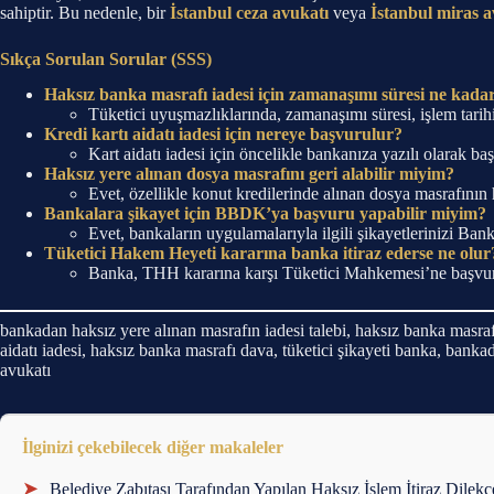
sahiptir. Bu nedenle, bir
İstanbul ceza avukatı
veya
İstanbul miras a
Sıkça Sorulan Sorular (SSS)
Haksız banka masrafı iadesi için zamanaşımı süresi ne kada
Tüketici uyuşmazlıklarında, zamanaşımı süresi, işlem tarih
Kredi kartı aidatı iadesi için nereye başvurulur?
Kart aidatı iadesi için öncelikle bankanıza yazılı olarak
Haksız yere alınan dosya masrafını geri alabilir miyim?
Evet, özellikle konut kredilerinde alınan dosya masrafının 
Bankalara şikayet için BBDK’ya başvuru yapabilir miyim?
Evet, bankaların uygulamalarıyla ilgili şikayetlerinizi 
Tüketici Hakem Heyeti kararına banka itiraz ederse ne olur
Banka, THH kararına karşı Tüketici Mahkemesi’ne başvurar
bankadan haksız yere alınan masrafın iadesi talebi, haksız banka masraf
aidatı iadesi, haksız banka masrafı dava, tüketici şikayeti banka, banka
avukatı
İlginizi çekebilecek diğer makaleler
➤
Belediye Zabıtası Tarafından Yapılan Haksız İşlem İtiraz Dilek