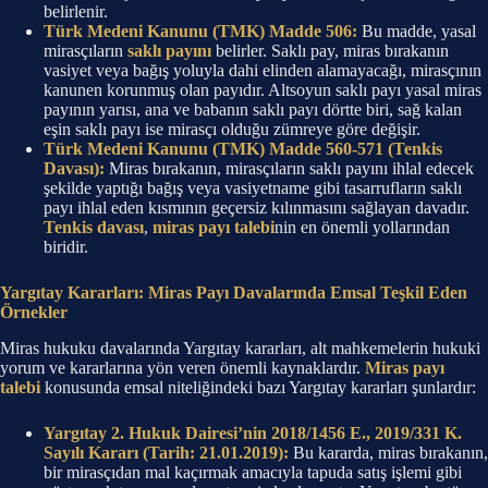
belirlenir.
Türk Medeni Kanunu (TMK) Madde 506:
Bu madde, yasal
mirasçıların
saklı payını
belirler. Saklı pay, miras bırakanın
vasiyet veya bağış yoluyla dahi elinden alamayacağı, mirasçının
kanunen korunmuş olan payıdır. Altsoyun saklı payı yasal miras
payının yarısı, ana ve babanın saklı payı dörtte biri, sağ kalan
eşin saklı payı ise mirasçı olduğu zümreye göre değişir.
Türk Medeni Kanunu (TMK) Madde 560-571 (Tenkis
Davası):
Miras bırakanın, mirasçıların saklı payını ihlal edecek
şekilde yaptığı bağış veya vasiyetname gibi tasarrufların saklı
payı ihlal eden kısmının geçersiz kılınmasını sağlayan davadır.
Tenkis davası
,
miras payı talebi
nin en önemli yollarından
biridir.
Yargıtay Kararları: Miras Payı Davalarında Emsal Teşkil Eden
Örnekler
Miras hukuku davalarında Yargıtay kararları, alt mahkemelerin hukuki
yorum ve kararlarına yön veren önemli kaynaklardır.
Miras payı
talebi
konusunda emsal niteliğindeki bazı Yargıtay kararları şunlardır:
Yargıtay 2. Hukuk Dairesi’nin 2018/1456 E., 2019/331 K.
Sayılı Kararı (Tarih: 21.01.2019):
Bu kararda, miras bırakanın,
bir mirasçıdan mal kaçırmak amacıyla tapuda satış işlemi gibi