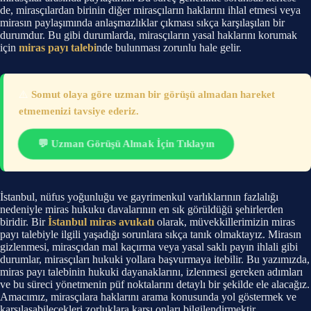
de, mirasçılardan birinin diğer mirasçıların haklarını ihlal etmesi veya
mirasın paylaşımında anlaşmazlıklar çıkması sıkça karşılaşılan bir
durumdur. Bu gibi durumlarda, mirasçıların yasal haklarını korumak
için
miras payı talebi
nde bulunması zorunlu hale gelir.
⚠️
Somut olaya göre uzman bir görüşü almadan hareket
etmemenizi tavsiye ederiz.
💬 Uzman Görüşü Almak İçin Tıklayın
İstanbul, nüfus yoğunluğu ve gayrimenkul varlıklarının fazlalığı
nedeniyle miras hukuku davalarının en sık görüldüğü şehirlerden
biridir. Bir
İstanbul miras avukatı
olarak, müvekkillerimizin miras
payı talebiyle ilgili yaşadığı sorunlara sıkça tanık olmaktayız. Mirasın
gizlenmesi, mirasçıdan mal kaçırma veya yasal saklı payın ihlali gibi
durumlar, mirasçıları hukuki yollara başvurmaya itebilir. Bu yazımızda,
miras payı talebinin hukuki dayanaklarını, izlenmesi gereken adımları
ve bu süreci yönetmenin püf noktalarını detaylı bir şekilde ele alacağız.
Amacımız, mirasçılara haklarını arama konusunda yol göstermek ve
karşılaşabilecekleri zorluklara karşı onları bilgilendirmektir.