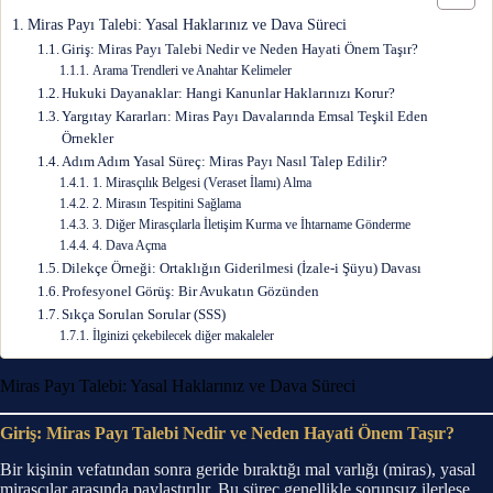
Miras Payı Talebi: Yasal Haklarınız ve Dava Süreci
Giriş: Miras Payı Talebi Nedir ve Neden Hayati Önem Taşır?
Arama Trendleri ve Anahtar Kelimeler
Hukuki Dayanaklar: Hangi Kanunlar Haklarınızı Korur?
Yargıtay Kararları: Miras Payı Davalarında Emsal Teşkil Eden
Örnekler
Adım Adım Yasal Süreç: Miras Payı Nasıl Talep Edilir?
1. Mirasçılık Belgesi (Veraset İlamı) Alma
2. Mirasın Tespitini Sağlama
3. Diğer Mirasçılarla İletişim Kurma ve İhtarname Gönderme
4. Dava Açma
Dilekçe Örneği: Ortaklığın Giderilmesi (İzale-i Şüyu) Davası
Profesyonel Görüş: Bir Avukatın Gözünden
Sıkça Sorulan Sorular (SSS)
İlginizi çekebilecek diğer makaleler
Miras Payı Talebi: Yasal Haklarınız ve Dava Süreci
Giriş: Miras Payı Talebi Nedir ve Neden Hayati Önem Taşır?
Bir kişinin vefatından sonra geride bıraktığı mal varlığı (miras), yasal
mirasçılar arasında paylaştırılır. Bu süreç genellikle sorunsuz ilerlese