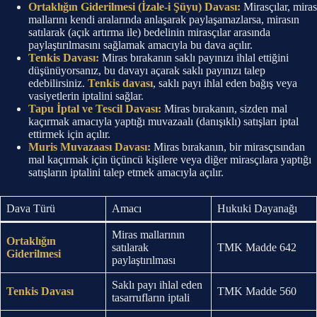
Ortaklığın Giderilmesi (İzale-i Şüyu) Davası:
Mirasçılar, miras
mallarını kendi aralarında anlaşarak paylaşamazlarsa, mirasın
satılarak (açık artırma ile) bedelinin mirasçılar arasında
paylaştırılmasını sağlamak amacıyla bu dava açılır.
Tenkis Davası:
Miras bırakanın saklı payınızı ihlal ettiğini
düşünüyorsanız, bu davayı açarak saklı payınızı talep
edebilirsiniz.
Tenkis davası
, saklı payı ihlal eden bağış veya
vasiyetlerin iptalini sağlar.
Tapu İptal ve Tescil Davası:
Miras bırakanın, sizden mal
kaçırmak amacıyla yaptığı muvazaalı (danışıklı) satışları iptal
ettirmek için açılır.
Muris Muvazaası Davası:
Miras bırakanın, bir mirasçısından
mal kaçırmak için üçüncü kişilere veya diğer mirasçılara yaptığı
satışların iptalini talep etmek amacıyla açılır.
Dava Türü
Amacı
Hukuki Dayanağı
Miras mallarının
Ortaklığın
satılarak
TMK Madde 642
Giderilmesi
paylaştırılması
Saklı payı ihlal eden
Tenkis Davası
TMK Madde 560
tasarrufların iptali