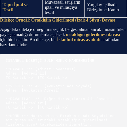
Muvazaalı satışların
Tapu İptal ve
Yargıtay İçtihadı
iptali ve mirasçıya
Tescil
Birleştirme Kararı
tescil
Dilekçe Örneği: Ortaklığın Giderilmesi (İzale-i Şüyu) Davası
Aşağıdaki dilekçe örneği, mirasçılık belgesi alınan ancak mirasın fiilen
paylaşılamadığı durumlarda açılacak
ortaklığın giderilmesi davası
için bir taslaktır. Bu dilekçe, bir
İstanbul miras avukatı
tarafından
hazırlanmalıdır.
İSTANBUL NÖBETÇİ SULH HUKUK MAHKEMESİNE

**DAVACI :** [Adınız Soyadınız]

Adres: [Adresiniz]

TC Kimlik No: [TC Kimlik No]

**VEKİLİ :** Av. [Avukatın Adı Soyadı]

Adres: [Avukatın Adresi]

**DAVALILAR :** [Diğer Mirasçıların Adı Soyadı]

Adres: [Adresleri]

TC Kimlik No: [TC Kimlik No]

**KONU :** Muris [Miras Bırakanın Adı Soyadı]’na 
ait miras mallarındaki ortaklığın giderilmesi 
(izale-i şüyu) talebimizden ibarettir.
