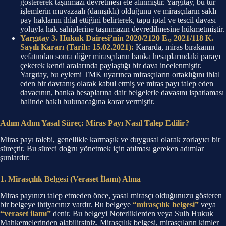
göstererek taşınmazı devretmesi ele alınmıştır. Yargıtay, bu tür
işlemlerin muvazaalı (danışıklı) olduğunu ve mirasçıların saklı
pay haklarını ihlal ettiğini belirterek, tapu iptal ve tescil davası
yoluyla hak sahiplerine taşınmazın devredilmesine hükmetmiştir.
Yargıtay 3. Hukuk Dairesi’nin 2020/2120 E., 2021/118 K.
Sayılı Kararı (Tarih: 15.02.2021):
Kararda, miras bırakanın
vefatından sonra diğer mirasçıların banka hesaplarındaki parayı
çekerek kendi aralarında paylaştığı bir dava incelenmiştir.
Yargıtay, bu eylemi TMK uyarınca mirasçıların ortaklığını ihlal
eden bir davranış olarak kabul etmiş ve miras payı talep eden
davacının, banka hesaplarına dair belgelerle davasını ispatlaması
halinde haklı bulunacağına karar vermiştir.
Adım Adım Yasal Süreç: Miras Payı Nasıl Talep Edilir?
Miras payı talebi, genellikle karmaşık ve duygusal olarak zorlayıcı bir
süreçtir. Bu süreci doğru yönetmek için atılması gereken adımlar
şunlardır:
1. Mirasçılık Belgesi (Veraset İlamı) Alma
Miras payınızı talep etmeden önce, yasal mirasçı olduğunuzu gösteren
bir belgeye ihtiyacınız vardır. Bu belgeye
“mirasçılık belgesi”
veya
“veraset ilamı”
denir. Bu belgeyi Noterliklerden veya Sulh Hukuk
Mahkemelerinden alabilirsiniz. Mirasçılık belgesi, mirasçıların kimler