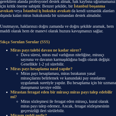
gerektiren alanda profesyonel destek almak, hak kaybına uğramamanız
için kritik öneme sahiptir. Benzer şekilde, bir
İstanbul boşanma
avukatı
veya
İstanbul iş hukuku avukatı
da kendi uzmanlık alanları
dışında kalan miras hukukunda bir uzmandan destek almalıdır.
Unutmayın, haklarınızı doğru zamanda ve doğru şekilde aramak, hem
maddi olarak hem de manevi olarak huzura kavuşmanızı sağlar.
Sıkça Sorulan Sorular (SSS)
Miras payı talebi davası ne kadar sürer?
Dava süresi, miras mal varlığının niteliğine, mirasçı
sayısına ve davanın karmaşıklığına bağlı olarak değişir.
Genellikle 1-2 yıl sürebilir.
Miras payı hesaplama nasıl yapılır?
Miras payı hesaplaması, miras bırakanın yasal
mirasçılarını belirlemek ve kanundaki pay oranlarını
uygulamak suretiyle yapılır. Bu hesaplama için bir uzmana
danışmanız tavsiye edilir.
Mirastan feragat eden bir mirasçı miras payı talep edebilir
mi?
Miras sözleşmesi ile feragat eden mirasçı, kural olarak
miras payı talep edemez. Ancak, feragat sözleşmesinin
geçersizliği ileri sürülebilir.
Mirasın reddi nedir?