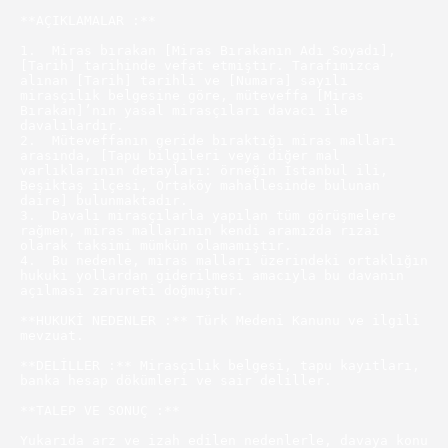
**AÇIKLAMALAR :**

1.  Miras bırakan [Miras Bırakanın Adı Soyadı], 
[Tarih] tarihinde vefat etmiştir. Tarafımızca 
alınan [Tarih] tarihli ve [Numara] sayılı 
mirasçılık belgesine göre, müteveffa [Miras 
Bırakan]’nın yasal mirasçıları davacı ile 
davalılardır.

2.  Müteveffanın geride bıraktığı miras malları 
arasında, [Tapu bilgileri veya diğer mal 
varlıklarının detayları: örneğin İstanbul ili, 
Beşiktaş ilçesi, Ortaköy mahallesinde bulunan 
daire] bulunmaktadır.

3.  Davalı mirasçılarla yapılan tüm görüşmelere 
rağmen, miras mallarının kendi aramızda rızai 
olarak taksimi mümkün olamamıştır.

4.  Bu nedenle, miras malları üzerindeki ortaklığın 
hukuki yollardan giderilmesi amacıyla bu davanın 
açılması zarureti doğmuştur.

**HUKUKİ NEDENLER :** Türk Medeni Kanunu ve ilgili 
mevzuat.

**DELİLLER :** Mirasçılık belgesi, tapu kayıtları, 
banka hesap dökümleri ve sair deliller.

**TALEP VE SONUÇ :**

Yukarıda arz ve izah edilen nedenlerle, davaya konu 