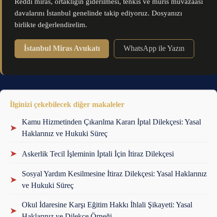
Reddi miras, ortaklığın giderilmesi, tenkis ve muris muvazaası
davalarını İstanbul genelinde takip ediyoruz. Dosyanızı
birlikte değerlendirelim.
İstanbul Miras Avukatı
WhatsApp ile Yazın
İlginizi çekebilecek diğer makaleler
Kamu Hizmetinden Çıkarılma Kararı İptal Dilekçesi: Yasal
➤
Haklarınız ve Hukuki Süreç
➤
Askerlik Tecil İşleminin İptali İçin İtiraz Dilekçesi
Sosyal Yardım Kesilmesine İtiraz Dilekçesi: Yasal Haklarınız
➤
ve Hukuki Süreç
Okul İdaresine Karşı Eğitim Hakkı İhlali Şikayeti: Yasal
➤
Haklarınız ve Dilekçe Örneği