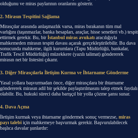
olduğunu ve miras paylarının oranlarını gösterir.
2. Mirasın Tespitini Sağlama
Mirasçılar arasında anlaşmazlık varsa, miras bırakanın tüm mal
varlığını (taşınmazlar, banka hesapları, araçlar, hisse senetleri vb.) tespit
ettirmek gerekir. Bu, bir
İstanbul miras avukatı
aracılığıyla
mahkemeden mirasın tespiti davası açarak gerçekleştirilebilir. Bu dava
sonucunda mahkeme, ilgili kurumlara (Tapu Müdürlüğü, bankalar,
Trafik Tescil Müdürlüğü) müzekkere (yazılı talimat) göndererek
mirasın net bir listesini çıkarır.
3. Diğer Mirasçılarla İletişim Kurma ve İhtarname Gönderme
Yasal yollara başvurmadan önce, diğer mirasçılara bir ihtarname
göndererek mirasın adil bir şekilde paylaştırılmasını talep etmek faydalı
olabilir. Bu, hukuki süreci daha barışçıl bir yolla çözme şansı sunar.
4. Dava Açma
İletişim kurmak veya ihtarname göndermek sonuç vermezse,
miras
payı talebi
için mahkemeye başvurmak gerekir. Başvurulabilecek
başlıca davalar şunlardır: