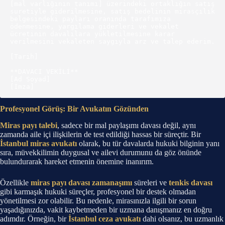
[mal varlığının tanımı] üzerindeki ortaklığın satış 
suretiyle giderilmesine, satış bedelinin mirasçılık 
belgesindeki payları oranında tarafımıza 
ödenmesine, yargılama giderleri ve vekalet 
ücretinin davalılara yükletilmesine karar 
verilmesini vekaleten saygıyla arz ve talep ederim.

[Tarih]

**DAVACI VEKİLİ**

[Ad Soyad]

Profesyonel Görüş: Bir Avukatın Gözünden
Miras payı talebi
, sadece bir mal paylaşımı davası değil, aynı
zamanda aile içi ilişkilerin de test edildiği hassas bir süreçtir. Bir
İstanbul miras avukatı
olarak, bu tür davalarda hukuki bilginin yanı
sıra, müvekkilimin duygusal ve ailevi durumunu da göz önünde
bulundurarak hareket etmenin önemine inanırım.
Özellikle
miras payı davası zamanaşımı
süreleri ve
tenkis davası
gibi karmaşık hukuki süreçler, profesyonel bir destek olmadan
yönetilmesi zor olabilir. Bu nedenle, mirasınızla ilgili bir sorun
yaşadığınızda, vakit kaybetmeden bir uzmana danışmanız en doğru
adımdır. Örneğin, bir
İstanbul ceza avukatı
dahi olsanız, bu uzmanlık