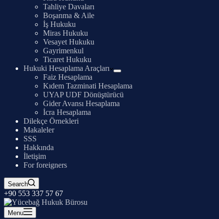
Tahliye Davaları
Boşanma & Aile
İş Hukuku
Miras Hukuku
Vesayet Hukuku
Gayrimenkul
Ticaret Hukuku
Hukuki Hesaplama Araçları
Faiz Hesaplama
Kıdem Tazminati Hesaplama
UYAP UDF Dönüştürücü
Gider Avansı Hesaplama
İcra Hesaplama
Dilekçe Örnekleri
Makaleler
SSS
Hakkında
İletişim
For foreigners
Search
+90 553 337 57 67
Menu