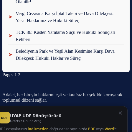
Olabilir!
Vergi Cezasına Karşı İptal Talebi ve Dava Dilekçesi:
➤
Yasal Haklarınız ve Hukuki Süreç
TCK 86: Kasten Yaralama Suçu ve Hukuki Sonuçları
➤
Rehberi
Belediyenin Park ve Yeşil Alan Kesimine Karşı Dava
➤
Dilekçesi: Hukuki Haklar ve Süreç
Pages
1
2
Adalet, her bireyin haklarını eşit ve tarafsız bir şekilde koruyarak
toplumsal düzeni sağlar.
Sayfalar
✕
UYAP UDF Dönüştürücü
UDF
Ücretsiz Online Araç
Anasayfa
Faaliyet Alanları
DF dosyalarınızı
indirmeden
doğrudan tarayıcınızda
PDF
veya
Word
'e