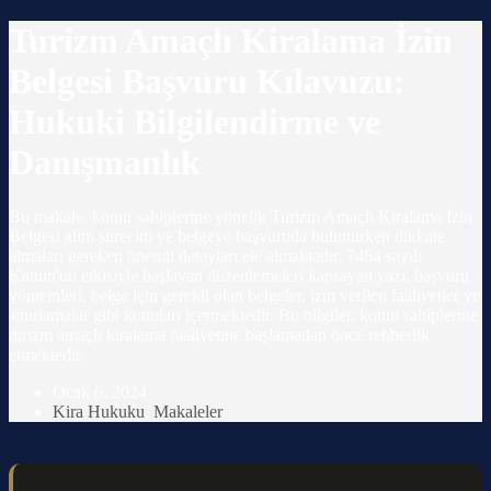
Turizm Amaçlı Kiralama İzin
Belgesi Başvuru Kılavuzu:
Hukuki Bilgilendirme ve
Danışmanlık
Bu makale, konut sahiplerine yönelik Turizm Amaçlı Kiralama İzin
Belgesi alım sürecini ve belgeye başvuruda bulunurken dikkate
almaları gereken önemli detayları ele almaktadır. 7464 sayılı
Kanun'un etkisiyle başlayan düzenlemeleri kapsayan yazı, başvuru
yöntemleri, belge için gerekli olan belgeler, izin verilen faaliyetler ve
sınırlamalar gibi konuları içermektedir. Bu bilgiler, konut sahiplerine
turizm amaçlı kiralama faaliyetine başlamadan önce rehberlik
etmektedir.
Ocak 6, 2024
Kira Hukuku
,
Makaleler