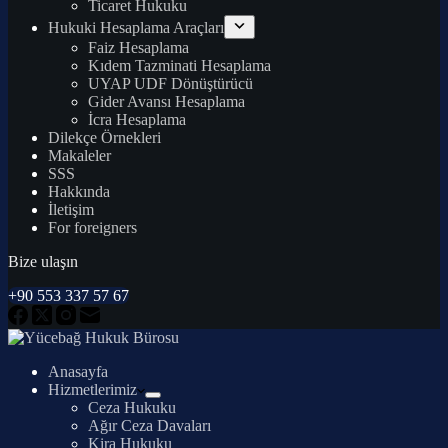
Ticaret Hukuku
Hukuki Hesaplama Araçları
Faiz Hesaplama
Kıdem Tazminati Hesaplama
UYAP UDF Dönüştürücü
Gider Avansı Hesaplama
İcra Hesaplama
Dilekçe Örnekleri
Makaleler
SSS
Hakkında
İletişim
For foreigners
Bize ulaşın
+90 553 337 57 67
Anasayfa
Hizmetlerimiz
Ceza Hukuku
Ağır Ceza Davaları
Kira Hukuku