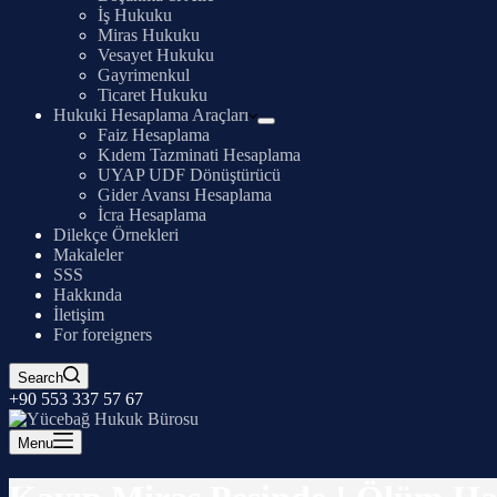
İş Hukuku
Miras Hukuku
Vesayet Hukuku
Gayrimenkul
Ticaret Hukuku
Hukuki Hesaplama Araçları
Faiz Hesaplama
Kıdem Tazminati Hesaplama
UYAP UDF Dönüştürücü
Gider Avansı Hesaplama
İcra Hesaplama
Dilekçe Örnekleri
Makaleler
SSS
Hakkında
İletişim
For foreigners
Search
+90 553 337 57 67
Menu