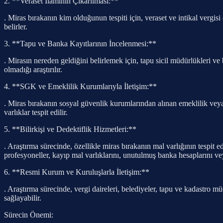
2. **Veraset İlamının Çıkarılması:**
. Miras bırakanın kim olduğunun tespiti için, veraset ve intikal vergis
belirler.
3. **Tapu ve Banka Kayıtlarının İncelenmesi:**
. Mirasın nereden geldiğini belirlemek için, tapu sicil müdürlükleri 
olmadığı araştırılır.
4. **SGK ve Emeklilik Kurumlarıyla İletişim:**
. Miras bırakanın sosyal güvenlik kurumlarından alınan emeklilik veya
varlıklar tespit edilir.
5. **Bilirkişi ve Dedektiflik Hizmetleri:**
. Araştırma sürecinde, özellikle miras bırakanın mal varlığının tespit e
profesyoneller, kayıp mal varlıklarını, unutulmuş banka hesaplarını ve
6. **Resmi Kurum ve Kuruluşlarla İletişim:**
. Araştırma sürecinde, vergi daireleri, belediyeler, tapu ve kadastro 
sağlayabilir.
Sürecin Önemi: