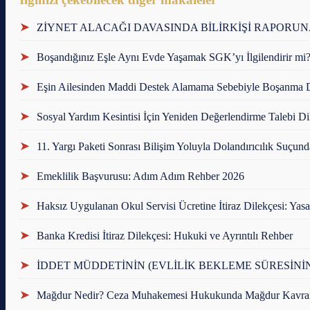
➤
ZİYNET ALACAĞI DAVASINDA BİLİRKİŞİ RAPORUNA
➤
Boşandığınız Eşle Aynı Evde Yaşamak SGK’yı İlgilendirir mi? |
➤
Eşin Ailesinden Maddi Destek Alamama Sebebiyle Boşanma D
➤
Sosyal Yardım Kesintisi İçin Yeniden Değerlendirme Talebi Di
➤
11. Yargı Paketi Sonrası Bilişim Yoluyla Dolandırıcılık Suçund
➤
Emeklilik Başvurusu: Adım Adım Rehber 2026
➤
Haksız Uygulanan Okul Servisi Ücretine İtiraz Dilekçesi: Yasa
➤
Banka Kredisi İtiraz Dilekçesi: Hukuki ve Ayrıntılı Rehber
➤
İDDET MÜDDETİNİN (EVLİLİK BEKLEME SÜRESİNİ
➤
Mağdur Nedir? Ceza Muhakemesi Hukukunda Mağdur Kavra