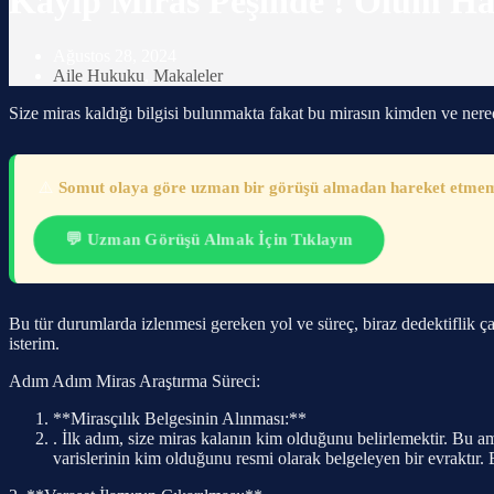
Kayıp Miras Peşinde ! Ölüm Ha
Ağustos 28, 2024
Aile Hukuku
,
Makaleler
Size miras kaldığı bilgisi bulunmakta fakat bu mirasın kimden ve nere
⚠️
Somut olaya göre uzman bir görüşü almadan hareket etmeme
💬 Uzman Görüşü Almak İçin Tıklayın
Bu tür durumlarda izlenmesi gereken yol ve süreç, biraz dedektiflik ç
isterim.
Adım Adım Miras Araştırma Süreci:
**Mirasçılık Belgesinin Alınması:**
. İlk adım, size miras kalanın kim olduğunu belirlemektir. Bu a
varislerinin kim olduğunu resmi olarak belgeleyen bir evraktır. 