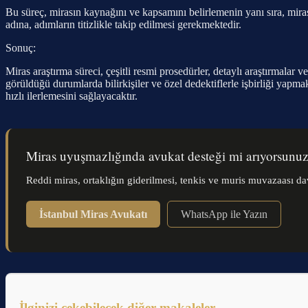
Bu süreç, mirasın kaynağını ve kapsamını belirlemenin yanı sıra, miras
adına, adımların titizlikle takip edilmesi gerekmektedir.
Sonuç:
Miras araştırma süreci, çeşitli resmi prosedürler, detaylı araştırmalar
görüldüğü durumlarda bilirkişiler ve özel dedektiflerle işbirliği yap
hızlı ilerlemesini sağlayacaktır.
Miras uyuşmazlığında avukat desteği mi arıyorsunu
Reddi miras, ortaklığın giderilmesi, tenkis ve muris muvazaası dav
İstanbul Miras Avukatı
WhatsApp ile Yazın
İlginizi çekebilecek diğer makaleler