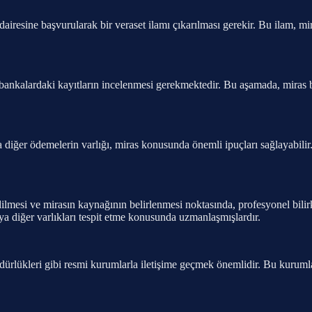
i dairesine başvurularak bir veraset ilamı çıkarılması gerekir. Bu ilam, 
ve bankalardaki kayıtların incelenmesi gerekmektedir. Bu aşamada, miras
 diğer ödemelerin varlığı, miras konusunda önemli ipuçları sağlayabilir
dilmesi ve mirasın kaynağının belirlenmesi noktasında, profesyonel bilirki
ya diğer varlıkları tespit etme konusunda uzmanlaşmışlardır.
müdürlükleri gibi resmi kurumlarla iletişime geçmek önemlidir. Bu kuruml