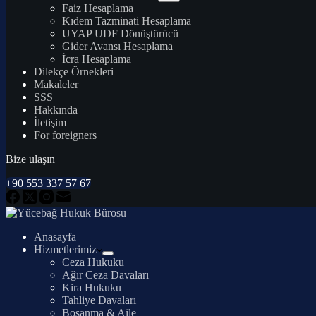
Faiz Hesaplama
Kıdem Tazminati Hesaplama
UYAP UDF Dönüştürücü
Gider Avansı Hesaplama
İcra Hesaplama
Dilekçe Örnekleri
Makaleler
SSS
Hakkında
İletişim
For foreigners
Bize ulaşın
+90 553 337 57 67
Anasayfa
Hizmetlerimiz
Ceza Hukuku
Ağır Ceza Davaları
Kira Hukuku
Tahliye Davaları
Boşanma & Aile