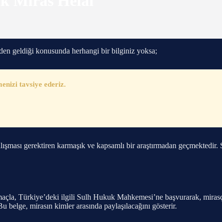
k Miras Helal
den geldiği konusunda herhangi bir bilginiz yoksa;
nizi tavsiye ederiz.
alışması gerektiren karmaşık ve kapsamlı bir araştırmadan geçmektedir. S
maçla, Türkiye’deki ilgili Sulh Hukuk Mahkemesi’ne başvurarak, mirasçıl
Bu belge, mirasın kimler arasında paylaşılacağını gösterir.