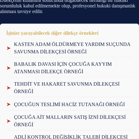
Dilekçenin kullanımı sonucunda doğabilecek herhangi bir hukuki
sorumluluk kabul edilmemekte olup, profesyonel hukuki danışmanlık
alınması tavsiye edilir.
İşinize yarayabilecek diğer dilekçe örnekleri
KASTEN ADAM ÖLDÜRMEYE YARDIM SUÇUNDA
➤
SAVUNMA DİLEKÇESİ ÖRNEĞİ
BABALIK DAVASI İÇİN ÇOCUĞA KAYYIM
➤
ATANMASI DİLEKÇE ÖRNEĞİ
TEHDİT VE HAKARET SAVUNMA DİLEKÇESİ
➤
ÖRNEĞİ
➤
ÇOCUĞUN TESLİMİ HACİZ TUTANAĞI ÖRNEĞİ
ÇOCUĞA AİT MALLARIN SATIŞ İZNİ DİLEKÇESİ
➤
ÖRNEĞİ
ADLİ KONTROL DEĞİŞİKLİK TALEBİ DİLEKÇESİ