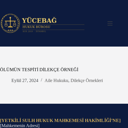
Skip
to
content
ÖLÜMÜN TESPİTİ DİLEKÇE ÖRNEĞİ
Eylül 27, 2024
Aile Hukuku
,
Dilekçe Örnekleri
[YETKİLİ SULH HUKUK MAHKEMESİ HAKİMLİĞİ’NE]
[Mahkemenin Adresi]