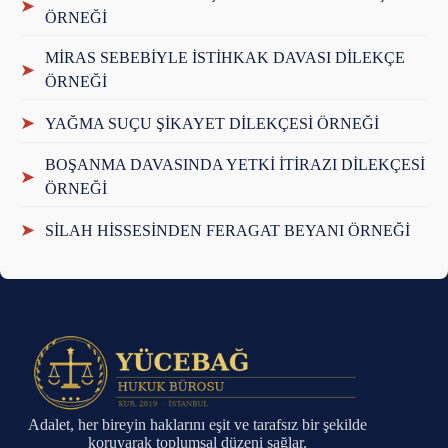
➤
ÖRNEĞİ
MİRAS SEBEBİYLE İSTİHKAK DAVASI DİLEKÇE
➤
ÖRNEĞİ
➤
YAĞMA SUÇU ŞİKAYET DİLEKÇESİ ÖRNEĞİ
BOŞANMA DAVASINDA YETKİ İTİRAZI DİLEKÇESİ
➤
ÖRNEĞİ
➤
SİLAH HİSSESİNDEN FERAGAT BEYANI ÖRNEĞİ
Adalet, her bireyin haklarını eşit ve tarafsız bir şekilde
koruyarak toplumsal düzeni sağlar.