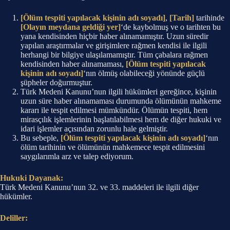
[Ölüm tespiti yapılacak kişinin adı soyadı]
,
[Tarih]
tarihinde
[Olayın meydana geldiği yer]
‘de kaybolmuş ve o tarihten bu
yana kendisinden hiçbir haber alınamamıştır. Uzun süredir
yapılan araştırmalar ve girişimlere rağmen kendisi ile ilgili
herhangi bir bilgiye ulaşılamamıştır. Tüm çabalara rağmen
kendisinden haber alınamaması,
[Ölüm tespiti yapılacak
kişinin adı soyadı]
‘nın ölmüş olabileceği yönünde güçlü
şüpheler doğurmuştur.
Türk Medeni Kanunu’nun ilgili hükümleri gereğince, kişinin
uzun süre haber alınamaması durumunda ölümünün mahkeme
kararı ile tespit edilmesi mümkündür. Ölümün tespiti, hem
mirasçılık işlemlerinin başlatılabilmesi hem de diğer hukuki ve
idari işlemler açısından zorunlu hale gelmiştir.
Bu sebeple,
[Ölüm tespiti yapılacak kişinin adı soyadı]
‘nın
ölüm tarihinin ve ölümünün mahkemece tespit edilmesini
saygılarımla arz ve talep ediyorum.
Hukuki Dayanak:
Türk Medeni Kanunu’nun 32. ve 33. maddeleri ile ilgili diğer
hükümler.
Deliller: