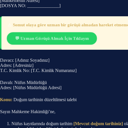
[Mahkemenin Adresi]
[DOSYA NO: ______________]
⚠️
Somut olaya göre uzman bir görüşü almadan hareket etmemeni
💬 Uzman Görüşü Almak İçin Tıklayın
Davacı: [Adınız Soyadınız]
Adres: [Adresiniz]
T.C. Kimlik No: [T.C. Kimlik Numaranız]
Davalı: Nüfus Müdürlüğü
Adres: [Nüfus Müdürlüğü Adresi]
Konu:
Doğum tarihinin düzeltilmesi talebi
Sayın Mahkeme Hakimliği’ne,
Nüfus kayıtlarında doğum tarihim
[Mevcut doğum tarihiniz]
ol