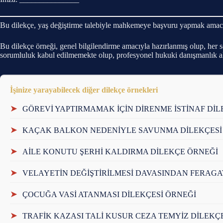
Bu dilekçe, yaş değiştirme talebiyle mahkemeye başvuru yapmak amacıyl
Bu dilekçe örneği, genel bilgilendirme amacıyla hazırlanmış olup, her
sorumluluk kabul edilmemekte olup, profesyonel hukuki danışmanlık alı
İşinize yarayabilecek diğer dilekçe örnekleri
➤
GÖREVİ YAPTIRMAMAK İÇİN DİRENME İSTİNAF DİL
➤
KAÇAK BALKON NEDENİYLE SAVUNMA DİLEKÇESİ
➤
AİLE KONUTU ŞERHİ KALDIRMA DİLEKÇE ÖRNEĞİ
➤
VELAYETİN DEĞİŞTİRİLMESİ DAVASINDAN FERAGA
➤
ÇOCUĞA VASİ ATANMASI DİLEKÇESİ ÖRNEĞİ
➤
TRAFİK KAZASI TALİ KUSUR CEZA TEMYİZ DİLEKÇ