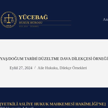
Skip
to
content
An
YAŞ/DOĞUM TARİHİ DÜZELTME DAVA DİLEKÇESİ ÖRNEĞİ
Eylül 27, 2024
Aile Hukuku
,
Dilekçe Örnekleri
[YETKİLİ ASLİYE HUKUK MAHKEMESİ HAKİMLİĞİ’NE]