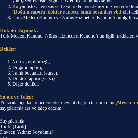
yanlış şekilde işlendiğini fark etmiş bulunmaktayım.
Bu yanlışlık, hem sosyal hayatımda hem de resmi işlemlerimde sor
[Doğum raporu, doktor raporu, tanık beyanları vb.]
gibi deli
Türk Medeni Kanunu ve Nüfus Hizmetleri Kanunu’nun ilgili madde
Hukuki Dayanak:
Türk Medeni Kanunu, Nüfus Hizmetleri Kanunu’nun ilgili maddeleri ve 
Deliller:
Nüfus kayıt örneği,
Doğum raporu,
Tanık beyanları (varsa),
Doktor raporu (varsa),
Diğer deliller.
Sonuç ve Talep:
Yukarıda açıklanan nedenlerle, mevcut doğum tarihim olan
[Mevcut do
saygılarımla arz ve talep ederim.
Saygılarımla,
Tarih: [Tarih]
Davacı: [Adınız Soyadınız]
İmza: _______________