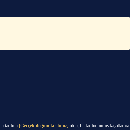
um tarihim
[Gerçek doğum tarihiniz]
olup, bu tarihin nüfus kayıtlarına