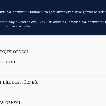
a hazırlanmıştır. Durumunuza göre düzenleyebilir ve gerekli belgeleri 
 somut olayın kendine özgü koşulları dikkate alınmadan hazırlanmıştır.
nması tavsiye edilir.
EKÇESİ ÖRNEĞİ
 ÖRNEĞİ
T DİLEKÇESİ ÖRNEĞİ
ESİ ÖRNEĞİ