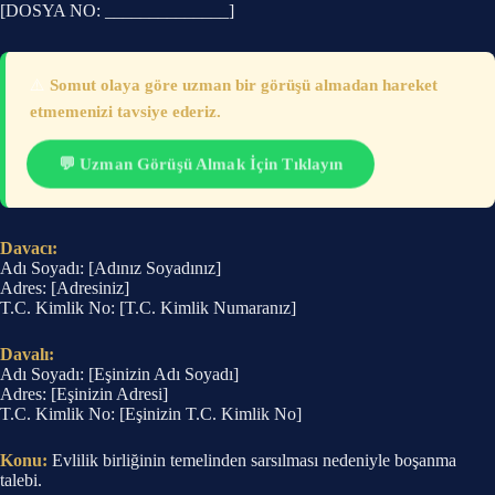
[DOSYA NO: ______________]
⚠️
Somut olaya göre uzman bir görüşü almadan hareket
etmemenizi tavsiye ederiz.
💬 Uzman Görüşü Almak İçin Tıklayın
Davacı:
Adı Soyadı: [Adınız Soyadınız]
Adres: [Adresiniz]
T.C. Kimlik No: [T.C. Kimlik Numaranız]
Davalı:
Adı Soyadı: [Eşinizin Adı Soyadı]
Adres: [Eşinizin Adresi]
T.C. Kimlik No: [Eşinizin T.C. Kimlik No]
Konu:
Evlilik birliğinin temelinden sarsılması nedeniyle boşanma
talebi.