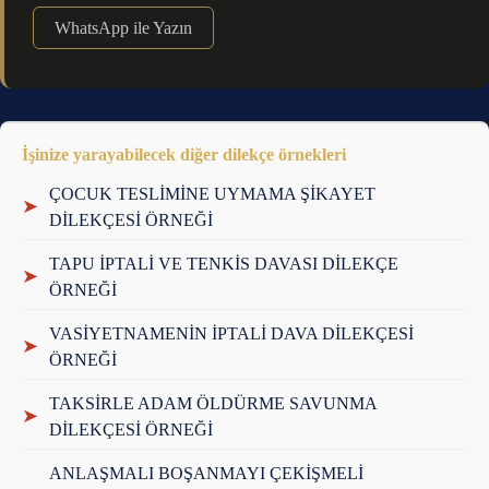
WhatsApp ile Yazın
İşinize yarayabilecek diğer dilekçe örnekleri
ÇOCUK TESLİMİNE UYMAMA ŞİKAYET
➤
DİLEKÇESİ ÖRNEĞİ
TAPU İPTALİ VE TENKİS DAVASI DİLEKÇE
➤
ÖRNEĞİ
VASİYETNAMENİN İPTALİ DAVA DİLEKÇESİ
➤
ÖRNEĞİ
TAKSİRLE ADAM ÖLDÜRME SAVUNMA
➤
DİLEKÇESİ ÖRNEĞİ
ANLAŞMALI BOŞANMAYI ÇEKİŞMELİ