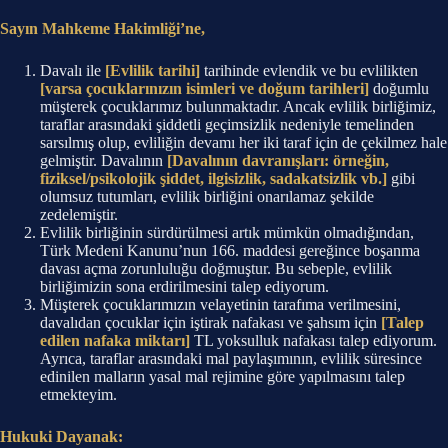
Sayın Mahkeme Hakimliği’ne,
Davalı ile
[Evlilik tarihi]
tarihinde evlendik ve bu evlilikten
[varsa çocuklarınızın isimleri ve doğum tarihleri]
doğumlu
müşterek çocuklarımız bulunmaktadır. Ancak evlilik birliğimiz,
taraflar arasındaki şiddetli geçimsizlik nedeniyle temelinden
sarsılmış olup, evliliğin devamı her iki taraf için de çekilmez hale
gelmiştir. Davalının
[Davalının davranışları: örneğin,
fiziksel/psikolojik şiddet, ilgisizlik, sadakatsizlik vb.]
gibi
olumsuz tutumları, evlilik birliğini onarılamaz şekilde
zedelemiştir.
Evlilik birliğinin sürdürülmesi artık mümkün olmadığından,
Türk Medeni Kanunu’nun 166. maddesi gereğince boşanma
davası açma zorunluluğu doğmuştur. Bu sebeple, evlilik
birliğimizin sona erdirilmesini talep ediyorum.
Müşterek çocuklarımızın velayetinin tarafıma verilmesini,
davalıdan çocuklar için iştirak nafakası ve şahsım için
[Talep
edilen nafaka miktarı]
TL yoksulluk nafakası talep ediyorum.
Ayrıca, taraflar arasındaki mal paylaşımının, evlilik süresince
edinilen malların yasal mal rejimine göre yapılmasını talep
etmekteyim.
Hukuki Dayanak: