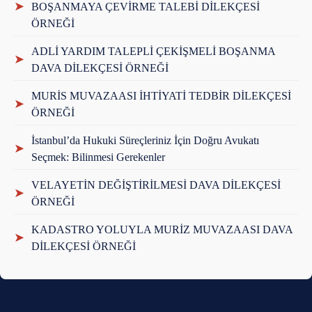
➤
BOŞANMAYA ÇEVİRME TALEBİ DİLEKÇESİ
ÖRNEĞİ
ADLİ YARDIM TALEPLİ ÇEKİŞMELİ BOŞANMA
➤
DAVA DİLEKÇESİ ÖRNEĞİ
MURİS MUVAZAASI İHTİYATİ TEDBİR DİLEKÇESİ
➤
ÖRNEĞİ
İstanbul’da Hukuki Süreçleriniz İçin Doğru Avukatı
➤
Seçmek: Bilinmesi Gerekenler
VELAYETİN DEĞİŞTİRİLMESİ DAVA DİLEKÇESİ
➤
ÖRNEĞİ
KADASTRO YOLUYLA MURİZ MUVAZAASI DAVA
➤
DİLEKÇESİ ÖRNEĞİ