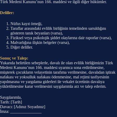
Türk Medeni Kanunu’nun 166. maddesi ve ilgili diğer hükümler.
Deliller:
Nüfus kayıt örneği,
Taraflar arasındaki evlilik birliğinin temelinden sarsıldığını
gösteren tanık beyanları (varsa),
Fiziksel veya psikolojik şiddet olaylarına dair raporlar (varsa),
Malvarlığına ilişkin belgeler (varsa),
Diğer deliller.
Sonuç ve Talep:
Yukarıda belirtilen sebeplerle, davalı ile olan evlilik birliğimizin Türk
Medeni Kanunu’nun 166. maddesi uyarınca sona erdirilmesine,
müşterek çocukların velayetinin tarafıma verilmesine, davalıdan iştirak
nafakası ve yoksulluk nafakası ödenmesine, mal rejimi tasfiyesinin
yapılmasına ve yargılama giderleri ile vekalet ücretinin davalıya
yükletilmesine karar verilmesini saygılarımla arz ve talep ederim.
Saygılarımla,
Tarih: [Tarih]
Davacı: [Adınız Soyadınız]
İmza: _______________