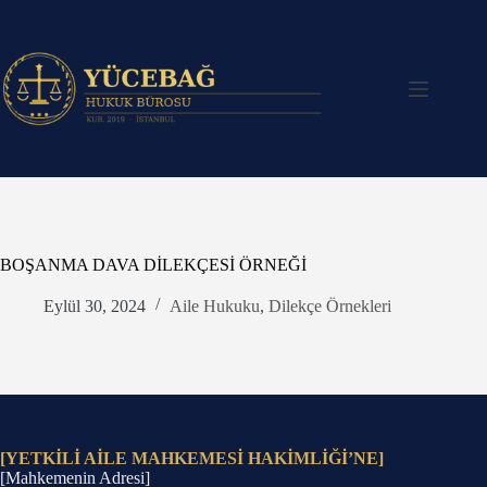
Skip
to
content
BOŞANMA DAVA DİLEKÇESİ ÖRNEĞİ
Eylül 30, 2024
Aile Hukuku
,
Dilekçe Örnekleri
[YETKİLİ AİLE MAHKEMESİ HAKİMLİĞİ’NE]
[Mahkemenin Adresi]