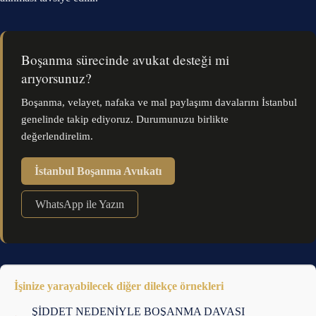
Boşanma sürecinde avukat desteği mi
arıyorsunuz?
Boşanma, velayet, nafaka ve mal paylaşımı davalarını İstanbul
genelinde takip ediyoruz. Durumunuzu birlikte
değerlendirelim.
İstanbul Boşanma Avukatı
WhatsApp ile Yazın
İşinize yarayabilecek diğer dilekçe örnekleri
ŞİDDET NEDENİYLE BOŞANMA DAVASI