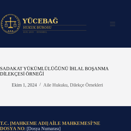
Skip
to
content
SADAKAT YÜKÜMLÜLÜĞÜNÜ İHLAL BOŞANMA
DİLEKÇESİ ÖRNEĞİ
Ekim 1, 2024
Aile Hukuku
,
Dilekçe Örnekleri
T.C. [MAHKEME ADI] AİLE MAHKEMESİ’NE
DOSYA NO
: [Dosya Numarası]