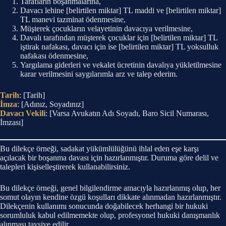
Tarafların boşanmalarına,
Davacı lehine [belirtilen miktar] TL maddi ve [belirtilen miktar]
TL manevi tazminat ödenmesine,
Müşterek çocukların velayetinin davacıya verilmesine,
Davalı tarafından müşterek çocuklar için [belirtilen miktar] TL
iştirak nafakası, davacı için ise [belirtilen miktar] TL yoksulluk
nafakası ödenmesine,
Yargılama giderleri ve vekalet ücretinin davalıya yükletilmesine
karar verilmesini saygılarımla arz ve talep ederim.
Tarih
: [Tarih]
İmza
: [Adınız, Soyadınız]
Davacı Vekili
: [Varsa Avukatın Adı Soyadı, Baro Sicil Numarası,
İmzası]
Bu dilekçe örneği, sadakat yükümlülüğünü ihlal eden eşe karşı
açılacak bir boşanma davası için hazırlanmıştır. Duruma göre delil ve
talepleri kişiselleştirerek kullanabilirsiniz.
Bu dilekçe örneği, genel bilgilendirme amacıyla hazırlanmış olup, her
somut olayın kendine özgü koşulları dikkate alınmadan hazırlanmıştır.
Dilekçenin kullanımı sonucunda doğabilecek herhangi bir hukuki
sorumluluk kabul edilmemekte olup, profesyonel hukuki danışmanlık
alınması tavsiye edilir.