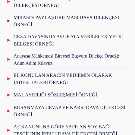
➤
DİLEKÇESİ ÖRNEĞİ
MİRASIN PAYLAŞTIRILMASI DAVA DİLEKÇESİ
➤
ÖRNEĞİ
CEZA DAVASINDA AVUKATA VERİLECEK YETKİ
➤
BELGESİ ÖRNEĞİ
Anayasa Mahkemesi Bireysel Başvuru Dilekçe Örneği:
➤
Adım Adım Kılavuz
EL KONULAN ARACIN YEDİEMİN OLARAK
➤
İADESİ TALEBİ ÖRNEĞİ
➤
MAL AYRILIĞI SÖZLEŞMESİ ÖRNEĞİ
BOŞANMAYA CEVAP VE KARŞI DAVA DİLEKÇESİ
➤
ÖRNEĞİ
AF KANUNUNA GÖRE YAPILAN SOY BAĞI
➤
TESCİLİNİN İPTALİ DAVA DİLEKÇESİ ÖRNEĞİ