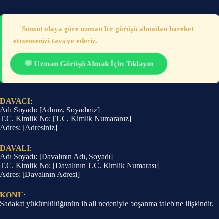
⚠️
Somut olaya göre uzman bir görüşü almadan hareket
etmemenizi tavsiye ederiz.
💬 Uzman Görüşü Almak İçin Tıklayın
DAVACI
:
Adı Soyadı: [Adınız, Soyadınız]
T.C. Kimlik No: [T.C. Kimlik Numaranız]
Adres: [Adresiniz]
DAVALI
:
Adı Soyadı: [Davalının Adı, Soyadı]
T.C. Kimlik No: [Davalının T.C. Kimlik Numarası]
Adres: [Davalının Adresi]
KONU
:
Sadakat yükümlülüğünün ihlali nedeniyle boşanma talebine ilişkindir.