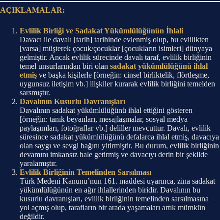
AÇIKLAMALAR:
Evlilik Birliği ve Sadakat Yükümlülüğünün İhlali
Davacı ile davalı [tarih] tarihinde evlenmiş olup, bu evlilikten
[varsa] müşterek çocuk/çocuklar [çocukların isimleri] dünyaya
gelmiştir. Ancak evlilik sürecinde davalı taraf, evlilik birliğinin
temel unsurlarından biri olan
sadakat yükümlülüğünü ihlal
etmiş
ve başka kişilerle [örneğin: cinsel birliktelik, flörtleşme,
uygunsuz iletişim vb.] ilişkiler kurarak evlilik birliğini temelden
sarsmıştır.
Davalının Kusurlu Davranışları
Davalının sadakat yükümlülüğünü ihlal ettiğini gösteren
[örneğin: tanık beyanları, mesajlaşmalar, sosyal medya
paylaşımları, fotoğraflar vb.] deliller mevcuttur. Davalı, evlilik
süresince sadakat yükümlülüğünü defalarca ihlal etmiş, davacıya
olan saygı ve sevgi bağını yitirmiştir. Bu durum, evlilik birliğinin
devamını imkansız hale getirmiş ve davacıyı derin bir şekilde
yaralamıştır.
Evlilik Birliğinin Temelinden Sarsılması
Türk Medeni Kanunu’nun 161. maddesi uyarınca, zina sadakat
yükümlülüğünün en ağır ihlallerinden biridir. Davalının bu
kusurlu davranışları, evlilik birliğinin temelinden sarsılmasına
yol açmış olup, tarafların bir arada yaşamaları artık mümkün
değildir.