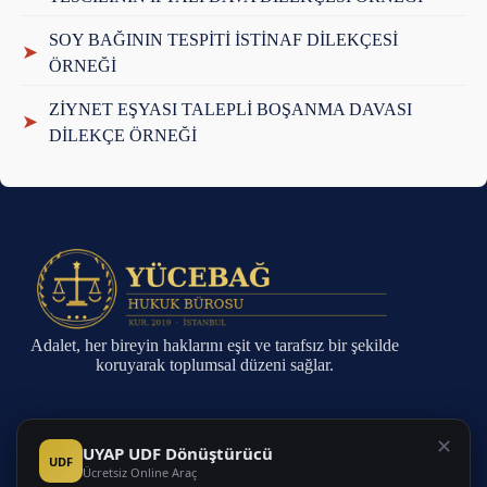
SOY BAĞININ TESPİTİ İSTİNAF DİLEKÇESİ
➤
ÖRNEĞİ
ZİYNET EŞYASI TALEPLİ BOŞANMA DAVASI
➤
DİLEKÇE ÖRNEĞİ
Adalet, her bireyin haklarını eşit ve tarafsız bir şekilde
koruyarak toplumsal düzeni sağlar.
Sayfalar
✕
UYAP UDF Dönüştürücü
UDF
Ücretsiz Online Araç
Anasayfa