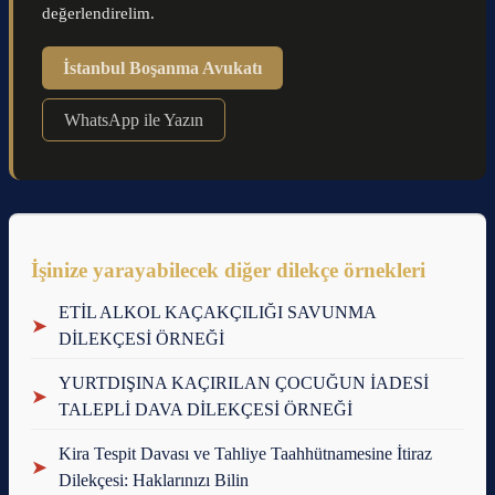
değerlendirelim.
İstanbul Boşanma Avukatı
WhatsApp ile Yazın
İşinize yarayabilecek diğer dilekçe örnekleri
ETİL ALKOL KAÇAKÇILIĞI SAVUNMA
➤
DİLEKÇESİ ÖRNEĞİ
YURTDIŞINA KAÇIRILAN ÇOCUĞUN İADESİ
➤
TALEPLİ DAVA DİLEKÇESİ ÖRNEĞİ
Kira Tespit Davası ve Tahliye Taahhütnamesine İtiraz
➤
Dilekçesi: Haklarınızı Bilin