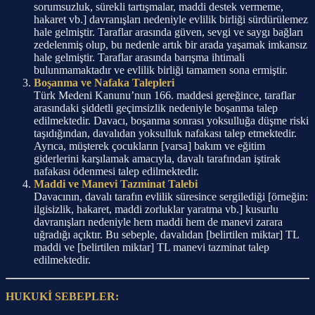
sorumsuzluk, sürekli tartışmalar, maddi destek vermeme,
hakaret vb.] davranışları nedeniyle evlilik birliği sürdürülemez
hale gelmiştir. Taraflar arasında güven, sevgi ve saygı bağları
zedelenmiş olup, bu nedenle artık bir arada yaşamak imkansız
hale gelmiştir. Taraflar arasında barışma ihtimali
bulunmamaktadır ve evlilik birliği tamamen sona ermiştir.
Boşanma ve Nafaka Talepleri
Türk Medeni Kanunu’nun 166. maddesi gereğince, taraflar
arasındaki şiddetli geçimsizlik nedeniyle boşanma talep
edilmektedir. Davacı, boşanma sonrası yoksulluğa düşme riski
taşıdığından, davalıdan yoksulluk nafakası talep etmektedir.
Ayrıca, müşterek çocukların [varsa] bakım ve eğitim
giderlerini karşılamak amacıyla, davalı tarafından iştirak
nafakası ödenmesi talep edilmektedir.
Maddi ve Manevi Tazminat Talebi
Davacının, davalı tarafın evlilik süresince sergilediği [örneğin:
ilgisizlik, hakaret, maddi zorluklar yaratma vb.] kusurlu
davranışları nedeniyle hem maddi hem de manevi zarara
uğradığı açıktır. Bu sebeple, davalıdan [belirtilen miktar] TL
maddi ve [belirtilen miktar] TL manevi tazminat talep
edilmektedir.
HUKUKİ SEBEPLER: