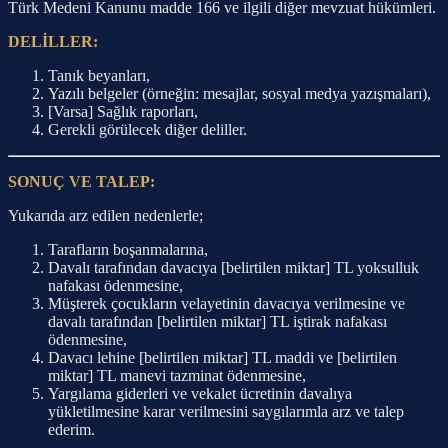
Türk Medeni Kanunu madde 166 ve ilgili diğer mevzuat hükümleri.
DELİLLER:
Tanık beyanları,
Yazılı belgeler (örneğin: mesajlar, sosyal medya yazışmaları),
[Varsa] Sağlık raporları,
Gerekli görülecek diğer deliller.
SONUÇ VE TALEP:
Yukarıda arz edilen nedenlerle;
Tarafların boşanmalarına,
Davalı tarafından davacıya [belirtilen miktar] TL yoksulluk
nafakası ödenmesine,
Müşterek çocukların velayetinin davacıya verilmesine ve
davalı tarafından [belirtilen miktar] TL iştirak nafakası
ödenmesine,
Davacı lehine [belirtilen miktar] TL maddi ve [belirtilen
miktar] TL manevi tazminat ödenmesine,
Yargılama giderleri ve vekalet ücretinin davalıya
yükletilmesine karar verilmesini saygılarımla arz ve talep
ederim.