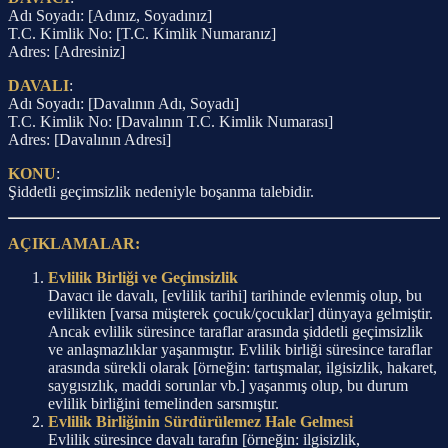
Adı Soyadı: [Adınız, Soyadınız]
T.C. Kimlik No: [T.C. Kimlik Numaranız]
Adres: [Adresiniz]
DAVALI
:
Adı Soyadı: [Davalının Adı, Soyadı]
T.C. Kimlik No: [Davalının T.C. Kimlik Numarası]
Adres: [Davalının Adresi]
KONU
:
Şiddetli geçimsizlik nedeniyle boşanma talebidir.
AÇIKLAMALAR:
Evlilik Birliği ve Geçimsizlik
Davacı ile davalı, [evlilik tarihi] tarihinde evlenmiş olup, bu
evlilikten [varsa müşterek çocuk/çocuklar] dünyaya gelmiştir.
Ancak evlilik süresince taraflar arasında şiddetli geçimsizlik
ve anlaşmazlıklar yaşanmıştır. Evlilik birliği süresince taraflar
arasında sürekli olarak [örneğin: tartışmalar, ilgisizlik, hakaret,
saygısızlık, maddi sorunlar vb.] yaşanmış olup, bu durum
evlilik birliğini temelinden sarsmıştır.
Evlilik Birliğinin Sürdürülemez Hale Gelmesi
Evlilik süresince davalı tarafın [örneğin: ilgisizlik,