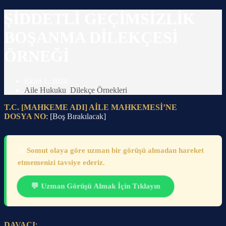
ŞİDDETLİ GEÇİMSİZLİK
BOŞANMA DİLEKÇESİ
ÖRNEĞİ
Ekim 1, 2024
Aile Hukuku
,
Dilekçe Örnekleri
T.C. [MAHKEME ADI] AİLE MAHKEMESİ’NE
DOSYA NO
: [Boş Bırakılacak]
⚠️
Somut olaya göre uzman bir görüşü almadan hareket
etmemenizi tavsiye ederiz.
💬 Uzman Görüşü Almak İçin Tıklayın
DAVACI
: