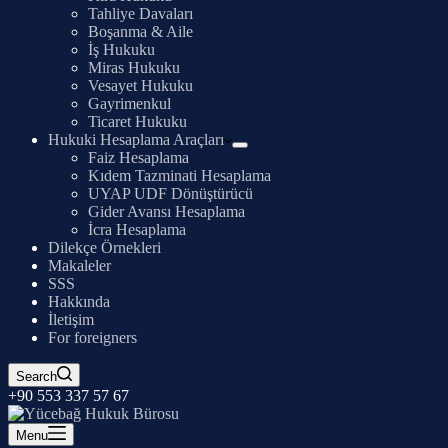
Tahliye Davaları
Boşanma & Aile
İş Hukuku
Miras Hukuku
Vesayet Hukuku
Gayrimenkul
Ticaret Hukuku
Hukuki Hesaplama Araçları
Faiz Hesaplama
Kıdem Tazminati Hesaplama
UYAP UDF Dönüştürücü
Gider Avansı Hesaplama
İcra Hesaplama
Dilekçe Örnekleri
Makaleler
SSS
Hakkında
İletişim
For foreigners
Search
+90 553 337 57 67
Menu