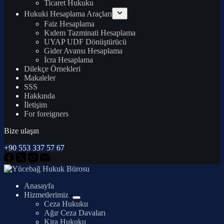
Ticaret Hukuku
Hukuki Hesaplama Araçları
Faiz Hesaplama
Kıdem Tazminati Hesaplama
UYAP UDF Dönüştürücü
Gider Avansı Hesaplama
İcra Hesaplama
Dilekçe Örnekleri
Makaleler
SSS
Hakkında
İletişim
For foreigners
Bize ulaşın
+90 553 337 57 67
Anasayfa
Hizmetlerimiz
Ceza Hukuku
Ağır Ceza Davaları
Kira Hukuku