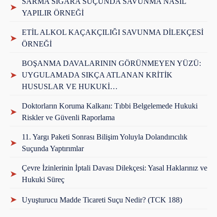
SARMA SİGARA SUÇUNDA SAVUNMA NASIL
➤
YAPILIR ÖRNEĞİ
ETİL ALKOL KAÇAKÇILIĞI SAVUNMA DİLEKÇESİ
➤
ÖRNEĞİ
BOŞANMA DAVALARININ GÖRÜNMEYEN YÜZÜ:
➤
UYGULAMADA SIKÇA ATLANAN KRİTİK
HUSUSLAR VE HUKUKİ…
Doktorların Koruma Kalkanı: Tıbbi Belgelemede Hukuki
➤
Riskler ve Güvenli Raporlama
11. Yargı Paketi Sonrası Bilişim Yoluyla Dolandırıcılık
➤
Suçunda Yaptırımlar
Çevre İzinlerinin İptali Davası Dilekçesi: Yasal Haklarınız ve
➤
Hukuki Süreç
➤
Uyuşturucu Madde Ticareti Suçu Nedir? (TCK 188)