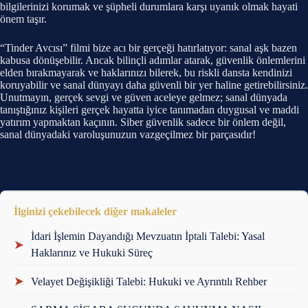
bilgilerinizi korumak ve şüpheli durumlara karşı uyanık olmak hayati
önem taşır.
“Tinder Avcısı” filmi bize acı bir gerçeği hatırlatıyor: sanal aşk bazen
kabusa dönüşebilir. Ancak bilinçli adımlar atarak, güvenlik önlemlerini
elden bırakmayarak ve haklarınızı bilerek, bu riskli dansta kendinizi
koruyabilir ve sanal dünyayı daha güvenli bir yer haline getirebilirsiniz.
Unutmayın, gerçek sevgi ve güven aceleye gelmez; sanal dünyada
tanıştığınız kişileri gerçek hayatta iyice tanımadan duygusal ve maddi
yatırım yapmaktan kaçının. Siber güvenlik sadece bir önlem değil,
sanal dünyadaki varoluşunuzun vazgeçilmez bir parçasıdır!
İlginizi çekebilecek diğer makaleler
İdari İşlemin Dayandığı Mevzuatın İptali Talebi: Yasal
➤
Haklarınız ve Hukuki Süreç
➤
Velayet Değişikliği Talebi: Hukuki ve Ayrıntılı Rehber