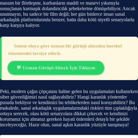
masum bir flörtleşme, kurbanların maddi ve manevi yıkımıyla
sonuçlanan karmaşık dolandırıcılık şebekelerine dönüşebiliyor. Ancak
unutmayın, bu sadece bir film değil; her gün binlerce insan sanal
arkadaşlık platformlarında benzer, hatta daha kötü niyetli senaryolarla
karşı karşıya kalıyor.
⚠️
Somut olaya göre uzman bir görüşü almadan hareket
etmemenizi tavsiye ederiz.
💬 Uzman Görüşü Almak İçin Tıklayın
Peki, modern çağın çöpçatanı haline gelen bu uygulamaları kullanırken
siber güvenliğimizi nasıl sağlayabiliriz? Hangi karanlık yöntemler
pusuda bekliyor ve kendimizi bu tehlikelerden nasıl koruyabiliriz? Bu
makalede, sanal arkadaşlık uygulamalarındaki riskleri tüm çıplaklığıyla
ortaya serecek, olası kötü senaryolara dikkat çekecek ve kendinizi
korumanız için almanız gereken hayati önlemleri detaylı bir şekilde
inceleyeceğiz. Hazır olun, sanal aşkın karanlık yüzüyle tanışmaya!