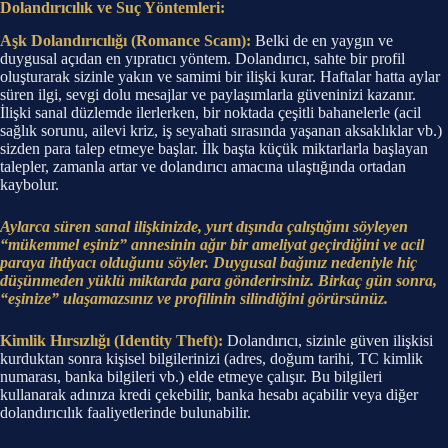
Dolandırıcılık ve Suç Yöntemleri:
Aşk Dolandırıcılığı (Romance Scam):
Belki de en yaygın ve
duygusal açıdan en yıpratıcı yöntem. Dolandırıcı, sahte bir profil
oluşturarak sizinle yakın ve samimi bir ilişki kurar. Haftalar hatta aylar
süren ilgi, sevgi dolu mesajlar ve paylaşımlarla güveninizi kazanır.
İlişki sanal düzlemde ilerlerken, bir noktada çeşitli bahanelerle (acil
sağlık sorunu, ailevi kriz, iş seyahati sırasında yaşanan aksaklıklar vb.)
sizden para talep etmeye başlar. İlk başta küçük miktarlarla başlayan
talepler, zamanla artar ve dolandırıcı amacına ulaştığında ortadan
kaybolur.
Aylarca süren sanal ilişkinizde, yurt dışında çalıştığını söyleyen
“mükemmel eşiniz” annesinin ağır bir ameliyat geçirdiğini ve acil
paraya ihtiyacı olduğunu söyler. Duygusal bağınız nedeniyle hiç
düşünmeden yüklü miktarda para gönderirsiniz. Birkaç gün sonra,
“eşinize” ulaşamazsınız ve profilinin silindiğini görürsünüz.
Kimlik Hırsızlığı (Identity Theft):
Dolandırıcı, sizinle güven ilişkisi
kurduktan sonra kişisel bilgilerinizi (adres, doğum tarihi, TC kimlik
numarası, banka bilgileri vb.) elde etmeye çalışır. Bu bilgileri
kullanarak adınıza kredi çekebilir, banka hesabı açabilir veya diğer
dolandırıcılık faaliyetlerinde bulunabilir.