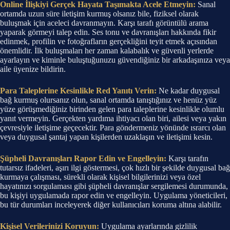
Online İlişkiyi Gerçek Hayata Taşımakta Acele Etmeyin:
Sanal
ortamda uzun süre iletişim kurmuş olsanız bile, fiziksel olarak
buluşmak için aceleci davranmayın. Karşı tarafı görüntülü arama
yaparak görmeyi talep edin. Ses tonu ve davranışları hakkında fikir
edinmek, profilin ve fotoğrafların gerçekliğini teyit etmek açısından
önemlidir. İlk buluşmaları her zaman kalabalık ve güvenli yerlerde
ayarlayın ve kiminle buluştuğunuzu güvendiğiniz bir arkadaşınıza veya
aile üyenize bildirin.
Para Taleplerine Kesinlikle Red Yanıtı Verin:
Ne kadar duygusal
bağ kurmuş olursanız olun, sanal ortamda tanıştığınız ve henüz yüz
yüze görüşmediğiniz birinden gelen para taleplerine kesinlikle olumlu
yanıt vermeyin. Gerçekten yardıma ihtiyacı olan biri, ailesi veya yakın
çevresiyle iletişime geçecektir. Para göndermeniz yönünde ısrarcı olan
veya duygusal şantaj yapan kişilerden uzaklaşın ve iletişimi kesin.
Şüpheli Davranışları Rapor Edin ve Engelleyin:
Karşı tarafın
tutarsız ifadeleri, aşırı ilgi göstermesi, çok hızlı bir şekilde duygusal bağ
kurmaya çalışması, sürekli olarak kişisel bilgilerinizi veya özel
hayatınızı sorgulaması gibi şüpheli davranışlar sergilemesi durumunda,
bu kişiyi uygulamada rapor edin ve engelleyin. Uygulama yöneticileri,
bu tür durumları inceleyerek diğer kullanıcıları koruma altına alabilir.
Kişisel Verilerinizi Koruyun:
Uygulama ayarlarında gizlilik