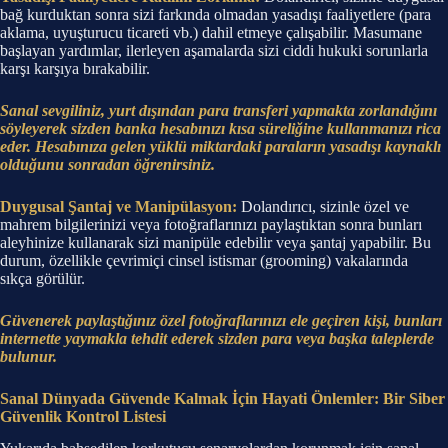
bağ kurduktan sonra sizi farkında olmadan yasadışı faaliyetlere (para
aklama, uyuşturucu ticareti vb.) dahil etmeye çalışabilir. Masumane
başlayan yardımlar, ilerleyen aşamalarda sizi ciddi hukuki sorunlarla
karşı karşıya bırakabilir.
Sanal sevgiliniz, yurt dışından para transferi yapmakta zorlandığını
söyleyerek sizden banka hesabınızı kısa süreliğine kullanmanızı rica
eder. Hesabınıza gelen yüklü miktardaki paraların yasadışı kaynaklı
olduğunu sonradan öğrenirsiniz.
Duygusal Şantaj ve Manipülasyon:
Dolandırıcı, sizinle özel ve
mahrem bilgilerinizi veya fotoğraflarınızı paylaştıktan sonra bunları
aleyhinize kullanarak sizi manipüle edebilir veya şantaj yapabilir. Bu
durum, özellikle çevrimiçi cinsel istismar (grooming) vakalarında
sıkça görülür.
Güvenerek paylaştığınız özel fotoğraflarınızı ele geçiren kişi, bunları
internette yaymakla tehdit ederek sizden para veya başka taleplerde
bulunur.
Sanal Dünyada Güvende Kalmak İçin Hayati Önlemler: Bir Siber
Güvenlik Kontrol Listesi