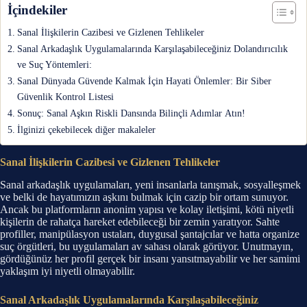
İçindekiler
Sanal İlişkilerin Cazibesi ve Gizlenen Tehlikeler
Sanal Arkadaşlık Uygulamalarında Karşılaşabileceğiniz Dolandırıcılık
ve Suç Yöntemleri:
Sanal Dünyada Güvende Kalmak İçin Hayati Önlemler: Bir Siber
Güvenlik Kontrol Listesi
Sonuç: Sanal Aşkın Riskli Dansında Bilinçli Adımlar Atın!
İlginizi çekebilecek diğer makaleler
Sanal İlişkilerin Cazibesi ve Gizlenen Tehlikeler
Sanal arkadaşlık uygulamaları, yeni insanlarla tanışmak, sosyalleşmek
ve belki de hayatımızın aşkını bulmak için cazip bir ortam sunuyor.
Ancak bu platformların anonim yapısı ve kolay iletişimi, kötü niyetli
kişilerin de rahatça hareket edebileceği bir zemin yaratıyor. Sahte
profiller, manipülasyon ustaları, duygusal şantajcılar ve hatta organize
suç örgütleri, bu uygulamaları av sahası olarak görüyor. Unutmayın,
gördüğünüz her profil gerçek bir insanı yansıtmayabilir ve her samimi
yaklaşım iyi niyetli olmayabilir.
Sanal Arkadaşlık Uygulamalarında Karşılaşabileceğiniz