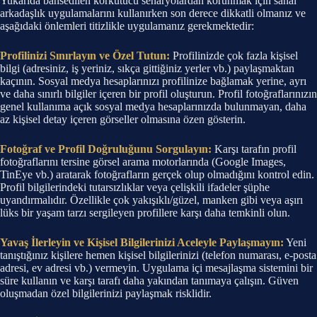
Yukarıda bahsedilen korkutucu senaryolardan korunmak için sanal
arkadaşlık uygulamalarını kullanırken son derece dikkatli olmanız ve
aşağıdaki önlemleri titizlikle uygulamanız gerekmektedir:
Profilinizi Sınırlayın ve Özel Tutun:
Profilinizde çok fazla kişisel
bilgi (adresiniz, iş yeriniz, sıkça gittiğiniz yerler vb.) paylaşmaktan
kaçının. Sosyal medya hesaplarınızı profilinize bağlamak yerine, ayrı
ve daha sınırlı bilgiler içeren bir profil oluşturun. Profil fotoğraflarınızın
genel kullanıma açık sosyal medya hesaplarınızda bulunmayan, daha
az kişisel detay içeren görseller olmasına özen gösterin.
Fotoğraf ve Profil Doğruluğunu Sorgulayın:
Karşı tarafın profil
fotoğraflarını tersine görsel arama motorlarında (Google Images,
TinEye vb.) aratarak fotoğrafların gerçek olup olmadığını kontrol edin.
Profil bilgilerindeki tutarsızlıklar veya çelişkili ifadeler şüphe
uyandırmalıdır. Özellikle çok yakışıklı/güzel, manken gibi veya aşırı
lüks bir yaşam tarzı sergileyen profillere karşı daha temkinli olun.
Yavaş İlerleyin ve Kişisel Bilgilerinizi Aceleyle Paylaşmayın:
Yeni
tanıştığınız kişilere hemen kişisel bilgilerinizi (telefon numarası, e-posta
adresi, ev adresi vb.) vermeyin. Uygulama içi mesajlaşma sistemini bir
süre kullanın ve karşı tarafı daha yakından tanımaya çalışın. Güven
oluşmadan özel bilgilerinizi paylaşmak risklidir.