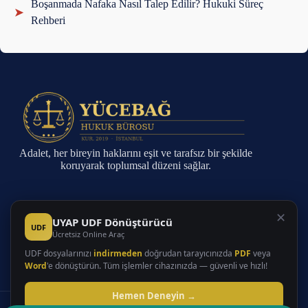
Boşanmada Nafaka Nasıl Talep Edilir? Hukuki Süreç
➤
Rehberi
Adalet, her bireyin haklarını eşit ve tarafsız bir şekilde
koruyarak toplumsal düzeni sağlar.
Sayfalar
✕
UYAP UDF Dönüştürücü
UDF
Ücretsiz Online Araç
Anasayfa
Faaliyet Alanları
UDF dosyalarınızı
indirmeden
doğrudan tarayıcınızda
PDF
veya
Hakkında
Word
'e dönüştürün. Tüm işlemler cihazınızda — güvenli ve hızlı!
İletişim
Makaleler
Hemen Deneyin →
Copyright © 2026 - Tüm Hakları Saklıdır