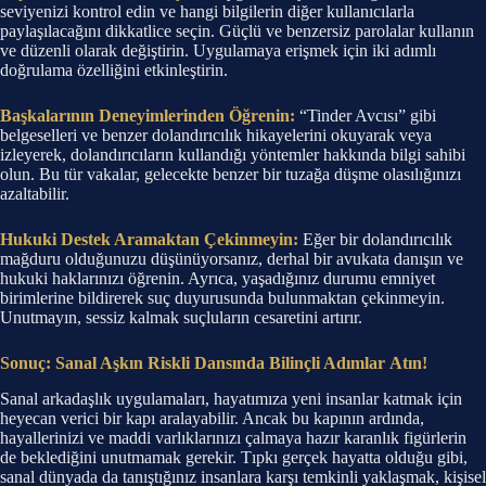
seviyenizi kontrol edin ve hangi bilgilerin diğer kullanıcılarla
paylaşılacağını dikkatlice seçin. Güçlü ve benzersiz parolalar kullanın
ve düzenli olarak değiştirin. Uygulamaya erişmek için iki adımlı
doğrulama özelliğini etkinleştirin.
Başkalarının Deneyimlerinden Öğrenin:
“Tinder Avcısı” gibi
belgeselleri ve benzer dolandırıcılık hikayelerini okuyarak veya
izleyerek, dolandırıcıların kullandığı yöntemler hakkında bilgi sahibi
olun. Bu tür vakalar, gelecekte benzer bir tuzağa düşme olasılığınızı
azaltabilir.
Hukuki Destek Aramaktan Çekinmeyin:
Eğer bir dolandırıcılık
mağduru olduğunuzu düşünüyorsanız, derhal bir avukata danışın ve
hukuki haklarınızı öğrenin. Ayrıca, yaşadığınız durumu emniyet
birimlerine bildirerek suç duyurusunda bulunmaktan çekinmeyin.
Unutmayın, sessiz kalmak suçluların cesaretini artırır.
Sonuç: Sanal Aşkın Riskli Dansında Bilinçli Adımlar Atın!
Sanal arkadaşlık uygulamaları, hayatımıza yeni insanlar katmak için
heyecan verici bir kapı aralayabilir. Ancak bu kapının ardında,
hayallerinizi ve maddi varlıklarınızı çalmaya hazır karanlık figürlerin
de beklediğini unutmamak gerekir. Tıpkı gerçek hayatta olduğu gibi,
sanal dünyada da tanıştığınız insanlara karşı temkinli yaklaşmak, kişisel