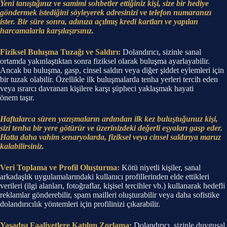
Yeni tanıştığınız ve samimi sohbetler ettiğiniz kişi, size bir hediye
göndermek istediğini söyleyerek adresinizi ve telefon numaranızı
ister. Bir süre sonra, adınıza açılmış kredi kartları ve yapılan
harcamalarla karşılaşırsınız.
Fiziksel Buluşma Tuzağı ve Saldırı:
Dolandırıcı, sizinle sanal
ortamda yakınlaştıktan sonra fiziksel olarak buluşma ayarlayabilir.
Ancak bu buluşma, gasp, cinsel saldırı veya diğer şiddet eylemleri için
bir tuzak olabilir. Özellikle ilk buluşmalarda tenha yerleri tercih eden
veya ısrarcı davranan kişilere karşı şüpheci yaklaşmak hayati
önem taşır.
Haftalarca süren yazışmaların ardından ilk kez buluştuğunuz kişi,
sizi tenha bir yere götürür ve üzerinizdeki değerli eşyaları gasp eder.
Hatta daha vahim senaryolarda, fiziksel veya cinsel saldırıya maruz
kalabilirsiniz.
Veri Toplama ve Profil Oluşturma:
Kötü niyetli kişiler, sanal
arkadaşlık uygulamalarındaki kullanıcı profillerinden elde ettikleri
verileri (ilgi alanları, fotoğraflar, kişisel tercihler vb.) kullanarak hedefli
reklamlar gönderebilir, spam mailleri oluşturabilir veya daha sofistike
dolandırıcılık yöntemleri için profilinizi çıkarabilir.
Yasadışı Faaliyetlere Katılım Zorlama:
Dolandırıcı, sizinle duygusal