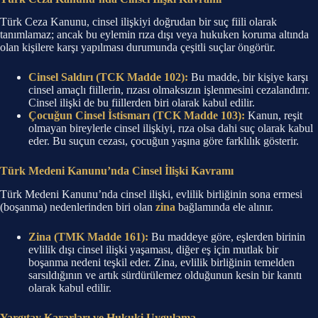
Türk Ceza Kanunu, cinsel ilişkiyi doğrudan bir suç fiili olarak
tanımlamaz; ancak bu eylemin rıza dışı veya hukuken koruma altında
olan kişilere karşı yapılması durumunda çeşitli suçlar öngörür.
Cinsel Saldırı (TCK Madde 102):
Bu madde, bir kişiye karşı
cinsel amaçlı fiillerin, rızası olmaksızın işlenmesini cezalandırır.
Cinsel ilişki de bu fiillerden biri olarak kabul edilir.
Çocuğun Cinsel İstismarı (TCK Madde 103):
Kanun, reşit
olmayan bireylerle cinsel ilişkiyi, rıza olsa dahi suç olarak kabul
eder. Bu suçun cezası, çocuğun yaşına göre farklılık gösterir.
Türk Medeni Kanunu’nda Cinsel İlişki Kavramı
Türk Medeni Kanunu’nda cinsel ilişki, evlilik birliğinin sona ermesi
(boşanma) nedenlerinden biri olan
zina
bağlamında ele alınır.
Zina (TMK Madde 161):
Bu maddeye göre, eşlerden birinin
evlilik dışı cinsel ilişki yaşaması, diğer eş için mutlak bir
boşanma nedeni teşkil eder. Zina, evlilik birliğinin temelden
sarsıldığının ve artık sürdürülemez olduğunun kesin bir kanıtı
olarak kabul edilir.
Yargıtay Kararları ve Hukuki Uygulama