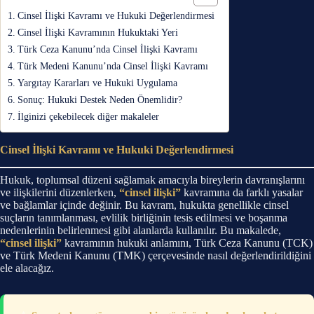
Cinsel İlişki Kavramı ve Hukuki Değerlendirmesi
Cinsel İlişki Kavramının Hukuktaki Yeri
Türk Ceza Kanunu’nda Cinsel İlişki Kavramı
Türk Medeni Kanunu’nda Cinsel İlişki Kavramı
Yargıtay Kararları ve Hukuki Uygulama
Sonuç: Hukuki Destek Neden Önemlidir?
İlginizi çekebilecek diğer makaleler
Cinsel İlişki Kavramı ve Hukuki Değerlendirmesi
Hukuk, toplumsal düzeni sağlamak amacıyla bireylerin davranışlarını
ve ilişkilerini düzenlerken,
“cinsel ilişki”
kavramına da farklı yasalar
ve bağlamlar içinde değinir. Bu kavram, hukukta genellikle cinsel
suçların tanımlanması, evlilik birliğinin tesis edilmesi ve boşanma
nedenlerinin belirlenmesi gibi alanlarda kullanılır. Bu makalede,
“cinsel ilişki”
kavramının hukuki anlamını, Türk Ceza Kanunu (TCK)
ve Türk Medeni Kanunu (TMK) çerçevesinde nasıl değerlendirildiğini
ele alacağız.