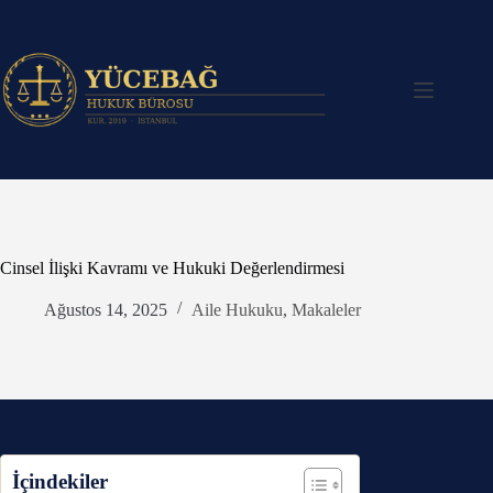
Skip
to
content
Cinsel İlişki Kavramı ve Hukuki Değerlendirmesi
Ağustos 14, 2025
Aile Hukuku
,
Makaleler
İçindekiler