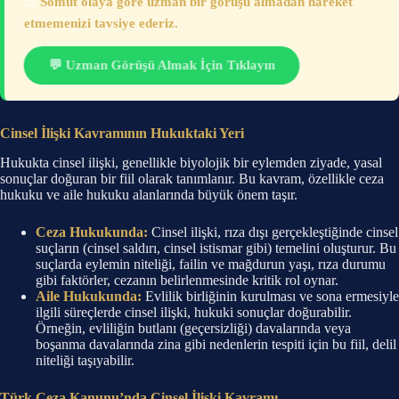
⚠️
Somut olaya göre uzman bir görüşü almadan hareket
etmemenizi tavsiye ederiz.
💬 Uzman Görüşü Almak İçin Tıklayın
Cinsel İlişki Kavramının Hukuktaki Yeri
Hukukta cinsel ilişki, genellikle biyolojik bir eylemden ziyade, yasal
sonuçlar doğuran bir fiil olarak tanımlanır. Bu kavram, özellikle ceza
hukuku ve aile hukuku alanlarında büyük önem taşır.
Ceza Hukukunda:
Cinsel ilişki, rıza dışı gerçekleştiğinde cinsel
suçların (cinsel saldırı, cinsel istismar gibi) temelini oluşturur. Bu
suçlarda eylemin niteliği, failin ve mağdurun yaşı, rıza durumu
gibi faktörler, cezanın belirlenmesinde kritik rol oynar.
Aile Hukukunda:
Evlilik birliğinin kurulması ve sona ermesiyle
ilgili süreçlerde cinsel ilişki, hukuki sonuçlar doğurabilir.
Örneğin, evliliğin butlanı (geçersizliği) davalarında veya
boşanma davalarında zina gibi nedenlerin tespiti için bu fiil, delil
niteliği taşıyabilir.
Türk Ceza Kanunu’nda Cinsel İlişki Kavramı