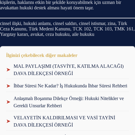
kişilerin, haklarını etkin bir şekilde koruyabilmek için uzman bir
avukattan hukuki destek alması hayati önem taşır.
cinsel ilişki, hukuki anlamı, cinsel saldırı, cinsel istismar, zina, Türk
Ceza Kanunu, Türk Medeni Kanunu, TCK 102, TCK 103, TMK 161,
Yargıtay kararı, avukat, ceza hukuku, aile hukuku
İlginizi çekebilecek diğer makaleler
MAL PAYLAŞIMI (TASVİYE, KATILMA ALACAĞI)
➤
DAVA DİLEKÇESİ ÖRNEĞİ
➤
İhbar Süresi Ne Kadar? İş Hukukunda İhbar Süresi Rehberi
Anlaşmalı Boşanma Dilekçe Örneği: Hukuki Nitelikler ve
➤
Gerekli Unsurlar Rehberi
VELAYETİN KALDIRILMASI VE VASİ TAYİNİ
➤
DAVA DİLEKÇESİ ÖRNEĞİ