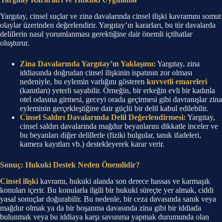
Yargıtay, cinsel suçlar ve zina davalarında cinsel ilişki kavramını somut
olaylar üzerinden değerlendirir. Yargıtay’ın kararları, bu tür davalarda
delillerin nasıl yorumlanması gerektiğine dair önemli içtihatlar
oluşturur.
Zina Davalarında Yargıtay’ın Yaklaşımı:
Yargıtay, zina
iddiasında doğrudan cinsel ilişkinin ispatının zor olması
nedeniyle, bu eylemin varlığını gösteren
kuvvetli emareleri
(kanıtları) yeterli sayabilir. Örneğin, bir erkeğin evli bir kadınla
otel odasına girmesi, geceyi orada geçirmesi gibi davranışlar zina
eyleminin gerçekleştiğine dair güçlü bir delil kabul edilebilir.
Cinsel Saldırı Davalarında Delil Değerlendirmesi:
Yargıtay,
cinsel saldırı davalarında mağdur beyanlarını dikkatle inceler ve
bu beyanları diğer delillerle (fiziki bulgular, tanık ifadeleri,
kamera kayıtları vb.) destekleyerek karar verir.
Sonuç: Hukuki Destek Neden Önemlidir?
Cinsel ilişki
kavramı, hukuki alanda son derece hassas ve karmaşık
konuları içerir. Bu konularla ilgili bir hukuki süreçte yer almak, ciddi
yasal sonuçlar doğurabilir. Bu nedenle, bir ceza davasında sanık veya
mağdur olmak ya da bir boşanma davasında zina gibi bir iddiada
bulunmak veya bu iddiaya karşı savunma yapmak durumunda olan