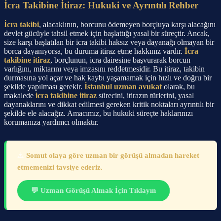
İcra Takibine İtiraz: Hukuki ve Ayrıntılı Rehber
İcra takibi
, alacaklının, borcunu ödemeyen borçluya karşı alacağını
devlet gücüyle tahsil etmek için başlattığı yasal bir süreçtir. Ancak,
size karşı başlatılan bir icra takibi haksız veya dayanağı olmayan bir
borca dayanıyorsa, bu duruma itiraz etme hakkınız vardır.
İcra
takibine itiraz
, borçlunun, icra dairesine başvurarak borcun
varlığını, miktarını veya imzasını reddetmesidir. Bu itiraz, takibin
durmasına yol açar ve hak kaybı yaşamamak için hızlı ve doğru bir
şekilde yapılması gerekir.
İstanbul uzman avukat
olarak, bu
makalede
icra takibine itiraz
sürecini, itirazın türlerini, yasal
dayanaklarını ve dikkat edilmesi gereken kritik noktaları ayrıntılı bir
şekilde ele alacağız. Amacımız, bu hukuki süreçte haklarınızı
korumanıza yardımcı olmaktır.
⚠️
Somut olaya göre uzman bir görüşü almadan hareket
etmemenizi tavsiye ederiz.
💬 Uzman Görüşü Almak İçin Tıklayın