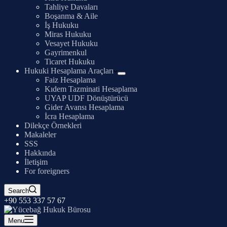
Tahliye Davaları
Boşanma & Aile
İş Hukuku
Miras Hukuku
Vesayet Hukuku
Gayrimenkul
Ticaret Hukuku
Hukuki Hesaplama Araçları
Faiz Hesaplama
Kıdem Tazminati Hesaplama
UYAP UDF Dönüştürücü
Gider Avansı Hesaplama
İcra Hesaplama
Dilekçe Örnekleri
Makaleler
SSS
Hakkında
İletişim
For foreigners
Search
+90 553 337 57 67
Menu