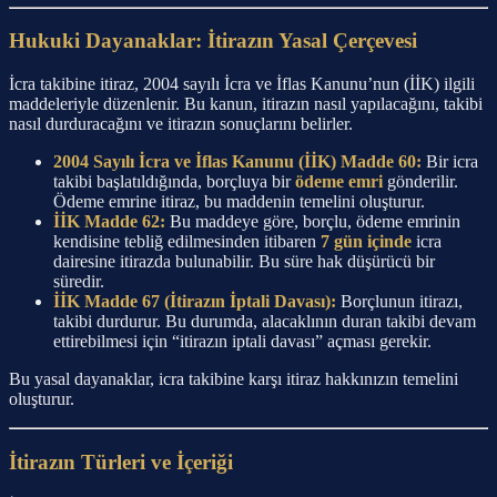
Hukuki Dayanaklar: İtirazın Yasal Çerçevesi
İcra takibine itiraz, 2004 sayılı İcra ve İflas Kanunu’nun (İİK) ilgili
maddeleriyle düzenlenir. Bu kanun, itirazın nasıl yapılacağını, takibi
nasıl durduracağını ve itirazın sonuçlarını belirler.
2004 Sayılı İcra ve İflas Kanunu (İİK) Madde 60:
Bir icra
takibi başlatıldığında, borçluya bir
ödeme emri
gönderilir.
Ödeme emrine itiraz, bu maddenin temelini oluşturur.
İİK Madde 62:
Bu maddeye göre, borçlu, ödeme emrinin
kendisine tebliğ edilmesinden itibaren
7 gün içinde
icra
dairesine itirazda bulunabilir. Bu süre hak düşürücü bir
süredir.
İİK Madde 67 (İtirazın İptali Davası):
Borçlunun itirazı,
takibi durdurur. Bu durumda, alacaklının duran takibi devam
ettirebilmesi için “itirazın iptali davası” açması gerekir.
Bu yasal dayanaklar, icra takibine karşı itiraz hakkınızın temelini
oluşturur.
İtirazın Türleri ve İçeriği