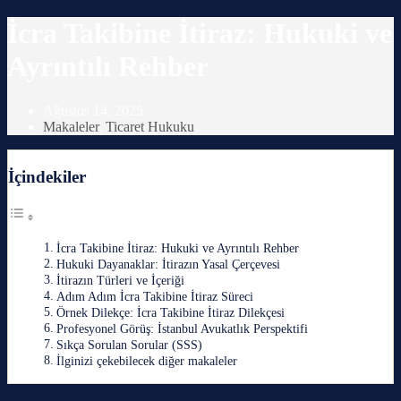
İcra Takibine İtiraz: Hukuki ve
Ayrıntılı Rehber
Ağustos 14, 2025
Makaleler
,
Ticaret Hukuku
İçindekiler
İcra Takibine İtiraz: Hukuki ve Ayrıntılı Rehber
Hukuki Dayanaklar: İtirazın Yasal Çerçevesi
İtirazın Türleri ve İçeriği
Adım Adım İcra Takibine İtiraz Süreci
Örnek Dilekçe: İcra Takibine İtiraz Dilekçesi
Profesyonel Görüş: İstanbul Avukatlık Perspektifi
Sıkça Sorulan Sorular (SSS)
İlginizi çekebilecek diğer makaleler