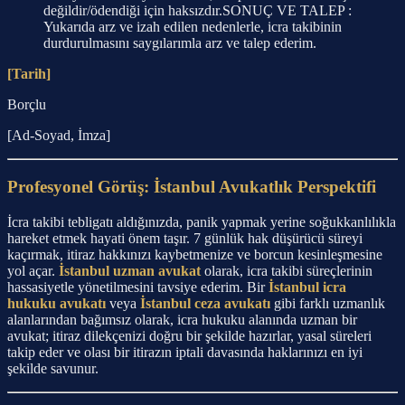
değildir/ödendiği için haksızdır.SONUÇ VE TALEP :
Yukarıda arz ve izah edilen nedenlerle, icra takibinin
durdurulmasını saygılarımla arz ve talep ederim.
[Tarih]
Borçlu
[Ad-Soyad, İmza]
Profesyonel Görüş: İstanbul Avukatlık Perspektifi
İcra takibi tebligatı aldığınızda, panik yapmak yerine soğukkanlılıkla
hareket etmek hayati önem taşır. 7 günlük hak düşürücü süreyi
kaçırmak, itiraz hakkınızı kaybetmenize ve borcun kesinleşmesine
yol açar.
İstanbul uzman avukat
olarak, icra takibi süreçlerinin
hassasiyetle yönetilmesini tavsiye ederim. Bir
İstanbul icra
hukuku avukatı
veya
İstanbul ceza avukatı
gibi farklı uzmanlık
alanlarından bağımsız olarak, icra hukuku alanında uzman bir
avukat; itiraz dilekçenizi doğru bir şekilde hazırlar, yasal süreleri
takip eder ve olası bir itirazın iptali davasında haklarınızı en iyi
şekilde savunur.