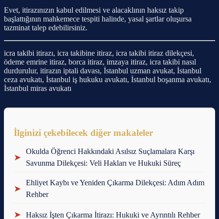
Evet, itirazınızın kabul edilmesi ve alacaklının haksız takip
başlattığının mahkemece tespiti halinde, yasal şartlar oluşursa
tazminat talep edebilirsiniz.
icra takibi itirazı, icra takibine itiraz, icra takibi itiraz dilekçesi,
ödeme emrine itiraz, borca itiraz, imzaya itiraz, icra takibi nasıl
durdurulur, itirazın iptali davası, İstanbul uzman avukat, İstanbul
ceza avukatı, İstanbul iş hukuku avukatı, İstanbul boşanma avukatı,
İstanbul miras avukatı
İlginizi çekebilecek diğer makaleler
Okulda Öğrenci Hakkındaki Asılsız Suçlamalara Karşı
➤
Savunma Dilekçesi: Veli Hakları ve Hukuki Süreç
Ehliyet Kaybı ve Yeniden Çıkarma Dilekçesi: Adım Adım
➤
Rehber
➤
Haksız İşten Çıkarma İtirazı: Hukuki ve Ayrıntılı Rehber