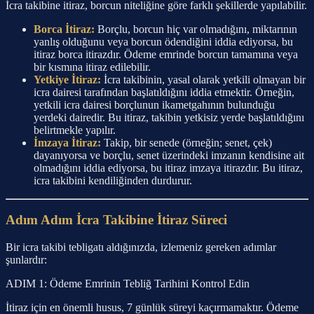
İcra takibine itiraz, borcun niteliğine göre farklı şekillerde yapılabilir.
Borca İtiraz:
Borçlu, borcun hiç var olmadığını, miktarının
yanlış olduğunu veya borcun ödendiğini iddia ediyorsa, bu
itiraz borca itirazdır. Ödeme emrinde borcun tamamına veya
bir kısmına itiraz edilebilir.
Yetkiye İtiraz:
İcra takibinin, yasal olarak yetkili olmayan bir
icra dairesi tarafından başlatıldığını iddia etmektir. Örneğin,
yetkili icra dairesi borçlunun ikametgahının bulunduğu
yerdeki dairedir. Bu itiraz, takibin yetkisiz yerde başlatıldığını
belirtmekle yapılır.
İmzaya İtiraz:
Takip, bir senede (örneğin; senet, çek)
dayanıyorsa ve borçlu, senet üzerindeki imzanın kendisine ait
olmadığını iddia ediyorsa, bu itiraz imzaya itirazdır. Bu itiraz,
icra takibini kendiliğinden durdurur.
Adım Adım İcra Takibine İtiraz Süreci
Bir icra takibi tebligatı aldığınızda, izlemeniz gereken adımlar
şunlardır:
ADIM 1: Ödeme Emrinin Tebliğ Tarihini Kontrol Edin
İtiraz için en önemli husus, 7 günlük süreyi kaçırmamaktır. Ödeme