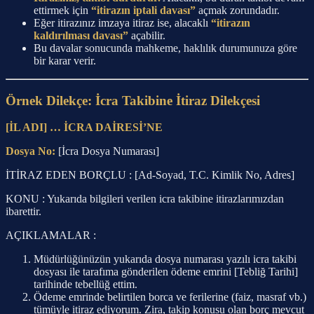
ettirmek için
“itirazın iptali davası”
açmak zorundadır.
Eğer itirazınız imzaya itiraz ise, alacaklı
“itirazın
kaldırılması davası”
açabilir.
Bu davalar sonucunda mahkeme, haklılık durumunuza göre
bir karar verir.
Örnek Dilekçe: İcra Takibine İtiraz Dilekçesi
[İL ADI] … İCRA DAİRESİ’NE
Dosya No:
[İcra Dosya Numarası]
İTİRAZ EDEN BORÇLU : [Ad-Soyad, T.C. Kimlik No, Adres]
KONU : Yukarıda bilgileri verilen icra takibine itirazlarımızdan
ibarettir.
AÇIKLAMALAR :
Müdürlüğünüzün yukarıda dosya numarası yazılı icra takibi
dosyası ile tarafıma gönderilen ödeme emrini [Tebliğ Tarihi]
tarihinde tebellüğ ettim.
Ödeme emrinde belirtilen borca ve ferilerine (faiz, masraf vb.)
tümüyle itiraz ediyorum. Zira, takip konusu olan borç mevcut