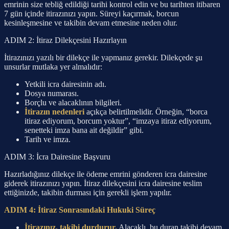
emrinin size tebliğ edildiği tarihi kontrol edin ve bu tarihten itibaren
7 gün içinde itirazınızı yapın. Süreyi kaçırmak, borcun
kesinleşmesine ve takibin devam etmesine neden olur.
ADIM 2: İtiraz Dilekçesini Hazırlayın
İtirazınızı yazılı bir dilekçe ile yapmanız gerekir. Dilekçede şu
unsurlar mutlaka yer almalıdır:
Yetkili icra dairesinin adı.
Dosya numarası.
Borçlu ve alacaklının bilgileri.
İtirazın nedenleri
açıkça belirtilmelidir. Örneğin, “borca
itiraz ediyorum, borcum yoktur”, “imzaya itiraz ediyorum,
senetteki imza bana ait değildir” gibi.
Tarih ve imza.
ADIM 3: İcra Dairesine Başvuru
Hazırladığınız dilekçe ile ödeme emrini gönderen icra dairesine
giderek itirazınızı yapın. İtiraz dilekçesini icra dairesine teslim
ettiğinizde, takibin durması için gerekli işlem yapılır.
ADIM 4: İtiraz Sonrasındaki Hukuki Süreç
İtirazınız, takibi durdurur.
Alacaklı, bu duran takibi devam