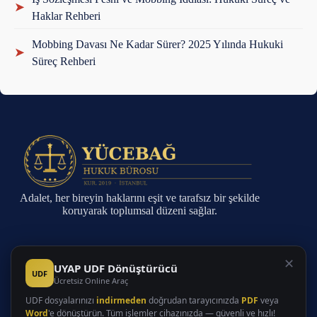
➤
Haklar Rehberi
Mobbing Davası Ne Kadar Sürer? 2025 Yılında Hukuki
➤
Süreç Rehberi
Adalet, her bireyin haklarını eşit ve tarafsız bir şekilde
koruyarak toplumsal düzeni sağlar.
Sayfalar
✕
UYAP UDF Dönüştürücü
UDF
Ücretsiz Online Araç
Anasayfa
Faaliyet Alanları
UDF dosyalarınızı
indirmeden
doğrudan tarayıcınızda
PDF
veya
Hakkında
Word
'e dönüştürün. Tüm işlemler cihazınızda — güvenli ve hızlı!