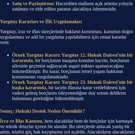
Satış ve Paylaştırma:
Haczedilen malların açık artırma yoluyla
satılması ve elde edilen paranın alacaklıya ödenmesidir.
Yargıtay Kararları ve İİK Uygulamaları
Yargıtay, icra ve iflas süreçlerinde hakların korunması, kanunun doğru
uygulanması ve adil bir yargılama yapılabilmesi için emsal kararlar
verir.
Örnek Yargıtay Kararı:
Yargıtay 12. Hukuk Dairesi’nin bir
kararında
, bir borçlunun maaşına konulan haczin, borçlunun
ailesinin geçimini sağlayacak asgari miktarı aşamayacağına
hükmedilmiştir. Bu karar, borçlunun temel yaşam hakkının
korunmasını vurgulamaktadır.
Örnek Yargıtay Kararı:
Yargıtay 23. Hukuk Dairesi’nin bir
başka kararında
, bir tacirin iflasına karar verilebilmesi için
vadesi gelmiş borçlarını ödeyemediğine dair somut delillerin
bulunması gerektiğine hükmedilmiştir.
Sonuç: Hukuki Destek Neden Önemlidir?
İcra ve İflas Kanunu
, hem alacaklılar hem de borçlular için karmaşık
ve teknik detaylar içeren bir alandır. Bu süreçlerde atılacak yanlış bir
adım, telafisi güç hak kayıplarına yol açabilir. Alacaklıların alacaklarını