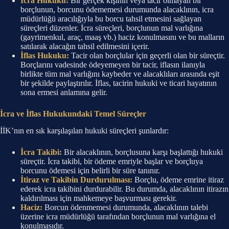
İcra Hukuku:
Bir gerçek kişinin veya tacir olmayan bir
borçlunun, borcunu ödememesi durumunda alacaklının, icra
müdürlüğü aracılığıyla bu borcu tahsil etmesini sağlayan
süreçleri düzenler. İcra süreçleri, borçlunun mal varlığına
(gayrimenkul, araç, maaş vb.) haciz konulmasını ve bu malların
satılarak alacağın tahsil edilmesini içerir.
İflas Hukuku:
Tacir olan borçlular için geçerli olan bir süreçtir.
Borçlarını vadesinde ödeyemeyen bir tacir, iflasın ilanıyla
birlikte tüm mal varlığını kaybeder ve alacaklıları arasında eşit
bir şekilde paylaştırılır. İflas, tacirin hukuki ve ticari hayatının
sona ermesi anlamına gelir.
İcra ve İflas Hukukundaki Temel Süreçler
İİK’nın en sık karşılaşılan hukuki süreçleri şunlardır:
İcra Takibi:
Bir alacaklının, borçlusuna karşı başlattığı hukuki
süreçtir. İcra takibi, bir ödeme emriyle başlar ve borçluya
borcunu ödemesi için belirli bir süre tanınır.
İtiraz ve Takibin Durdurulması:
Borçlu, ödeme emrine itiraz
ederek icra takibini durdurabilir. Bu durumda, alacaklının itirazın
kaldırılması için mahkemeye başvurması gerekir.
Haciz:
Borcun ödenmemesi durumunda, alacaklının talebi
üzerine icra müdürlüğü tarafından borçlunun mal varlığına el
konulmasıdır.