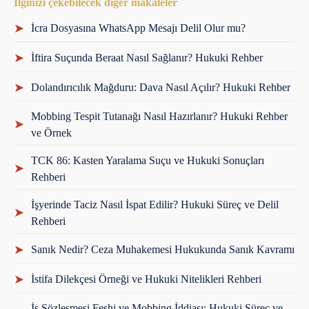
İlginizi çekebilecek diğer makaleler
➤
İcra Dosyasına WhatsApp Mesajı Delil Olur mu?
➤
İftira Suçunda Beraat Nasıl Sağlanır? Hukuki Rehber
➤
Dolandırıcılık Mağduru: Dava Nasıl Açılır? Hukuki Rehber
Mobbing Tespit Tutanağı Nasıl Hazırlanır? Hukuki Rehber
➤
ve Örnek
TCK 86: Kasten Yaralama Suçu ve Hukuki Sonuçları
➤
Rehberi
İşyerinde Taciz Nasıl İspat Edilir? Hukuki Süreç ve Delil
➤
Rehberi
➤
Sanık Nedir? Ceza Muhakemesi Hukukunda Sanık Kavramı
➤
İstifa Dilekçesi Örneği ve Hukuki Nitelikleri Rehberi
İş Sözleşmesi Feshi ve Mobbing İddiası: Hukuki Süreç ve