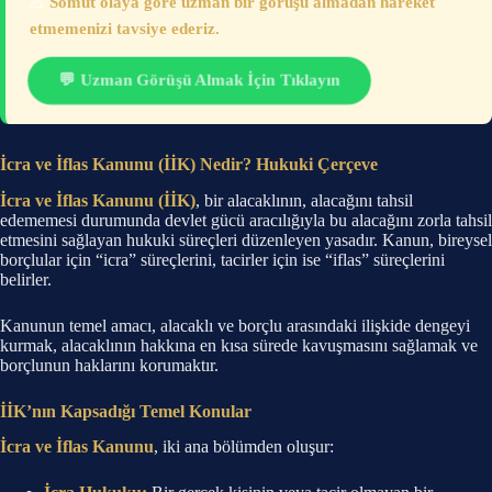
⚠️
Somut olaya göre uzman bir görüşü almadan hareket
etmemenizi tavsiye ederiz.
💬 Uzman Görüşü Almak İçin Tıklayın
İcra ve İflas Kanunu (İİK) Nedir? Hukuki Çerçeve
İcra ve İflas Kanunu (İİK)
, bir alacaklının, alacağını tahsil
edememesi durumunda devlet gücü aracılığıyla bu alacağını zorla tahsil
etmesini sağlayan hukuki süreçleri düzenleyen yasadır. Kanun, bireysel
borçlular için “icra” süreçlerini, tacirler için ise “iflas” süreçlerini
belirler.
Kanunun temel amacı, alacaklı ve borçlu arasındaki ilişkide dengeyi
kurmak, alacaklının hakkına en kısa sürede kavuşmasını sağlamak ve
borçlunun haklarını korumaktır.
İİK’nın Kapsadığı Temel Konular
İcra ve İflas Kanunu
, iki ana bölümden oluşur: