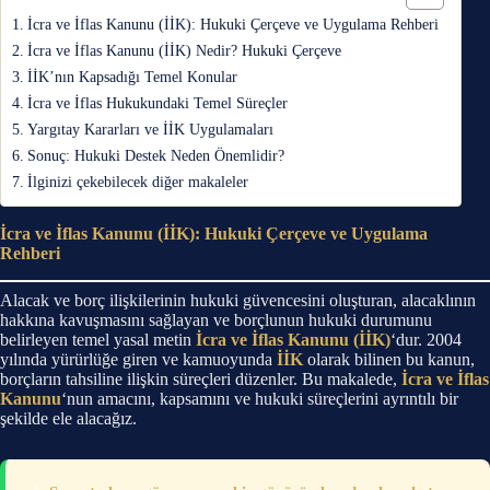
İcra ve İflas Kanunu (İİK): Hukuki Çerçeve ve Uygulama Rehberi
İcra ve İflas Kanunu (İİK) Nedir? Hukuki Çerçeve
İİK’nın Kapsadığı Temel Konular
İcra ve İflas Hukukundaki Temel Süreçler
Yargıtay Kararları ve İİK Uygulamaları
Sonuç: Hukuki Destek Neden Önemlidir?
İlginizi çekebilecek diğer makaleler
İcra ve İflas Kanunu (İİK): Hukuki Çerçeve ve Uygulama
Rehberi
Alacak ve borç ilişkilerinin hukuki güvencesini oluşturan, alacaklının
hakkına kavuşmasını sağlayan ve borçlunun hukuki durumunu
belirleyen temel yasal metin
İcra ve İflas Kanunu (İİK)
‘dur. 2004
yılında yürürlüğe giren ve kamuoyunda
İİK
olarak bilinen bu kanun,
borçların tahsiline ilişkin süreçleri düzenler. Bu makalede,
İcra ve İflas
Kanunu
‘nun amacını, kapsamını ve hukuki süreçlerini ayrıntılı bir
şekilde ele alacağız.