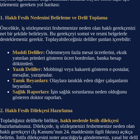
izlemeniz gereken yol haritası:
1. Haklı Fesih Nedenini Belirleme ve Delil Toplama
Öncelikle, iş sözleşmenizi feshetmenize neden olan haklı gerekçenizi
net bir şekilde belirleyin. Bu gerekçeyi somut ve resmi belgelerle
desteklemeniz gerekir. Toplayabileceğiniz deliller şunları içerebilir:
Maddi Deliller:
Ödenmeyen fazla mesai ücretlerini, eksik
yatırılan primleri gösteren ücret bordroları, banka hesap
dökümleri.
Yazılı Deliller:
Mobbingi veya hakareti gösteren e-postalar,
mesajlar, yazışmalar.
Tanık Beyanları:
Olaylara tanıklık eden diğer çalışanların
beyanları.
Sağlık Raporları:
İşin sağlık sorunlarına neden olduğunu
gösteren doktor raporları.
2. Haklı Fesih Dilekçesi Hazırlama
Topladığınız delillerle birlikte,
haklı nedenle fesih dilekçesi
hazırlamalısınız. Dilekçede, iş sözleşmenizi feshetmenize neden olan
haklı gerekçeyi (İş Kanunu’nun 24. maddesinin ilgili fıkrası) açıkça
belirtin. İstifa dilekçesini noter aracılığıyla göndermeniz, yasal bir delil