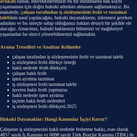
avukatı
olarak, müvekkillerimizin bu tür durumlarda hak kaybı
yaşamaması için doğru hukuki adımları atmasını sağlamaktayız. Bu
makalede,
çalışan tarafından iş sözleşmesinin feshi ve tazminat
talebi
nin nasıl yapılacağını, hukuki dayanaklarını, izlenmesi gereken
adımları ve bu süreçte sahip olduğunuz hakları detaylı bir şekilde ele
alacağız. Amacımız, hukuki haklarınızı bilmenizi ve mağduriyet
yaşamadan bu süreci yönetebilmenizi sağlamaktır.
Arama Trendleri ve Anahtar Kelimeler
çalışan tarafından iş sözleşmesinin feshi ve tazminat talebi
iş sözleşmesi feshi dilekçe örneği
haklı nedenle fesih dilekçesi
çalışan haklı fesih
işten ayrılma tazminat
iş sözleşmesi feshi tazminat talebi
işveren haklı fesih yapmazsa
haklı nedenle işten ayrılma
işçinin haklı fesih nedenleri
iş sözleşmesi feshi dilekçesi 2025
Hukuki Dayanaklar: Hangi Kanunlar İşçiyi Korur?
Çalışanın iş sözleşmesini haklı nedenle feshetme hakkı, esas olarak
4857 sayılı İş Kanunu ve 6098 sayılı Türk Borçlar Kanunu (TBK) ile