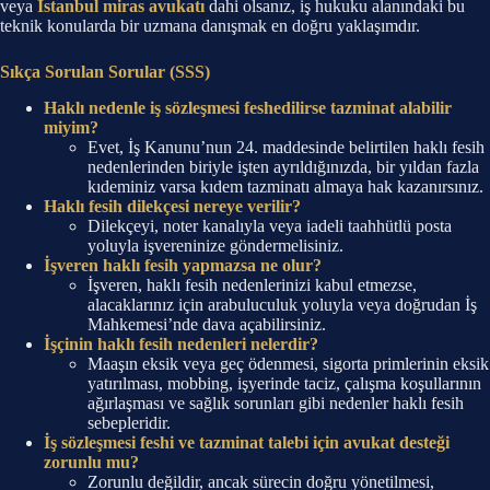
veya
İstanbul miras avukatı
dahi olsanız, iş hukuku alanındaki bu
teknik konularda bir uzmana danışmak en doğru yaklaşımdır.
Sıkça Sorulan Sorular (SSS)
Haklı nedenle iş sözleşmesi feshedilirse tazminat alabilir
miyim?
Evet, İş Kanunu’nun 24. maddesinde belirtilen haklı fesih
nedenlerinden biriyle işten ayrıldığınızda, bir yıldan fazla
kıdeminiz varsa kıdem tazminatı almaya hak kazanırsınız.
Haklı fesih dilekçesi nereye verilir?
Dilekçeyi, noter kanalıyla veya iadeli taahhütlü posta
yoluyla işvereninize göndermelisiniz.
İşveren haklı fesih yapmazsa ne olur?
İşveren, haklı fesih nedenlerinizi kabul etmezse,
alacaklarınız için arabuluculuk yoluyla veya doğrudan İş
Mahkemesi’nde dava açabilirsiniz.
İşçinin haklı fesih nedenleri nelerdir?
Maaşın eksik veya geç ödenmesi, sigorta primlerinin eksik
yatırılması, mobbing, işyerinde taciz, çalışma koşullarının
ağırlaşması ve sağlık sorunları gibi nedenler haklı fesih
sebepleridir.
İş sözleşmesi feshi ve tazminat talebi için avukat desteği
zorunlu mu?
Zorunlu değildir, ancak sürecin doğru yönetilmesi,