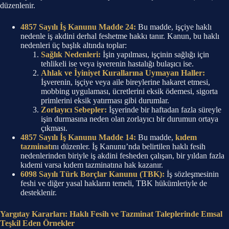
düzenlenir.
4857 Sayılı İş Kanunu Madde 24:
Bu madde, işçiye haklı
nedenle iş akdini derhal feshetme hakkı tanır. Kanun, bu haklı
nedenleri üç başlık altında toplar:
Sağlık Nedenleri:
İşin yapılması, işçinin sağlığı için
tehlikeli ise veya işverenin hastalığı bulaşıcı ise.
Ahlak ve İyiniyet Kurallarına Uymayan Haller:
İşverenin, işçiye veya aile bireylerine hakaret etmesi,
mobbing uygulaması, ücretlerini eksik ödemesi, sigorta
primlerini eksik yatırması gibi durumlar.
Zorlayıcı Sebepler:
İşyerinde bir haftadan fazla süreyle
işin durmasına neden olan zorlayıcı bir durumun ortaya
çıkması.
4857 Sayılı İş Kanunu Madde 14:
Bu madde,
kıdem
tazminatı
nı düzenler. İş Kanunu’nda belirtilen haklı fesih
nedenlerinden biriyle iş akdini fesheden çalışan, bir yıldan fazla
kıdemi varsa kıdem tazminatına hak kazanır.
6098 Sayılı Türk Borçlar Kanunu (TBK):
İş sözleşmesinin
feshi ve diğer yasal hakların temeli, TBK hükümleriyle de
desteklenir.
Yargıtay Kararları: Haklı Fesih ve Tazminat Taleplerinde Emsal
Teşkil Eden Örnekler