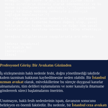
örneğin, "Son [Süre: 6 ay, 1 yıl] içinde fazla 
mesai ücretlerim düzenli olarak ödenmemiştir ve bu 
durum iş sözleşmesine aykırıdır.", "İşyerinizde 
maruz kaldığım mobbing nedeniyle psikolojik 
sağlığım bozulmuştur."]

3.  Yukarıda açıklanan nedenlerle, iş sözleşmemi 
haklı nedenle feshetme hakkım doğmuş olup, yasal 
haklarım olan kıdem tazminatı ve diğer tüm yasal 
alacaklarımın tarafıma ödenmesini talep etmekteyim.

Gereğini bilgilerinize saygılarımla arz ederim.

[Adınız Soyadınız]

[TC Kimlik No]

[Adresiniz]

Profesyonel Görüş: Bir Avukatın Gözünden
İş sözleşmesinin haklı nedenle feshi, doğru yönetilmediği takdirde
kıdem tazminatı hakkının kaybedilmesine neden olabilir. Bir
İstanbul
uzman avukat
olarak, müvekkillerime bu süreçte duygusal kararlar
almamalarını, tüm delilleri toplamalarını ve noter kanalıyla ihtarname
göndererek süreci başlatmalarını öneririm.
Unutmayın, haklı fesih nedenlerinin ispatı, davanızın sonucunu
belirleyen en önemli faktördür. Bu nedenle, bir
İstanbul ceza avukatı