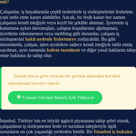
mü?
Çalışanlar, iş hayatlarında çeşitli nedenlerle iş sözleşmelerini feshetme,
yani istifa etme kararı alabilirler. Ancak, bu fesih kararı her zaman
çalışanın kendi isteğiyle veya keyfi bir şekilde alınmaz. İşverenin iş
kanununa aykırı davranışları, çalışma koşullarının ağırlaşması,
ücretlerin ödenmemesi veya mobbing gibi durumlar, çalışanı iş
sözleşmesini
haklı nedenle feshetmeye
zorlayabilir. Bu gibi
durumlarda, çalışan, işten ayrılırken sadece kendi isteğiyle istifa etmiş
sayılmaz, aynı zamanda
kıdem tazminatı
ve diğer yasal haklarını talep
etme hakkına da sahip olur.
⚠️
Somut olaya göre uzman bir görüşü almadan hareket
etmemenizi tavsiye ederiz.
💬 Uzman Görüşü Almak İçin Tıklayın
İstanbul, Türkiye’nin en büyük işgücü piyasasına sahip şehri olarak,
çalışanların iş sözleşmesini feshi ve tazminat talepleriyle ilgili
sorunların en çok yaşandığı yerlerden biridir. Bir
İstanbul iş hukuku