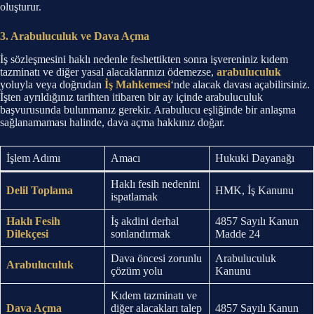
oluşturur.
3. Arabuluculuk ve Dava Açma
İş sözleşmesini haklı nedenle feshettikten sonra işvereniniz kıdem
tazminatı ve diğer yasal alacaklarınızı ödemezse,
arabuluculuk
yoluyla veya doğrudan
İş Mahkemesi
‘nde alacak davası açabilirsiniz.
İşten ayrıldığınız tarihten itibaren bir ay içinde arabuluculuk
başvurusunda bulunmanız gerekir. Arabulucu eşliğinde bir anlaşma
sağlanamaması halinde, dava açma hakkınız doğar.
İşlem Adımı
Amacı
Hukuki Dayanağı
Haklı fesih nedenini
Delil Toplama
HMK, İş Kanunu
ispatlamak
Haklı Fesih
İş akdini derhal
4857 Sayılı Kanun
Dilekçesi
sonlandırmak
Madde 24
Dava öncesi zorunlu
Arabuluculuk
Arabuluculuk
çözüm yolu
Kanunu
Kıdem tazminatı ve
Dava Açma
diğer alacakları talep
4857 Sayılı Kanun