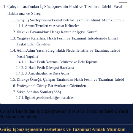
Çalışan Tarafından İş Sözleşmesinin Feshi ve Tazminat Talebi: Yasal
Haklarınız ve Süreç
Giriş: İş Sözleşmesini Feshetmek ve Tazminat Almak Mümkün mü?
Arama Trendleri ve Anahtar Kelimeler
Hukuki Dayanaklar: Hangi Kanunlar İşçiyi Korur?
Yargıtay Kararları: Haklı Fesih ve Tazminat Taleplerinde Emsal
Teşkil Eden Örnekler
Adım Adım Yasal Süreç: Haklı Nedenle İstifa ve Tazminat Talebi
Nasıl Yapılır?
1. Haklı Fesih Nedenini Belirleme ve Delil Toplama
2. Haklı Fesih Dilekçesi Hazırlama
3. Arabuluculuk ve Dava Açma
Dilekçe Örneği: Çalışan Tarafından Haklı Fesih ve Tazminat Talebi
Profesyonel Görüş: Bir Avukatın Gözünden
Sıkça Sorulan Sorular (SSS)
İlginizi çekebilecek diğer makaleler
Çalışan Tarafından İş Sözleşmesinin Feshi ve Tazminat Talebi: Yasal
Haklarınız ve Süreç
Giriş: İş Sözleşmesini Feshetmek ve Tazminat Almak Mümkün