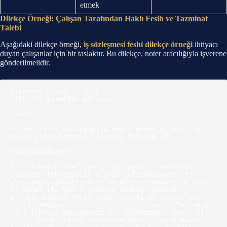
etmek
Dilekçe Örneği: Çalışan Tarafından Haklı Fesih ve Tazminat
Talebi
Aşağıdaki dilekçe örneği,
iş sözleşmesi feshi dilekçe örneği
ihtiyacı
duyan çalışanlar için bir taslaktır. Bu dilekçe, noter aracılığıyla işverene
gönderilmelidir.
[İşveren Şirketin Adı]

[İşveren Şirketin Adresi]

[Tarih]

**KONU:** İş sözleşmemin haklı nedenle feshi ve 
yasal alacaklarımın ödenmesi talebim hk.

**AÇIKLAMALAR:**

1.  Şirketinizde [İşe Giriş Tarihi] tarihinden 
itibaren [Unvanınız] olarak çalışmaktayım. İş 
sözleşmem, [Haklı Fesih Gerekçesi] nedeniyle işbu 
dilekçem ile haklı nedenle feshedilmektedir.

2.  Söz konusu fesih, 4857 sayılı İş Kanunu'nun 
24/II. maddesinin [İlgili Fıkra: örneğin "e" veya 
"f"] fıkrası kapsamında yer almaktadır. Şöyle ki;

    * [Haklı fesih nedeninin detaylı açıklaması: 