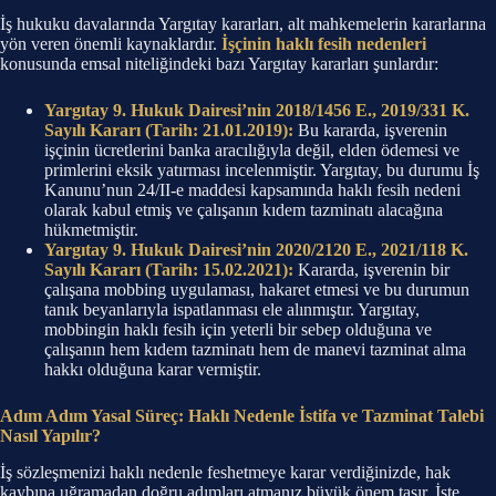
İş hukuku davalarında Yargıtay kararları, alt mahkemelerin kararlarına
yön veren önemli kaynaklardır.
İşçinin haklı fesih nedenleri
konusunda emsal niteliğindeki bazı Yargıtay kararları şunlardır:
Yargıtay 9. Hukuk Dairesi’nin 2018/1456 E., 2019/331 K.
Sayılı Kararı (Tarih: 21.01.2019):
Bu kararda, işverenin
işçinin ücretlerini banka aracılığıyla değil, elden ödemesi ve
primlerini eksik yatırması incelenmiştir. Yargıtay, bu durumu İş
Kanunu’nun 24/II-e maddesi kapsamında haklı fesih nedeni
olarak kabul etmiş ve çalışanın kıdem tazminatı alacağına
hükmetmiştir.
Yargıtay 9. Hukuk Dairesi’nin 2020/2120 E., 2021/118 K.
Sayılı Kararı (Tarih: 15.02.2021):
Kararda, işverenin bir
çalışana mobbing uygulaması, hakaret etmesi ve bu durumun
tanık beyanlarıyla ispatlanması ele alınmıştır. Yargıtay,
mobbingin haklı fesih için yeterli bir sebep olduğuna ve
çalışanın hem kıdem tazminatı hem de manevi tazminat alma
hakkı olduğuna karar vermiştir.
Adım Adım Yasal Süreç: Haklı Nedenle İstifa ve Tazminat Talebi
Nasıl Yapılır?
İş sözleşmenizi haklı nedenle feshetmeye karar verdiğinizde, hak
kaybına uğramadan doğru adımları atmanız büyük önem taşır. İşte