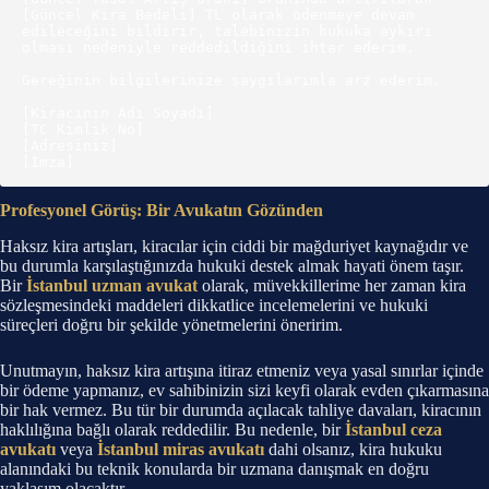
[Güncel Kira Bedeli] TL olarak ödenmeye devam 
edileceğini bildirir, talebinizin hukuka aykırı 
olması nedeniyle reddedildiğini ihtar ederim.

Gereğinin bilgilerinize saygılarımla arz ederim.

[Kiracının Adı Soyadı]

[TC Kimlik No]

[Adresiniz]

Profesyonel Görüş: Bir Avukatın Gözünden
Haksız kira artışları, kiracılar için ciddi bir mağduriyet kaynağıdır ve
bu durumla karşılaştığınızda hukuki destek almak hayati önem taşır.
Bir
İstanbul uzman avukat
olarak, müvekkillerime her zaman kira
sözleşmesindeki maddeleri dikkatlice incelemelerini ve hukuki
süreçleri doğru bir şekilde yönetmelerini öneririm.
Unutmayın, haksız kira artışına itiraz etmeniz veya yasal sınırlar içinde
bir ödeme yapmanız, ev sahibinizin sizi keyfi olarak evden çıkarmasına
bir hak vermez. Bu tür bir durumda açılacak tahliye davaları, kiracının
haklılığına bağlı olarak reddedilir. Bu nedenle, bir
İstanbul ceza
avukatı
veya
İstanbul miras avukatı
dahi olsanız, kira hukuku
alanındaki bu teknik konularda bir uzmana danışmak en doğru
yaklaşım olacaktır.