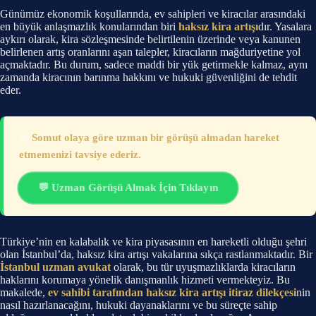
Günümüz ekonomik koşullarında, ev sahipleri ve kiracılar arasındaki
en büyük anlaşmazlık konularından biri
haksız kira artışı
dır. Yasalara
aykırı olarak, kira sözleşmesinde belirtilenin üzerinde veya kanunen
belirlenen artış oranlarını aşan talepler, kiracıların mağduriyetine yol
açmaktadır. Bu durum, sadece maddi bir yük getirmekle kalmaz, aynı
zamanda kiracının barınma hakkını ve hukuki güvenliğini de tehdit
eder.
⚠️
Somut olaya göre uzman bir görüşü almadan hareket
etmemenizi tavsiye ederiz.
💬 Uzman Görüşü Almak İçin Tıklayın
Türkiye’nin en kalabalık ve kira piyasasının en hareketli olduğu şehri
olan İstanbul’da, haksız kira artışı vakalarına sıkça rastlanmaktadır. Bir
İstanbul uzman avukat
olarak, bu tür uyuşmazlıklarda kiracıların
haklarını korumaya yönelik danışmanlık hizmeti vermekteyiz. Bu
makalede,
ev sahibi tarafından haksız kira artışı itiraz dilekçesi
nin
nasıl hazırlanacağını, hukuki dayanaklarını ve bu süreçte sahip