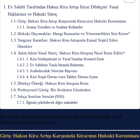
Ev Sahibi Tarafından Haksız Kira Artışı İtiraz Dilekçesi: Yasal
Haklarınız ve Hukuki Süreç
Giriş: Haksız Kira Artışı Karşısında Kiracının Hukuki Korunması
Arama Trendleri ve Anahtar Kelimeler
Hukuki Dayanaklar: Hangi Kanunlar ve Yönetmelikler Sizi Korur?
Yargıtay Kararları: Haksız Kira Artışında Emsal Teşkil Eden
Örnekler
Adım Adım Yasal Süreç: Haksız Kira Artışına Nasıl İtiraz Edilir?
1. Kira Sözleşmesini ve Yasal Sınırları Kontrol Etme
2. Ev Sahibine Yazılı İtirazda Bulunma
3. Arabuluculuk Sürecine Başvuru
4. Kira Tespit Davası veya Tahliye Davası Açma
Dilekçe Örneği: Haksız Kira Artışına İtiraz
Profesyonel Görüş: Bir Avukatın Gözünden
Sıkça Sorulan Sorular (SSS)
İlginizi çekebilecek diğer makaleler
Ev Sahibi Tarafından Haksız Kira Artışı İtiraz Dilekçesi: Yasal
Haklarınız ve Hukuki Süreç
Giriş: Haksız Kira Artışı Karşısında Kiracının Hukuki Korunması