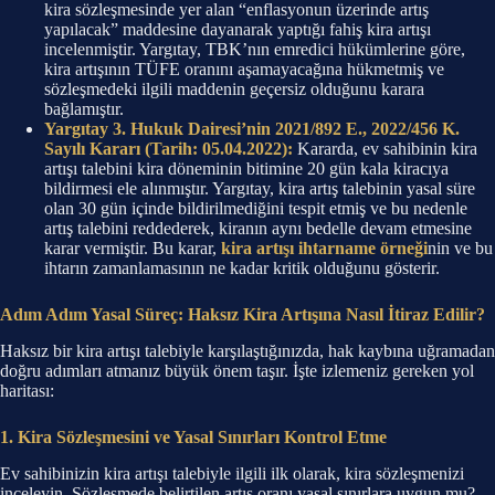
kira sözleşmesinde yer alan “enflasyonun üzerinde artış
yapılacak” maddesine dayanarak yaptığı fahiş kira artışı
incelenmiştir. Yargıtay, TBK’nın emredici hükümlerine göre,
kira artışının TÜFE oranını aşamayacağına hükmetmiş ve
sözleşmedeki ilgili maddenin geçersiz olduğunu karara
bağlamıştır.
Yargıtay 3. Hukuk Dairesi’nin 2021/892 E., 2022/456 K.
Sayılı Kararı (Tarih: 05.04.2022):
Kararda, ev sahibinin kira
artışı talebini kira döneminin bitimine 20 gün kala kiracıya
bildirmesi ele alınmıştır. Yargıtay, kira artış talebinin yasal süre
olan 30 gün içinde bildirilmediğini tespit etmiş ve bu nedenle
artış talebini reddederek, kiranın aynı bedelle devam etmesine
karar vermiştir. Bu karar,
kira artışı ihtarname örneği
nin ve bu
ihtarın zamanlamasının ne kadar kritik olduğunu gösterir.
Adım Adım Yasal Süreç: Haksız Kira Artışına Nasıl İtiraz Edilir?
Haksız bir kira artışı talebiyle karşılaştığınızda, hak kaybına uğramadan
doğru adımları atmanız büyük önem taşır. İşte izlemeniz gereken yol
haritası:
1. Kira Sözleşmesini ve Yasal Sınırları Kontrol Etme
Ev sahibinizin kira artışı talebiyle ilgili ilk olarak, kira sözleşmenizi
inceleyin. Sözleşmede belirtilen artış oranı yasal sınırlara uygun mu?