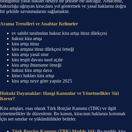
olduğunuz yasal hakları detaylı bir şekilde ele alacağız. Amacımız,
haksızlığa uğrayan kiracılara yol göstermek ve yasal haklarını doğru
bir şekilde savunmalarını sağlamaktır.
Arama Trendleri ve Anahtar Kelimeler
ev sahibi tarafından haksız kira artışı itiraz dilekçesi
haksız kira artışı
kira artışı itiraz
kira artışına itiraz dilekçesi örneği
kira artışı yasal sınır
kira tespit davası nasıl açılır
kira artışı ihtarname örneği
haksız kira artışı dava
kiracı hakları kira artışı
kira artışı neye göre yapılır 2025
Hukuki Dayanaklar: Hangi Kanunlar ve Yönetmelikler Sizi
Korur?
Kira artışları, esas olarak Türk Borçlar Kanunu (TBK) ve ilgili
yönetmelikler ile düzenlenir. Bu kanun, kiracının haklarını korumak
için net sınırlar ve yükümlülükler belirler.
Türk Borçlar Kanunu (TBK) Madde 344:
Bu madde, kira