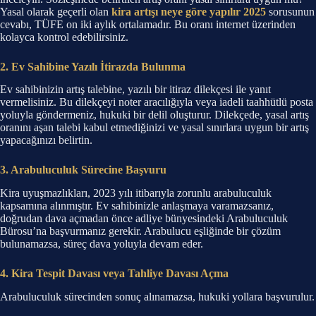
Yasal olarak geçerli olan
kira artışı neye göre yapılır 2025
sorusunun
cevabı, TÜFE on iki aylık ortalamadır. Bu oranı internet üzerinden
kolayca kontrol edebilirsiniz.
2. Ev Sahibine Yazılı İtirazda Bulunma
Ev sahibinizin artış talebine, yazılı bir itiraz dilekçesi ile yanıt
vermelisiniz. Bu dilekçeyi noter aracılığıyla veya iadeli taahhütlü posta
yoluyla göndermeniz, hukuki bir delil oluşturur. Dilekçede, yasal artış
oranını aşan talebi kabul etmediğinizi ve yasal sınırlara uygun bir artış
yapacağınızı belirtin.
3. Arabuluculuk Sürecine Başvuru
Kira uyuşmazlıkları, 2023 yılı itibarıyla zorunlu arabuluculuk
kapsamına alınmıştır. Ev sahibinizle anlaşmaya varamazsanız,
doğrudan dava açmadan önce adliye bünyesindeki Arabuluculuk
Bürosu’na başvurmanız gerekir. Arabulucu eşliğinde bir çözüm
bulunamazsa, süreç dava yoluyla devam eder.
4. Kira Tespit Davası veya Tahliye Davası Açma
Arabuluculuk sürecinden sonuç alınamazsa, hukuki yollara başvurulur.