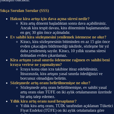
Sıkça Sorulan Sorular (SSS)
Haksız kira artışı için dava açma süresi nedir?
Kira artış dönemi başladıktan sonra dava açabilirsiniz.
Ancak kira tespit davası, kira döneminin başlamasından
en geç 30 gün önce açılmalıdır.
Ev sahibi kira sözleşmesini yenilemek istemezse ne olur?
Kiracı, kira sözleşmesinin bitiminden en az 15 gün önce
evden çıkacağını bildirmediği takdirde, sözleşme bir yıl
daha yenilenmiş sayılır. Kiracı, 10 yıllık uzama süresi
dolmadan evden çıkarılamaz.
Kira artışını yasal sınırda ödememe rağmen ev sahibi beni
icraya verirse ne yapmalıyım?
İcraya konu olan icra takibine itiraz edebilirsiniz.
İtirazınızda, kira artışını yasal sınırda ödediğinizi ve
borcunuz olmadığını belirtin.
Sözleşmede artış oranı belirtilmemişse ne olur?
Sözleşmede artış oranı belirtilmemişse, ev sahibi yasal
artış oranı olan TÜFE on iki aylık ortalamasının üzerinde
bir artış talep edemez.
Yıllık kira artış oranı nasıl hesaplanır?
Yıllık kira artış oranı, TÜİK tarafından açıklanan Tüketici
Fiyat Endeksi (TÜFE) on iki aylık ortalamalara göre