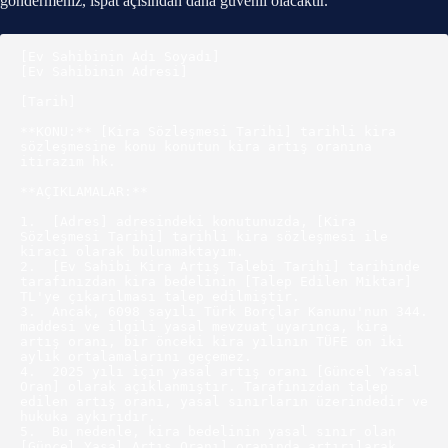
göndermeniz, ispat açısından daha güvenli olacaktır.
[Ev Sahibinin Adı Soyadı]

[Ev Sahibinin Adresi]

[Tarih]

**KONU:** [Kira Sözleşmesi Tarihi] tarihli kira 
sözleşmesine konu konutun kira artış oranına 
itirazım hk.

**AÇIKLAMALAR:**

1.  [Adres] adresindeki konutunuzda, [Kira 
Sözleşmesi Tarihi] tarihli kira sözleşmesi ile 
kiracı olarak bulunmaktayım.

2.  [Ev Sahibi Kira Artış Talebi Tarihi] tarihinde 
tarafınızdan kira bedelinin [Talep Edilen Miktar] 
TL'ye çıkarılması talep edilmiştir.

3.  Ancak, 6098 sayılı Türk Borçlar Kanunu'nun 344. 
maddesi ve ilgili yasal mevzuat uyarınca, kira 
artış oranı, bir önceki kira yılının TÜFE on iki 
aylık ortalamalarını geçemez.

4.  2025 yılı için yasal artış oranı [Güncel Yasal 
Oran] olarak açıklanmıştır. Tarafınızdan talep 
edilen artış oranı, yasal sınırların üzerindedir ve 
hukuka aykırıdır.

5.  Bu nedenle, kira bedelinin yasal sınır olan 
[Güncel Yasal Artış Oranı] oranında artırılarak 