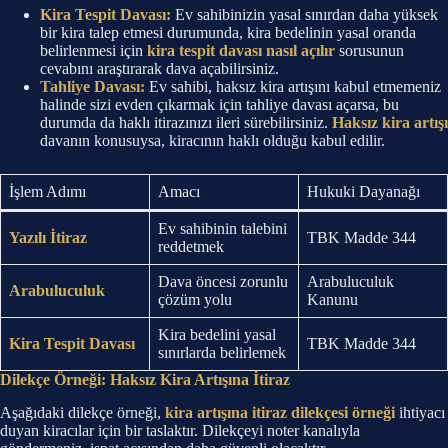
Kira Tespit Davası:
Ev sahibinizin yasal sınırdan daha yüksek
bir kira talep etmesi durumunda, kira bedelinin yasal oranda
belirlenmesi için
kira tespit davası nasıl açılır
sorusunun
cevabını araştırarak dava açabilirsiniz.
Tahliye Davası:
Ev sahibi, haksız kira artışını kabul etmemeniz
halinde sizi evden çıkarmak için tahliye davası açarsa, bu
durumda da haklı itirazınızı ileri sürebilirsiniz.
Haksız kira artışı
davanın konusuysa, kiracının haklı olduğu kabul edilir.
İşlem Adımı
Amacı
Hukuki Dayanağı
Ev sahibinin talebini
Yazılı İtiraz
TBK Madde 344
reddetmek
Dava öncesi zorunlu
Arabuluculuk
Arabuluculuk
çözüm yolu
Kanunu
Kira bedelini yasal
Kira Tespit Davası
TBK Madde 344
sınırlarda belirlemek
Dilekçe Örneği: Haksız Kira Artışına İtiraz
Aşağıdaki dilekçe örneği,
kira artışına itiraz dilekçesi örneği
ihtiyacı
duyan kiracılar için bir taslaktır. Dilekçeyi noter kanalıyla