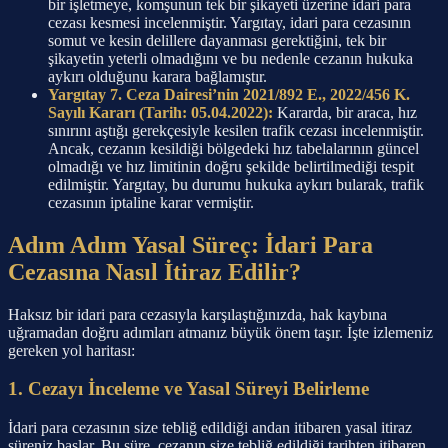
bir işletmeye, komşunun tek bir şikayeti üzerine idari para
cezası kesmesi incelenmiştir. Yargıtay, idari para cezasının
somut ve kesin delillere dayanması gerektiğini, tek bir
şikayetin yeterli olmadığını ve bu nedenle cezanın hukuka
aykırı olduğunu karara bağlamıştır.
Yargıtay 7. Ceza Dairesi’nin 2021/892 E., 2022/456 K.
Sayılı Kararı (Tarih: 05.04.2022):
Kararda, bir araca, hız
sınırını aştığı gerekçesiyle kesilen trafik cezası incelenmiştir.
Ancak, cezanın kesildiği bölgedeki hız tabelalarının güncel
olmadığı ve hız limitinin doğru şekilde belirtilmediği tespit
edilmiştir. Yargıtay, bu durumu hukuka aykırı bularak, trafik
cezasının iptaline karar vermiştir.
Adım Adım Yasal Süreç: İdari Para
Cezasına Nasıl İtiraz Edilir?
Haksız bir idari para cezasıyla karşılaştığınızda, hak kaybına
uğramadan doğru adımları atmanız büyük önem taşır. İşte izlemeniz
gereken yol haritası:
1. Cezayı İnceleme ve Yasal Süreyi Belirleme
İdari para cezasının size tebliğ edildiği andan itibaren yasal itiraz
süreniz başlar. Bu süre, cezanın size tebliğ edildiği tarihten itibaren