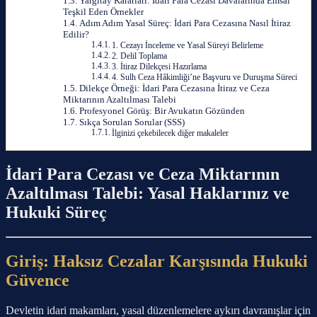
Yargıtay Kararları: İdari Para Cezası Davalarında Emsal
Teşkil Eden Örnekler
Adım Adım Yasal Süreç: İdari Para Cezasına Nasıl İtiraz
Edilir?
1. Cezayı İnceleme ve Yasal Süreyi Belirleme
2. Delil Toplama
3. İtiraz Dilekçesi Hazırlama
4. Sulh Ceza Hâkimliği’ne Başvuru ve Duruşma Süreci
Dilekçe Örneği: İdari Para Cezasına İtiraz ve Ceza
Miktarının Azaltılması Talebi
Profesyonel Görüş: Bir Avukatın Gözünden
Sıkça Sorulan Sorular (SSS)
İlginizi çekebilecek diğer makaleler
İdari Para Cezası ve Ceza Miktarının
Azaltılması Talebi: Yasal Haklarınız ve
Hukuki Süreç
Giriş: Haksız Cezalar Karşısında Hukuki
Güvence
Devletin idari makamları, yasal düzenlemelere aykırı davranışlar için