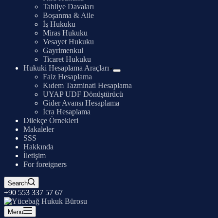
Tahliye Davaları
Boşanma & Aile
İş Hukuku
Miras Hukuku
Vesayet Hukuku
Gayrimenkul
Ticaret Hukuku
Hukuki Hesaplama Araçları
Faiz Hesaplama
Kıdem Tazminati Hesaplama
UYAP UDF Dönüştürücü
Gider Avansı Hesaplama
İcra Hesaplama
Dilekçe Örnekleri
Makaleler
SSS
Hakkında
İletişim
For foreigners
Search
+90 553 337 57 67
Menu