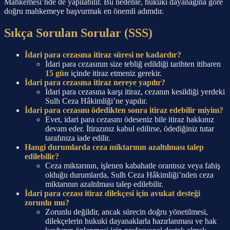
Mahkemesi’nde de yapılabilir. Bu nedenle, hukuki dayanağına göre
doğru mahkemeye başvurmak en önemli adımdır.
Sıkça Sorulan Sorular (SSS)
İdari para cezasına itiraz süresi ne kadardır?
İdari para cezasının size tebliğ edildiği tarihten itibaren
15 gün
içinde itiraz etmeniz gerekir.
İdari para cezasına itiraz nereye yapılır?
İdari para cezasına karşı itiraz, cezanın kesildiği yerdeki
Sulh Ceza Hâkimliği’ne yapılır.
İdari para cezasını ödedikten sonra itiraz edebilir miyim?
Evet, idari para cezasını ödeseniz bile itiraz hakkınız
devam eder. İtirazınız kabul edilirse, ödediğiniz tutar
tarafınıza iade edilir.
Hangi durumlarda ceza miktarının azaltılması talep
edilebilir?
Ceza miktarının, işlenen kabahatle orantısız veya fahiş
olduğu durumlarda, Sulh Ceza Hâkimliği’nden ceza
miktarının azaltılması talep edilebilir.
İdari para cezası itiraz dilekçesi için avukat desteği
zorunlu mu?
Zorunlu değildir, ancak sürecin doğru yönetilmesi,
dilekçelerin hukuki dayanaklarla hazırlanması ve hak