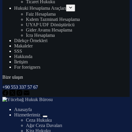
Ticaret Hukuku
Hukuki Hesaplama Araçları
Faiz Hesaplama
Kıdem Tazminati Hesaplama
UYAP UDF Dönüştürücü
Gider Avansı Hesaplama
İcra Hesaplama
Dilekçe Örnekleri
Makaleler
SSS
Hakkında
İletişim
For foreigners
Bize ulaşın
+90 553 337 57 67
Anasayfa
Hizmetlerimiz
Ceza Hukuku
Ağır Ceza Davaları
Kira Hukuku