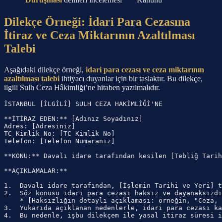
Dilekçe Örneği: İdari Para Cezasına
İtiraz ve Ceza Miktarının Azaltılması
Talebi
Aşağıdaki dilekçe örneği,
idari para cezası ve ceza miktarının
azaltılması talebi
ihtiyacı duyanlar için bir taslaktır. Bu dilekçe,
ilgili Sulh Ceza Hâkimliği’ne hitaben yazılmalıdır.
İSTANBUL [İLGİLİ] SULH CEZA HAKİMLİĞİ'NE

**İTİRAZ EDEN:** [Adınız Soyadınız]

Adres: [Adresiniz]

TC Kimlik No: [TC Kimlik No]

Telefon: [Telefon Numaranız]

**KONU:** Davalı idare tarafından kesilen [Tebliğ Tarih
**AÇIKLAMALAR:**

1.  Davalı idare tarafından, [İşlemin Tarihi ve Yeri] t
2.  Söz konusu idari para cezası haksız ve dayanaksızdı
    * [Haksızlığın detaylı açıklaması: örneğin, "Ceza, 
3.  Yukarıda açıklanan nedenlerle, idari para cezası ka
4.  Bu nedenle, işbu dilekçem ile yasal itiraz süresi i