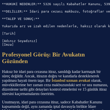
**HUKUKİ NEDENLER:** 5326 sayılı Kabahatler Kanunu, 539
**DELİLLER:** İdari para cezası makbuzu, fotoğraflar ve
**TALEP VE SONUÇ:**

Yukarıda arz ve izah edilen nedenlerle, haksız olarak k
[Tarih]

[Adınız Soyadınız]

Profesyonel Görüş: Bir Avukatın
Gözünden
Haksız bir idari para cezasına itiraz, sanıldığı kadar karmaşık bir
süreç değildir. Ancak, itirazın doğru ve kanıtlarla desteklenerek
yapılması hayati önem taşır. Bir
İstanbul uzman avukat
olarak,
müvekkillerime her zaman ceza makbuzundaki seri ve sıra numarası,
düzenleme tarihi gibi detayları kontrol etmelerini ve 15 günlük itiraz
süresini kaçırmamalarını öneririm.
Unutmayın, idari para cezasına itiraz, sadece Kabahatler Kanunu
kapsamında değil, aynı zamanda iptal davasıyla birlikte İdare