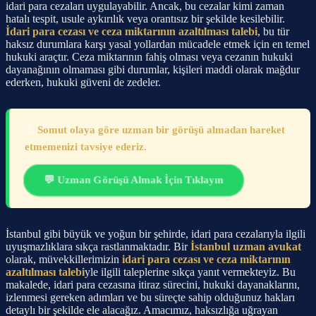
idari para cezaları uygulayabilir. Ancak, bu cezalar kimi zaman
hatalı tespit, usule aykırılık veya orantısız bir şekilde kesilebilir.
İdari para cezası ve ceza miktarının azaltılması talebi
, bu tür
haksız durumlara karşı yasal yollardan mücadele etmek için en temel
hukuki araçtır. Ceza miktarının fahiş olması veya cezanın hukuki
dayanağının olmaması gibi durumlar, kişileri maddi olarak mağdur
ederken, hukuki güveni de zedeler.
⚠️
Somut olaya göre uzman bir görüşü almadan hareket
etmemenizi tavsiye ederiz.
💬 Uzman Görüşü Almak İçin Tıklayın
İstanbul gibi büyük ve yoğun bir şehirde, idari para cezalarıyla ilgili
uyuşmazlıklara sıkça rastlanmaktadır. Bir
İstanbul uzman avukat
olarak, müvekkillerimizin
idari para cezası ve ceza miktarının
azaltılması talebi
yle ilgili taleplerine sıkça yanıt vermekteyiz. Bu
makalede, idari para cezasına itiraz sürecini, hukuki dayanaklarını,
izlenmesi gereken adımları ve bu süreçte sahip olduğunuz hakları
detaylı bir şekilde ele alacağız. Amacımız, haksızlığa uğrayan