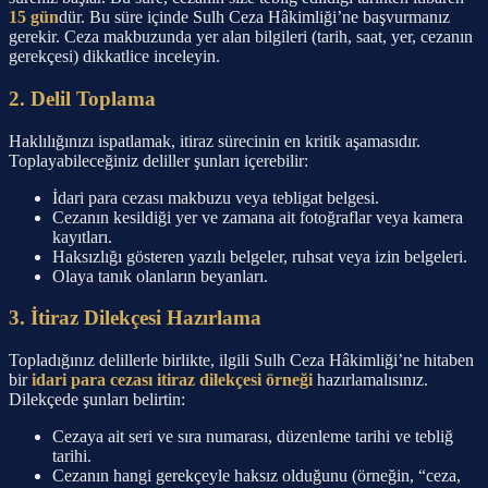
15 gün
dür. Bu süre içinde Sulh Ceza Hâkimliği’ne başvurmanız
gerekir. Ceza makbuzunda yer alan bilgileri (tarih, saat, yer, cezanın
gerekçesi) dikkatlice inceleyin.
2. Delil Toplama
Haklılığınızı ispatlamak, itiraz sürecinin en kritik aşamasıdır.
Toplayabileceğiniz deliller şunları içerebilir:
İdari para cezası makbuzu veya tebligat belgesi.
Cezanın kesildiği yer ve zamana ait fotoğraflar veya kamera
kayıtları.
Haksızlığı gösteren yazılı belgeler, ruhsat veya izin belgeleri.
Olaya tanık olanların beyanları.
3. İtiraz Dilekçesi Hazırlama
Topladığınız delillerle birlikte, ilgili Sulh Ceza Hâkimliği’ne hitaben
bir
idari para cezası itiraz dilekçesi örneği
hazırlamalısınız.
Dilekçede şunları belirtin:
Cezaya ait seri ve sıra numarası, düzenleme tarihi ve tebliğ
tarihi.
Cezanın hangi gerekçeyle haksız olduğunu (örneğin, “ceza,