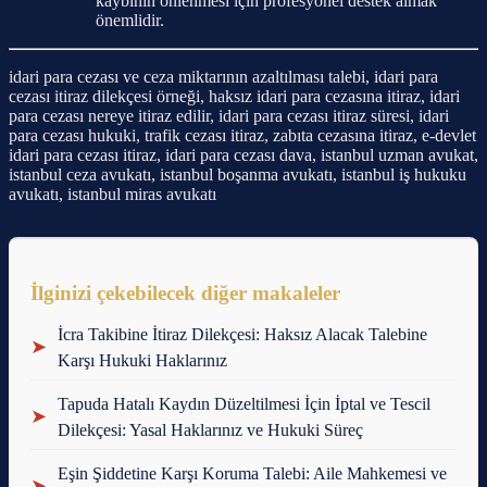
kaybının önlenmesi için profesyonel destek almak
önemlidir.
idari para cezası ve ceza miktarının azaltılması talebi, idari para
cezası itiraz dilekçesi örneği, haksız idari para cezasına itiraz, idari
para cezası nereye itiraz edilir, idari para cezası itiraz süresi, idari
para cezası hukuki, trafik cezası itiraz, zabıta cezasına itiraz, e-devlet
idari para cezası itiraz, idari para cezası dava, istanbul uzman avukat,
istanbul ceza avukatı, istanbul boşanma avukatı, istanbul iş hukuku
avukatı, istanbul miras avukatı
İlginizi çekebilecek diğer makaleler
İcra Takibine İtiraz Dilekçesi: Haksız Alacak Talebine
➤
Karşı Hukuki Haklarınız
Tapuda Hatalı Kaydın Düzeltilmesi İçin İptal ve Tescil
➤
Dilekçesi: Yasal Haklarınız ve Hukuki Süreç
Eşin Şiddetine Karşı Koruma Talebi: Aile Mahkemesi ve
➤