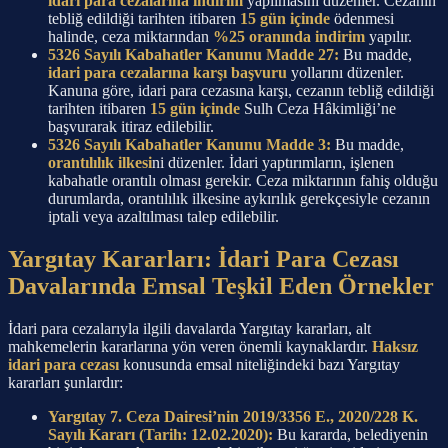
idari para cezalarına indirim
yapılmasını düzenler. Cezanın
tebliğ edildiği tarihten itibaren
15 gün içinde
ödenmesi
halinde, ceza miktarından
%25 oranında indirim
yapılır.
5326 Sayılı Kabahatler Kanunu Madde 27:
Bu madde,
idari para cezalarına karşı başvuru
yollarını düzenler.
Kanuna göre, idari para cezasına karşı, cezanın tebliğ edildiği
tarihten itibaren
15 gün içinde
Sulh Ceza Hâkimliği’ne
başvurarak itiraz edilebilir.
5326 Sayılı Kabahatler Kanunu Madde 3:
Bu madde,
orantılılık ilkesi
ni düzenler. İdari yaptırımların, işlenen
kabahatle orantılı olması gerekir. Ceza miktarının fahiş olduğu
durumlarda, orantılılık ilkesine aykırılık gerekçesiyle cezanın
iptali veya azaltılması talep edilebilir.
Yargıtay Kararları: İdari Para Cezası
Davalarında Emsal Teşkil Eden Örnekler
İdari para cezalarıyla ilgili davalarda Yargıtay kararları, alt
mahkemelerin kararlarına yön veren önemli kaynaklardır.
Haksız
idari para cezası
konusunda emsal niteliğindeki bazı Yargıtay
kararları şunlardır:
Yargıtay 7. Ceza Dairesi’nin 2019/3356 E., 2020/228 K.
Sayılı Kararı (Tarih: 12.02.2020):
Bu kararda, belediyenin