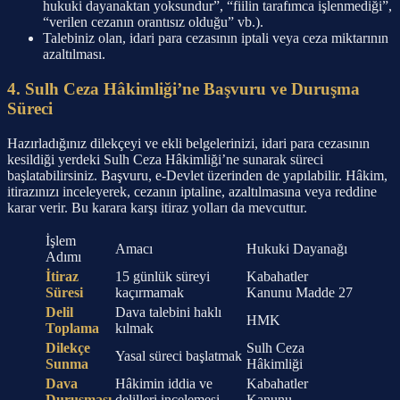
hukuki dayanaktan yoksundur”, “fiilin tarafımca işlenmediği”,
“verilen cezanın orantısız olduğu” vb.).
Talebiniz olan, idari para cezasının iptali veya ceza miktarının
azaltılması.
4. Sulh Ceza Hâkimliği’ne Başvuru ve Duruşma
Süreci
Hazırladığınız dilekçeyi ve ekli belgelerinizi, idari para cezasının
kesildiği yerdeki Sulh Ceza Hâkimliği’ne sunarak süreci
başlatabilirsiniz. Başvuru, e-Devlet üzerinden de yapılabilir. Hâkim,
itirazınızı inceleyerek, cezanın iptaline, azaltılmasına veya reddine
karar verir. Bu karara karşı itiraz yolları da mevcuttur.
İşlem
Amacı
Hukuki Dayanağı
Adımı
İtiraz
15 günlük süreyi
Kabahatler
Süresi
kaçırmamak
Kanunu Madde 27
Delil
Dava talebini haklı
HMK
Toplama
kılmak
Dilekçe
Sulh Ceza
Yasal süreci başlatmak
Sunma
Hâkimliği
Dava
Hâkimin iddia ve
Kabahatler
Duruşması
delilleri incelemesi
Kanunu