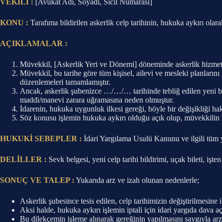
VEKİLİ :
[Avukat Adı, Soyadı, Sicil Numarası]
KONU :
Tarafıma bildirilen askerlik celp tarihinin, hukuka aykırı olarak
AÇIKLAMALAR :
Müvekkil, [Askerlik Yeri ve Dönemi] döneminde askerlik hizmetini 
Müvekkil, bu tarihe göre tüm kişisel, ailevi ve mesleki planların
düzenlemeleri tamamlamıştır.
Ancak, askerlik şubenizce …/…/… tarihinde tebliğ edilen yeni bild
maddi/manevi zarara uğramasına neden olmuştur.
İdarenin, hukuka uygunluk ilkesi gereği, böyle bir değişikliği ha
Söz konusu işlemin hukuka aykırı olduğu açık olup, müvekkilin 
HUKUKİ SEBEPLER :
İdari Yargılama Usulü Kanunu ve ilgili tüm 
DELİLLER :
Sevk belgesi, yeni celp tarihi bildirimi, uçak bileti, işten
SONUÇ VE TALEP :
Yukarıda arz ve izah olunan nedenlerle;
Askerlik şubesince tesis edilen, celp tarihimizin değiştirilmesine 
Aksi halde, hukuka aykırı işlemin iptali için idari yargıda dava a
Bu dilekçemin işleme alınarak gereğinin yapılmasını saygıyla arz