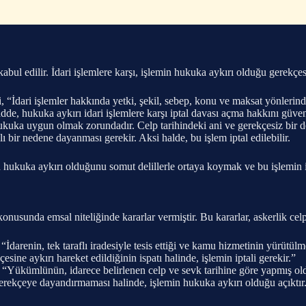
 kabul edilir. İdari işlemlere karşı, işlemin hukuka aykırı olduğu gerekçes
İdari işlemler hakkında yetki, şekil, sebep, konu ve maksat yönlerinden 
de, hukuka aykırı idari işlemlere karşı iptal davası açma hakkını güvenc
kuka uygun olmak zorundadır. Celp tarihindeki ani ve gerekçesiz bir deği
bir nedene dayanması gerekir. Aksi halde, bu işlem iptal edilebilir.
n hukuka aykırı olduğunu somut delillerle ortaya koymak ve bu işlemin i
konusunda emsal niteliğinde kararlar vermiştir. Bu kararlar, askerlik celp 
“İdarenin, tek taraflı iradesiyle tesis ettiği ve kamu hizmetinin yürütülm
sine aykırı hareket edildiğinin ispatı halinde, işlemin iptali gerekir.”
“Yükümlünün, idarece belirlenen celp ve sevk tarihine göre yapmış oldu
r gerekçeye dayandırmaması halinde, işlemin hukuka aykırı olduğu açıktır