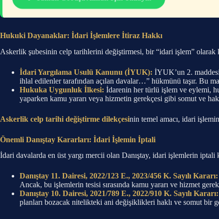
Hukuki Dayanaklar: İdari İşlemlere İtiraz Hakkı
Askerlik şubesinin celp tarihlerini değiştirmesi, bir “idari işlem” olarak
İdari Yargılama Usulü Kanunu (İYUK):
İYUK’un 2. maddesi, “
ihlal edilenler tarafından açılan davalar…” hükmünü taşır. Bu mad
Hukuka Uygunluk İlkesi:
İdarenin her türlü işlem ve eylemi, hu
yaparken kamu yararı veya hizmetin gerekçesi gibi somut ve haklı 
Askerlik celp tarihi değiştirme dilekçesi
nin temel amacı, idari işlemi
Önemli Danıştay Kararları: İdari İşlemin İptali
İdari davalarda en üst yargı mercii olan Danıştay, idari işlemlerin iptali 
Danıştay 11. Dairesi, 2022/123 E., 2023/456 K. Sayılı Kararı:
Ancak, bu işlemlerin tesisi sırasında kamu yararı ve hizmet gerekçe
Danıştay 10. Dairesi, 2021/789 E., 2022/910 K. Sayılı Kararı:
planları bozacak nitelikteki ani değişiklikleri haklı ve somut bi