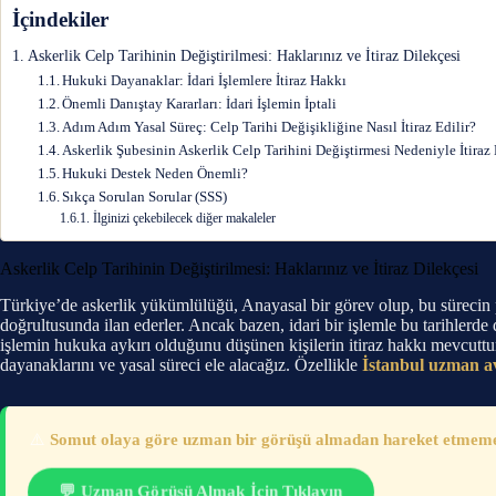
İçindekiler
Askerlik Celp Tarihinin Değiştirilmesi: Haklarınız ve İtiraz Dilekçesi
Hukuki Dayanaklar: İdari İşlemlere İtiraz Hakkı
Önemli Danıştay Kararları: İdari İşlemin İptali
Adım Adım Yasal Süreç: Celp Tarihi Değişikliğine Nasıl İtiraz Edilir?
Askerlik Şubesinin Askerlik Celp Tarihini Değiştirmesi Nedeniyle İtiraz
Hukuki Destek Neden Önemli?
Sıkça Sorulan Sorular (SSS)
İlginizi çekebilecek diğer makaleler
Askerlik Celp Tarihinin Değiştirilmesi: Haklarınız ve İtiraz Dilekçesi
Türkiye’de askerlik yükümlülüğü, Anayasal bir görev olup, bu sürecin pla
doğrultusunda ilan ederler. Ancak bazen, idari bir işlemle bu tarihlerd
işlemin hukuka aykırı olduğunu düşünen kişilerin itiraz hakkı mevcutt
dayanaklarını ve yasal süreci ele alacağız. Özellikle
İstanbul uzman a
⚠️
Somut olaya göre uzman bir görüşü almadan hareket etmemeni
💬 Uzman Görüşü Almak İçin Tıklayın