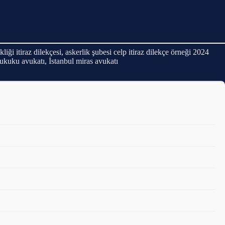
ikliği itiraz dilekçesi, askerlik şubesi celp itiraz dilekçe örneği 2024
hukuku avukatı, İstanbul miras avukatı