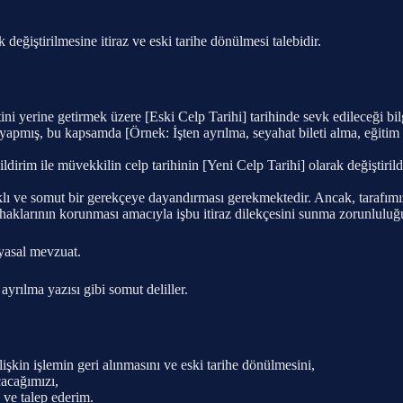
 değiştirilmesine itiraz ve eski tarihe dönülmesi talebidir.
yerine getirmek üzere [Eski Celp Tarihi] tarihinde sevk edileceği bilgi
ı yapmış, bu kapsamda [Örnek: İşten ayrılma, seyahat bileti alma, eğitim
irim ile müvekkilin celp tarihinin [Yeni Celp Tarihi] olarak değiştiril
klı ve somut bir gerekçeye dayandırması gerekmektedir. Ancak, tarafımız
haklarının korunması amacıyla işbu itiraz dilekçesini sunma zorunlulu
yasal mevzuat.
 ayrılma yazısı gibi somut deliller.
ilişkin işlemin geri alınmasını ve eski tarihe dönülmesini,
çacağımızı,
 ve talep ederim.