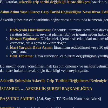
Bu kararlar,
askerlik celp tarihi değişikliği itiraz dilekçesi
hazırlanırk
Adım Adım Yasal Süreç: Celp Tarihi Değişikliğine Nasıl İtiraz Edil
Askerlik şubesinin celp tarihinizi değiştirmesi durumunda izlemeniz ge
Dilekçenin Hazırlanması:
Öncelikle, itirazınızı veya iptal davas
yarattığı (eğitim, iş, seyahat planları vb.) ve işlemin neden hukuk
İtirazın Yapılması:
Dilekçenizi, işlemi tesis eden idari makam ola
vermezse, dava açma hakkınız doğar.
İdari Yargıda Dava Açma:
İtirazınızın reddedilmesi veya 30 gü
açmalısınız.
Delil Toplama:
Dava sürecinde, celp tarihi değişikliğinin yarattı
Bu sürecin doğru yönetilmesi, hak kaybını önlemek ve mağduriyetinizin
da, idare hukuku davaları için özel bilgi ve deneyim şarttır.
Askerlik Şubesinin Askerlik Celp Tarihini Değiştirmesi Nedeniyle 
İSTANBUL … ASKERLİK ŞUBESİ BAŞKANLIĞINA
BAŞVURU SAHİBİ :
[Ad, Soyad, TC Kimlik Numarası, Adres]