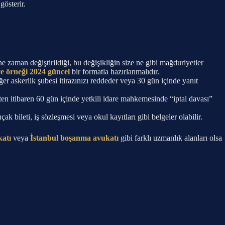
gösterir.
 ne zaman değiştirildiği, bu değişikliğin size ne gibi mağduriyetler
kçe örneği 2024 güncel
bir formatla hazırlanmalıdır.
ğer askerlik şubesi itirazınızı reddeder veya 30 gün içinde yanıt
ten itibaren 60 gün içinde yetkili idare mahkemesinde “iptal davası”
k bileti, iş sözleşmesi veya okul kayıtları gibi belgeler olabilir.
katı
veya
İstanbul boşanma avukatı
gibi farklı uzmanlık alanları olsa