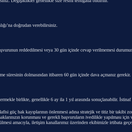
z. Değişiklikler genellikle size resmi tebligatla bildirilir.
ığı’na doğrudan verebilirsiniz.
başvurunun reddedilmesi veya 30 gün içinde cevap verilmemesi durumu
kleme süresinin dolmasından itibaren 60 gün içinde dava açmanız gerekir.
ekle birlikte, genellikle 6 ay ila 1 yıl arasında sonuçlanabilir. İstinaf 
lafisi güç hak kayıplarının önlenmesi adına stratejik ve titiz bir takib
klarınızın korunması ve gerekli başvuruların ivedilikle yapılması içi
esi amacıyla, iletişim kanallarımız üzerinden ekibimizle irtibata geçer