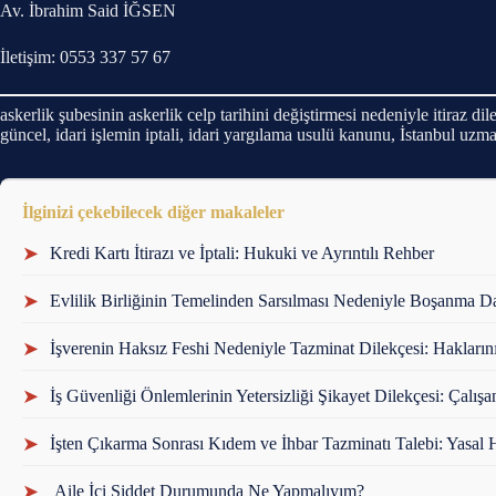
Av. İbrahim Said İĞSEN
İletişim: 0553 337 57 67
askerlik şubesinin askerlik celp tarihini değiştirmesi nedeniyle itiraz dile
güncel, idari işlemin iptali, idari yargılama usulü kanunu, İstanbul uzm
İlginizi çekebilecek diğer makaleler
➤
Kredi Kartı İtirazı ve İptali: Hukuki ve Ayrıntılı Rehber
➤
Evlilik Birliğinin Temelinden Sarsılması Nedeniyle Boşanma Da
➤
İşverenin Haksız Feshi Nedeniyle Tazminat Dilekçesi: Hakları
➤
İş Güvenliği Önlemlerinin Yetersizliği Şikayet Dilekçesi: Çalışa
➤
İşten Çıkarma Sonrası Kıdem ve İhbar Tazminatı Talebi: Yasal 
➤
Aile İçi Şiddet Durumunda Ne Yapmalıyım?