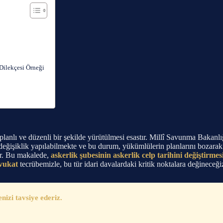
 Dilekçesi Örneği
nlı ve düzenli bir şekilde yürütülmesi esastır. Millî Savunma Bakanlığı v
e değişiklik yapılabilmekte ve bu durum, yükümlülerin planlarını bozarak
ur. Bu makalede,
askerlik şubesinin askerlik celp tarihini değiştirmesi
vukat
tecrübemizle, bu tür idari davalardaki kritik noktalara değineceği
zi tavsiye ederiz.