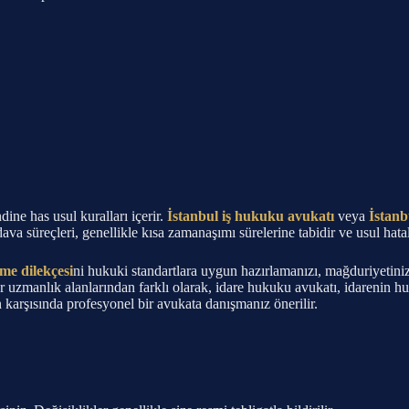
ine has usul kuralları içerir.
İstanbul iş hukuku avukatı
veya
İstanb
 dava süreçleri, genellikle kısa zamanaşımı sürelerine tabidir ve usul hatal
rme dilekçesi
ni hukuki standartlara uygun hazırlamanızı, mağduriyetini
r uzmanlık alanlarından farklı olarak, idare hukuku avukatı, idarenin h
 karşısında profesyonel bir avukata danışmanız önerilir.