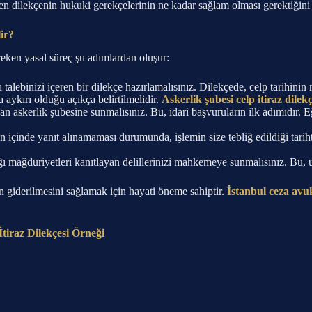
en dilekçenin hukuki gerekçelerinin ne kadar sağlam olması gerektiğini 
ir?
reken yasal süreç şu adımlardan oluşur:
ı talebinizi içeren bir dilekçe hazırlamalısınız. Dilekçede, celp tarihinin
a aykırı olduğu açıkça belirtilmelidir.
Askerlik şubesi celp itiraz dile
n askerlik şubesine sunmalısınız. Bu, idari başvuruların ilk adımıdır. E
n içinde yanıt alınamaması durumunda, işlemin size tebliğ edildiği tarih
ğı mağduriyetleri kanıtlayan delillerinizi mahkemeye sunmalısınız. Bu, uça
 giderilmesini sağlamak için hayati öneme sahiptir.
İstanbul ceza avu
İtiraz Dilekçesi Örneği