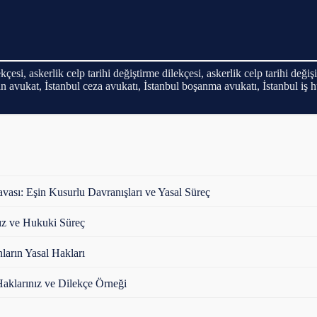
kçesi, askerlik celp tarihi değiştirme dilekçesi, askerlik celp tarihi değiş
an avukat, İstanbul ceza avukatı, İstanbul boşanma avukatı, İstanbul iş 
vası: Eşin Kusurlu Davranışları ve Yasal Süreç
nız ve Hukuki Süreç
nların Yasal Hakları
Haklarınız ve Dilekçe Örneği