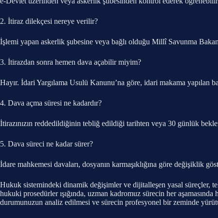
e-Devlet üzerinden veya askerlik şubesinden kontrol ederek öğrenebilirsini
2. İtiraz dilekçesi nereye verilir?
İşlemi yapan askerlik şubesine veya bağlı olduğu Millî Savunma Bakanl
3. İtirazdan sonra hemen dava açabilir miyim?
Hayır. İdari Yargılama Usulü Kanunu’na göre, idari makama yapılan 
4. Dava açma süresi ne kadardır?
İtirazınızın reddedildiğinin tebliğ edildiği tarihten veya 30 günlük be
5. Dava süreci ne kadar sürer?
İdare mahkemesi davaları, dosyanın karmaşıklığına göre değişiklik gösterm
Hukuk sistemindeki dinamik değişimler ve dijitalleşen yasal süreçler, te
hukuki prosedürler ışığında, uzman kadromuz sürecin her aşamasında ha
durumunuzun analiz edilmesi ve sürecin profesyonel bir zeminde yürütülm