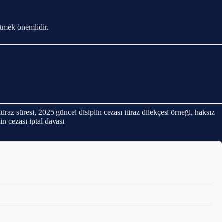
etmek önemlidir.
itiraz süresi, 2025 güncel disiplin cezası itiraz dilekçesi örneği, haksız
lin cezası iptal davası