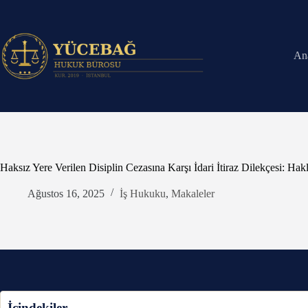
Skip
to
content
An
Haksız Yere Verilen Disiplin Cezasına Karşı İdari İtiraz Dilekçesi: Ha
Ağustos 16, 2025
İş Hukuku
,
Makaleler
İçindekiler