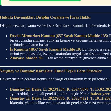
Hukuki Dayanaklar: Disiplin Cezaları ve İtiraz Hakkı
Disiplin cezaları, kamu ve özel sektörde farklı kanunlarla düzenlenir. H
Devlet Memurları Kanunu (657 Sayılı Kanun) Madde 135:
B
bir üst disiplin amirine; aylıktan kesme ve kademe ilerlemesinin du
tarihinden itibaren başlar.
İş Kanunu (4857 Sayılı Kanun) Madde 19:
Bu madde, işverenin
terimi yer almasa da, işveren tarafından uygulanan fesih benzeri 
Anayasa Madde 36:
“Hak arama hürriyeti”ni güvence altına alır
Yargıtay ve Danıştay Kararları: Emsal Teşkil Eden Örnekler
Haksız disiplin cezaları konusunda yargı organlarının yerleşik içtihadı, 
Danıştay 12. Daire, E. 2023/1234, K. 2024/5678, T. 15.02.202
aykırı olduğu ve iptali gerektiği belirtilmiştir. Karar,
haksız yere 
Danıştay 12. Daire, E. 2022/9876, K. 2023/4321, T. 10.11.202
İdarenin, yönetmelikte yer almayan bir gerekçeyle ceza veremeyec