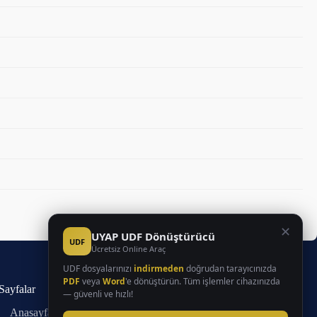
✕
UYAP UDF Dönüştürücü
UDF
Ücretsiz Online Araç
UDF dosyalarınızı
indirmeden
doğrudan tarayıcınızda
PDF
veya
Word
'e dönüştürün. Tüm işlemler cihazınızda
Sayfalar
— güvenli ve hızlı!
Anasayfa