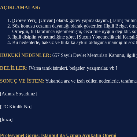
AÇIKLAMALAR:
[Görev Yeri], [Unvan] olarak görev yapmaktayım. [Tarih] tarihinde 
Söz konusu cezanın dayanağı olarak gösterilen [İlgili Belge, ör
Örneğin, fiil tarafımca işlenmemiştir, ceza fiile uygun değildir, 
İlgili disiplin yönetmeliğine göre, [Suçun Yönetmelikteki Karşılı
Bu nedenlerle, haksız ve hukuka aykırı olduğuna inandığım söz k
HUKUKİ NEDENLER:
657 Sayılı Devlet Memurları Kanunu, ilgili y
DELİLLER:
[Varsa tanık isimleri, belgeler, yazışmalar, vb.]
SONUÇ VE İSTEM:
Yukarıda arz ve izah edilen nedenlerle, tarafıma
[Adınız Soyadınız]
[TC Kimlik No]
[İmza]
Profesyonel Görüş: İstanbul’da Uzman Avukatın Önemi