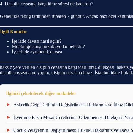
4. Disiplin cezasına karşı itiraz süresi ne kadardır?
Genellikle tebliğ tarihinden itibaren 7 gündür. Ancak bazı özel kanunlard
İlgili Konular
İşe iade davası nasıl açılır?
Mobbinge karşı hukuki yollar nelerdir?
İşyerinde ayrımcılık davası
haksız yere verilen disiplin cezasına karşı idari itiraz dilekçesi, haksız y
disiplin cezasına ne yapılır, disiplin cezasına itiraz, İstanbul idare hukuk
İlginizi çekebilecek diğer makaleler
➤
Askerlik Celp Tarihinin Değiştirilmesi: Haklarınız ve İtiraz Dile
➤
İşyerinde Fazla Mesai Ücretlerinin Ödenmemesi Dilekçesi: Yas
➤
Çocuk Velayetinin Değiştirilmesi: Hukuki Haklarınız ve Dava S