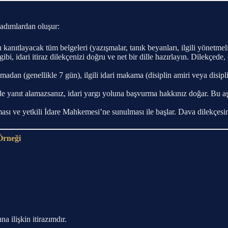
 adımlardan oluşur:
kanıtlayacak tüm belgeleri (yazışmalar, tanık beyanları, ilgili yönetmeli
ibi, idari itiraz dilekçenizi doğru ve net bir dille hazırlayın. Dilekçede
madan (genellikle 7 gün), ilgili idari makama (disiplin amiri veya disip
inde yanıt alamazsanız, idari yargı yoluna başvurma hakkınız doğar. Bu
sı ve yetkili İdare Mahkemesi’ne sunulması ile başlar. Dava dilekçesinde,
 Örneği
 ilişkin itirazımdır.