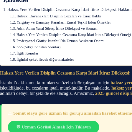
Haksız Yere Verilen Disiplin Cezasına Karşı İdari İtiraz Dilekçesi: Haklar
Hukuki Dayanaklar: Disiplin Cezaları ve İtiraz Hakkı
Yargıtay ve Danıştay Kararları: Emsal Teşkil Eden Örnekler
Adım Adım Yasal Süreç: İtiraz Dilekçesi ve Sonrası
Haksız Yere Verilen Disiplin Cezasına Karşı İdari İtiraz Dilekçesi Örneği
Profesyonel Görüş: İstanbul’da Uzman Avukatın Önemi
SSS (Sıkça Sorulan Sorular)
İlgili Konular
İlginizi çekebilecek diğer makaleler
Haksız Yere Verilen Disiplin Cezasına Karşı İdari İtiraz Dilekçes
İstanbul’daki kamu kurumları ve özel sektör çalışanları için
haksız yere
işletildiğinde, bu cezaların iptali mümkündür. Bu makalede,
haksız yere
adımları detaylı bir şekilde ele alacağız. Amacımız,
2025 güncel disipli
⚠️
Somut olaya göre uzman bir görüşü almadan hareket etmemeni
💬 Uzman Görüşü Almak İçin Tıklayın