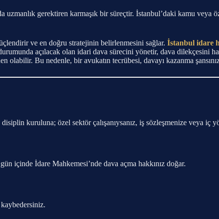
a uzmanlık gerektiren karmaşık bir süreçtir. İstanbul’daki kamu veya öze
güçlendirir ve en doğru stratejinin belirlenmesini sağlar.
İstanbul idare
urumunda açılacak olan idari dava sürecini yönetir, dava dilekçesini haz
n olabilir. Bu nedenle, bir avukatın tecrübesi, davayı kazanma şansınızı
 disiplin kuruluna; özel sektör çalışanıysanız, iş sözleşmenize veya iç
en 60 gün içinde İdare Mahkemesi’nde dava açma hakkınız doğar.
ı kaybedersiniz.