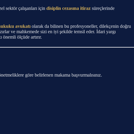
l sektör çalışanları için
disiplin cezasına itiraz
süreçlerinde
 hukuku avukatı
olarak da bilinen bu profesyoneller, dilekçenin doğru
ırlar ve mahkemede sizi en iyi şekilde temsil eder. İdari yargı
 önemli ölçüde artırır.
 yönetmeliklere göre belirlenen makama başvurmalısınız.