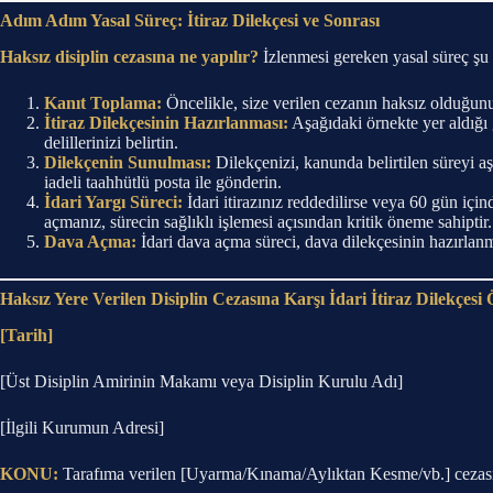
Adım Adım Yasal Süreç: İtiraz Dilekçesi ve Sonrası
Haksız disiplin cezasına ne yapılır?
İzlenmesi gereken yasal süreç şu
Kanıt Toplama:
Öncelikle, size verilen cezanın haksız olduğunu 
İtiraz Dilekçesinin Hazırlanması:
Aşağıdaki örnekte yer aldığı g
delillerinizi belirtin.
Dilekçenin Sunulması:
Dilekçenizi, kanunda belirtilen süreyi aş
iadeli taahhütlü posta ile gönderin.
İdari Yargı Süreci:
İdari itirazınız reddedilirse veya 60 gün iç
açmanız, sürecin sağlıklı işlemesi açısından kritik öneme sahiptir.
Dava Açma:
İdari dava açma süreci, dava dilekçesinin hazırlanma
Haksız Yere Verilen Disiplin Cezasına Karşı İdari İtiraz Dilekçesi
[Tarih]
[Üst Disiplin Amirinin Makamı veya Disiplin Kurulu Adı]
[İlgili Kurumun Adresi]
KONU:
Tarafıma verilen [Uyarma/Kınama/Aylıktan Kesme/vb.] cezasına