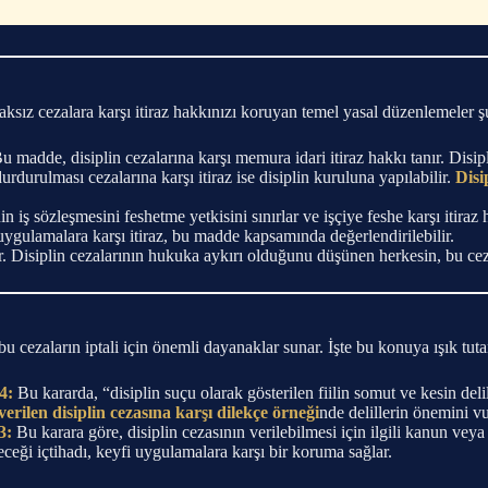
aksız cezalara karşı itiraz hakkınızı koruyan temel yasal düzenlemeler ş
u madde, disiplin cezalarına karşı memura idari itiraz hakkı tanır. Disipl
rdurulması cezalarına karşı itiraz ise disiplin kuruluna yapılabilir.
Disi
 iş sözleşmesini feshetme yetkisini sınırlar ve işçiye feshe karşı itira
uygulamalara karşı itiraz, bu madde kapsamında değerlendirilebilir.
. Disiplin cezalarının hukuka aykırı olduğunu düşünen herkesin, bu ceza
bu cezaların iptali için önemli dayanaklar sunar. İşte bu konuya ışık tut
4:
Bu kararda, “disiplin suçu olarak gösterilen fiilin somut ve kesin de
verilen disiplin cezasına karşı dilekçe örneği
nde delillerin önemini v
3:
Bu karara göre, disiplin cezasının verilebilmesi için ilgili kanun veya 
eği içtihadı, keyfi uygulamalara karşı bir koruma sağlar.