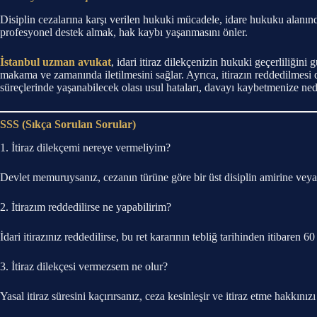
Disiplin cezalarına karşı verilen hukuki mücadele, idare hukuku alanınd
profesyonel destek almak, hak kaybı yaşanmasını önler.
İstanbul uzman avukat
, idari itiraz dilekçenizin hukuki geçerliliğini 
makama ve zamanında iletilmesini sağlar. Ayrıca, itirazın reddedilmesi d
süreçlerinde yaşanabilecek olası usul hataları, davayı kaybetmenize nede
SSS (Sıkça Sorulan Sorular)
1. İtiraz dilekçemi nereye vermeliyim?
Devlet memuruysanız, cezanın türüne göre bir üst disiplin amirine veya
2. İtirazım reddedilirse ne yapabilirim?
İdari itirazınız reddedilirse, bu ret kararının tebliğ tarihinden itibar
3. İtiraz dilekçesi vermezsem ne olur?
Yasal itiraz süresini kaçırırsanız, ceza kesinleşir ve itiraz etme hakkınız