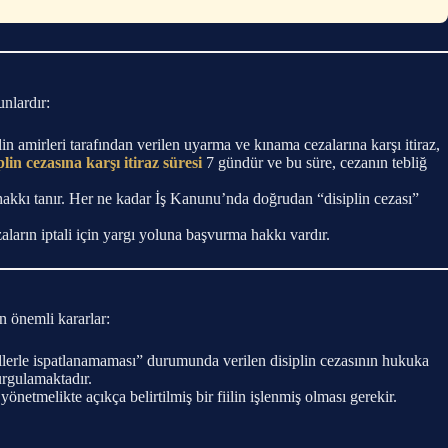
unlardır:
in amirleri tarafından verilen uyarma ve kınama cezalarına karşı itiraz,
plin cezasına karşı itiraz süresi
7 gündür ve bu süre, cezanın tebliğ
z hakkı tanır. Her ne kadar İş Kanunu’nda doğrudan “disiplin cezası”
ların iptali için yargı yoluna başvurma hakkı vardır.
an önemli kararlar:
lillerle ispatlanamaması” durumunda verilen disiplin cezasının hukuka
urgulamaktadır.
yönetmelikte açıkça belirtilmiş bir fiilin işlenmiş olması gerekir.