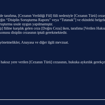
tarafıma, [Cezanın Verildiği Fiil] fiili nedeniyle [Cezanın Türü] cezası
neğin “Disiplin Soruşturma Raporu” veya “Tutanak”] ve ekindeki belgele
soruşturma usule uygun yapılmamıştır.
ğı] fiiline karşılık gelen ceza [Doğru Ceza] iken, tarafıma [Verilen Hak
onusu disiplin cezasının iptali gerekmektedir.
önetmelikler, Anayasa ve diğer ilgili mevzuat.
 haksız yere verilen [Cezanın Türü] cezasının, hukuka aykırılık gerekçesi