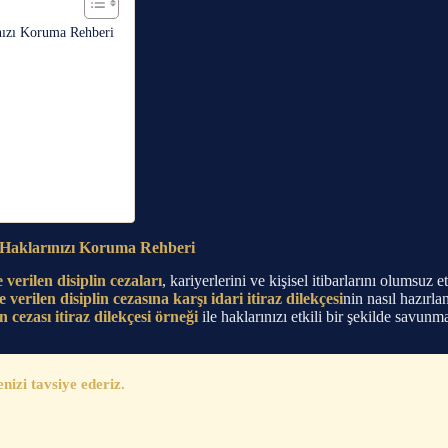
ınızı Koruma Rehberi
i: Haklarınızı Koruma Rehberi
 verilen disiplin cezaları
, kariyerlerini ve kişisel itibarlarını olumsuz
 verilen disiplin cezasına karşı idari itiraz dilekçesi
nin nasıl hazırla
n cezası itiraz dilekçesi örneği
ile haklarınızı etkili bir şekilde savunm
zi tavsiye ederiz.