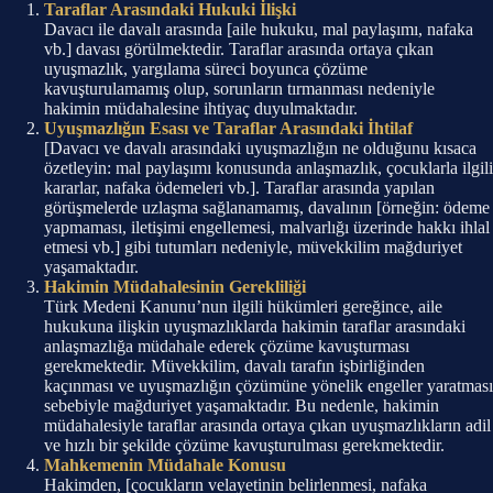
Taraflar Arasındaki Hukuki İlişki
Davacı ile davalı arasında [aile hukuku, mal paylaşımı, nafaka
vb.] davası görülmektedir. Taraflar arasında ortaya çıkan
uyuşmazlık, yargılama süreci boyunca çözüme
kavuşturulamamış olup, sorunların tırmanması nedeniyle
hakimin müdahalesine ihtiyaç duyulmaktadır.
Uyuşmazlığın Esası ve Taraflar Arasındaki İhtilaf
[Davacı ve davalı arasındaki uyuşmazlığın ne olduğunu kısaca
özetleyin: mal paylaşımı konusunda anlaşmazlık, çocuklarla ilgili
kararlar, nafaka ödemeleri vb.]. Taraflar arasında yapılan
görüşmelerde uzlaşma sağlanamamış, davalının [örneğin: ödeme
yapmaması, iletişimi engellemesi, malvarlığı üzerinde hakkı ihlal
etmesi vb.] gibi tutumları nedeniyle, müvekkilim mağduriyet
yaşamaktadır.
Hakimin Müdahalesinin Gerekliliği
Türk Medeni Kanunu’nun ilgili hükümleri gereğince, aile
hukukuna ilişkin uyuşmazlıklarda hakimin taraflar arasındaki
anlaşmazlığa müdahale ederek çözüme kavuşturması
gerekmektedir. Müvekkilim, davalı tarafın işbirliğinden
kaçınması ve uyuşmazlığın çözümüne yönelik engeller yaratması
sebebiyle mağduriyet yaşamaktadır. Bu nedenle, hakimin
müdahalesiyle taraflar arasında ortaya çıkan uyuşmazlıkların adil
ve hızlı bir şekilde çözüme kavuşturulması gerekmektedir.
Mahkemenin Müdahale Konusu
Hakimden, [çocukların velayetinin belirlenmesi, nafaka