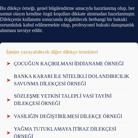
Bu dilekçe örneği, genel bilgilendirme amacıyla hazırlanmış olup, her
somut olayın kendine özgü koşulları dikkate alınmadan hazırlanmıştır.
Dilekçenin kullanımı sonucunda doğabilecek herhangi bir hukuki
sorumluluk kabul edilmemekte olup, profesyonel hukuki danışmanlık
alınması tavsiye edilir.
İşinize yarayabilecek diğer dilekçe örnekleri
➤
ÇOCUĞUN KAÇIRILMASI İDDİANAME ÖRNEĞİ
BANKA KARARI İLE NİTELİKLİ DOLANDIRICILIK
➤
SAVUNMA DİLEKÇESİ ÖRNEĞİ
SÖZLEŞME YETKİSİ TALEPLİ VASİ TAYİNİ
➤
DİLEKÇESİ ÖRNEĞİ
➤
VASİLİĞİN DEĞİŞTİRİLMESİ DİLEKÇE ÖRNEĞİ
YAĞMA TUTUKLAMAYA İTİRAZ DİLEKÇESİ
➤
ÖRNEĞİ