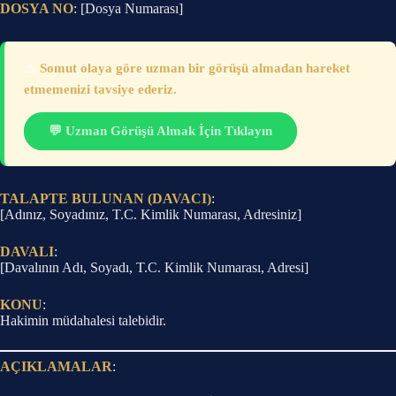
DOSYA NO
: [Dosya Numarası]
⚠️
Somut olaya göre uzman bir görüşü almadan hareket
etmemenizi tavsiye ederiz.
💬 Uzman Görüşü Almak İçin Tıklayın
TALAPTE BULUNAN (DAVACI)
:
[Adınız, Soyadınız, T.C. Kimlik Numarası, Adresiniz]
DAVALI
:
[Davalının Adı, Soyadı, T.C. Kimlik Numarası, Adresi]
KONU
:
Hakimin müdahalesi talebidir.
AÇIKLAMALAR
: