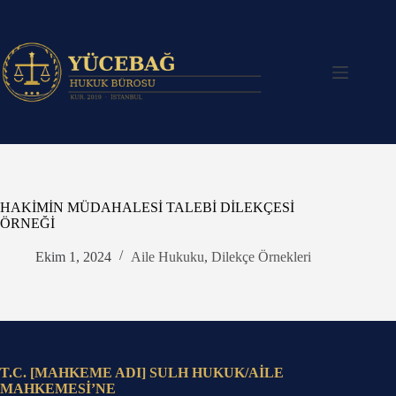
Skip
to
content
HAKİMİN MÜDAHALESİ TALEBİ DİLEKÇESİ
ÖRNEĞİ
Ekim 1, 2024
Aile Hukuku
,
Dilekçe Örnekleri
T.C. [MAHKEME ADI] SULH HUKUK/AİLE
MAHKEMESİ’NE