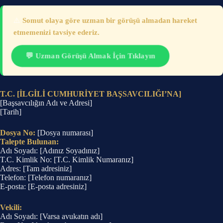
⚠️
Somut olaya göre uzman bir görüşü almadan hareket
etmemenizi tavsiye ederiz.
💬 Uzman Görüşü Almak İçin Tıklayın
T.C. [İLGİLİ CUMHURİYET BAŞSAVCILIĞI’NA]
[Başsavcılığın Adı ve Adresi]
[Tarih]
Dosya No:
[Dosya numarası]
Talepte Bulunan:
Adı Soyadı: [Adınız Soyadınız]
T.C. Kimlik No: [T.C. Kimlik Numaranız]
Adres: [Tam adresiniz]
Telefon: [Telefon numaranız]
E-posta: [E-posta adresiniz]
Vekili:
Adı Soyadı: [Varsa avukatın adı]