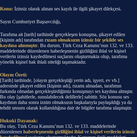
Konu:
İzinsiz olarak alınan ses kaydı ile ilgili şikayet dilekçesi.
Sayın Cumhuriyet Başsavcılığı,
Tarafıma ait [tarih] tarihinde gerçekleşen konuşma, şikayet edilen
[kişinin adı] tarafından
rızam olmaksızın izinsiz bir şekilde ses
kaydına alınmıştır
. Bu durum, Türk Ceza Kanunu’nun 132. ve 133.
maddelerinde düzenlenen haberleşmenin gizliliğini ihlal ve kişisel
verilerin izinsiz kaydedilmesi suçlarını oluşturmakta olup, tarafıma
yönelik kişisel hak ihlali niteliği taşımaktadır.
Olayın Özeti:
[Tarih] tarihinde, [olayın gerçekleştiği yerin adı, işyeri, ev vb.]
adresinde şikayet edilen [kişinin adı], rızamı almadan, tarafımın
farkında olmadan gerçekleştirdiğimiz konuşmayı ses kaydına almıştır.
Bu olay [şahitlerle, sunulabilecek delillerle] sabittir. Söz konusu ses
kaydının daha sonra iznim olmaksızın başkalarıyla paylaşıldığı ya da
tehdit unsuru olarak kullanıldığına dair de bilgiler tarafıma ulaşmıştır.
Hukuki Dayanak:
Bu olay, Türk Ceza Kanunu’nun 132. ve 133. maddelerinde
düzenlenen
haberleşmenin gizliliğini ihlal
ve
kişisel verilerin izinsiz