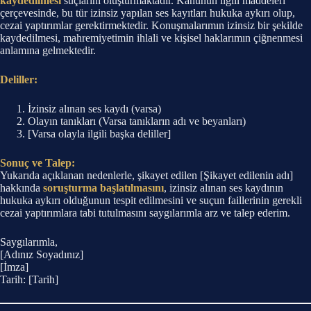
kaydedilmesi
suçlarını oluşturmaktadır. Kanunun ilgili maddeleri
çerçevesinde, bu tür izinsiz yapılan ses kayıtları hukuka aykırı olup,
cezai yaptırımlar gerektirmektedir. Konuşmalarımın izinsiz bir şekilde
kaydedilmesi, mahremiyetimin ihlali ve kişisel haklarımın çiğnenmesi
anlamına gelmektedir.
Deliller:
İzinsiz alınan ses kaydı (varsa)
Olayın tanıkları (Varsa tanıkların adı ve beyanları)
[Varsa olayla ilgili başka deliller]
Sonuç ve Talep:
Yukarıda açıklanan nedenlerle, şikayet edilen [Şikayet edilenin adı]
hakkında
soruşturma başlatılmasını
, izinsiz alınan ses kaydının
hukuka aykırı olduğunun tespit edilmesini ve suçun faillerinin gerekli
cezai yaptırımlara tabi tutulmasını saygılarımla arz ve talep ederim.
Saygılarımla,
[Adınız Soyadınız]
[İmza]
Tarih: [Tarih]