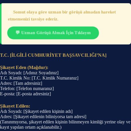
⚠️
Somut olaya göre uzman bir görüşü almadan hareket
etmemenizi tavsiye ederiz.
💬 Uzman Görüşü Almak İçin Tıklayın
T.C. [İLGİLİ CUMHURİYET BAŞSAVCILIĞI’NA]
Şikayet Eden (Mağdur):
Adı Soyadı: [Adınız Soyadınız]
T.C. Kimlik No: [T.C. Kimlik Numaranız]
Adres: [Tam adresiniz]
Telefon: [Telefon numaranız]
E-posta: [E-posta adresiniz]
Şikayet Edilen:
Adı Soyadı: [Şikayet edilen kişinin adı]
Adres: [Şikayet edilenin biliniyorsa tam adresi]
(Tanınmıyorsa, şikayet edilen kişinin bilinmeyen kimliği yerine olay ve
kayıt yapılan ortam açıklanabilir.)