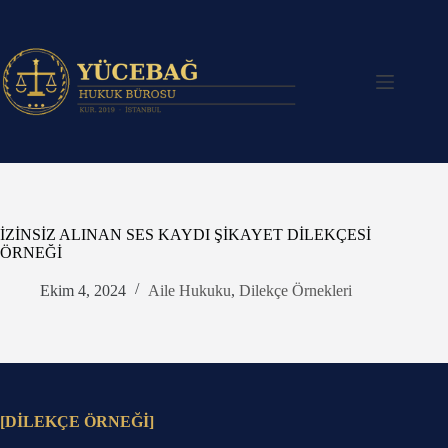
Skip
to
content
İZİNSİZ ALINAN SES KAYDI ŞİKAYET DİLEKÇESİ
ÖRNEĞİ
Ekim 4, 2024
Aile Hukuku
,
Dilekçe Örnekleri
[DİLEKÇE ÖRNEĞİ]