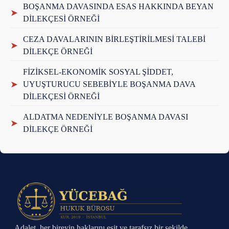
BOŞANMA DAVASINDA ESAS HAKKINDA BEYAN
➤
DİLEKÇESİ ÖRNEĞİ
CEZA DAVALARININ BİRLEŞTİRİLMESİ TALEBİ
➤
DİLEKÇE ÖRNEĞİ
FİZİKSEL-EKONOMİK SOSYAL ŞİDDET,
➤
UYUŞTURUCU SEBEBİYLE BOŞANMA DAVA
DİLEKÇESİ ÖRNEĞİ
ALDATMA NEDENİYLE BOŞANMA DAVASI
➤
DİLEKÇE ÖRNEĞİ
Adalet, her bireyin haklarını eşit ve tarafsız bir şekilde