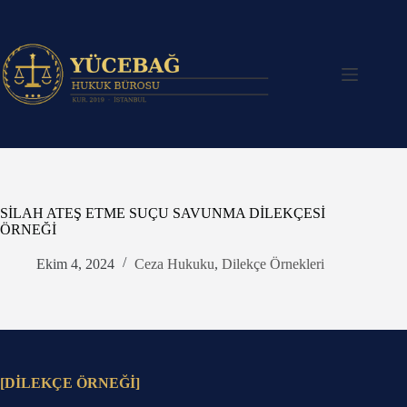
Skip
to
content
SİLAH ATEŞ ETME SUÇU SAVUNMA DİLEKÇESİ
ÖRNEĞİ
Ekim 4, 2024
Ceza Hukuku
,
Dilekçe Örnekleri
[DİLEKÇE ÖRNEĞİ]