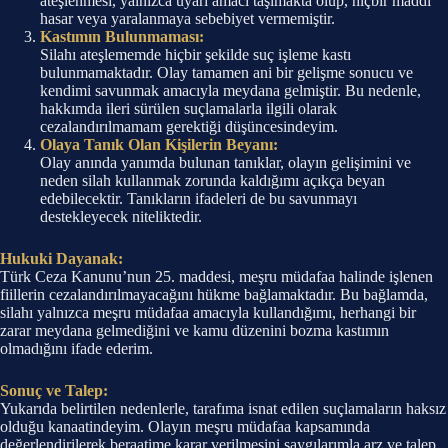
ateşlenmesi, yalnızca uyarı amacı taşımakta olup, hiçbir maddi
hasar veya yaralanmaya sebebiyet vermemiştir.
Kastımın Bulunmaması:
Silahı ateşlememde hiçbir şekilde suç işleme kastı
bulunmamaktadır. Olay tamamen ani bir gelişme sonucu ve
kendimi savunmak amacıyla meydana gelmiştir. Bu nedenle,
hakkımda ileri sürülen suçlamalarla ilgili olarak
cezalandırılmamam gerektiği düşüncesindeyim.
Olaya Tanık Olan Kişilerin Beyanı:
Olay anında yanımda bulunan tanıklar, olayın gelişimini ve
neden silah kullanmak zorunda kaldığımı açıkça beyan
edebilecektir. Tanıkların ifadeleri de bu savunmayı
destekleyecek niteliktedir.
Hukuki Dayanak:
Türk Ceza Kanunu’nun 25. maddesi, meşru müdafaa halinde işlenen
fiillerin cezalandırılmayacağını hükme bağlamaktadır. Bu bağlamda,
silahı yalnızca meşru müdafaa amacıyla kullandığımı, herhangi bir
zarar meydana gelmediğini ve kamu düzenini bozma kastımın
olmadığını ifade ederim.
Sonuç ve Talep:
Yukarıda belirtilen nedenlerle, tarafıma isnat edilen suçlamaların haksız
olduğu kanaatindeyim. Olayın meşru müdafaa kapsamında
değerlendirilerek beraatime karar verilmesini saygılarımla arz ve talep