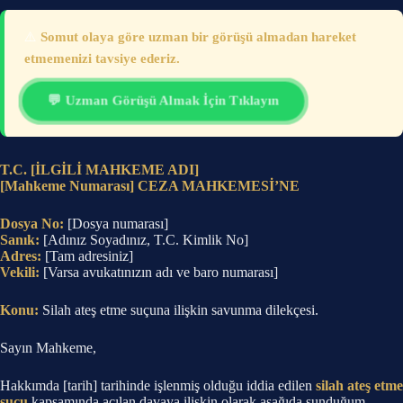
⚠️
Somut olaya göre uzman bir görüşü almadan hareket
etmemenizi tavsiye ederiz.
💬 Uzman Görüşü Almak İçin Tıklayın
T.C. [İLGİLİ MAHKEME ADI]
[Mahkeme Numarası] CEZA MAHKEMESİ’NE
Dosya No:
[Dosya numarası]
Sanık:
[Adınız Soyadınız, T.C. Kimlik No]
Adres:
[Tam adresiniz]
Vekili:
[Varsa avukatınızın adı ve baro numarası]
Konu:
Silah ateş etme suçuna ilişkin savunma dilekçesi.
Sayın Mahkeme,
Hakkımda [tarih] tarihinde işlenmiş olduğu iddia edilen
silah ateş etme
suçu
kapsamında açılan davaya ilişkin olarak aşağıda sunduğum