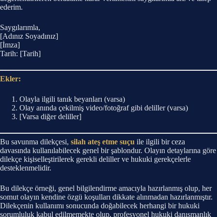
ederim.
Saygılarımla,
[Adınız Soyadınız]
[İmza]
Tarih: [Tarih]
Ekler:
Olayla ilgili tanık beyanları (varsa)
Olay anında çekilmiş video/fotoğraf gibi deliller (varsa)
[Varsa diğer deliller]
Bu savunma dilekçesi,
silah ateş etme suçu
ile ilgili bir ceza
davasında kullanılabilecek genel bir şablondur. Olayın detaylarına göre
dilekçe kişiselleştirilerek gerekli deliller ve hukuki gerekçelerle
desteklenmelidir.
Bu dilekçe örneği, genel bilgilendirme amacıyla hazırlanmış olup, her
somut olayın kendine özgü koşulları dikkate alınmadan hazırlanmıştır.
Dilekçenin kullanımı sonucunda doğabilecek herhangi bir hukuki
sorumluluk kabul edilmemekte olup, profesyonel hukuki danışmanlık