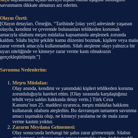
savunmamı dikkate almanızı arz ederim.
Olayın Özeti:
[Olayın detayları. Örneğin, “Tarihinde [olay yeri] adresinde yaşanan
olayda, kendimi ve çevremde bulunanları tehlikeden korumak
amacıyla silahımı meşru müdafaa kapsamında ateşlemek zorunda
kaldım. Silahı hiçbir şekilde kamu düzenini bozmak, kişilere veya mala
zarar vermek amacıyla kullanmadım. Silah ateşleme olayı yalnızca bir
uyarı niteliğinde ve kimseye zarar verme kastı olmaksızın
gerçekleştirilmiştir.”]
Savunma Nedenlerim:
Meşru Müdafaa:
Olay anında, kendimi ve yanımdaki kişileri tehlikeden koruma
zorunluluğuyla hareket ettim. [Olay sırasında karşılaştığınız
tehdit veya saldırı hakkında detay verin.] Türk Ceza
Kanunu’nun 25. maddesi uyarınca, meşru müdafaa hakkımı
kullanarak silahımı ateşledim. Bu davranışım tamamen savunma
amacı taşımakta olup, ne kimseyi yaralama ne de mala zarar
verme kastım yoktur.
Zararın Meydana Gelmemesi:
Olay sonucunda herhangi bir şahıs zarar görmemiştir. Silahın