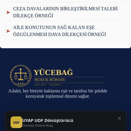
CEZA DAVALARININ BİRLEŞTİRİLMESİ TALEBİ
➤
DİLEKÇE ÖRNEĞİ
AİLE KONUTUNUN SAĞ KALAN EŞE
➤
ÖZGÜLENMESİ DAVA DİLEKÇESİ ÖRNEĞİ
Adalet, her bireyin haklarını eşit ve tarafsız bir şekilde
koruyarak toplumsal düzeni sağlar.
Sayfalar
✕
UYAP UDF Dönüştürücü
UDF
Ücretsiz Online Araç
Anasayfa
Faaliyet Alanları