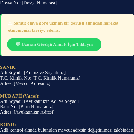
Dosya No: [Dosya Numarası]
⚠️
Somut olaya göre uzman bir görüşü almadan hareket
etmemenizi tavsiye ederiz.
💬 Uzman Görüşü Almak İçin Tıklayın
SANIK:
Adı Soyadı: [Adınız ve Soyadınız]
T.C. Kimlik No: [T.C. Kimlik Numaranız]
Adres: [Mevcut Adresiniz]
MÜDAFİİ (Varsa):
Adı Soyadı: [Avukatınızın Adı ve Soyadı]
Baro No: [Baro Numaranız]
Adres: [Avukatınızın Adresi]
KONU:
Adli kontrol altında bulunulan mevcut adresin değiştirilmesi talebinden