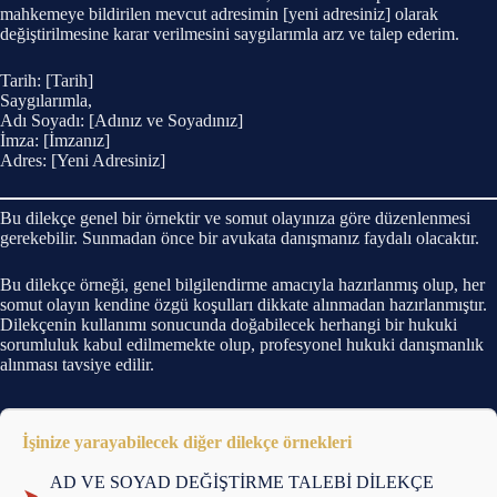
mahkemeye bildirilen mevcut adresimin [yeni adresiniz] olarak
değiştirilmesine karar verilmesini saygılarımla arz ve talep ederim.
Tarih: [Tarih]
Saygılarımla,
Adı Soyadı: [Adınız ve Soyadınız]
İmza: [İmzanız]
Adres: [Yeni Adresiniz]
Bu dilekçe genel bir örnektir ve somut olayınıza göre düzenlenmesi
gerekebilir. Sunmadan önce bir avukata danışmanız faydalı olacaktır.
Bu dilekçe örneği, genel bilgilendirme amacıyla hazırlanmış olup, her
somut olayın kendine özgü koşulları dikkate alınmadan hazırlanmıştır.
Dilekçenin kullanımı sonucunda doğabilecek herhangi bir hukuki
sorumluluk kabul edilmemekte olup, profesyonel hukuki danışmanlık
alınması tavsiye edilir.
İşinize yarayabilecek diğer dilekçe örnekleri
AD VE SOYAD DEĞİŞTİRME TALEBİ DİLEKÇE
➤