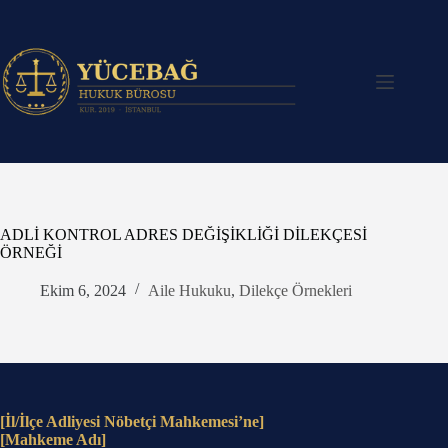
Skip
to
content
ADLİ KONTROL ADRES DEĞİŞİKLİĞİ DİLEKÇESİ
ÖRNEĞİ
Ekim 6, 2024
Aile Hukuku
,
Dilekçe Örnekleri
[İl/İlçe Adliyesi Nöbetçi Mahkemesi’ne]
[Mahkeme Adı]