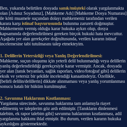
Ben, yukarıda belirtilen dosyada
sanık/müşteki
olarak yargılanmakta
olan [Adınız Soyadınız], [Mahkeme Adı] [Mahkeme Dosya Numarası]
ile kötü muamele suçundan dolayı mahkemeniz tarafından verilen
karara karşı
istinaf başvurusunda
bulunma zarureti doğmuştur.
Mahkemenin vermiş olduğu karar hukuka aykırı olup, dosya
kapsamında değerlendirilmesi gereken birçok hukuki hata mevcuttur.
Aşağıda yer alan gerekçeler doğrultusunda, verilen kararın istinaf
incelemesine tabi tutulmasını talep etmekteyim.
1. Delillerin Yetersizliği veya Yanlış Değerlendirilmesi:
Mahkeme, suçun oluşumu için yeterli delil bulunmadığı veya delillerin
yanlış değerlendirildiği gerekçesiyle karar vermiştir. Ancak, dosyada
yer alan [tanık beyanları, sağlık raporları, video/fotoğraf gibi] delillerin
eksik ve yetersiz bir şekilde incelendiği kanaatindeyiz. Özellikle,
[belirli delilin/delillerin] dikkate alınmaması veya yanlış yorumlanması
sonucu hatalı bir hüküm kurulmuştur.
2. Savunma Haklarının Kısıtlanması:
Yargılama sürecinde, savunma haklarıma tam anlamıyla riayet
edilmemiş ve taleplerim göz ardı edilmiştir. [Tanıkların dinlenmesi
talebim, ek rapor talebim gibi] savunma haklarımın kısıtlanması, adil
yargılanma hakkımı ihlal etmiştir. Bu durum, verilen kararın hukuka
aykırılığını göstermektedir.