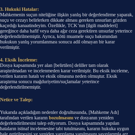
3. Hukuki Hatalar:
Mahkemenin suçun niteliğine ilişkin yanlış bir değerlendirme yaparak,
suçu ve cezayı belirlerken dikkate alması gereken unsurları gözden
kaçırdığı kanaatindeyim. Özellikle, TCK’nın [ilgili maddeleri]
gereğince daha hafif veya daha ağır ceza gerektiren unsurlar yeterince
değerlendirilmemiştir. Ayrıca, kötü muamele suçu bakımından
hukukun yanlış yorumlanması sonucu adil olmayan bir karar
verilmiştir.
4. Eksik İnceleme:
Dosya kapsamında yer alan [belirtilen] deliller tam olarak
araştırılmadan ve incelenmeden karar verilmiştir. Bu eksik inceleme,
verilen kararın hatalı ve eksik olmasına neden olmuştur. Eksik
araştırma sonucu mağduriyetim/suçlamalar yeterince
değerlendirilmemiştir.
Netice ve Talep:
Yukarıda açıkladığım nedenler doğrultusunda, [Mahkeme Adı]
tarafından verilen kararın
bozulmasını
ve dosyanın yeniden
değerlendirilmesini talep ediyorum. Dosya kapsamında yapılan
hataların istinaf incelemesine tabi tutulmasını, kararın hukuka uygun
hale getirilmesini ve yeniden yargılama yapılmasını saygılarımla arz