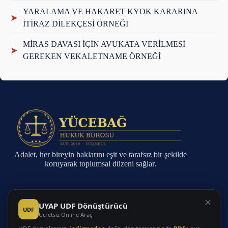
YARALAMA VE HAKARET KYOK KARARINA
➤
İTİRAZ DİLEKÇESİ ÖRNEĞİ
MİRAS DAVASI İÇİN AVUKATA VERİLMESİ
➤
GEREKEN VEKALETNAME ÖRNEĞİ
Adalet, her bireyin haklarını eşit ve tarafsız bir şekilde
koruyarak toplumsal düzeni sağlar.
Sayfalar
✕
UYAP UDF Dönüştürücü
UDF
Ücretsiz Online Araç
Anasayfa
Faaliyet Alanları