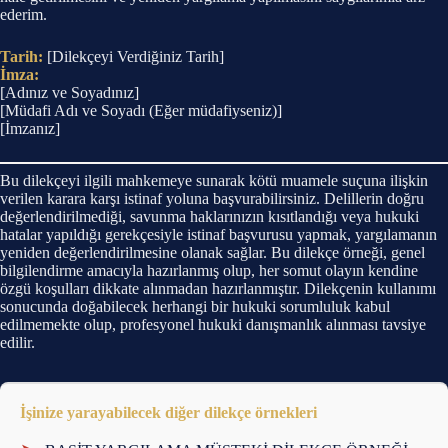
ederim.
Tarih:
[Dilekçeyi Verdiğiniz Tarih]
İmza:
[Adınız ve Soyadınız]
[Müdafi Adı ve Soyadı (Eğer müdafiyseniz)]
[İmzanız]
Bu dilekçeyi ilgili mahkemeye sunarak kötü muamele suçuna ilişkin
verilen karara karşı istinaf yoluna başvurabilirsiniz. Delillerin doğru
değerlendirilmediği, savunma haklarınızın kısıtlandığı veya hukuki
hatalar yapıldığı gerekçesiyle istinaf başvurusu yapmak, yargılamanın
yeniden değerlendirilmesine olanak sağlar. Bu dilekçe örneği, genel
bilgilendirme amacıyla hazırlanmış olup, her somut olayın kendine
özgü koşulları dikkate alınmadan hazırlanmıştır. Dilekçenin kullanımı
sonucunda doğabilecek herhangi bir hukuki sorumluluk kabul
edilmemekte olup, profesyonel hukuki danışmanlık alınması tavsiye
edilir.
İşinize yarayabilecek diğer dilekçe örnekleri