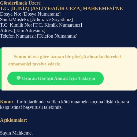
Gönderilmek Üzere
T.C. [İLİNİZ] [ASLİYE/AĞIR CEZA] MAHKEMESİ’NE
Dosya No: [Dosya Numaranız]
Sanık/Müşteki: [Adınız ve Soyadınız]
T.C. Kimlik No: [T.C. Kimlik Numaranız]
Adres: [Tam Adresiniz]
Telefon Numarası: [Telefon Numaranız]
⚠️
Somut olaya göre uzman bir görüşü almadan hareket
etmemenizi tavsiye ederiz.
💬 Uzman Görüşü Almak İçin Tıklayın
Konu:
[Tarih] tarihinde verilen kötü muamele suçuna ilişkin karara
karşı istinaf başvurusu talebimiz.
Açıklamalar:
Sayın Mahkeme,