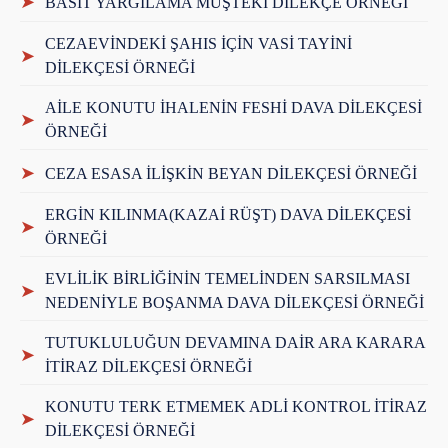
➤
BASİT YARGILAMA MÜŞTEKİ DİLEKÇE ÖRNEĞİ
CEZAEVİNDEKİ ŞAHIS İÇİN VASİ TAYİNİ
➤
DİLEKÇESİ ÖRNEĞİ
AİLE KONUTU İHALENİN FESHİ DAVA DİLEKÇESİ
➤
ÖRNEĞİ
➤
CEZA ESASA İLİŞKİN BEYAN DİLEKÇESİ ÖRNEĞİ
ERGİN KILINMA(KAZAİ RÜŞT) DAVA DİLEKÇESİ
➤
ÖRNEĞİ
EVLİLİK BİRLİĞİNİN TEMELİNDEN SARSILMASI
➤
NEDENİYLE BOŞANMA DAVA DİLEKÇESİ ÖRNEĞİ
TUTUKLULUĞUN DEVAMINA DAİR ARA KARARA
➤
İTİRAZ DİLEKÇESİ ÖRNEĞİ
KONUTU TERK ETMEMEK ADLİ KONTROL İTİRAZ
➤
DİLEKÇESİ ÖRNEĞİ