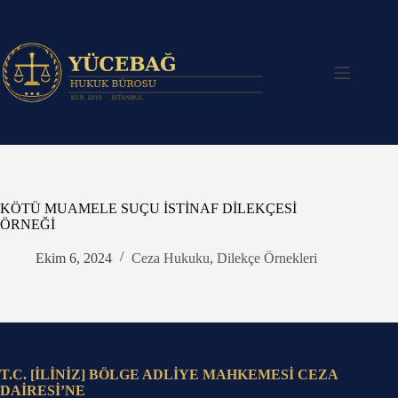
Skip
to
content
KÖTÜ MUAMELE SUÇU İSTİNAF DİLEKÇESİ
ÖRNEĞİ
Ekim 6, 2024
Ceza Hukuku
,
Dilekçe Örnekleri
T.C. [İLİNİZ] BÖLGE ADLİYE MAHKEMESİ CEZA
DAİRESİ’NE