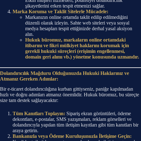
Etkin müşteri hizmetleri, potansiyel dolandırıcılık
şikayetlerini erken tespit etmenizi sağlar.
Marka Koruma ve Taklit Sitelerle Mücadele:
Markanızın online ortamda taklit edilip edilmediğini
düzenli olarak izleyin. Sahte web siteleri veya sosyal
medya hesapları tespit ettiğinizde derhal yasal aksiyon
alın.
Hukuk büromuz, markaların online ortamdaki
itibarını ve fikri mülkiyet haklarını korumak için
gerekli hukuki süreçleri (erişimin engellenmesi,
domain geri alımı vb.) yönetme konusunda uzmandır.
Dolandırıcılık Mağduru Olduğunuzda Hukuki Haklarınız ve
Atmanız Gereken Adımlar:
Bir e-ticaret dolandırıcılığına kurban gittiyseniz, paniğe kapılmadan
hızlı ve doğru adımları atmanız önemlidir. Hukuk büromuz, bu süreçte
size tam destek sağlayacaktır:
Tüm Kanıtları Toplayın:
Sipariş ekran görüntüleri, ödeme
dekontları, e-postalar, SMS yazışmaları, reklam görselleri ve
dolandırıcıyla yapılan tüm iletişim kayıtları gibi tüm kanıtları bir
araya getirin.
Bankanızla veya Ödeme Kuruluşunuzla İletişime Geçin: