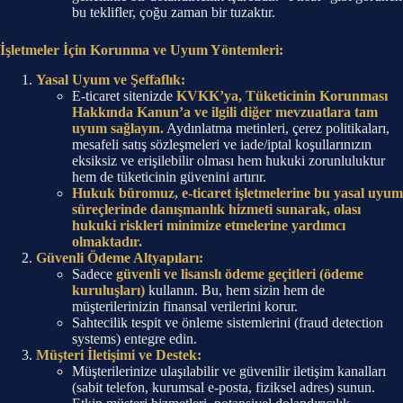
bu teklifler, çoğu zaman bir tuzaktır.
İşletmeler İçin Korunma ve Uyum Yöntemleri:
Yasal Uyum ve Şeffaflık:
E-ticaret sitenizde
KVKK’ya, Tüketicinin Korunması
Hakkında Kanun’a ve ilgili diğer mevzuatlara tam
uyum sağlayın.
Aydınlatma metinleri, çerez politikaları,
mesafeli satış sözleşmeleri ve iade/iptal koşullarınızın
eksiksiz ve erişilebilir olması hem hukuki zorunluluktur
hem de tüketicinin güvenini artırır.
Hukuk büromuz, e-ticaret işletmelerine bu yasal uyum
süreçlerinde danışmanlık hizmeti sunarak, olası
hukuki riskleri minimize etmelerine yardımcı
olmaktadır.
Güvenli Ödeme Altyapıları:
Sadece
güvenli ve lisanslı ödeme geçitleri (ödeme
kuruluşları)
kullanın. Bu, hem sizin hem de
müşterilerinizin finansal verilerini korur.
Sahtecilik tespit ve önleme sistemlerini (fraud detection
systems) entegre edin.
Müşteri İletişimi ve Destek:
Müşterilerinize ulaşılabilir ve güvenilir iletişim kanalları
(sabit telefon, kurumsal e-posta, fiziksel adres) sunun.