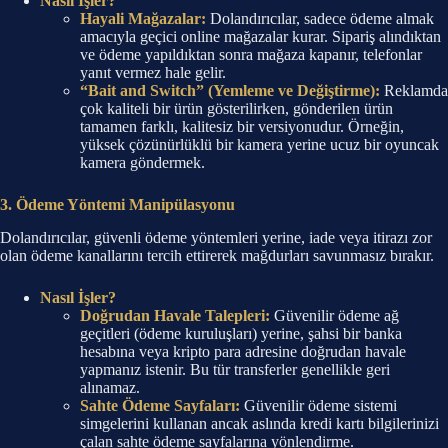
Nasıl İşler?
Hayali Mağazalar:
Dolandırıcılar, sadece ödeme almak
amacıyla geçici online mağazalar kurar. Sipariş alındıktan
ve ödeme yapıldıktan sonra mağaza kapanır, telefonlar
yanıt vermez hale gelir.
“Bait and Switch” (Yemleme ve Değiştirme):
Reklamda
çok kaliteli bir ürün gösterilirken, gönderilen ürün
tamamen farklı, kalitesiz bir versiyonudur. Örneğin,
yüksek çözünürlüklü bir kamera yerine ucuz bir oyuncak
kamera göndermek.
3. Ödeme Yöntemi Manipülasyonu
Dolandırıcılar, güvenli ödeme yöntemleri yerine, iade veya itirazı zor
olan ödeme kanallarını tercih ettirerek mağdurları savunmasız bırakır.
Nasıl İşler?
Doğrudan Havale Talepleri:
Güvenilir ödeme ağ
geçitleri (ödeme kuruluşları) yerine, şahsi bir banka
hesabına veya kripto para adresine doğrudan havale
yapmanız istenir. Bu tür transferler genellikle geri
alınamaz.
Sahte Ödeme Sayfaları:
Güvenilir ödeme sistemi
simgelerini kullanan ancak aslında kredi kartı bilgilerinizi
çalan sahte ödeme sayfalarına yönlendirme.