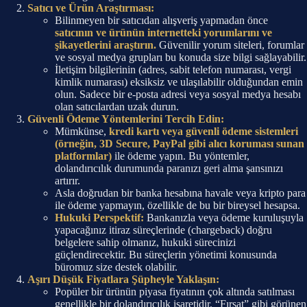
Satıcı ve Ürün Araştırması:
Bilinmeyen bir satıcıdan alışveriş yapmadan önce
satıcının ve ürünün internetteki yorumlarını ve
şikayetlerini araştırın.
Güvenilir yorum siteleri, forumlar
ve sosyal medya grupları bu konuda size bilgi sağlayabilir.
İletişim bilgilerinin (adres, sabit telefon numarası, vergi
kimlik numarası) eksiksiz ve ulaşılabilir olduğundan emin
olun. Sadece bir e-posta adresi veya sosyal medya hesabı
olan satıcılardan uzak durun.
Güvenli Ödeme Yöntemlerini Tercih Edin:
Mümkünse,
kredi kartı veya güvenli ödeme sistemleri
(örneğin, 3D Secure, PayPal gibi alıcı koruması sunan
platformlar)
ile ödeme yapın. Bu yöntemler,
dolandırıcılık durumunda paranızı geri alma şansınızı
artırır.
Asla doğrudan bir banka hesabına havale veya kripto para
ile ödeme yapmayın, özellikle de bu bir bireysel hesapsa.
Hukuki Perspektif:
Bankanızla veya ödeme kuruluşuyla
yapacağınız itiraz süreçlerinde (chargeback) doğru
belgelere sahip olmanız, hukuki sürecinizi
güçlendirecektir. Bu süreçlerin yönetimi konusunda
büromuz size destek olabilir.
Aşırı Düşük Fiyatlara Şüpheyle Yaklaşın:
Popüler bir ürünün piyasa fiyatının çok altında satılması
genellikle bir dolandırıcılık işaretidir. “Fırsat” gibi görünen