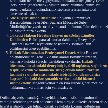
Kredi kartı ile ödeme yaptıysanız, bankanızla iletişime geçerek
“ters ibraz” (chargeback) başvurusunda bulunabilirsiniz. Bu
süreç, bankaların dolandırıcılık şüphesiyle işleminizi iptal
etmesine olanak tanır.
Suç Duyurusunda Bulunun:
En yakın Cumhuriyet
Başsavcılığına veya Siber Suçlarla Mücadele Şube
Müdürlüğü’ne yazılı suç duyurusunda bulunun. Tüm delillerinizi
bu başvurunuza ekleyin.
Tüketici Hakem Heyetine Başvurun (Belirli Limitler
Dahilinde):
Belirli parasal sınırlar dahilinde, İl veya İlçe
Tüketici Hakem Heyetlerine başvurarak sorununuzun
çözülmesini talep edebilirsiniz.
Hukuk Büromuzdan Profesyonel Destek Alın:
E-ticaret
dolandırıcılıkları, genellikle uluslararası boyutlara uzanan,
karmaşık hukuki süreçler gerektiren vakalardır.
Hukuk
büromuz, bu alandaki deneyimiyle, delil toplama, suçluların
tespiti, savcılık ve mahkeme süreçlerinin takibi, zararın
tazmini ve uluslararası hukuki işbirliği konularında size
kapsamlı hukuki danışmanlık ve dava takibi hizmeti
sunmaktadır.
Mağduriyetinizin en kısa sürede giderilmesi ve
haklarınızın korunması için yanınızdayız.
Online alışverişin sunduğu kolaylıklara karşın, siber dolandırıcıların
yarattığı tehditler göz ardı edilemez. Hem bireysel tüketiciler hem de e-
ticaret işletmeleri için bilinçli olmak ve hukuki koruma tedbirlerini