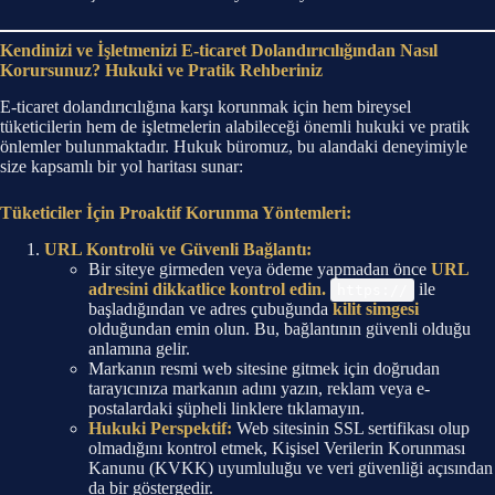
Kendinizi ve İşletmenizi E-ticaret Dolandırıcılığından Nasıl
Korursunuz? Hukuki ve Pratik Rehberiniz
E-ticaret dolandırıcılığına karşı korunmak için hem bireysel
tüketicilerin hem de işletmelerin alabileceği önemli hukuki ve pratik
önlemler bulunmaktadır. Hukuk büromuz, bu alandaki deneyimiyle
size kapsamlı bir yol haritası sunar:
Tüketiciler İçin Proaktif Korunma Yöntemleri:
URL Kontrolü ve Güvenli Bağlantı:
Bir siteye girmeden veya ödeme yapmadan önce
URL
adresini dikkatlice kontrol edin.
ile
https://
başladığından ve adres çubuğunda
kilit simgesi
olduğundan emin olun. Bu, bağlantının güvenli olduğu
anlamına gelir.
Markanın resmi web sitesine gitmek için doğrudan
tarayıcınıza markanın adını yazın, reklam veya e-
postalardaki şüpheli linklere tıklamayın.
Hukuki Perspektif:
Web sitesinin SSL sertifikası olup
olmadığını kontrol etmek, Kişisel Verilerin Korunması
Kanunu (KVKK) uyumluluğu ve veri güvenliği açısından
da bir göstergedir.