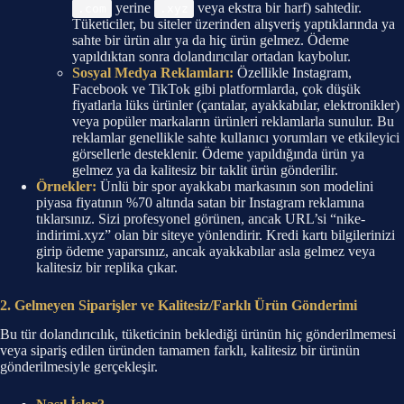
yerine
veya ekstra bir harf) sahtedir.
.com
.xyz
Tüketiciler, bu siteler üzerinden alışveriş yaptıklarında ya
sahte bir ürün alır ya da hiç ürün gelmez. Ödeme
yapıldıktan sonra dolandırıcılar ortadan kaybolur.
Sosyal Medya Reklamları:
Özellikle Instagram,
Facebook ve TikTok gibi platformlarda, çok düşük
fiyatlarla lüks ürünler (çantalar, ayakkabılar, elektronikler)
veya popüler markaların ürünleri reklamlarla sunulur. Bu
reklamlar genellikle sahte kullanıcı yorumları ve etkileyici
görsellerle desteklenir. Ödeme yapıldığında ürün ya
gelmez ya da kalitesiz bir taklit ürün gönderilir.
Örnekler:
Ünlü bir spor ayakkabı markasının son modelini
piyasa fiyatının %70 altında satan bir Instagram reklamına
tıklarsınız. Sizi profesyonel görünen, ancak URL’si “nike-
indirimi.xyz” olan bir siteye yönlendirir. Kredi kartı bilgilerinizi
girip ödeme yaparsınız, ancak ayakkabılar asla gelmez veya
kalitesiz bir replika çıkar.
2. Gelmeyen Siparişler ve Kalitesiz/Farklı Ürün Gönderimi
Bu tür dolandırıcılık, tüketicinin beklediği ürünün hiç gönderilmemesi
veya sipariş edilen üründen tamamen farklı, kalitesiz bir ürünün
gönderilmesiyle gerçekleşir.