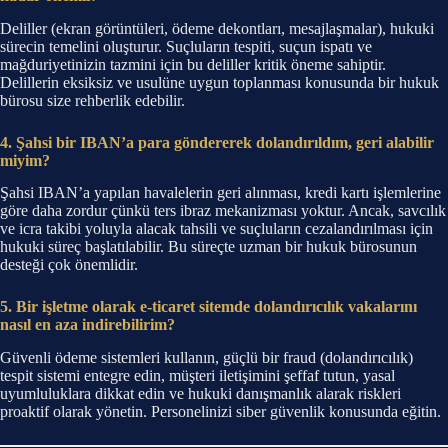
Deliller (ekran görüntüleri, ödeme dekontları, mesajlaşmalar), hukuki
sürecin temelini oluşturur. Suçluların tespiti, suçun ispatı ve
mağduriyetinizin tazmini için bu deliller kritik öneme sahiptir.
Delillerin eksiksiz ve usulüne uygun toplanması konusunda bir hukuk
bürosu size rehberlik edebilir.
4. Şahsi bir IBAN’a para göndererek dolandırıldım, geri alabilir
miyim?
Şahsi IBAN’a yapılan havalelerin geri alınması, kredi kartı işlemlerine
göre daha zordur çünkü ters ibraz mekanizması yoktur. Ancak, savcılık
ve icra takibi yoluyla alacak tahsili ve suçluların cezalandırılması için
hukuki süreç başlatılabilir. Bu süreçte uzman bir hukuk bürosunun
desteği çok önemlidir.
5. Bir işletme olarak e-ticaret sitemde dolandırıcılık vakalarını
nasıl en aza indirebilirim?
Güvenli ödeme sistemleri kullanın, güçlü bir fraud (dolandırıcılık)
tespit sistemi entegre edin, müşteri iletişimini şeffaf tutun, yasal
uyumluluklara dikkat edin ve hukuki danışmanlık alarak riskleri
proaktif olarak yönetin. Personelinizi siber güvenlik konusunda eğitin.