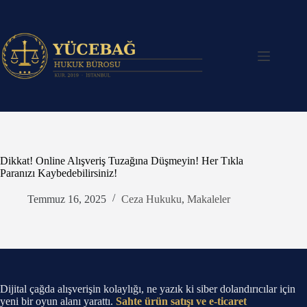
Skip
to
content
Dikkat! Online Alışveriş Tuzağına Düşmeyin! Her Tıkla
Paranızı Kaybedebilirsiniz!
Temmuz 16, 2025
Ceza Hukuku
,
Makaleler
Dijital çağda alışverişin kolaylığı, ne yazık ki siber dolandırıcılar için
yeni bir oyun alanı yarattı.
Sahte ürün satışı ve e-ticaret