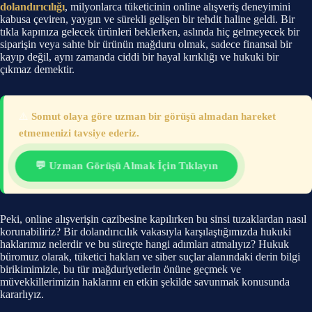
dolandırıcılığı
, milyonlarca tüketicinin online alışveriş deneyimini
kabusa çeviren, yaygın ve sürekli gelişen bir tehdit haline geldi. Bir
tıkla kapınıza gelecek ürünleri beklerken, aslında hiç gelmeyecek bir
siparişin veya sahte bir ürünün mağduru olmak, sadece finansal bir
kayıp değil, aynı zamanda ciddi bir hayal kırıklığı ve hukuki bir
çıkmaz demektir.
⚠️
Somut olaya göre uzman bir görüşü almadan hareket
etmemenizi tavsiye ederiz.
💬 Uzman Görüşü Almak İçin Tıklayın
Peki, online alışverişin cazibesine kapılırken bu sinsi tuzaklardan nasıl
korunabiliriz? Bir dolandırıcılık vakasıyla karşılaştığımızda hukuki
haklarımız nelerdir ve bu süreçte hangi adımları atmalıyız? Hukuk
büromuz olarak, tüketici hakları ve siber suçlar alanındaki derin bilgi
birikimimizle, bu tür mağduriyetlerin önüne geçmek ve
müvekkillerimizin haklarını en etkin şekilde savunmak konusunda
kararlıyız.