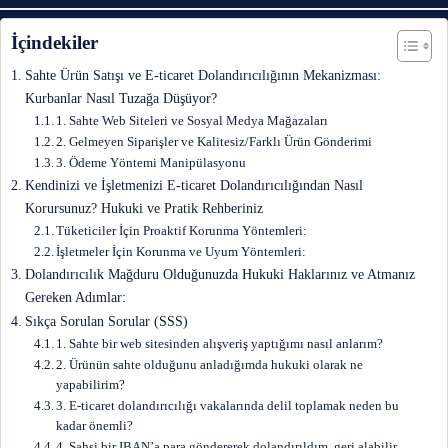
İçindekiler
Sahte Ürün Satışı ve E-ticaret Dolandırıcılığının Mekanizması:
Kurbanlar Nasıl Tuzağa Düşüyor?
1. Sahte Web Siteleri ve Sosyal Medya Mağazaları
2. Gelmeyen Siparişler ve Kalitesiz/Farklı Ürün Gönderimi
3. Ödeme Yöntemi Manipülasyonu
Kendinizi ve İşletmenizi E-ticaret Dolandırıcılığından Nasıl
Korursunuz? Hukuki ve Pratik Rehberiniz
Tüketiciler İçin Proaktif Korunma Yöntemleri:
İşletmeler İçin Korunma ve Uyum Yöntemleri:
Dolandırıcılık Mağduru Olduğunuzda Hukuki Haklarınız ve Atmanız
Gereken Adımlar:
Sıkça Sorulan Sorular (SSS)
1. Sahte bir web sitesinden alışveriş yaptığımı nasıl anlarım?
2. Ürünün sahte olduğunu anladığımda hukuki olarak ne
yapabilirim?
3. E-ticaret dolandırıcılığı vakalarında delil toplamak neden bu
kadar önemli?
4. Şahsi bir IBAN’a para göndererek dolandırıldım, geri alabilir