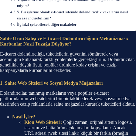
miyim?
5. Bir işletme olarak e-ticaret sitemde dolandırıcılık vakalarını nasıl
en aza indirebilirim?
İlginizi çekebilecek diğer makaleler
Sahte Ürün Satışı ve E-ticaret Dolandırıcılığının Mekanizması:
Kurbanlar Nasıl Tuzağa Düşüyor?
E-ticaret dolandırıcılığı, tüketicilerin güvenini sömürerek veya
acemiliğini kullanarak farklı yöntemlerle gerçekleştirilir. Dolandırıcılar,
genellikle düşük fiyat, popüler ürünlere kolay erişim ve cazip
kampanyalarla kurbanlarını cezbeder.
1. Sahte Web Siteleri ve Sosyal Medya Mağazaları
Dolandırıcılar, tanınmış markaların veya popüler e-ticaret
platformlarının web sitelerini birebir taklit ederek veya sosyal medya
üzerinden cazip reklamlarla sahte mağazalar kurarak tüketicileri aldatır.
Nasıl İşler?
Klon Web Siteleri:
Çoğu zaman, orijinal sitenin logosu,
tasarımı ve hatta ürün açıklamaları kopyalanır. Ancak
URL adresi (web sitesi linki) küçük bir farkla (örneğin