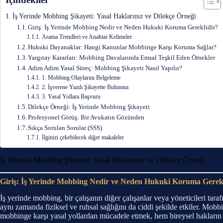
İş Yerinde Mobbing Şikayeti: Yasal Haklarınız ve Dilekçe Örneği
Giriş: İş Yerinde Mobbing Nedir ve Neden Hukuki Koruma Gereklidir?
Arama Trendleri ve Anahtar Kelimeler
Hukuki Dayanaklar: Hangi Kanunlar Mobbinge Karşı Koruma Sağlar?
Yargıtay Kararları: Mobbing Davalarında Emsal Teşkil Eden Örnekler
Adım Adım Yasal Süreç: Mobbing Şikayeti Nasıl Yapılır?
1. Mobbing Olaylarını Belgeleme
2. İşverene Yazılı Şikayette Bulunma
3. Yasal Yollara Başvuru
Dilekçe Örneği: İş Yerinde Mobbing Şikayeti
Profesyonel Görüş: Bir Avukatın Gözünden
Sıkça Sorulan Sorular (SSS)
İlginizi çekebilecek diğer makaleler
İş Yerinde Mobbing Şikayeti: Yasal Haklarınız ve Dilekçe Örneği
Giriş: İş Yerinde Mobbing Nedir ve Neden Hukuki Koruma Gerek
İş yerinde mobbing, bir çalışanın diğer çalışanlar veya yöneticileri tar
aynı zamanda fiziksel ve ruhsal sağlığını da ciddi şekilde etkiler. Mobbi
mobbinge karşı yasal yollardan mücadele etmek, hem bireysel hakların k