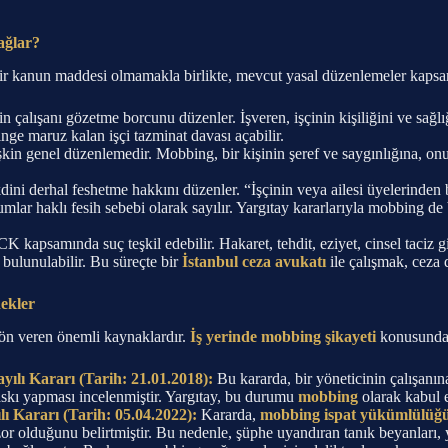
ağlar?
un maddesi olmamakla birlikte, mevcut yasal düzenlemeler kapsamında h
n çalışanı gözetme borcunu düzenler. İşveren, işçinin kişiliğini ve s
e maruz kalan işçi tazminat davası açabilir.
şkin genel düzenlemedir. Mobbing, bir kişinin şeref ve saygınlığına, onur
kdini derhal feshetme hakkını düzenler. “İşçinin veya ailesi üyelerinde
umlar haklı fesih sebebi olarak sayılır. Yargıtay kararlarıyla mobbing 
apsamında suç teşkil edebilir. Hakaret, tehdit, eziyet, cinsel taciz gib
bulunulabilir. Bu süreçte bir
İstanbul ceza avukatı
ile çalışmak, ceza 
ekler
yön veren önemli kaynaklardır.
İş yerinde mobbing şikayeti
konusunda e
yılı Kararı (Tarih: 21.01.2018):
Bu kararda, bir yöneticinin çalışanına
askı yapması incelenmiştir. Yargıtay, bu durumu
mobbing
olarak kabul e
ı Kararı (Tarih: 05.04.2022):
Kararda,
mobbing ispat yükümlülüğ
 zor olduğunu belirtmiştir. Bu nedenle, şüphe uyandıran tanık beyanları, y