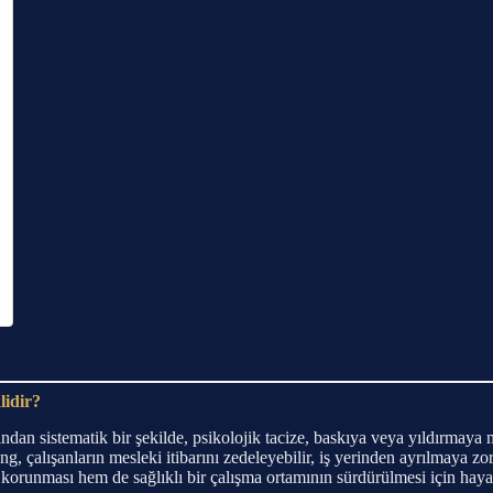
lidir?
afından sistematik bir şekilde, psikolojik tacize, baskıya veya yıldırmay
ng, çalışanların mesleki itibarını zedeleyebilir, iş yerinden ayrılmaya zo
orunması hem de sağlıklı bir çalışma ortamının sürdürülmesi için hayat