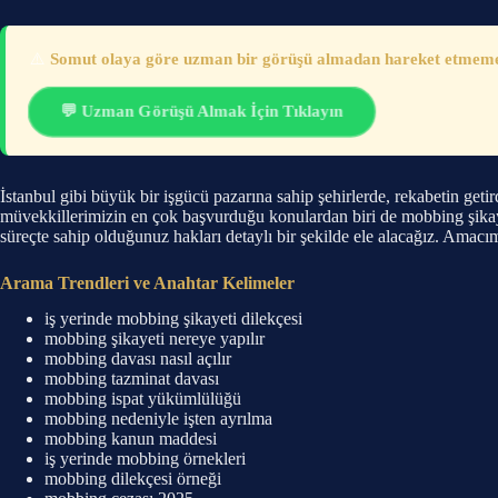
⚠️
Somut olaya göre uzman bir görüşü almadan hareket etmemeni
💬 Uzman Görüşü Almak İçin Tıklayın
İstanbul gibi büyük bir işgücü pazarına sahip şehirlerde, rekabetin geti
müvekkillerimizin en çok başvurduğu konulardan biri de mobbing şika
süreçte sahip olduğunuz hakları detaylı bir şekilde ele alacağız. Amac
Arama Trendleri ve Anahtar Kelimeler
iş yerinde mobbing şikayeti dilekçesi
mobbing şikayeti nereye yapılır
mobbing davası nasıl açılır
mobbing tazminat davası
mobbing ispat yükümlülüğü
mobbing nedeniyle işten ayrılma
mobbing kanun maddesi
iş yerinde mobbing örnekleri
mobbing dilekçesi örneği