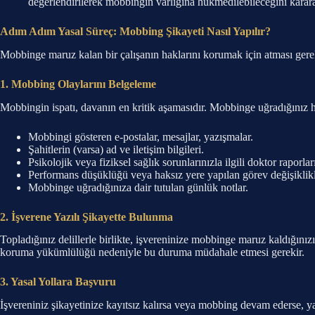
değerlendirilerek mobbingin varlığına hükmedilebileceğini karara
Adım Adım Yasal Süreç: Mobbing Şikayeti Nasıl Yapılır?
Mobbinge maruz kalan bir çalışanın haklarını korumak için atması gere
1. Mobbing Olaylarını Belgeleme
Mobbingin ispatı, davanın en kritik aşamasıdır. Mobbinge uğradığınız her 
Mobbingi gösteren e-postalar, mesajlar, yazışmalar.
Şahitlerin (varsa) ad ve iletişim bilgileri.
Psikolojik veya fiziksel sağlık sorunlarınızla ilgili doktor raporlar
Performans düşüklüğü veya haksız yere yapılan görev değişiklikler
Mobbinge uğradığınıza dair tutulan günlük notlar.
2. İşverene Yazılı Şikayette Bulunma
Topladığınız delillerle birlikte, işvereninize mobbinge maruz kaldığınızı
koruma yükümlülüğü nedeniyle bu duruma müdahale etmesi gerekir.
3. Yasal Yollara Başvuru
İşvereniniz şikayetinize kayıtsız kalırsa veya mobbing devam ederse, y