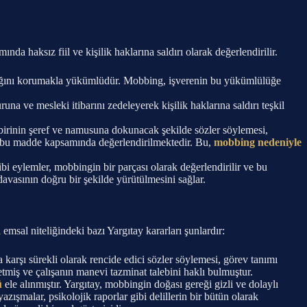
aksız fiil ve kişilik haklarına saldırı olarak değerlendirilir.
ağlığını korumakla yükümlüdür. Mobbing, işverenin bu yükümlülüğe
una ve mesleki itibarını zedeleyerek kişilik haklarına saldırı teşkil
n birinin şeref ve namusuna dokunacak şekilde sözler söylemesi,
de bu madde kapsamında değerlendirilmektedir. Bu,
mobbing nedeniyle
i eylemler, mobbingin bir parçası olarak değerlendirilir ve bu
davasının doğru bir şekilde yürütülmesini sağlar.
msal niteliğindeki bazı Yargıtay kararları şunlardır:
 karşı sürekli olarak rencide edici sözler söylemesi, görev tanımı
tmiş ve çalışanın manevi tazminat talebini haklı bulmuştur.
ü
ele alınmıştır. Yargıtay, mobbingin doğası gereği gizli ve dolaylı
azışmalar, psikolojik raporlar gibi delillerin bir bütün olarak