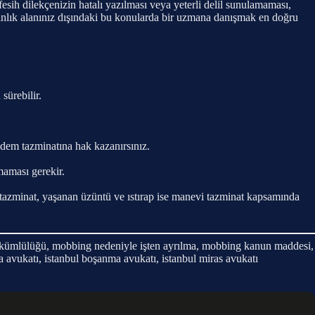
ih dilekçenizin hatalı yazılması veya yeterli delil sunulamaması,
nlık alanınız dışındaki bu konularda bir uzmana danışmak en doğru
sürebilir.
ıdem tazminatına hak kazanırsınız.
maması gerekir.
i tazminat, yaşanan üzüntü ve ıstırap ise manevi tazminat kapsamında
t yükümlülüğü, mobbing nedeniyle işten ayrılma, mobbing kanun maddesi,
 avukatı, istanbul boşanma avukatı, istanbul miras avukatı