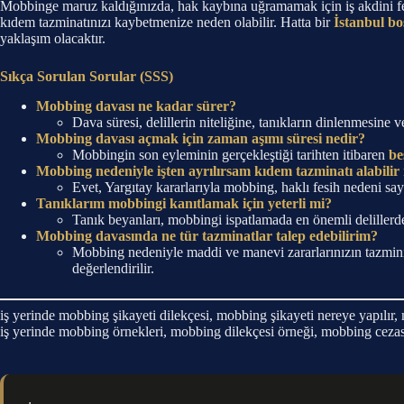
Mobbinge maruz kaldığınızda, hak kaybına uğramamak için iş akdini fes
kıdem tazminatınızı kaybetmenize neden olabilir. Hatta bir
İstanbul b
yaklaşım olacaktır.
Sıkça Sorulan Sorular (SSS)
Mobbing davası ne kadar sürer?
Dava süresi, delillerin niteliğine, tanıkların dinlenmesine 
Mobbing davası açmak için zaman aşımı süresi nedir?
Mobbingin son eyleminin gerçekleştiği tarihten itibaren
be
Mobbing nedeniyle işten ayrılırsam kıdem tazminatı alabili
Evet, Yargıtay kararlarıyla mobbing, haklı fesih nedeni sa
Tanıklarım mobbingi kanıtlamak için yeterli mi?
Tanık beyanları, mobbingi ispatlamada en önemli delillerde
Mobbing davasında ne tür tazminatlar talep edebilirim?
Mobbing nedeniyle maddi ve manevi zararlarınızın tazminini
değerlendirilir.
iş yerinde mobbing şikayeti dilekçesi, mobbing şikayeti nereye yapılı
iş yerinde mobbing örnekleri, mobbing dilekçesi örneği, mobbing cezası