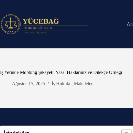
Skip
to
content
An
İş Yerinde Mobbing Şikayeti: Yasal Haklarınız ve Dilekçe Örneği
Ağustos 15, 2025
İş Hukuku
,
Makaleler
İçindekiler