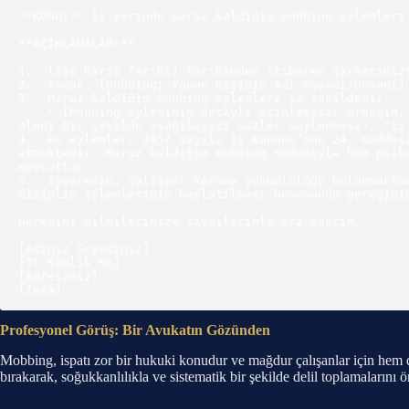
**KONU:** İş yerinde maruz kaldığım mobbing eylemleri 
**AÇIKLAMALAR:**

1.  [İşe Giriş Tarihi] tarihinden itibaren şirketiniz
2.  Ancak, [Mobbingi Yapan Kişinin Adı Soyadı/Unvanı]
3.  Maruz kaldığım mobbing eylemleri şu şekildedir:

    * [Mobbing eyleminin detaylı açıklaması: örneğin, "sürekli olarak yeteneklerimin altında veya mesleki onurumu zedeleyici görevler verilmesi", "toplantılarda 
aleni bir şekilde aşağılayıcı sözler söylenmesi", "iş
4.  Bu eylemler, 4857 sayılı İş Kanunu’nun 24. maddes
etmektedir. Maruz kaldığım mobbing nedeniyle hem psik
mevcuttur.

5.  İşverenin, çalışanı koruma yükümlülüğü bulunmakta
disiplin işlemlerinin başlatılması hususunda gereğinin
Gereğini bilgilerinize saygılarımla arz ederim.

[Adınız Soyadınız]

[TC Kimlik No]

[Adresiniz]

Profesyonel Görüş: Bir Avukatın Gözünden
Mobbing, ispatı zor bir hukuki konudur ve mağdur çalışanlar için hem d
bırakarak, soğukkanlılıkla ve sistematik bir şekilde delil toplamalarını ö