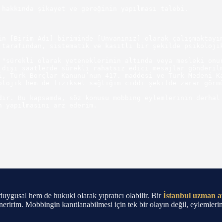
hakkında şikayet ve gereğinin yapılması talebi.

in [Birim Adı] biriminde [Unvanınız] olarak çalışmaktayım
 tarafından, sistematik ve kasıtlı bir şekilde psikolojik
 dışı saatlerde sürekli rahatsız edici mesajlar gönderilm
i, Türk Borçlar Kanunu’nun 417. maddesi ve Türk Medeni Ka
olojik hem de fiziksel sağlığım ciddi şekilde zarar görmü
dır. Bu kapsamda, söz konusu mobbing eylemlerinin derhal 
 yapılmasını arz ederim.

uygusal hem de hukuki olarak yıpratıcı olabilir. Bir
İstanbul uzman 
neririm. Mobbingin kanıtlanabilmesi için tek bir olayın değil, eylemlerin 