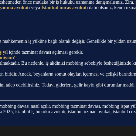
hetmeden önce mutlaka bir iş hukuku uzmanına danışmalısınız. Zira, fes
oşanma avukatı
veya
İstanbul miras avukatı
dahi olsanız, kendi uzma
ve mahkemenin iş yüküne bağlı olarak değişir. Genellikle bir yıldan uzun 
ş yıl
içinde tazminat davası açılması gerekir.
r miyim?
yılmaktadır. Bu nedenle, iş akdinizi mobbing sebebiyle feshettiğinizde k
n biridir. Ancak, beyanların somut olayları içermesi ve çelişki barındır
 talep edebilirsiniz. Tedavi giderleri, gelir kaybı gibi durumlar madd
r, mobbing davası nasıl açılır, mobbing tazminat davası, mobbing ispa
 2025, istanbul iş hukuku avukatı, istanbul uzman avukat, istanbul ceza