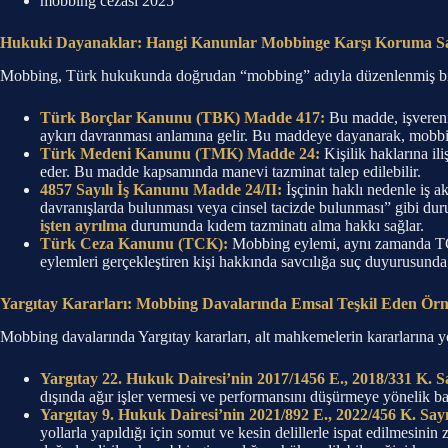
mobbing cezası 2025
Hukuki Dayanaklar: Hangi Kanunlar Mobbinge Karşı Koruma S
Mobbing, Türk hukukunda doğrudan “mobbing” adıyla düzenlenmiş bir kan
Türk Borçlar Kanunu (TBK) Madde 417:
Bu madde, işvereni
aykırı davranması anlamına gelir. Bu maddeye dayanarak, mobbing
Türk Medeni Kanunu (TMK) Madde 24:
Kişilik haklarına ili
eder. Bu madde kapsamında manevi tazminat talep edilebilir.
4857 Sayılı İş Kanunu Madde 24/II:
İşçinin haklı nedenle iş a
davranışlarda bulunması veya cinsel tacizde bulunması” gibi dur
işten ayrılma
durumunda kıdem tazminatı alma hakkı sağlar.
Türk Ceza Kanunu (TCK):
Mobbing eylemi, aynı zamanda TCK k
eylemleri gerçekleştiren kişi hakkında savcılığa suç duyurusunda 
Yargıtay Kararları: Mobbing Davalarında Emsal Teşkil Eden Örn
Mobbing davalarında Yargıtay kararları, alt mahkemelerin kararlarına 
Yargıtay 22. Hukuk Dairesi’nin 2017/1456 E., 2018/331 K. Sa
dışında ağır işler vermesi ve performansını düşürmeye yönelik b
Yargıtay 9. Hukuk Dairesi’nin 2021/892 E., 2022/456 K. Sayıl
yollarla yapıldığı için somut ve kesin delillerle ispat edilmesinin