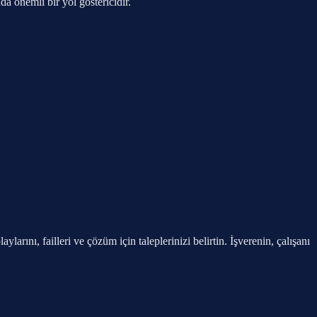
a önemli bir yol göstericidir.
arını, failleri ve çözüm için taleplerinizi belirtin. İşverenin, çalışanı