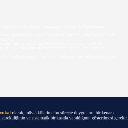
.

 taciz ve baskıya (mobbing) maruz kalmaktayım.

esi".]

nunu’nun ilgili maddelerine aykırılık teşkil 
ş olup, bu durumu kanıtlayıcı deliller (varsa) 
sonlandırılması, failler hakkında gerekli idari ve 
avukat
olarak, müvekkillerime bu süreçte duygularını bir kenara
sürekliliğinin ve sistematik bir kasıtla yapıldığının gösterilmesi gerekir.