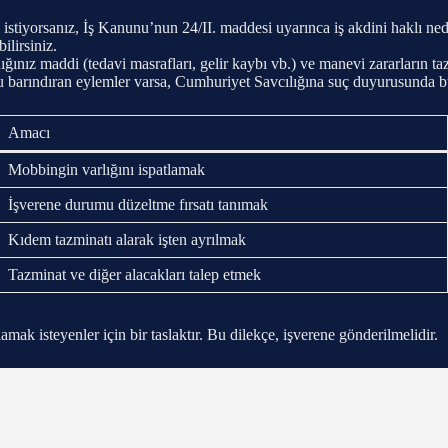
stiyorsanız, İş Kanunu’nun 24/II. maddesi uyarınca iş akdini haklı neden
ilirsiniz.
nız maddi (tedavi masrafları, gelir kaybı vb.) ve manevi zararların ta
u barındıran eylemler varsa, Cumhuriyet Savcılığına suç duyurusunda bu
Amacı
Mobbingin varlığını ispatlamak
İşverene durumu düzeltme fırsatı tanımak
Kıdem tazminatı alarak işten ayrılmak
Tazminat ve diğer alacakları talep etmek
amak isteyenler için bir taslaktır. Bu dilekçe, işverene gönderilmelidir.