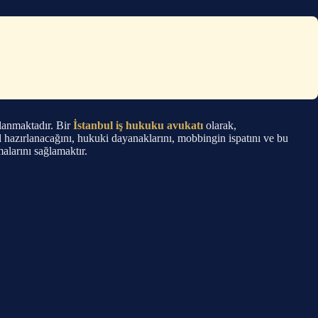
tlanmaktadır. Bir
İstanbul iş hukuku avukatı
olarak,
l hazırlanacağını, hukuki dayanaklarını, mobbingin ispatını ve bu
alarını sağlamaktır.