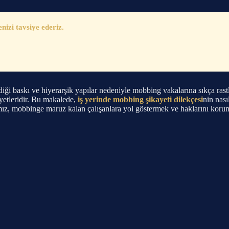
zi tavsiye ederiz.
rdiği baskı ve hiyerarşik yapılar nedeniyle mobbing vakalarına sıkça ras
yetleridir. Bu makalede,
iş yerinde mobbing şikayeti dilekçesi
nin nası
ımız, mobbinge maruz kalan çalışanlara yol göstermek ve haklarını korum