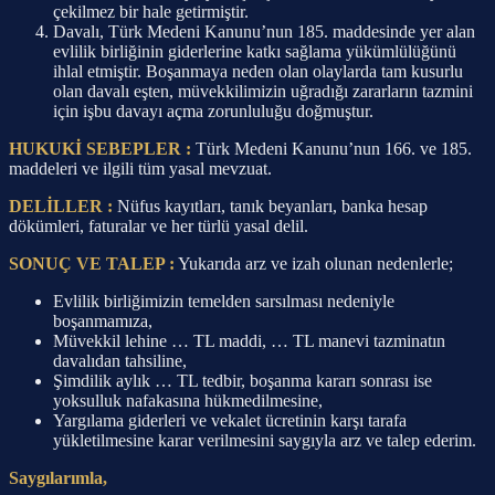
çekilmez bir hale getirmiştir.
Davalı, Türk Medeni Kanunu’nun 185. maddesinde yer alan
evlilik birliğinin giderlerine katkı sağlama yükümlülüğünü
ihlal etmiştir. Boşanmaya neden olan olaylarda tam kusurlu
olan davalı eşten, müvekkilimizin uğradığı zararların tazmini
için işbu davayı açma zorunluluğu doğmuştur.
HUKUKİ SEBEPLER :
Türk Medeni Kanunu’nun 166. ve 185.
maddeleri ve ilgili tüm yasal mevzuat.
DELİLLER :
Nüfus kayıtları, tanık beyanları, banka hesap
dökümleri, faturalar ve her türlü yasal delil.
SONUÇ VE TALEP :
Yukarıda arz ve izah olunan nedenlerle;
Evlilik birliğimizin temelden sarsılması nedeniyle
boşanmamıza,
Müvekkil lehine … TL maddi, … TL manevi tazminatın
davalıdan tahsiline,
Şimdilik aylık … TL tedbir, boşanma kararı sonrası ise
yoksulluk nafakasına hükmedilmesine,
Yargılama giderleri ve vekalet ücretinin karşı tarafa
yükletilmesine karar verilmesini saygıyla arz ve talep ederim.
Saygılarımla,