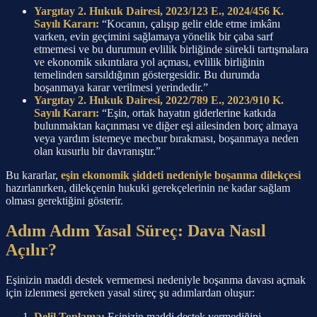
Yargıtay 2. Hukuk Dairesi, 2023/123 E., 2024/456 K.
Sayılı Kararı:
“Kocanın, çalışıp gelir elde etme imkânı
varken, evin geçimini sağlamaya yönelik bir çaba sarf
etmemesi ve bu durumun evlilik birliğinde sürekli tartışmalara
ve ekonomik sıkıntılara yol açması, evlilik birliğinin
temelinden sarsıldığının göstergesidir. Bu durumda
boşanmaya karar verilmesi yerindedir.”
Yargıtay 2. Hukuk Dairesi, 2022/789 E., 2023/910 K.
Sayılı Kararı:
“Eşin, ortak hayatın giderlerine katkıda
bulunmaktan kaçınması ve diğer eşi ailesinden borç almaya
veya yardım istemeye mecbur bırakması, boşanmaya neden
olan kusurlu bir davranıştır.”
Bu kararlar,
eşin ekonomik şiddeti nedeniyle boşanma dilekçesi
hazırlanırken, dilekçenin hukuki gerekçelerinin ne kadar sağlam
olması gerektiğini gösterir.
Adım Adım Yasal Süreç: Dava Nasıl
Açılır?
Eşinizin maddi destek vermemesi nedeniyle boşanma davası açmak
için izlenmesi gereken yasal süreç şu adımlardan oluşur:
Delil Toplama:
Eşinizin maddi destek vermediğini