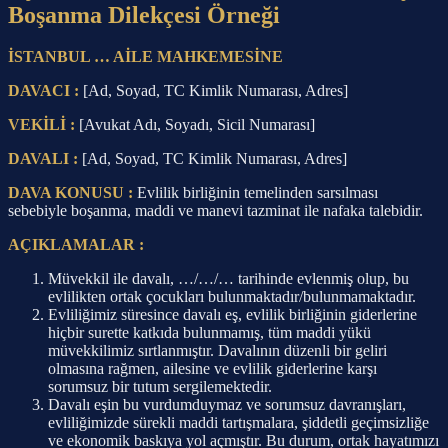
Boşanma Dilekçesi Örneği
İSTANBUL … AİLE MAHKEMESİNE
DAVACI :
[Ad, Soyad, TC Kimlik Numarası, Adres]
VEKİLİ :
[Avukat Adı, Soyadı, Sicil Numarası]
DAVALI :
[Ad, Soyad, TC Kimlik Numarası, Adres]
DAVA KONUSU :
Evlilik birliğinin temelinden sarsılması
sebebiyle boşanma, maddi ve manevi tazminat ile nafaka talebidir.
AÇIKLAMALAR :
Müvekkil ile davalı, …/…/… tarihinde evlenmiş olup, bu
evlilikten ortak çocukları bulunmaktadır/bulunmamaktadır.
Evliliğimiz süresince davalı eş, evlilik birliğinin giderlerine
hiçbir surette katkıda bulunmamış, tüm maddi yükü
müvekkilimiz sırtlanmıştır. Davalının düzenli bir geliri
olmasına rağmen, ailesine ve evlilik giderlerine karşı
sorumsuz bir tutum sergilemektedir.
Davalı eşin bu vurdumduymaz ve sorumsuz davranışları,
evliliğimizde sürekli maddi tartışmalara, şiddetli geçimsizliğe
ve ekonomik baskıya yol açmıştır. Bu durum, ortak hayatımızı