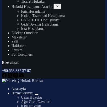
Ticaret Hukuku
Hukuki Hesaplama Araçları
Faiz Hesaplama
Kıdem Tazminati Hesaplama
UYAP UDF Dönüştürücü
Gider Avansı Hesaplama
İcra Hesaplama
Dilekçe Örnekleri
Makaleler
SSS
Hakkında
İletişim
For foreigners
Bize ulaşın
+90 553 337 57 67
Anasayfa
Hizmetlerimiz
Ceza Hukuku
Ağır Ceza Davaları
Kira Hukuku