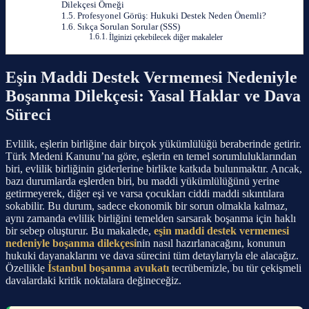
Dilekçesi Örneği
Profesyonel Görüş: Hukuki Destek Neden Önemli?
Sıkça Sorulan Sorular (SSS)
İlginizi çekebilecek diğer makaleler
Eşin Maddi Destek Vermemesi Nedeniyle
Boşanma Dilekçesi: Yasal Haklar ve Dava
Süreci
Evlilik, eşlerin birliğine dair birçok yükümlülüğü beraberinde getirir.
Türk Medeni Kanunu’na göre, eşlerin en temel sorumluluklarından
biri, evlilik birliğinin giderlerine birlikte katkıda bulunmaktır. Ancak,
bazı durumlarda eşlerden biri, bu maddi yükümlülüğünü yerine
getirmeyerek, diğer eşi ve varsa çocukları ciddi maddi sıkıntılara
sokabilir. Bu durum, sadece ekonomik bir sorun olmakla kalmaz,
aynı zamanda evlilik birliğini temelden sarsarak boşanma için haklı
bir sebep oluşturur. Bu makalede,
eşin maddi destek vermemesi
nedeniyle boşanma dilekçesi
nin nasıl hazırlanacağını, konunun
hukuki dayanaklarını ve dava sürecini tüm detaylarıyla ele alacağız.
Özellikle
İstanbul boşanma avukatı
tecrübemizle, bu tür çekişmeli
davalardaki kritik noktalara değineceğiz.