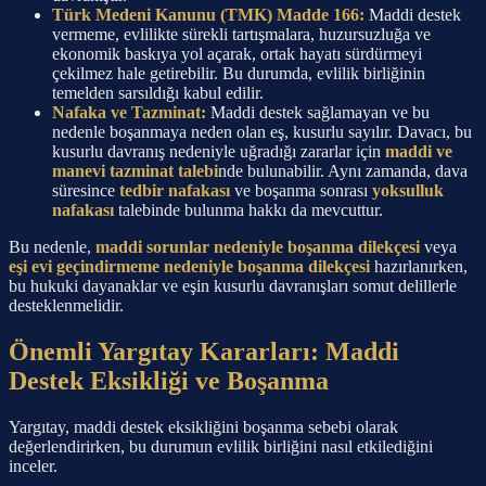
Türk Medeni Kanunu (TMK) Madde 166:
Maddi destek
vermeme, evlilikte sürekli tartışmalara, huzursuzluğa ve
ekonomik baskıya yol açarak, ortak hayatı sürdürmeyi
çekilmez hale getirebilir. Bu durumda, evlilik birliğinin
temelden sarsıldığı kabul edilir.
Nafaka ve Tazminat:
Maddi destek sağlamayan ve bu
nedenle boşanmaya neden olan eş, kusurlu sayılır. Davacı, bu
kusurlu davranış nedeniyle uğradığı zararlar için
maddi ve
manevi tazminat talebi
nde bulunabilir. Aynı zamanda, dava
süresince
tedbir nafakası
ve boşanma sonrası
yoksulluk
nafakası
talebinde bulunma hakkı da mevcuttur.
Bu nedenle,
maddi sorunlar nedeniyle boşanma dilekçesi
veya
eşi evi geçindirmeme nedeniyle boşanma dilekçesi
hazırlanırken,
bu hukuki dayanaklar ve eşin kusurlu davranışları somut delillerle
desteklenmelidir.
Önemli Yargıtay Kararları: Maddi
Destek Eksikliği ve Boşanma
Yargıtay, maddi destek eksikliğini boşanma sebebi olarak
değerlendirirken, bu durumun evlilik birliğini nasıl etkilediğini
inceler.