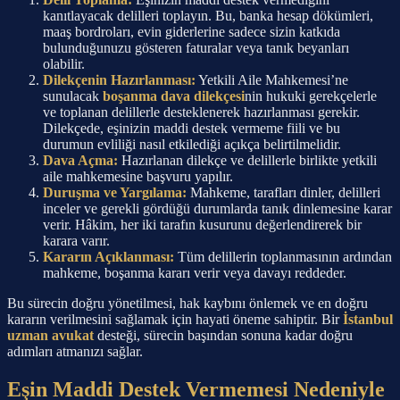
kanıtlayacak delilleri toplayın. Bu, banka hesap dökümleri,
maaş bordroları, evin giderlerine sadece sizin katkıda
bulunduğunuzu gösteren faturalar veya tanık beyanları
olabilir.
Dilekçenin Hazırlanması:
Yetkili Aile Mahkemesi’ne
sunulacak
boşanma dava dilekçesi
nin hukuki gerekçelerle
ve toplanan delillerle desteklenerek hazırlanması gerekir.
Dilekçede, eşinizin maddi destek vermeme fiili ve bu
durumun evliliği nasıl etkilediği açıkça belirtilmelidir.
Dava Açma:
Hazırlanan dilekçe ve delillerle birlikte yetkili
aile mahkemesine başvuru yapılır.
Duruşma ve Yargılama:
Mahkeme, tarafları dinler, delilleri
inceler ve gerekli gördüğü durumlarda tanık dinlemesine karar
verir. Hâkim, her iki tarafın kusurunu değerlendirerek bir
karara varır.
Kararın Açıklanması:
Tüm delillerin toplanmasının ardından
mahkeme, boşanma kararı verir veya davayı reddeder.
Bu sürecin doğru yönetilmesi, hak kaybını önlemek ve en doğru
kararın verilmesini sağlamak için hayati öneme sahiptir. Bir
İstanbul
uzman avukat
desteği, sürecin başından sonuna kadar doğru
adımları atmanızı sağlar.
Eşin Maddi Destek Vermemesi Nedeniyle