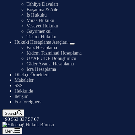
Tahliye Davaları
Boşanma & Aile
İş Hukuku
Miras Hukuku
Vesayet Hukuku
Gayrimenkul
Ticaret Hukuku
Hukuki Hesaplama Araçları
Faiz Hesaplama
Kıdem Tazminati Hesaplama
UYAP UDF Dönüştürücü
Gider Avansı Hesaplama
İcra Hesaplama
Dilekçe Örnekleri
Makaleler
SSS
Hakkında
İletişim
For foreigners
Search
+90 553 337 57 67
Menu