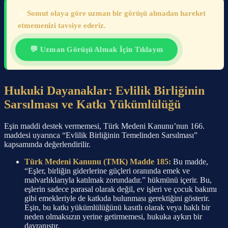
⚠️
Somut olaya göre uzman bir görüşü almadan hareket
etmemenizi tavsiye ederiz.
💬 Uzman Görüşü Almak İçin Tıklayın
Hukuki Dayanaklar: Evlilik Birliğinin
Sarsılması ve Katkı Yükümlülüğü
Eşin maddi destek vermemesi, Türk Medeni Kanunu’nun 166.
maddesi uyarınca “Evlilik Birliğinin Temelinden Sarsılması”
kapsamında değerlendirilir.
Türk Medeni Kanunu (TMK) Madde 185:
Bu madde,
“Eşler, birliğin giderlerine güçleri oranında emek ve
malvarlıklarıyla katılmak zorundadır.” hükmünü içerir. Bu,
eşlerin sadece parasal olarak değil, ev işleri ve çocuk bakımı
gibi emekleriyle de katkıda bulunması gerektiğini gösterir.
Eşin, bu katkı yükümlülüğünü kasıtlı olarak veya haklı bir
neden olmaksızın yerine getirmemesi, hukuka aykırı bir
davranıştır.