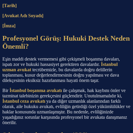
[Tarih]
[Avukat Adı Soyadı]
[İmza]
Profesyonel Görüş: Hukuki Destek Neden
Önemli?
Eşin maddi destek vermemesi gibi çekişmeli boşanma davaları,
ispatı zor ve hukuki hassasiyet gerektiren davalardır.
İstanbul
uzman avukat
tecrübemizle, bu davalarda doğru delillerin
toplanması, kusur değerlendirmesinin doğru yapılması ve dava
dilekçesinin eksiksiz hazırlanması hayati önem taşır.
Bir
İstanbul boşanma avukatı
ile çalışmak, hak kaybını önler ve
tazminat talebinizin gerekçesini güçlendirir. Unutulmamalıdır ki,
İstanbul ceza avukatı
ya da diğer uzmanlık alanlarından farklı
olarak, aile hukuku avukatı, evliliğin getirdiği özel yükümlülükler ve
haklar konusunda uzmanlaşmıştır. Bu nedenle, evliliğinizde
yaşadığınız sorunlar karşısında profesyonel bir avukata danışmanız
önerilir.