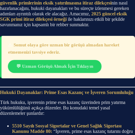
güvenlik primlerinin eksik yatırılmasına itiraz dilekçesi
nin nasıl
hazırlanacağını, hukuki dayanakları ve bu süreçte izlenmesi gereken
adımları ayrıntılı olarak ele alacağız. Amacımız,
2025 güncel eksik
SGK primi itiraz dilekçesi örneği
ile haklarınızı etkili bir şekilde
savunmanız için kapsamlı bir rehber sunmaktır.
⚠️
Somut olaya göre uzman bir görüşü almadan hareket
etmemenizi tavsiye ederiz.
💬 Uzman Görüşü Almak İçin Tıklayın
Hukuki Dayanaklar: Prime Esas Kazanç ve İşveren Sorumluluğu
Türk hukuku, işverenin prime esas kazanç üzerinden prim yatırma
yükümlülüğünü açıkça düzenler. Bu konudaki temel yasal
düzenlemeler şunlardır:
5510 Sayılı Sosyal Sigortalar ve Genel Sağlık Sigortası
Kanunu Madde 80:
“İşveren, prime esas kazanç tutarını doğru