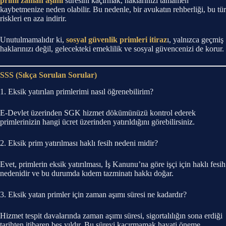
primi zaman aşımı
süresini kaçırmak, haklarınızı tamamen
kaybetmenize neden olabilir. Bu nedenle, bir avukatın rehberliği, bu tür
riskleri en aza indirir.
Unutulmamalıdır ki,
sosyal güvenlik primleri itiraz
ı, yalnızca geçmiş
haklarınızı değil, gelecekteki emeklilik ve sosyal güvencenizi de korur.
SSS (Sıkça Sorulan Sorular)
1. Eksik yatırılan primlerimi nasıl öğrenebilirim?
E-Devlet üzerinden SGK hizmet dökümünüzü kontrol ederek
primlerinizin hangi ücret üzerinden yatırıldığını görebilirsiniz.
2. Eksik prim yatırılması haklı fesih nedeni midir?
Evet, primlerin eksik yatırılması, İş Kanunu’na göre işçi için haklı fesih
nedenidir ve bu durumda kıdem tazminatı hakkı doğar.
3. Eksik yatan primler için zaman aşımı süresi ne kadardır?
Hizmet tespit davalarında zaman aşımı süresi, sigortalılığın sona erdiği
tarihten itibaren beş yıldır. Bu süreyi kaçırmamak hayati öneme