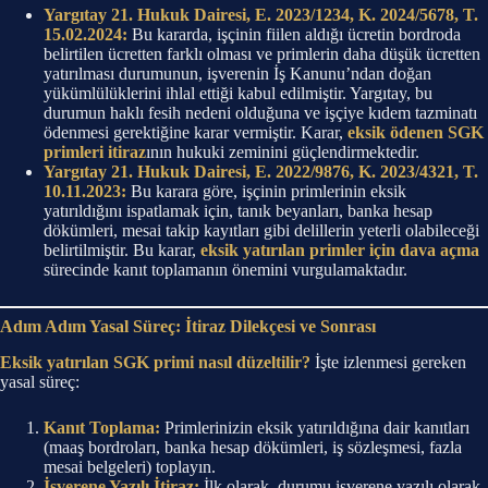
Yargıtay 21. Hukuk Dairesi, E. 2023/1234, K. 2024/5678, T.
15.02.2024:
Bu kararda, işçinin fiilen aldığı ücretin bordroda
belirtilen ücretten farklı olması ve primlerin daha düşük ücretten
yatırılması durumunun, işverenin İş Kanunu’ndan doğan
yükümlülüklerini ihlal ettiği kabul edilmiştir. Yargıtay, bu
durumun haklı fesih nedeni olduğuna ve işçiye kıdem tazminatı
ödenmesi gerektiğine karar vermiştir. Karar,
eksik ödenen SGK
primleri itiraz
ının hukuki zeminini güçlendirmektedir.
Yargıtay 21. Hukuk Dairesi, E. 2022/9876, K. 2023/4321, T.
10.11.2023:
Bu karara göre, işçinin primlerinin eksik
yatırıldığını ispatlamak için, tanık beyanları, banka hesap
dökümleri, mesai takip kayıtları gibi delillerin yeterli olabileceği
belirtilmiştir. Bu karar,
eksik yatırılan primler için dava açma
sürecinde kanıt toplamanın önemini vurgulamaktadır.
Adım Adım Yasal Süreç: İtiraz Dilekçesi ve Sonrası
Eksik yatırılan SGK primi nasıl düzeltilir?
İşte izlenmesi gereken
yasal süreç:
Kanıt Toplama:
Primlerinizin eksik yatırıldığına dair kanıtları
(maaş bordroları, banka hesap dökümleri, iş sözleşmesi, fazla
mesai belgeleri) toplayın.
İşverene Yazılı İtiraz:
İlk olarak, durumu işverene yazılı olarak