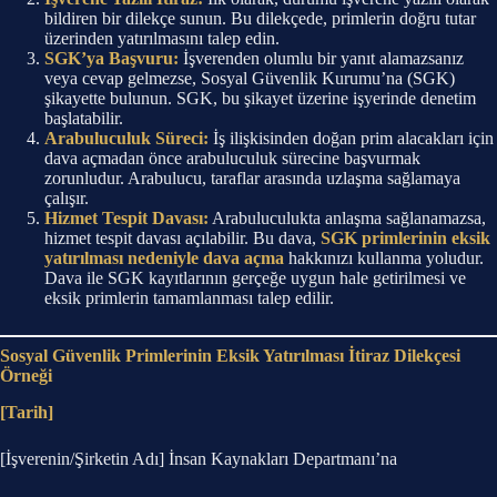
bildiren bir dilekçe sunun. Bu dilekçede, primlerin doğru tutar
üzerinden yatırılmasını talep edin.
SGK’ya Başvuru:
İşverenden olumlu bir yanıt alamazsanız
veya cevap gelmezse, Sosyal Güvenlik Kurumu’na (SGK)
şikayette bulunun. SGK, bu şikayet üzerine işyerinde denetim
başlatabilir.
Arabuluculuk Süreci:
İş ilişkisinden doğan prim alacakları için
dava açmadan önce arabuluculuk sürecine başvurmak
zorunludur. Arabulucu, taraflar arasında uzlaşma sağlamaya
çalışır.
Hizmet Tespit Davası:
Arabuluculukta anlaşma sağlanamazsa,
hizmet tespit davası açılabilir. Bu dava,
SGK primlerinin eksik
yatırılması nedeniyle dava açma
hakkınızı kullanma yoludur.
Dava ile SGK kayıtlarının gerçeğe uygun hale getirilmesi ve
eksik primlerin tamamlanması talep edilir.
Sosyal Güvenlik Primlerinin Eksik Yatırılması İtiraz Dilekçesi
Örneği
[Tarih]
[İşverenin/Şirketin Adı] İnsan Kaynakları Departmanı’na