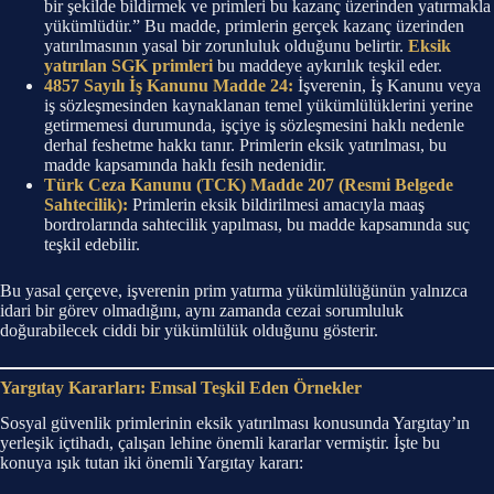
bir şekilde bildirmek ve primleri bu kazanç üzerinden yatırmakla
yükümlüdür.” Bu madde, primlerin gerçek kazanç üzerinden
yatırılmasının yasal bir zorunluluk olduğunu belirtir.
Eksik
yatırılan SGK primleri
bu maddeye aykırılık teşkil eder.
4857 Sayılı İş Kanunu Madde 24:
İşverenin, İş Kanunu veya
iş sözleşmesinden kaynaklanan temel yükümlülüklerini yerine
getirmemesi durumunda, işçiye iş sözleşmesini haklı nedenle
derhal feshetme hakkı tanır. Primlerin eksik yatırılması, bu
madde kapsamında haklı fesih nedenidir.
Türk Ceza Kanunu (TCK) Madde 207 (Resmi Belgede
Sahtecilik):
Primlerin eksik bildirilmesi amacıyla maaş
bordrolarında sahtecilik yapılması, bu madde kapsamında suç
teşkil edebilir.
Bu yasal çerçeve, işverenin prim yatırma yükümlülüğünün yalnızca
idari bir görev olmadığını, aynı zamanda cezai sorumluluk
doğurabilecek ciddi bir yükümlülük olduğunu gösterir.
Yargıtay Kararları: Emsal Teşkil Eden Örnekler
Sosyal güvenlik primlerinin eksik yatırılması konusunda Yargıtay’ın
yerleşik içtihadı, çalışan lehine önemli kararlar vermiştir. İşte bu
konuya ışık tutan iki önemli Yargıtay kararı: