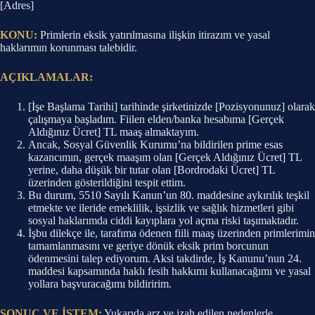
[Adres]
KONU:
Primlerin eksik yatırılmasına ilişkin itirazım ve yasal
haklarımın korunması talebidir.
AÇIKLAMALAR:
[İşe Başlama Tarihi] tarihinde şirketinizde [Pozisyonunuz] olarak
çalışmaya başladım. Fiilen elden/banka hesabıma [Gerçek
Aldığınız Ücret] TL maaş almaktayım.
Ancak, Sosyal Güvenlik Kurumu’na bildirilen prime esas
kazancımın, gerçek maaşım olan [Gerçek Aldığınız Ücret] TL
yerine, daha düşük bir tutar olan [Bordrodaki Ücret] TL
üzerinden gösterildiğini tespit ettim.
Bu durum, 5510 Sayılı Kanun’un 80. maddesine aykırılık teşkil
etmekte ve ileride emeklilik, işsizlik ve sağlık hizmetleri gibi
sosyal haklarımda ciddi kayıplara yol açma riski taşımaktadır.
İşbu dilekçe ile, tarafıma ödenen fiili maaş üzerinden primlerimin
tamamlanmasını ve geriye dönük eksik prim borcunun
ödenmesini talep ediyorum. Aksi takdirde, İş Kanunu’nun 24.
maddesi kapsamında haklı fesih hakkımı kullanacağımı ve yasal
yollara başvuracağımı bildiririm.
SONUÇ VE İSTEM:
Yukarıda arz ve izah edilen nedenlerle,