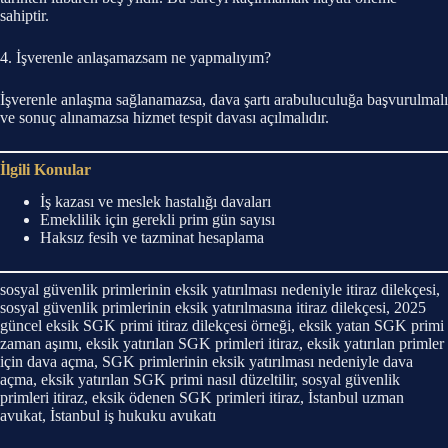
sahiptir.
4. İşverenle anlaşamazsam ne yapmalıyım?
İşverenle anlaşma sağlanamazsa, dava şartı arabuluculuğa başvurulmalı
ve sonuç alınamazsa hizmet tespit davası açılmalıdır.
İlgili Konular
İş kazası ve meslek hastalığı davaları
Emeklilik için gerekli prim gün sayısı
Haksız fesih ve tazminat hesaplama
sosyal güvenlik primlerinin eksik yatırılması nedeniyle itiraz dilekçesi,
sosyal güvenlik primlerinin eksik yatırılmasına itiraz dilekçesi, 2025
güncel eksik SGK primi itiraz dilekçesi örneği, eksik yatan SGK primi
zaman aşımı, eksik yatırılan SGK primleri itiraz, eksik yatırılan primler
için dava açma, SGK primlerinin eksik yatırılması nedeniyle dava
açma, eksik yatırılan SGK primi nasıl düzeltilir, sosyal güvenlik
primleri itiraz, eksik ödenen SGK primleri itiraz, İstanbul uzman
avukat, İstanbul iş hukuku avukatı