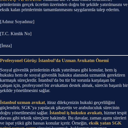
primlerimin gerçek ücretim üzerinden doğru bir şekilde yatırılmasını ve
eksik kalan primlerimin tamamlanmasını saygılarımla talep ederim.
[Adınız Soyadınız]
[T.C. Kimlik No]
[İmza]
Profesyonel Görüş: İstanbul’da Uzman Avukatın Önemi
Sosyal güvenlik primlerinin eksik yatırılması gibi konular, hem iş
hukuku hem de sosyal güvenlik hukuku alanında uzmanlık gerektiren
karmaşık süreçlerdir. İstanbul’da bu tür bir sorunla karşılaşan bir
çalışan için, profesyonel bir avukattan destek almak, sürecin başarılı bir
şekilde yönetilmesini sağlar.
İstanbul uzman avukat
, itiraz dilekçenizin hukuki geçerliliğini
güçlendirir, SGK’ya yapılacak şikayetin ve arabuluculuk sürecinin
doğru yönetilmesini sağlar.
İstanbul iş hukuku avukatı
, hizmet tespit
davası gibi teknik süreçlere hakimdir. Bu davalar, zaman aşımı süreleri
ve ispat yükü gibi hassas konular içerir. Örneğin,
eksik yatan SGK