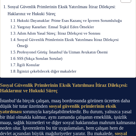
Sosyal Güvenlik Primlerinin Eksik Yatırılması İtiraz Dilekçesi:
Haklarınız ve Hukuki Süreç
Hukuki Dayanaklar: Prime Esas Kazanç ve İşveren Sorumluluğu
Yargıtay Kararları: Emsal Teşkil Eden Örnekler
Adım Adım Yasal Süreç: İtiraz Dilekçesi ve Sonrası
Sosyal Güvenlik Primlerinin Eksik Yatırılması İtiraz Dilekçesi
Örneği
Profesyonel Görüş: İstanbul’da Uzman Avukatın Önemi
SSS (Sıkça Sorulan Sorular)
İlgili Konular
İlginizi çekebilecek diğer makaleler
Sosyal Güvenlik Primlerinin Eksik Yatırılması İtiraz Dilekçesi:
Haklarınız ve Hukuki Süreç
İstanbul’da birçok çalışan, maaş bordrosunda görünen ücretten daha
düşük bir tutar üzerinden
sosyal güvenlik primlerinin eksik
yatırılması
sorunuyla karşılaşabilmektedir. Bu durum, yalnızca yasal
bir ihlal olmakla kalmaz, aynı zamanda çalışanın emeklilik, işsizlik
maaşı, sağlık hizmetleri ve diğer sosyal haklarından mahrum kalmasına
neden olur. İşverenlerin bu tür uygulamaları, hem çalışan hem de
devlet açısından büyük mağduriyetler yaratır. Bu makalede,
sosyal