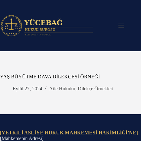
Skip
to
content
YAŞ BÜYÜTME DAVA DİLEKÇESİ ÖRNEĞİ
Eylül 27, 2024
Aile Hukuku
,
Dilekçe Örnekleri
[YETKİLİ ASLİYE HUKUK MAHKEMESİ HAKİMLİĞİ’NE]
[Mahkemenin Adresi]