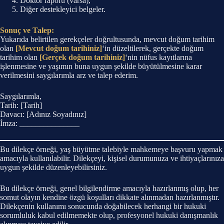
Doktor raporu (varsa),
Diğer destekleyici belgeler.
Sonuç ve Talep:
Yukarıda belirtilen gerekçeler doğrultusunda, mevcut doğum tarihim
olan
[Mevcut doğum tarihiniz]
‘in düzeltilerek, gerçekte doğum
tarihim olan
[Gerçek doğum tarihiniz]
‘nin nüfus kayıtlarına
işlenmesine ve yaşımın buna uygun şekilde büyütülmesine karar
verilmesini saygılarımla arz ve talep ederim.
Saygılarımla,
Tarih: [Tarih]
Davacı: [Adınız Soyadınız]
İmza: _______________
Bu dilekçe örneği, yaş büyütme talebiyle mahkemeye başvuru yapmak
amacıyla kullanılabilir. Dilekçeyi, kişisel durumunuza ve ihtiyaçlarınıza
uygun şekilde düzenleyebilirsiniz.
Bu dilekçe örneği, genel bilgilendirme amacıyla hazırlanmış olup, her
somut olayın kendine özgü koşulları dikkate alınmadan hazırlanmıştır.
Dilekçenin kullanımı sonucunda doğabilecek herhangi bir hukuki
sorumluluk kabul edilmemekte olup, profesyonel hukuki danışmanlık