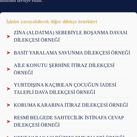
alınması tavsiye edilir.
İşinize yarayabilecek diğer dilekçe örnekleri
ZİNA (ALDATMA) SEBEBİYLE BOŞANMA DAVASI
➤
DİLEKÇESİ ÖRNEĞİ
➤
BASİT YARALAMA SAVUNMA DİLEKÇESİ ÖRNEĞİ
AİLE KONUTU ŞERHİNE İTİRAZ DİLEKÇESİ
➤
ÖRNEĞİ
YURTDIŞINA KAÇIRILAN ÇOCUĞUN İADESİ
➤
TALEPLİ DAVA DİLEKÇESİ ÖRNEĞİ
➤
KORUMA KARARINA İTİRAZ DİLEKÇESİ ÖRNEĞİ
RESMİ BELGEDE SAHTECİLİK İSTİNAFA CEVAP
➤
DİLEKÇESİ ÖRNEĞİ