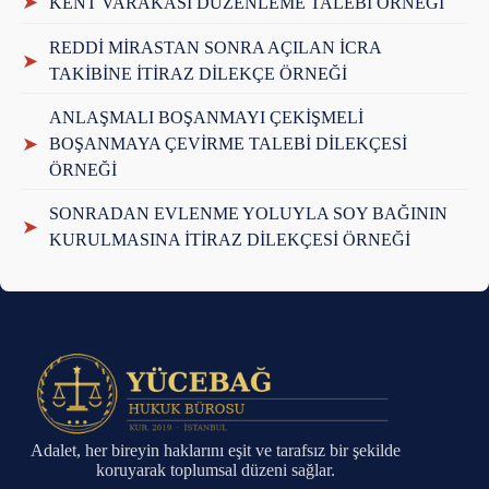
➤
KENT VARAKASI DÜZENLEME TALEBİ ÖRNEĞİ
REDDİ MİRASTAN SONRA AÇILAN İCRA
➤
TAKİBİNE İTİRAZ DİLEKÇE ÖRNEĞİ
ANLAŞMALI BOŞANMAYI ÇEKİŞMELİ
➤
BOŞANMAYA ÇEVİRME TALEBİ DİLEKÇESİ
ÖRNEĞİ
SONRADAN EVLENME YOLUYLA SOY BAĞININ
➤
KURULMASINA İTİRAZ DİLEKÇESİ ÖRNEĞİ
Adalet, her bireyin haklarını eşit ve tarafsız bir şekilde
koruyarak toplumsal düzeni sağlar.