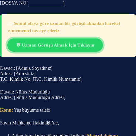
[DOSYA NO: ______________]
⚠️
Somut olaya göre uzman bir görüşü almadan hareket
etmemenizi tavsiye ederiz.
💬 Uzman Görüşü Almak İçin Tıklayın
Davacı: [Adınız Soyadınız]
Adres: [Adresiniz]
T.C. Kimlik No: [T.C. Kimlik Numaranız]
Davalı: Nüfus Müdürlüğü
Adres: [Nüfus Müdürlüğü Adresi]
Konu:
Yaş büyütme talebi
Sayın Mahkeme Hakimliği’ne,
Nüfus kayıtlarına göre doğum tarihim
[Mevcut doğum