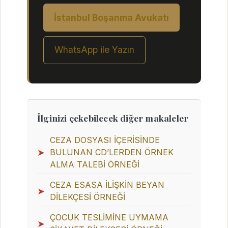
İstanbul Boşanma Avukatı
WhatsApp ile Yazın
İlginizi çekebilecek diğer makaleler
CEZA DOSYASI İÇERİSİNDE
➤
BULUNAN CD’LERDEN ÖRNEK
ALMA TALEBİ ÖRNEĞİ
CEZA ESASA İLİŞKİN BEYAN
➤
DİLEKÇESİ ÖRNEĞİ
ÇOCUK TESLİMİNE UYMAMA
➤