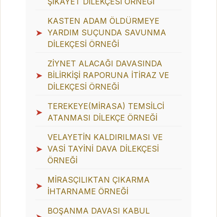
ŞİKAYET DİLEKÇESİ ÖRNEĞİ
KASTEN ADAM ÖLDÜRMEYE
➤
YARDIM SUÇUNDA SAVUNMA
DİLEKÇESİ ÖRNEĞİ
ZİYNET ALACAĞI DAVASINDA
➤
BİLİRKİŞİ RAPORUNA İTİRAZ VE
DİLEKÇESİ ÖRNEĞİ
TEREKEYE(MİRASA) TEMSİLCİ
➤
ATANMASI DİLEKÇE ÖRNEĞİ
VELAYETİN KALDIRILMASI VE
➤
VASİ TAYİNİ DAVA DİLEKÇESİ
ÖRNEĞİ
MİRASÇILIKTAN ÇIKARMA
➤
İHTARNAME ÖRNEĞİ
BOŞANMA DAVASI KABUL
➤