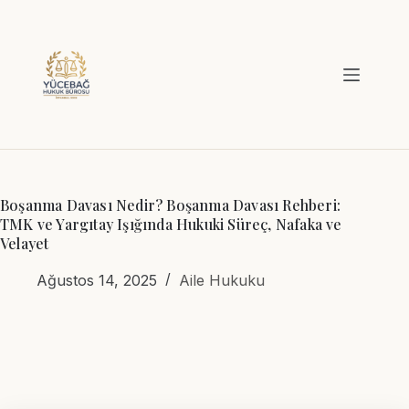
Skip
to
content
Boşanma Davası Nedir? Boşanma Davası Rehberi:
TMK ve Yargıtay Işığında Hukuki Süreç, Nafaka ve
Velayet
Ağustos 14, 2025
Aile Hukuku