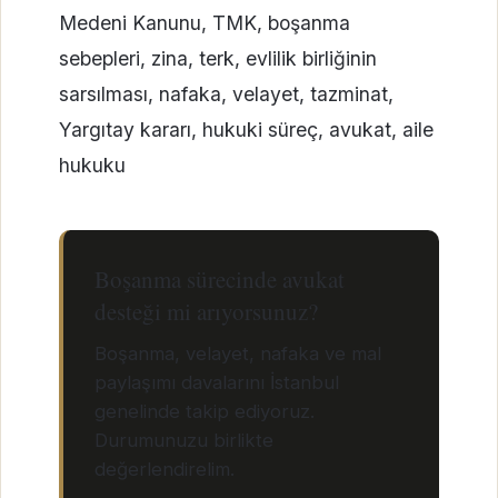
Medeni Kanunu, TMK, boşanma
sebepleri, zina, terk, evlilik birliğinin
sarsılması, nafaka, velayet, tazminat,
Yargıtay kararı, hukuki süreç, avukat, aile
hukuku
Boşanma sürecinde avukat
desteği mi arıyorsunuz?
Boşanma, velayet, nafaka ve mal
paylaşımı davalarını İstanbul
genelinde takip ediyoruz.
Durumunuzu birlikte
değerlendirelim.