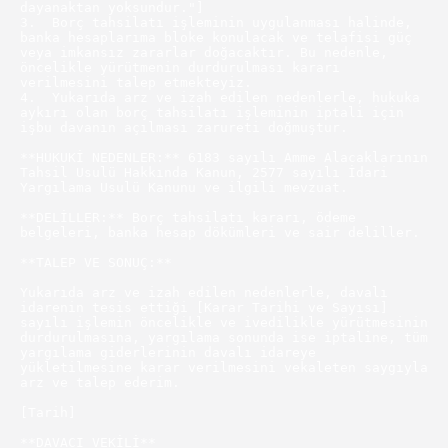
dayanaktan yoksundur."]

3.  Borç tahsilatı işleminin uygulanması halinde, 
banka hesaplarıma bloke konulacak ve telafisi güç 
veya imkansız zararlar doğacaktır. Bu nedenle, 
öncelikle yürütmenin durdurulması kararı 
verilmesini talep etmekteyiz.

4.  Yukarıda arz ve izah edilen nedenlerle, hukuka 
aykırı olan borç tahsilatı işleminin iptali için 
işbu davanın açılması zarureti doğmuştur.

**HUKUKİ NEDENLER:** 6183 sayılı Amme Alacaklarının 
Tahsil Usulü Hakkında Kanun, 2577 sayılı İdari 
Yargılama Usulü Kanunu ve ilgili mevzuat.

**DELİLLER:** Borç tahsilatı kararı, ödeme 
belgeleri, banka hesap dökümleri ve sair deliller.

**TALEP VE SONUÇ:**

Yukarıda arz ve izah edilen nedenlerle, davalı 
idarenin tesis ettiği [Karar Tarihi ve Sayısı] 
sayılı işlemin öncelikle ve ivedilikle yürütmesinin 
durdurulmasına, yargılama sonunda ise iptaline, tüm 
yargılama giderlerinin davalı idareye 
yükletilmesine karar verilmesini vekaleten saygıyla 
arz ve talep ederim.

[Tarih]

**DAVACI VEKİLİ**
