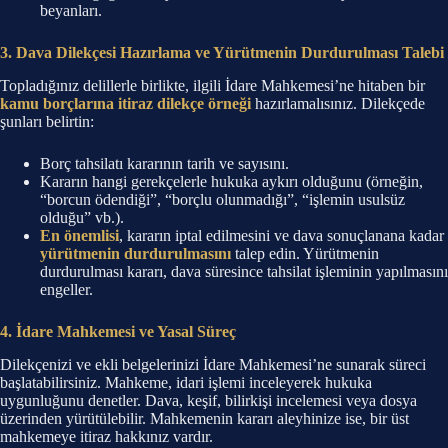
beyanları.
3. Dava Dilekçesi Hazırlama ve Yürütmenin Durdurulması Talebi
Topladığınız delillerle birlikte, ilgili İdare Mahkemesi’ne hitaben bir
kamu borçlarına itiraz dilekçe örneği
hazırlamalısınız. Dilekçede
şunları belirtin:
Borç tahsilatı kararının tarih ve sayısını.
Kararın hangi gerekçelerle hukuka aykırı olduğunu (örneğin,
“borcun ödendiği”, “borçlu olunmadığı”, “işlemin usulsüz
olduğu” vb.).
En önemlisi
, kararın iptal edilmesini ve dava sonuçlanana kadar
yürütmenin durdurulmasını
talep edin. Yürütmenin
durdurulması kararı, dava süresince tahsilat işleminin yapılmasını
engeller.
4. İdare Mahkemesi ve Yasal Süreç
Dilekçenizi ve ekli belgelerinizi İdare Mahkemesi’ne sunarak süreci
başlatabilirsiniz. Mahkeme, idari işlemi inceleyerek hukuka
uygunluğunu denetler. Dava, keşif, bilirkişi incelemesi veya dosya
üzerinden yürütülebilir. Mahkemenin kararı aleyhinize ise, bir üst
mahkemeye itiraz hakkınız vardır.