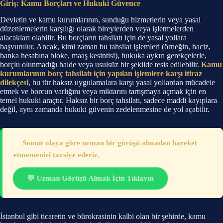
Giriş: Kamu Borçları ve Hukuki Güvence
Devletin ve kamu kurumlarının, sunduğu hizmetlerin veya yasal
düzenlemelerin karşılığı olarak bireylerden veya işletmelerden
alacakları olabilir. Bu borçların tahsilatı için de yasal yollara
başvurulur. Ancak, kimi zaman bu tahsilat işlemleri (örneğin, haciz,
banka hesabına bloke, maaş kesintisi), hukuka aykırı gerekçelerle,
borçlu olunmadığı halde veya usulsüz bir şekilde tesis edilebilir.
Kamu
kurumlarının borç tahsilatı için yapılan işlemlere karşı itiraz
dilekçesi
, bu tür haksız uygulamalara karşı yasal yollardan mücadele
etmek ve borcun varlığını veya miktarını tartışmaya açmak için en
temel hukuki araçtır. Haksız bir borç tahsilatı, sadece maddi kayıplara
değil, aynı zamanda hukuki güvenin zedelenmesine de yol açabilir.
⚠️
Somut olaya göre uzman bir görüşü almadan hareket
etmemenizi tavsiye ederiz.
💬 Uzman Görüşü Almak İçin Tıklayın
İstanbul gibi ticaretin ve bürokrasinin kalbi olan bir şehirde, kamu