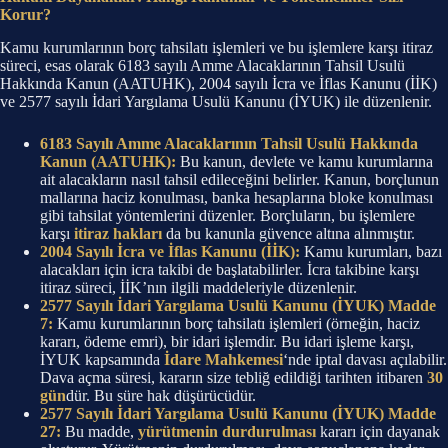
Korur?
Kamu kurumlarının borç tahsilatı işlemleri ve bu işlemlere karşı itiraz
süreci, esas olarak 6183 sayılı Amme Alacaklarının Tahsil Usulü
Hakkında Kanun (AATUHK), 2004 sayılı İcra ve İflas Kanunu (İİK)
ve 2577 sayılı İdari Yargılama Usulü Kanunu (İYUK) ile düzenlenir.
6183 Sayılı Amme Alacaklarının Tahsil Usulü Hakkında
Kanun (AATUHK):
Bu kanun, devlete ve kamu kurumlarına
ait alacakların nasıl tahsil edileceğini belirler. Kanun, borçlunun
mallarına haciz konulması, banka hesaplarına bloke konulması
gibi tahsilat yöntemlerini düzenler. Borçluların, bu işlemlere
karşı
itiraz hakları
da bu kanunla güvence altına alınmıştır.
2004 Sayılı İcra ve İflas Kanunu (İİK):
Kamu kurumları, bazı
alacakları için icra takibi de başlatabilirler. İcra takibine karşı
itiraz süreci, İİK’nın ilgili maddeleriyle düzenlenir.
2577 Sayılı İdari Yargılama Usulü Kanunu (İYUK) Madde
7:
Kamu kurumlarının borç tahsilatı işlemleri (örneğin, haciz
kararı, ödeme emri), bir idari işlemdir. Bu idari işleme karşı,
İYUK kapsamında
İdare Mahkemesi
‘nde iptal davası açılabilir.
Dava açma süresi, kararın size tebliğ edildiği tarihten itibaren
30
gün
dür. Bu süre hak düşürücüdür.
2577 Sayılı İdari Yargılama Usulü Kanunu (İYUK) Madde
27:
Bu madde,
yürütmenin durdurulması
kararı için dayanak