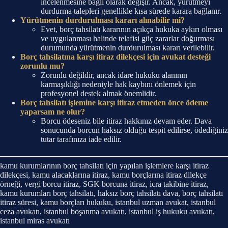
incelenmesine bağlı olarak değişir. Ancak, yürütmeyi
durdurma talepleri genellikle kısa sürede karara bağlanır.
Yürütmenin durdurulması kararı alınabilir mi?
Evet, borç tahsilatı kararının açıkça hukuka aykırı olması
ve uygulanması halinde telafisi güç zararlar doğurması
durumunda yürütmenin durdurulması kararı verilebilir.
Borç tahsilatına karşı itiraz dilekçesi için avukat desteği
zorunlu mu?
Zorunlu değildir, ancak idare hukuku alanının
karmaşıklığı nedeniyle hak kaybını önlemek için
profesyonel destek almak önemlidir.
Borç tahsilatı işlemine karşı itiraz etmeden önce ödeme
yaparsam ne olur?
Borcu ödeseniz bile itiraz hakkınız devam eder. Dava
sonucunda borcun haksız olduğu tespit edilirse, ödediğiniz
tutar tarafınıza iade edilir.
kamu kurumlarının borç tahsilatı için yapılan işlemlere karşı itiraz
dilekçesi, kamu alacaklarına itiraz, kamu borçlarına itiraz dilekçe
örneği, vergi borcu itiraz, SGK borcuna itiraz, icra takibine itiraz,
kamu kurumları borç tahsilatı, haksız borç tahsilatı dava, borç tahsilatı
itiraz süresi, kamu borçları hukuku, istanbul uzman avukat, istanbul
ceza avukatı, istanbul boşanma avukatı, istanbul iş hukuku avukatı,
istanbul miras avukatı