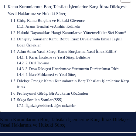
Kamu Kurumlarının Borç Tahsilatı İşlemlerine Karşı İtiraz Dilekçesi:
Yasal Haklarınız ve Hukuki Süreç
Giriş: Kamu Borçları ve Hukuki Güvence
Arama Trendleri ve Anahtar Kelimeler
Hukuki Dayanaklar: Hangi Kanunlar ve Yönetmelikler Sizi Korur?
Danıştay Kararları: Kamu Borcu İtiraz Davalarında Emsal Teşkil
Eden Örnekler
Adım Adım Yasal Süreç: Kamu Borçlarına Nasıl İtiraz Edilir?
1. Kararı İnceleme ve Yasal Süreyi Belirleme
2. Delil Toplama
3. Dava Dilekçesi Hazırlama ve Yürütmenin Durdurulması Talebi
4. İdare Mahkemesi ve Yasal Süreç
Dilekçe Örneği: Kamu Kurumlarının Borç Tahsilatı İşlemlerine Karşı
İtiraz
Profesyonel Görüş: Bir Avukatın Gözünden
Sıkça Sorulan Sorular (SSS)
İlginizi çekebilecek diğer makaleler
Kamu Kurumlarının Borç Tahsilatı İşlemlerine Karşı İtiraz Dilekçesi:
Yasal Haklarınız ve Hukuki Süreç