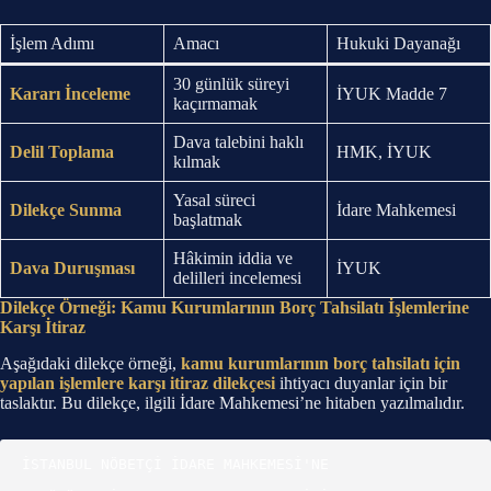
İşlem Adımı
Amacı
Hukuki Dayanağı
30 günlük süreyi
Kararı İnceleme
İYUK Madde 7
kaçırmamak
Dava talebini haklı
Delil Toplama
HMK, İYUK
kılmak
Yasal süreci
Dilekçe Sunma
İdare Mahkemesi
başlatmak
Hâkimin iddia ve
Dava Duruşması
İYUK
delilleri incelemesi
Dilekçe Örneği: Kamu Kurumlarının Borç Tahsilatı İşlemlerine
Karşı İtiraz
Aşağıdaki dilekçe örneği,
kamu kurumlarının borç tahsilatı için
yapılan işlemlere karşı itiraz dilekçesi
ihtiyacı duyanlar için bir
taslaktır. Bu dilekçe, ilgili İdare Mahkemesi’ne hitaben yazılmalıdır.
İSTANBUL NÖBETÇİ İDARE MAHKEMESİ'NE
