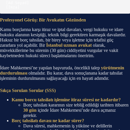
[Ad Soyad]

Profesyonel Görüş: Bir Avukatın Gözünden
Kamu borçlarına karşı itiraz ve iptal davaları, vergi hukuku ve idare
hukuku alanının kesiştiği, teknik bilgi gerektiren karmaşık davalardır.
Haksız bir borç tahsilatı, bir birey veya işletme için telafisi güç
zararlara yol açabilir. Bir
İstanbul uzman avukat
olarak,
müvekkillerime bu sürenin (30 gün) ciddiyetini vurgular ve vakit
kaybetmeden hukuki süreci başlatmalarını öneririm.
İdare Mahkemesi’ne yapılan başvuruda, öncelikli talep
yürütmenin
durdurulması
olmalıdır. Bu karar, dava sonuçlanana kadar tahsilat
işleminin durdurulmasını sağlayacağı için en hayati adımdır.
Sıkça Sorulan Sorular (SSS)
Kamu borcu tahsilatı işlemine itiraz süresi ne kadardır?
Borç tahsilatı kararının size tebliğ edildiği tarihten itibaren
30 gün
içinde İdare Mahkemesi’nde dava açmanız
gerekir.
Borç tahsilatı davası ne kadar sürer?
Dava süresi, mahkemenin iş yüküne ve delillerin