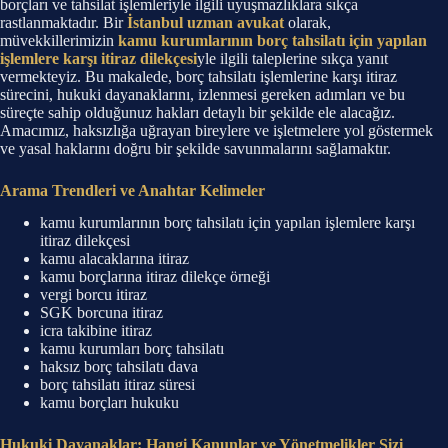
borçları ve tahsilat işlemleriyle ilgili uyuşmazlıklara sıkça
rastlanmaktadır. Bir
İstanbul uzman avukat
olarak,
müvekkillerimizin
kamu kurumlarının borç tahsilatı için yapılan
işlemlere karşı itiraz dilekçesi
yle ilgili taleplerine sıkça yanıt
vermekteyiz. Bu makalede, borç tahsilatı işlemlerine karşı itiraz
sürecini, hukuki dayanaklarını, izlenmesi gereken adımları ve bu
süreçte sahip olduğunuz hakları detaylı bir şekilde ele alacağız.
Amacımız, haksızlığa uğrayan bireylere ve işletmelere yol göstermek
ve yasal haklarını doğru bir şekilde savunmalarını sağlamaktır.
Arama Trendleri ve Anahtar Kelimeler
kamu kurumlarının borç tahsilatı için yapılan işlemlere karşı
itiraz dilekçesi
kamu alacaklarına itiraz
kamu borçlarına itiraz dilekçe örneği
vergi borcu itiraz
SGK borcuna itiraz
icra takibine itiraz
kamu kurumları borç tahsilatı
haksız borç tahsilatı dava
borç tahsilatı itiraz süresi
kamu borçları hukuku
Hukuki Dayanaklar: Hangi Kanunlar ve Yönetmelikler Sizi