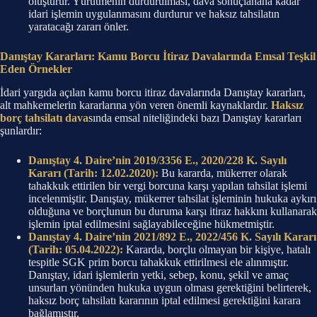
oluşturur. Yürütmenin durdurulması, dava sonuçlanana kadar
idari işlemin uygulanmasını durdurur ve haksız tahsilatın
yaratacağı zararı önler.
Danıştay Kararları: Kamu Borcu İtiraz Davalarında Emsal Teşkil
Eden Örnekler
İdari yargıda açılan kamu borcu itiraz davalarında Danıştay kararları,
alt mahkemelerin kararlarına yön veren önemli kaynaklardır.
Haksız
borç tahsilatı dava
sında emsal niteliğindeki bazı Danıştay kararları
şunlardır:
Danıştay 4. Daire’nin 2019/3356 E., 2020/228 K. Sayılı
Kararı (Tarih: 12.02.2020):
Bu kararda, mükerrer olarak
tahakkuk ettirilen bir vergi borcuna karşı yapılan tahsilat işlemi
incelenmiştir. Danıştay, mükerrer tahsilat işleminin hukuka aykırı
olduğuna ve borçlunun bu duruma karşı itiraz hakkını kullanarak
işlemin iptal edilmesini sağlayabileceğine hükmetmiştir.
Danıştay 4. Daire’nin 2021/892 E., 2022/456 K. Sayılı Kararı
(Tarih: 05.04.2022):
Kararda, borçlu olmayan bir kişiye, hatalı
tespitle SGK prim borcu tahakkuk ettirilmesi ele alınmıştır.
Danıştay, idari işlemlerin yetki, sebep, konu, şekil ve amaç
unsurları yönünden hukuka uygun olması gerektiğini belirterek,
haksız borç tahsilatı kararının iptal edilmesi gerektiğini karara
bağlamıştır.