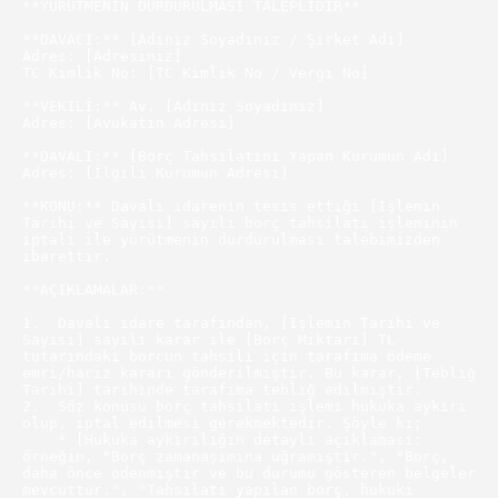
**YÜRÜTMENİN DURDURULMASI TALEPLİDİR**

**DAVACI:** [Adınız Soyadınız / Şirket Adı]

Adres: [Adresiniz]

TC Kimlik No: [TC Kimlik No / Vergi No]

**VEKİLİ:** Av. [Adınız Soyadınız]

Adres: [Avukatın Adresi]

**DAVALI:** [Borç Tahsilatını Yapan Kurumun Adı]

Adres: [İlgili Kurumun Adresi]

**KONU:** Davalı idarenin tesis ettiği [İşlemin 
Tarihi ve Sayısı] sayılı borç tahsilatı işleminin 
iptali ile yürütmenin durdurulması talebimizden 
ibarettir.

**AÇIKLAMALAR:**

1.  Davalı idare tarafından, [İşlemin Tarihi ve 
Sayısı] sayılı karar ile [Borç Miktarı] TL 
tutarındaki borcun tahsili için tarafıma ödeme 
emri/haciz kararı gönderilmiştir. Bu karar, [Tebliğ 
Tarihi] tarihinde tarafıma tebliğ edilmiştir.

2.  Söz konusu borç tahsilatı işlemi hukuka aykırı 
olup, iptal edilmesi gerekmektedir. Şöyle ki;

    * [Hukuka aykırılığın detaylı açıklaması: 
örneğin, "Borç zamanaşımına uğramıştır.", "Borç, 
daha önce ödenmiştir ve bu durumu gösteren belgeler 
mevcuttur.", "Tahsilatı yapılan borç, hukuki 